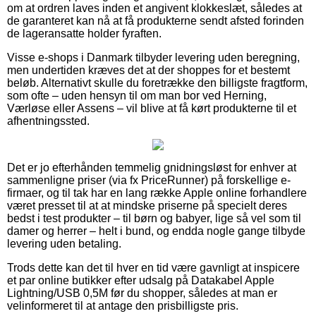
om at ordren laves inden et angivent klokkeslæt, således at
de garanteret kan nå at få produkterne sendt afsted forinden
de lageransatte holder fyraften.
Visse e-shops i Danmark tilbyder levering uden beregning,
men undertiden kræves det at der shoppes for et bestemt
beløb. Alternativt skulle du foretrække den billigste fragtform,
som ofte – uden hensyn til om man bor ved Herning,
Værløse eller Assens – vil blive at få kørt produkterne til et
afhentningssted.
Det er jo efterhånden temmelig gnidningsløst for enhver at
sammenligne priser (via fx PriceRunner) på forskellige e-
firmaer, og til tak har en lang række Apple online forhandlere
været presset til at at mindske priserne på specielt deres
bedst i test produkter – til børn og babyer, lige så vel som til
damer og herrer – helt i bund, og endda nogle gange tilbyde
levering uden betaling.
Trods dette kan det til hver en tid være gavnligt at inspicere
et par online butikker efter udsalg på Datakabel Apple
Lightning/USB 0,5M før du shopper, således at man er
velinformeret til at antage den prisbilligste pris.