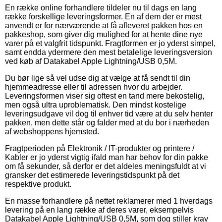
En række online forhandlere tildeler nu til dags en lang
række forskellige leveringsformer. En af dem der er mest
anvendt er for nærværende at få afleveret pakken hos en
pakkeshop, som giver dig mulighed for at hente dine nye
varer på et valgfrit tidspunkt. Fragtformen er jo yderst simpel,
samt endda ydermere den mest betalelige leveringsversion
ved køb af Datakabel Apple Lightning/USB 0,5M.
Du bør lige så vel udse dig at vælge at få sendt til din
hjemmeadresse eller til adressen hvor du arbejder.
Leveringsformen viser sig oftest en tand mere bekostelig,
men også ultra uproblematisk. Den mindst kostelige
leveringsudgave vil dog til enhver tid være at du selv henter
pakken, men dette står og falder med at du bor i nærheden
af webshoppens hjemsted.
Fragtperioden på Elektronik / IT-produkter og printere /
Kabler er jo yderst vigtig ifald man har behov for din pakke
om få sekunder, så derfor er det aldeles meningsfuldt at vi
gransker det estimerede leveringstidspunkt på det
respektive produkt.
En masse forhandlere på nettet reklamerer med 1 hverdags
levering på en lang række af deres varer, eksempelvis
Datakabel Apple Lightning/USB 0,5M, som dog stiller krav