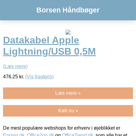
Borsen Håndbøger
Datakabel Apple
Lightning/USB 0,5M
(Læs mere)
476.25
kr.
(Vis fragtpris)
Læs mere »
Køb nu »
De mest populære webshops for erhverv i øjeblikket er
Engsig.dk
,
Office2go.dk
og
OfficeTrend.dk
, som alle har et