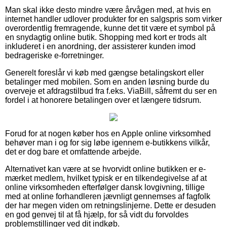
Man skal ikke desto mindre være årvågen med, at hvis en
internet handler udlover produkter for en salgspris som virker
overordentlig fremragende, kunne det tit være et symbol på
en snydagtig online butik. Shopping med kort er trods alt
inkluderet i en anordning, der assisterer kunden imod
bedrageriske e-forretninger.
Generelt foreslår vi køb med gængse betalingskort eller
betalinger med mobilen. Som en anden løsning burde du
overveje et afdragstilbud fra f.eks. ViaBill, såfremt du ser en
fordel i at honorere betalingen over et længere tidsrum.
Forud for at nogen køber hos en Apple online virksomhed
behøver man i og for sig løbe igennem e-butikkens vilkår,
det er dog bare et omfattende arbejde.
Alternativet kan være at se hvorvidt online butikken er e-
mærket medlem, hvilket typisk er en tilkendegivelse af at
online virksomheden efterfølger dansk lovgivning, tillige
med at online forhandleren jævnligt gennemses af fagfolk
der har megen viden om retningslinjerne. Dette er desuden
en god genvej til at få hjælp, for så vidt du forvoldes
problemstillinger ved dit indkøb.