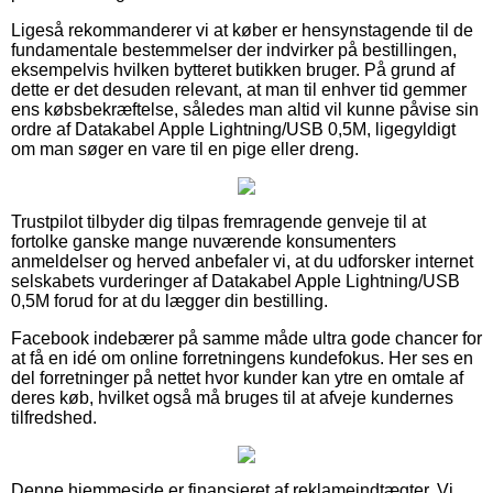
Ligeså rekommanderer vi at køber er hensynstagende til de
fundamentale bestemmelser der indvirker på bestillingen,
eksempelvis hvilken bytteret butikken bruger. På grund af
dette er det desuden relevant, at man til enhver tid gemmer
ens købsbekræftelse, således man altid vil kunne påvise sin
ordre af Datakabel Apple Lightning/USB 0,5M, ligegyldigt
om man søger en vare til en pige eller dreng.
Trustpilot tilbyder dig tilpas fremragende genveje til at
fortolke ganske mange nuværende konsumenters
anmeldelser og herved anbefaler vi, at du udforsker internet
selskabets vurderinger af Datakabel Apple Lightning/USB
0,5M forud for at du lægger din bestilling.
Facebook indebærer på samme måde ultra gode chancer for
at få en idé om online forretningens kundefokus. Her ses en
del forretninger på nettet hvor kunder kan ytre en omtale af
deres køb, hvilket også må bruges til at afveje kundernes
tilfredshed.
Denne hjemmeside er finansieret af reklameindtægter. Vi