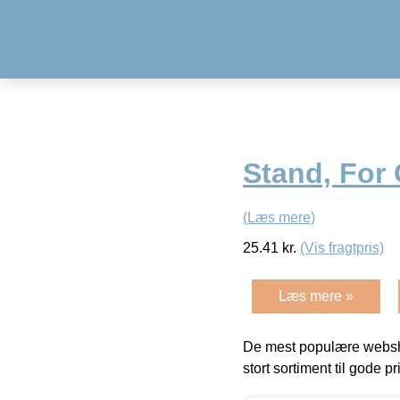
Stand, For
(Læs mere)
25.41
kr.
(Vis fragtpris)
Læs mere »
De mest populære websho
stort sortiment til gode pr