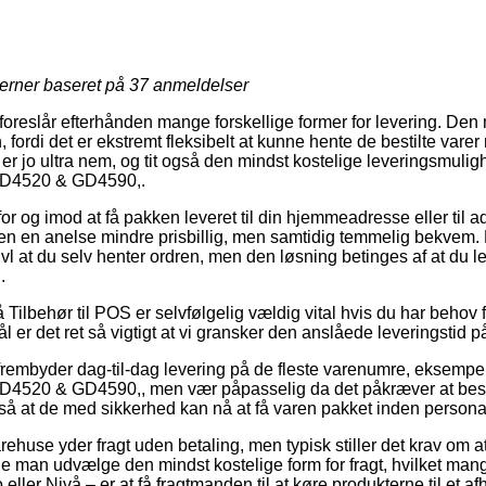
jerner baseret på
37
anmeldelser
 foreslår efterhånden mange forskellige former for levering. Den
fordi det er ekstremt fleksibelt at kunne hente de bestilte varer 
er jo ultra nem, og tit også den mindst kostelige leveringsmuli
GD4520 & GD4590,.
 for og imod at få pakken leveret til din hjemmeadresse eller til 
en en anelse mindre prisbillig, men samtidig temmelig bekvem.
ivl at du selv henter ordren, men den løsning betinges af at du le
.
Tilbehør til POS er selvfølgelig vældig vital hvis du har behov
 er det ret så vigtigt at vi gransker den anslåede leveringstid
 frembyder dag-til-dag levering på de fleste varenumre, eksempe
4520 & GD4590,, men vær påpasselig da det påkræver at besti
t, så at de med sikkerhed kan nå at få varen pakket inden personal
rehuse yder fragt uden betaling, men typisk stiller det krav om at 
ne man udvælge den mindst kostelige form for fragt, hvilket ma
eller Nivå – er at få fragtmanden til at køre produkterne til et a