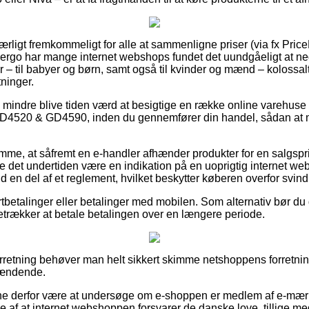
særligt fremkommeligt for alle at sammenligne priser (via fx Pri
g ergo har mange internet webshops fundet det uundgåeligt at n
 – til babyer og børn, samt også til kvinder og mænd – kolossa
ninger.
o mindre blive tiden værd at besigtige en række online varehuse 
4520 & GD4590, inden du gennemfører din handel, sådan at ma
lemme, at såfremt en e-handler afhænder produkter for en salgs
e det undertiden være en indikation på en uoprigtig internet we
ald en del af et reglement, hvilket beskytter køberen overfor svin
ortbetalinger eller betalinger med mobilen. Som alternativ bør du d
retrækker at betale betalingen over en længere periode.
forretning behøver man helt sikkert skimme netshoppens forretnin
pændende.
kunne derfor være at undersøge om e-shoppen er medlem af e-mær
 af at internet webshoppen forsvarer de danske love, tillige med