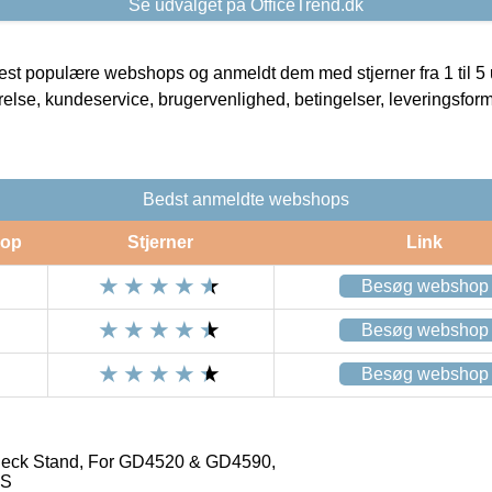
Se udvalget på OfficeTrend.dk
t populære webshops og anmeldt dem med stjerner fra 1 til 5 ud
rrelse, kundeservice, brugervenlighed, betingelser, leveringsfor
Bedst anmeldte webshops
op
Stjerner
Link
Besøg webshop
Besøg webshop
Besøg webshop
eck Stand, For GD4520 & GD4590,
OS