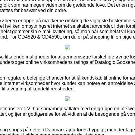
folk som har megen viden om de gældende love. Det er en rigtig
sættes for besvær ved din ordre.
t køberen er oppe på mærkerne omkring de vigtigste bestemmelse
el hvilken ombytningsret internet selskabet anvender. I den forbi
helst gemmer sin e-mail kvittering, så man når som helst vil kunn
nd, For GD4520 & GD4590,, om du er på shopping til en pige el
isse tiltalende muligheder for at gennemsøge forskellige øvrige 
du undersøger online virksomhedens ratings af Datalogic Goose
n regulære belejlige chancer for at få kendskab til online forha
nternet virksomheder hvor kunder kan notere en anmeldelse af 
f til afvejning af kundetilfredsheden.
finansieret. Vi har samarbejdsaftaler med en gruppe online we
er, og tjener godtgørelse for så vidt en af de besøgende på v
r og shops på nettet i Danmark ajourføres hyppigt, men der tage