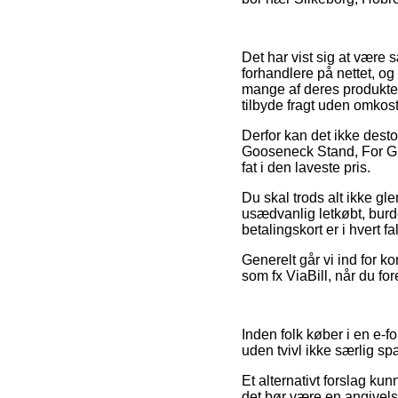
Det har vist sig at være 
forhandlere på nettet, o
mange af deres produkter
tilbyde fragt uden omkost
Derfor kan det ikke dest
Gooseneck Stand, For GD
fat i den laveste pris.
Du skal trods alt ikke g
usædvanlig letkøbt, burd
betalingskort er i hvert f
Generelt går vi ind for k
som fx ViaBill, når du fo
Inden folk køber i en e-
uden tvivl ikke særlig s
Et alternativt forslag 
det bør være en angivelse