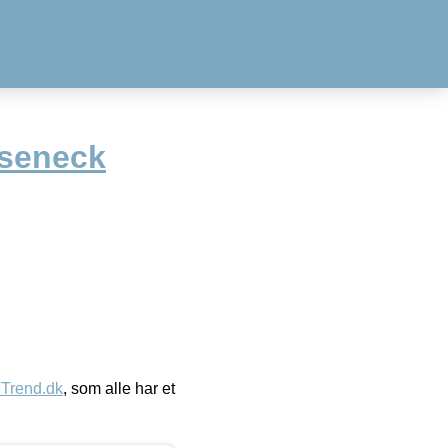
oseneck
eTrend.dk
, som alle har et