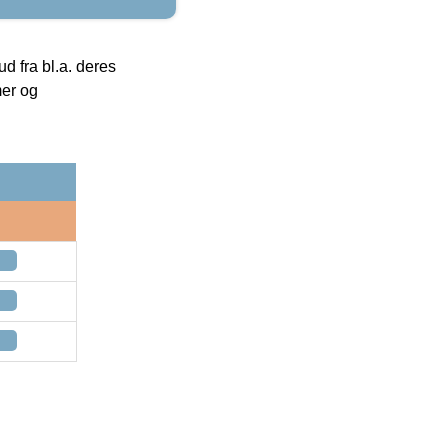
 fra bl.a. deres
mer og