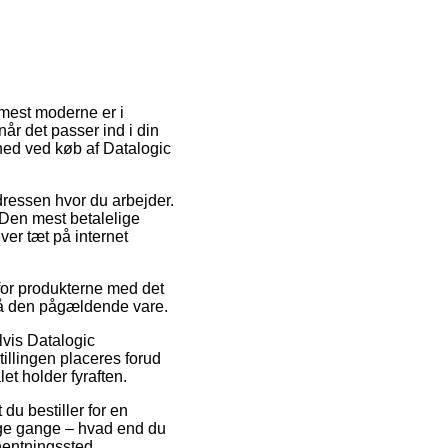
 mest moderne er i
når det passer ind i din
ghed ved køb af Datalogic
adressen hvor du arbejder.
 Den mest betalelige
ver tæt på internet
 for produkterne med det
 på den pågældende vare.
lvis Datalogic
llingen placeres forud
et holder fyraften.
du bestiller for en
nge gange – hvad end du
fhentningssted.