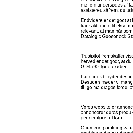
mellem undersøges af fag
assisteret, såfremt du ud
Endvidere er det godt a
transaktionen, til eksemp
relevant, at man når som 
Datalogic Gooseneck Sta
Trustpilot fremskaffer v
herved er det godt, at 
GD4590, før du køber.
Facebook tilbyder desude
Desuden møder vi mange i
tillige må drages fordel a
Vores website er annonce
annoncerer deres produkt
gennemfører et køb.
Orientering omkring vare