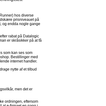
ceRunner) hos diverse
edskære prisniveauet på
lt, og endda nogle gange
efter rabat på Datalogic
n er skråsikker på at få
pris som kan ses som
bshop. Bestillinger med
dlende internet handler.
rage nytte af et tilbud
gsvilkår, men det er
ke ordningen, eftersom
 at e-firmaet en gang i