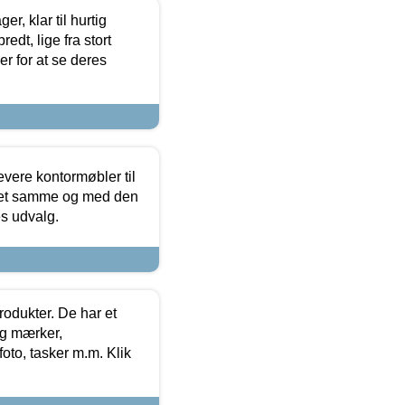
, klar til hurtig
edt, lige fra stort
er for at se deres
evere kontormøbler til
 det samme og med den
es udvalg.
rodukter. De har et
og mærker,
foto, tasker m.m. Klik