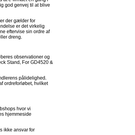
 god genvej til at blive
r der gælder for
ndelse er det virkelig
e eftervise sin ordre af
ler dreng.
køberes observationer og
neck Stand, For GD4520 &
ndlerens pålidelighed.
ordreforløbet, hvilket
bshops hvor vi
ores hjemmeside
s ikke ansvar for