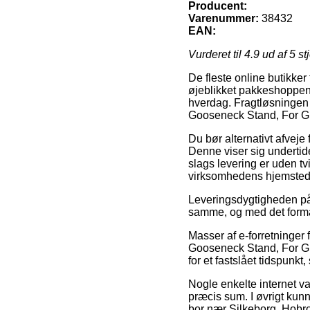
Producent:
Varenummer:
38432
EAN:
Vurderet til
4.9
ud af 5 st
De fleste online butikker
øjeblikket pakkeshoppen, 
hverdag. Fragtløsningen 
Gooseneck Stand, For 
Du bør alternativt afveje
Denne viser sig undertid
slags levering er uden tv
virksomhedens hjemsted
Leveringsdygtigheden på 
samme, og med det formål
Masser af e-forretninger
Gooseneck Stand, For GD
for et fastslået tidspunk
Nogle enkelte internet va
præcis sum. I øvrigt kun
bor nær Silkeborg, Hobro 