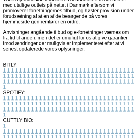
med utallige outlets på nettet i Danmark eftersom vi
promoverer forretningernes tilbud, og høster provision under
forudsætning af at en af de besøgende på vores
hjemmeside gennemfører en ordre.
Anvisninger angående tilbud og e-forretninger værnes om
fra tid til anden, men det er umuligt for os at give garantier
imod ændringer der muligvis er implementeret efter at vi
senest opdaterede vores oplysninger.
BITLY:
1
1
1
1
1
1
1
1
1
1
1
1
1
1
1
1
1
1
1
1
1
1
1
1
1
1
1
1
1
1
1
1
1
1
1
1
1
1
1
1
1
1
1
1
1
1
1
1
1
1
1
1
1
1
1
1
1
1
1
1
1
1
1
1
1
1
1
1
1
1
1
1
1
1
1
1
1
1
1
1
1
1
1
1
1
1
1
1
1
1
1
1
1
1
1
1
1
1
1
1
SPOTIFY:
1
1
1
1
1
1
1
1
1
1
1
1
1
1
1
1
1
1
1
1
1
1
1
1
1
1
1
1
1
1
1
1
1
1
1
1
1
1
1
1
1
1
1
1
1
1
1
1
1
1
1
1
1
1
1
1
1
1
1
1
1
1
1
1
1
1
1
1
1
1
1
1
1
1
1
1
1
1
1
1
1
1
1
1
1
1
1
1
1
1
1
1
1
1
1
1
1
1
1
1
CUTTLY BIO:
1
1
1
1
1
1
1
1
1
1
1
1
1
1
1
1
1
1
1
1
1
1
1
1
1
1
1
1
1
1
1
1
1
1
1
1
1
1
1
1
1
1
1
1
1
1
1
1
1
1
1
1
1
1
1
1
1
1
1
1
1
1
1
1
1
1
1