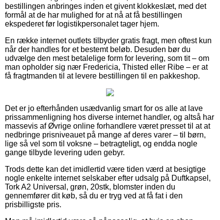
bestillingen anbringes inden et givent klokkeslæt, med det
formål at de har mulighed for at nå at få bestillingen
ekspederet før logistikpersonalet tager hjem.
En række internet outlets tilbyder gratis fragt, men oftest kun
når der handles for et bestemt beløb. Desuden bør du
udvælge den mest betalelige form for levering, som tit – om
man opholder sig nær Fredericia, Thisted eller Ribe – er at
få fragtmanden til at levere bestillingen til en pakkeshop.
Det er jo efterhånden usædvanlig smart for os alle at lave
prissammenligning hos diverse internet handler, og altså har
massevis af Øvrige online forhandlere været presset til at at
nedbringe prisniveauet på mange af deres varer – til børn,
lige så vel som til voksne – betragteligt, og endda nogle
gange tilbyde levering uden gebyr.
Trods dette kan det imidlertid være tiden værd at besigtige
nogle enkelte internet selskaber efter udsalg på Duftkapsel,
Tork A2 Universal, grøn, 20stk, blomster inden du
gennemfører dit køb, så du er tryg ved at få fat i den
prisbilligste pris.