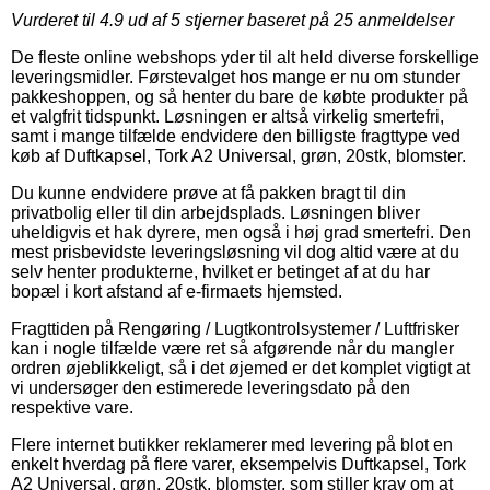
Vurderet til
4.9
ud af 5 stjerner baseret på
25
anmeldelser
De fleste online webshops yder til alt held diverse forskellige
leveringsmidler. Førstevalget hos mange er nu om stunder
pakkeshoppen, og så henter du bare de købte produkter på
et valgfrit tidspunkt. Løsningen er altså virkelig smertefri,
samt i mange tilfælde endvidere den billigste fragttype ved
køb af Duftkapsel, Tork A2 Universal, grøn, 20stk, blomster.
Du kunne endvidere prøve at få pakken bragt til din
privatbolig eller til din arbejdsplads. Løsningen bliver
uheldigvis et hak dyrere, men også i høj grad smertefri. Den
mest prisbevidste leveringsløsning vil dog altid være at du
selv henter produkterne, hvilket er betinget af at du har
bopæl i kort afstand af e-firmaets hjemsted.
Fragttiden på Rengøring / Lugtkontrolsystemer / Luftfrisker
kan i nogle tilfælde være ret så afgørende når du mangler
ordren øjeblikkeligt, så i det øjemed er det komplet vigtigt at
vi undersøger den estimerede leveringsdato på den
respektive vare.
Flere internet butikker reklamerer med levering på blot en
enkelt hverdag på flere varer, eksempelvis Duftkapsel, Tork
A2 Universal, grøn, 20stk, blomster, som stiller krav om at