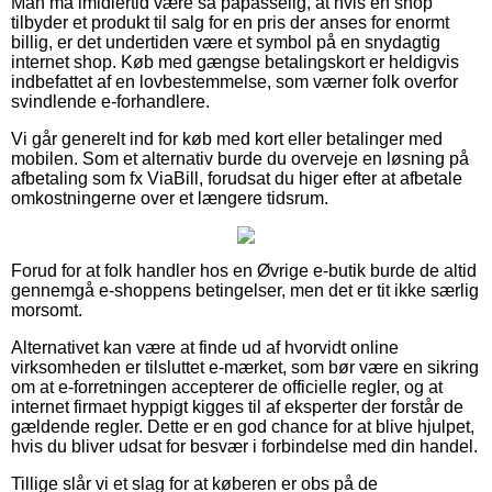
Man må imidlertid være så påpasselig, at hvis en shop
tilbyder et produkt til salg for en pris der anses for enormt
billig, er det undertiden være et symbol på en snydagtig
internet shop. Køb med gængse betalingskort er heldigvis
indbefattet af en lovbestemmelse, som værner folk overfor
svindlende e-forhandlere.
Vi går generelt ind for køb med kort eller betalinger med
mobilen. Som et alternativ burde du overveje en løsning på
afbetaling som fx ViaBill, forudsat du higer efter at afbetale
omkostningerne over et længere tidsrum.
Forud for at folk handler hos en Øvrige e-butik burde de altid
gennemgå e-shoppens betingelser, men det er tit ikke særlig
morsomt.
Alternativet kan være at finde ud af hvorvidt online
virksomheden er tilsluttet e-mærket, som bør være en sikring
om at e-forretningen accepterer de officielle regler, og at
internet firmaet hyppigt kigges til af eksperter der forstår de
gældende regler. Dette er en god chance for at blive hjulpet,
hvis du bliver udsat for besvær i forbindelse med din handel.
Tillige slår vi et slag for at køberen er obs på de