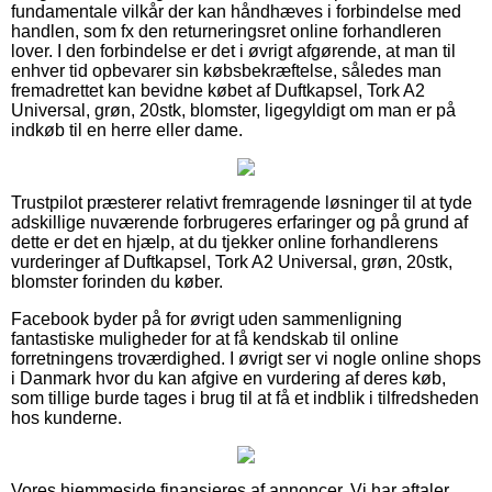
fundamentale vilkår der kan håndhæves i forbindelse med
handlen, som fx den returneringsret online forhandleren
lover. I den forbindelse er det i øvrigt afgørende, at man til
enhver tid opbevarer sin købsbekræftelse, således man
fremadrettet kan bevidne købet af Duftkapsel, Tork A2
Universal, grøn, 20stk, blomster, ligegyldigt om man er på
indkøb til en herre eller dame.
Trustpilot præsterer relativt fremragende løsninger til at tyde
adskillige nuværende forbrugeres erfaringer og på grund af
dette er det en hjælp, at du tjekker online forhandlerens
vurderinger af Duftkapsel, Tork A2 Universal, grøn, 20stk,
blomster forinden du køber.
Facebook byder på for øvrigt uden sammenligning
fantastiske muligheder for at få kendskab til online
forretningens troværdighed. I øvrigt ser vi nogle online shops
i Danmark hvor du kan afgive en vurdering af deres køb,
som tillige burde tages i brug til at få et indblik i tilfredsheden
hos kunderne.
Vores hjemmeside finansieres af annoncer. Vi har aftaler