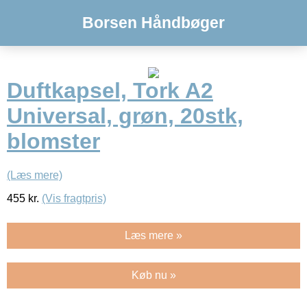
Borsen Håndbøger
Duftkapsel, Tork A2
Universal, grøn, 20stk,
blomster
(Læs mere)
455
kr.
(Vis fragtpris)
Læs mere »
Køb nu »