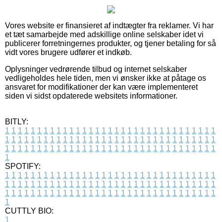
Vores website er finansieret af indtægter fra reklamer. Vi har
et tæt samarbejde med adskillige online selskaber idet vi
publicerer forretningernes produkter, og tjener betaling for så
vidt vores brugere udfører et indkøb.
Oplysninger vedrørende tilbud og internet selskaber
vedligeholdes hele tiden, men vi ønsker ikke at påtage os
ansvaret for modifikationer der kan være implementeret
siden vi sidst opdaterede websitets informationer.
BITLY:
1
1
1
1
1
1
1
1
1
1
1
1
1
1
1
1
1
1
1
1
1
1
1
1
1
1
1
1
1
1
1
1
1
1
1
1
1
1
1
1
1
1
1
1
1
1
1
1
1
1
1
1
1
1
1
1
1
1
1
1
1
1
1
1
1
1
1
1
1
1
1
1
1
1
1
1
1
1
1
1
1
1
1
1
1
1
1
1
1
1
1
1
1
1
1
1
1
1
1
1
SPOTIFY:
1
1
1
1
1
1
1
1
1
1
1
1
1
1
1
1
1
1
1
1
1
1
1
1
1
1
1
1
1
1
1
1
1
1
1
1
1
1
1
1
1
1
1
1
1
1
1
1
1
1
1
1
1
1
1
1
1
1
1
1
1
1
1
1
1
1
1
1
1
1
1
1
1
1
1
1
1
1
1
1
1
1
1
1
1
1
1
1
1
1
1
1
1
1
1
1
1
1
1
1
CUTTLY BIO:
1