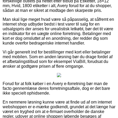
forskellige outlets på nettet efter tilbud på Etiketter, 18×12
mm, Hvid, 1800 etiketter i alt, Avery forud for at du shopper,
sådan at man er sikret at modtage den skarpeste pris.
Man skal lige meget hvad være så påpasselig, at såfremt en
internet shop udbyder bedst i test varer til salg for en
udsalgspris der anses for urealistisk letkøbt, bør det tit være
en indikator for en uægte online forretning. Betalinger med
kort er dog omsluttet af en anordning, der redder dig som
kunde overfor bedrageriske internet handler.
Vi går generelt ind for bestillinger med kort eller betalinger
med mobilen. Som en anden løsning bør du drage fordel af
et afbetalingstilbud som for eksempel ViaBill, forudsat du
ønsker at godtgøre prisen af flere omgange.
Forud for at folk køber i en Avery e-forretning bør man de
facto gennemlæse deres forretningsaftale, dog er det bare
ikke specielt ophidsende.
En nemmere løsning kunne være at finde ud af om internet
webshoppen er e-mærke godkendt, grundet at det længe har
været en tryghed om at e-firmaet overholder de danske
regler, udover at online shoppen løbende besøges af