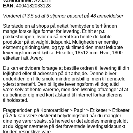
Varenummer:
AV3312
EAN:
4004182033128
Vurderet til
3.5
ud af 5 stjerner baseret på
48
anmeldelser
Størstedelen af shops på nettet frembyder efterhånden
mange forskellige former for levering. Et hit er p.t.
pakkeshoppen, hvor du så nemt kan hente de købte
produkter på et valgfrit tidspunkt. Muligheden er nemlig
ekstremt gnidningsløs, og typisk tilmed den mest letkøbte
leveringsform ved køb af Etiketter, 18×12 mm, Hvid, 1800
etiketter i alt, Avery.
Du kan endvidere forsøge at bestille ordren til levering til din
lejlighed eller til adressen på dit arbejde. Denne bliver
undertiden en lille smule mindre prisbillig, men til gengæld
yderst smertefri. Den billigste leveringsform vil dog altid
være selv at hente varerne, men den løsning afhænger af at
du befinder dig med kort afstand til internet forhandlerens
tilholdssted.
Fragtperioden på Kontorartikler > Papir > Etiketter > Etiketter
på Ark kan være ekstremt betydningsfuld når du mangler
dine nye varer straks, så herved er det aldeles meningsfuldt
at du kigger nærmere på det forventede leveringstidspunkt
for den respektive vare.