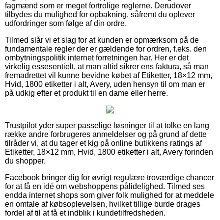
fagmænd som er meget fortrolige reglerne. Derudover
tilbydes du mulighed for opbakning, såfremt du oplever
udfordringer som følge af din ordre.
Tilmed slår vi et slag for at kunden er opmærksom på de
fundamentale regler der er gældende for ordren, f.eks. den
ombytningspolitik internet forretningen har. Her er det
virkelig essesentielt, at man altid sikrer ens faktura, så man
fremadrettet vil kunne bevidne købet af Etiketter, 18×12 mm,
Hvid, 1800 etiketter i alt, Avery, uden hensyn til om man er
på udkig efter et produkt til en dame eller herre.
Trustpilot yder super passelige løsninger til at tolke en lang
række andre forbrugeres anmeldelser og på grund af dette
tilråder vi, at du tager et kig på online butikkens ratings af
Etiketter, 18×12 mm, Hvid, 1800 etiketter i alt, Avery forinden
du shopper.
Facebook bringer dig for øvrigt regulære troværdige chancer
for at få en idé om webshoppens pålidelighed. Tilmed ses
endda internet shops som giver folk mulighed for at meddele
en omtale af købsoplevelsen, hvilket tillige burde drages
fordel af til at få et indblik i kundetilfredsheden.