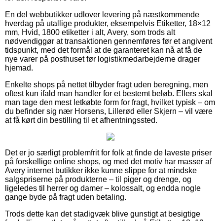
En del webbutikker udlover levering på næstkommende
hverdag på utallige produkter, eksempelvis Etiketter, 18×12
mm, Hvid, 1800 etiketter i alt, Avery, som trods alt
nødvendiggør at transaktionen gennemføres før et angivent
tidspunkt, med det formål at de garanteret kan nå at få de
nye varer på posthuset før logistikmedarbejderne drager
hjemad.
Enkelte shops på nettet tilbyder fragt uden beregning, men
oftest kun ifald man handler for et bestemt beløb. Ellers skal
man tage den mest letkøbte form for fragt, hvilket typisk – om
du befinder sig nær Horsens, Lillerød eller Skjern – vil være
at få kørt din bestilling til et afhentningssted.
Det er jo særligt problemfrit for folk at finde de laveste priser
på forskellige online shops, og med det motiv har masser af
Avery internet butikker ikke kunne slippe for at mindske
salgspriserne på produkterne – til piger og drenge, og
ligeledes til herrer og damer – kolossalt, og endda nogle
gange byde på fragt uden betaling.
Trods dette kan det stadigvæk blive gunstigt at besigtige