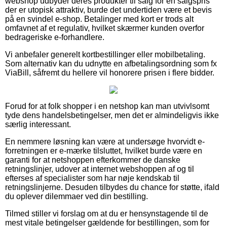
webshop udbyder deres produkter til salg for en salgspris
der er utopisk attraktiv, burde det undertiden være et bevis
på en svindel e-shop. Betalinger med kort er trods alt
omfavnet af et regulativ, hvilket skærmer kunden overfor
bedrageriske e-forhandlere.
Vi anbefaler generelt kortbestillinger eller mobilbetaling.
Som alternativ kan du udnytte en afbetalingsordning som fx
ViaBill, såfremt du hellere vil honorere prisen i flere bidder.
Forud for at folk shopper i en netshop kan man utvivlsomt
tyde dens handelsbetingelser, men det er almindeligvis ikke
særlig interessant.
En nemmere løsning kan være at undersøge hvorvidt e-
forretningen er e-mærke tilsluttet, hvilket burde være en
garanti for at netshoppen efterkommer de danske
retningslinjer, udover at internet webshoppen af og til
efterses af specialister som har nøje kendskab til
retningslinjerne. Desuden tilbydes du chance for støtte, ifald
du oplever dilemmaer ved din bestilling.
Tilmed stiller vi forslag om at du er hensynstagende til de
mest vitale betingelser gældende for bestillingen, som for