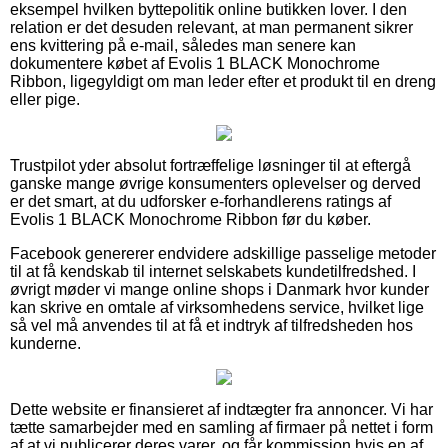
eksempel hvilken byttepolitik online butikken lover. I den
relation er det desuden relevant, at man permanent sikrer
ens kvittering på e-mail, således man senere kan
dokumentere købet af Evolis 1 BLACK Monochrome
Ribbon, ligegyldigt om man leder efter et produkt til en dreng
eller pige.
Trustpilot yder absolut fortræffelige løsninger til at eftergå
ganske mange øvrige konsumenters oplevelser og derved
er det smart, at du udforsker e-forhandlerens ratings af
Evolis 1 BLACK Monochrome Ribbon før du køber.
Facebook genererer endvidere adskillige passelige metoder
til at få kendskab til internet selskabets kundetilfredshed. I
øvrigt møder vi mange online shops i Danmark hvor kunder
kan skrive en omtale af virksomhedens service, hvilket lige
så vel må anvendes til at få et indtryk af tilfredsheden hos
kunderne.
Dette website er finansieret af indtægter fra annoncer. Vi har
tætte samarbejder med en samling af firmaer på nettet i form
af at vi publicerer deres varer, og får kommission hvis en af