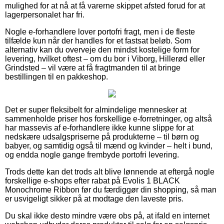
mulighed for at nå at få varerne skippet afsted forud for at
lagerpersonalet har fri.
Nogle e-forhandlere lover portofri fragt, men i de fleste
tilfælde kun når der handles for et fastsat beløb. Som
alternativ kan du overveje den mindst kostelige form for
levering, hvilket oftest – om du bor i Viborg, Hillerød eller
Grindsted – vil være at få fragtmanden til at bringe
bestillingen til en pakkeshop.
Det er super fleksibelt for almindelige mennesker at
sammenholde priser hos forskellige e-forretninger, og altså
har massevis af e-forhandlere ikke kunne slippe for at
nedskære udsalgspriserne på produkterne – til børn og
babyer, og samtidig også til mænd og kvinder – helt i bund,
og endda nogle gange frembyde portofri levering.
Trods dette kan det trods alt blive lønnende at eftergå nogle
forskellige e-shops efter rabat på Evolis 1 BLACK
Monochrome Ribbon før du færdiggør din shopping, så man
er usvigeligt sikker på at modtage den laveste pris.
Du skal ikke desto mindre være obs på, at ifald en internet