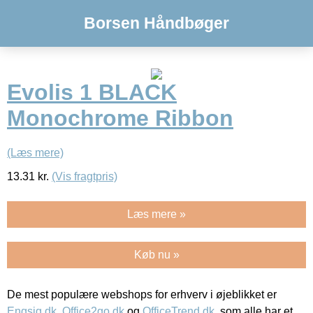
Borsen Håndbøger
Evolis 1 BLACK
Monochrome Ribbon
(Læs mere)
13.31
kr.
(Vis fragtpris)
Læs mere »
Køb nu »
De mest populære webshops for erhverv i øjeblikket er
Engsig.dk
,
Office2go.dk
og
OfficeTrend.dk
, som alle har et