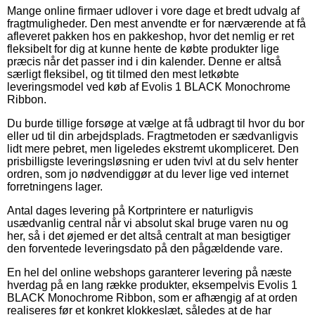
Mange online firmaer udlover i vore dage et bredt udvalg af
fragtmuligheder. Den mest anvendte er for nærværende at få
afleveret pakken hos en pakkeshop, hvor det nemlig er ret
fleksibelt for dig at kunne hente de købte produkter lige
præcis når det passer ind i din kalender. Denne er altså
særligt fleksibel, og tit tilmed den mest letkøbte
leveringsmodel ved køb af Evolis 1 BLACK Monochrome
Ribbon.
Du burde tillige forsøge at vælge at få udbragt til hvor du bor
eller ud til din arbejdsplads. Fragtmetoden er sædvanligvis
lidt mere pebret, men ligeledes ekstremt ukompliceret. Den
prisbilligste leveringsløsning er uden tvivl at du selv henter
ordren, som jo nødvendiggør at du lever lige ved internet
forretningens lager.
Antal dages levering på Kortprintere er naturligvis
usædvanlig central når vi absolut skal bruge varen nu og
her, så i det øjemed er det altså centralt at man besigtiger
den forventede leveringsdato på den pågældende vare.
En hel del online webshops garanterer levering på næste
hverdag på en lang række produkter, eksempelvis Evolis 1
BLACK Monochrome Ribbon, som er afhængig af at orden
realiseres før et konkret klokkeslæt, således at de har