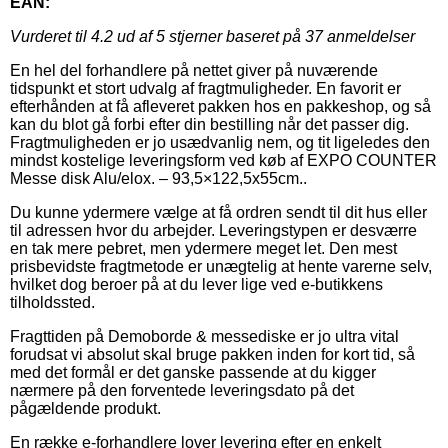
EAN:
Vurderet til
4.2
ud af 5 stjerner baseret på
37
anmeldelser
En hel del forhandlere på nettet giver på nuværende
tidspunkt et stort udvalg af fragtmuligheder. En favorit er
efterhånden at få afleveret pakken hos en pakkeshop, og så
kan du blot gå forbi efter din bestilling når det passer dig.
Fragtmuligheden er jo usædvanlig nem, og tit ligeledes den
mindst kostelige leveringsform ved køb af EXPO COUNTER
Messe disk Alu/elox. – 93,5×122,5x55cm..
Du kunne ydermere vælge at få ordren sendt til dit hus eller
til adressen hvor du arbejder. Leveringstypen er desværre
en tak mere pebret, men ydermere meget let. Den mest
prisbevidste fragtmetode er unægtelig at hente varerne selv,
hvilket dog beroer på at du lever lige ved e-butikkens
tilholdssted.
Fragttiden på Demoborde & messediske er jo ultra vital
forudsat vi absolut skal bruge pakken inden for kort tid, så
med det formål er det ganske passende at du kigger
nærmere på den forventede leveringsdato på det
pågældende produkt.
En række e-forhandlere lover levering efter en enkelt