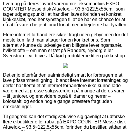
hverdag på deres favorit varenumre, eksempelvis EXPO
COUNTER Messe disk Alu/elox. – 93,5×122,5x55cm., som
tager udgangspunkt i at handlen laves forinden et konkret
klokkeslæt, med hensynstagen til at de har en chance for at
nå at få varen betjent forud for at medarbejderne har fyraften.
Flere internet forhandlere sikrer fragt uden gebyr, men for det
meste kun ifald man aftager for en konkret pris. Som
alternativ kunne du udvælge den billigste leveringsmanér,
hvilket ofte – om man er tæt på Randers, Nyborg eller
Svenstrup – vil blive at få kørt produkterne til en pakkeshop.
Det er jo efterhånden ualmindeligt smart for forbrugerne at
lave prissammenligning i blandt flere internet forretninger, og
derfor har flertallet af internet forhandlere ikke kunne lade
være med at presse salgsværdien på mange af deres varer
– til juniorer, og endvidere også til damer og herrer –
kolossalt, og endda nogle gange præstere fragt uden
omkostninger.
Til gengæld kan det stadigvæk vise sig gavnligt at udforske
flere e-butikker efter rabat på EXPO COUNTER Messe disk
Alu/elox. – 93,5×122,5x55cm. forinden du bestiller, sådan at