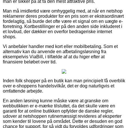
man er sikker på at få den mest attraktive pris.
Man må imidlertid være omhyggelig med, at når en netshop
reklamerer deres produkter for en pris som er ekstraordinært
fordelagtig, så burde det ofte være et signal om en uægte e-
forretning. Kortbestillinger er på den anden side inkluderet i
et lovbud, der dækker en overfor bedrageriske internet
shops.
Vi anbefaler handler med kort eller mobilbetaling. Som et
alternativ kan du anvende en afbetalingsløsning fra
eksempelvis ViaBill, i tilfælde af at du higer efter at
finansiere beløbet over tid.
Inden folk shopper på en butik kan man principielt få overblik
over e-shoppens handelsvilkår, det er dog naturligvis et
omfattende arbejde.
En anden løsning kunne måske være at granske om
webbutikken er e-mærke tilsluttet, da det skulle være en
garanti for at online butikken opfylder de danske regler,
udover at netshoppen rutinemæssigt revideres af eksperter
som kender til lovene på området. Dette er desuden en god
chance for support, for så vidt du forvoldes udfordringer som