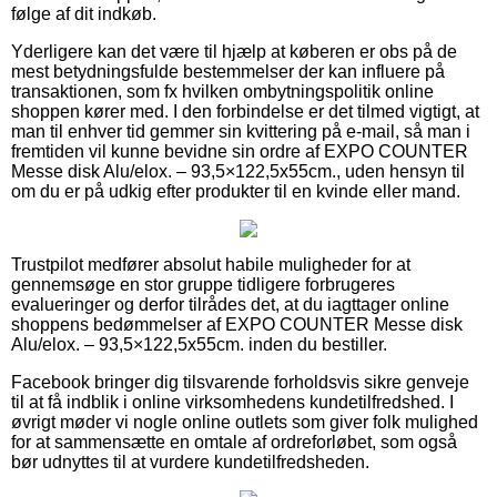
følge af dit indkøb.
Yderligere kan det være til hjælp at køberen er obs på de
mest betydningsfulde bestemmelser der kan influere på
transaktionen, som fx hvilken ombytningspolitik online
shoppen kører med. I den forbindelse er det tilmed vigtigt, at
man til enhver tid gemmer sin kvittering på e-mail, så man i
fremtiden vil kunne bevidne sin ordre af EXPO COUNTER
Messe disk Alu/elox. – 93,5×122,5x55cm., uden hensyn til
om du er på udkig efter produkter til en kvinde eller mand.
Trustpilot medfører absolut habile muligheder for at
gennemsøge en stor gruppe tidligere forbrugeres
evalueringer og derfor tilrådes det, at du iagttager online
shoppens bedømmelser af EXPO COUNTER Messe disk
Alu/elox. – 93,5×122,5x55cm. inden du bestiller.
Facebook bringer dig tilsvarende forholdsvis sikre genveje
til at få indblik i online virksomhedens kundetilfredshed. I
øvrigt møder vi nogle online outlets som giver folk mulighed
for at sammensætte en omtale af ordreforløbet, som også
bør udnyttes til at vurdere kundetilfredsheden.