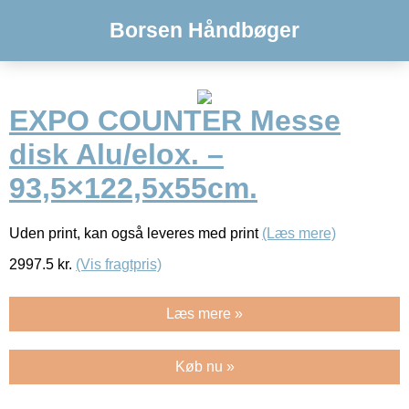
Borsen Håndbøger
EXPO COUNTER Messe
disk Alu/elox. –
93,5×122,5x55cm.
Uden print, kan også leveres med print
(Læs mere)
2997.5
kr.
(Vis fragtpris)
Læs mere »
Køb nu »