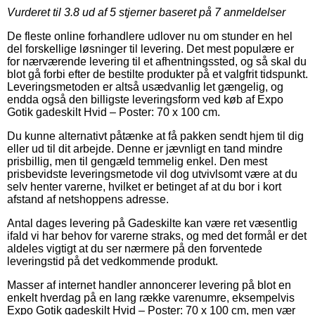
Vurderet til
3.8
ud af 5 stjerner baseret på
7
anmeldelser
De fleste online forhandlere udlover nu om stunder en hel
del forskellige løsninger til levering. Det mest populære er
for nærværende levering til et afhentningssted, og så skal du
blot gå forbi efter de bestilte produkter på et valgfrit tidspunkt.
Leveringsmetoden er altså usædvanlig let gængelig, og
endda også den billigste leveringsform ved køb af Expo
Gotik gadeskilt Hvid – Poster: 70 x 100 cm.
Du kunne alternativt påtænke at få pakken sendt hjem til dig
eller ud til dit arbejde. Denne er jævnligt en tand mindre
prisbillig, men til gengæld temmelig enkel. Den mest
prisbevidste leveringsmetode vil dog utvivlsomt være at du
selv henter varerne, hvilket er betinget af at du bor i kort
afstand af netshoppens adresse.
Antal dages levering på Gadeskilte kan være ret væsentlig
ifald vi har behov for varerne straks, og med det formål er det
aldeles vigtigt at du ser nærmere på den forventede
leveringstid på det vedkommende produkt.
Masser af internet handler annoncerer levering på blot en
enkelt hverdag på en lang række varenumre, eksempelvis
Expo Gotik gadeskilt Hvid – Poster: 70 x 100 cm, men vær