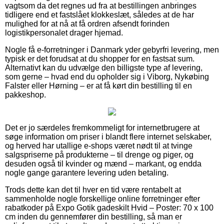
vagtsom da det regnes ud fra at bestillingen anbringes
tidligere end et fastslået klokkeslæt, således at de har
mulighed for at nå at få ordren afsendt forinden
logistikpersonalet drager hjemad.
Nogle få e-forretninger i Danmark yder gebyrfri levering, men
typisk er det forudsat at du shopper for en fastsat sum.
Alternativt kan du udvælge den billigste type af levering,
som gerne – hvad end du opholder sig i Viborg, Nykøbing
Falster eller Hørning – er at få kørt din bestilling til en
pakkeshop.
Det er jo særdeles fremkommeligt for internetbrugere at
søge information om priser i blandt flere internet selskaber,
og herved har utallige e-shops været nødt til at tvinge
salgspriserne på produkterne – til drenge og piger, og
desuden også til kvinder og mænd – markant, og endda
nogle gange garantere levering uden betaling.
Trods dette kan det til hver en tid være rentabelt at
sammenholde nogle forskellige online forretninger efter
rabatkoder på Expo Gotik gadeskilt Hvid – Poster: 70 x 100
cm inden du gennemfører din bestilling, så man er