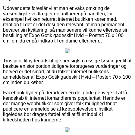
Udover dette foreslår vi at man er vaks omkring de
væsentligste vedtægter der influerer på handlen, for
eksempel hvilken returret internet butikken kører med. I
relation til det er det desuden relevant, at man permanent
bevarer sin kvittering, så man senere vil kunne eftervise sin
bestilling af Expo Gotik gadeskilt Hvid – Poster: 70 x 100
cm, om du er på indkøb til en dame eller herre.
Trustpilot tilbyder adskillige hensigtsmæssige løsninger til at
beskue en stor portion tidligere forbrugeres vurderinger og
herved er det smart, at du tolker internet butikkens
anmeldelser af Expo Gotik gadeskilt Hvid – Poster: 70 x 100
cm inden du køber.
Facebook byder på derudover en del gode genveje til at få
kendskab til internet forhandlerens popularitet. Herinde er
der mange webbutikker som giver folk mulighed for at
publicere en anmeldelse af købsoplevelsen, hvilket
ligeledes bør drages fordel af til at få et indblik i
tilfredsheden hos kunderne.