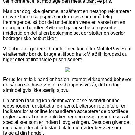
velinformeret til at modtage den mest attraktive pris.
Man bør dog ikke glemme, at såfremt en netshop reklamerer
en vare for en salgspris som kan ses som umådelig
fremragende, så bør det undertiden være en varsel om en
uoprigtig e-handler. Køb med gængse betalingskort er
imidlertid en del af en bestemmelse, der støtter en overfor
bedrageriske netbutikker.
Vi anbefaler generelt handler med kort eller MobilePay. Som
et alternativ bør du bruge et tilbud fra fx ViaBill, forudsat du
higer efter at finansiere prisen senere.
Forud for at folk handler hos en internet virksomhed behøver
de sådan set have øje for e-shoppens vilkår, det er dog
almindeligvis ikke særlig sjovt.
En anden løsning kan derfor være at se hvorvidt online
webshoppen er støttet af e-mærket, eftersom det ofte er en
indikator for at online forhandleren accepterer de opstillede
regler, samt at online butikken regelmæssigt gennemses af
specialister som er indført i lovgivningen. Desuden giver det
dig chance for at få bistand, ifald du møder besvær som
følge af din handel.