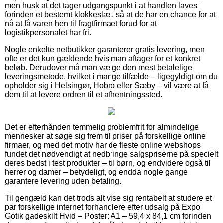
men husk at det tager udgangspunkt i at handlen laves
forinden et bestemt klokkeslæt, så at de har en chance for at
nå at få varen hen til fragtfirmaet forud for at
logistikpersonalet har fri.
Nogle enkelte netbutikker garanterer gratis levering, men
ofte er det kun gældende hvis man aftager for et konkret
beløb. Derudover må man vælge den mest betalelige
leveringsmetode, hvilket i mange tilfælde – ligegyldigt om du
opholder sig i Helsingør, Hobro eller Sæby – vil være at få
dem til at levere ordren til et afhentningssted.
Det er efterhånden temmelig problemfrit for almindelige
mennesker at søge sig frem til priser på forskellige online
firmaer, og med det motiv har de fleste online webshops
fundet det nødvendigt at nedbringe salgspriserne på specielt
deres bedst i test produkter – til børn, og endvidere også til
herrer og damer – betydeligt, og endda nogle gange
garantere levering uden betaling.
Til gengæld kan det trods alt vise sig rentabelt at studere et
par forskellige internet forhandlere efter udsalg på Expo
Gotik gadeskilt Hvid – Poster: A1 – 59,4 x 84,1 cm forinden