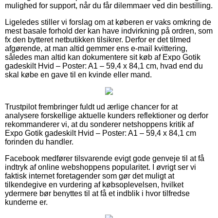
mulighed for support, når du får dilemmaer ved din bestilling.
Ligeledes stiller vi forslag om at køberen er vaks omkring de
mest basale forhold der kan have indvirkning på ordren, som
fx den bytteret netbutikken tilsikrer. Derfor er det tilmed
afgørende, at man altid gemmer ens e-mail kvittering,
således man altid kan dokumentere sit køb af Expo Gotik
gadeskilt Hvid – Poster: A1 – 59,4 x 84,1 cm, hvad end du
skal købe en gave til en kvinde eller mand.
Trustpilot frembringer fuldt ud ærlige chancer for at
analysere forskellige aktuelle kunders reflektioner og derfor
rekommanderer vi, at du sonderer netshoppens kritik af
Expo Gotik gadeskilt Hvid – Poster: A1 – 59,4 x 84,1 cm
forinden du handler.
Facebook medfører tilsvarende evigt gode genveje til at få
indtryk af online webshoppens popularitet. I øvrigt ser vi
faktisk internet foretagender som gør det muligt at
tilkendegive en vurdering af købsoplevelsen, hvilket
ydermere bør benyttes til at få et indblik i hvor tilfredse
kunderne er.