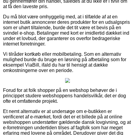
du gennemfører din handel, således at du ikke er i tvivl om
at få den laveste pris.
Du må blot være omhyggelig med, at i tilfælde af at en
internet butik annoncerer deres produkter for en udsalgspris
som er uhørt tiltalende, burde det tit være et bevis på en
svindel e-shop. Betalinger med kort er imidlertid dækket ind
under et lovbud, der garanterer os overfor bedrageriske
internet forretninger.
Vi tilråder kortkøb eller mobilbetaling. Som en alternativ
mulighed burde du bruge en løsning på afbetaling som for
eksempel ViaBill, ifald du har til hensigt at dække
omkostningerne over en periode.
Forud for at folk shopper på en webshop behøver de i
princippet studere webshoppens handelsvilkår, det er dog
ofte et omfattende projekt.
Et nemt alternativ er at undersøge om e-butikken er
verificeret af e-mærket, fordi det er et billede på at online
webshoppen understøtter gældende dansk lovgivning, og at
e-forretningen undertiden tilses af fagfolk som har meget
erfaring med lovene på området. Derudover giver det dig