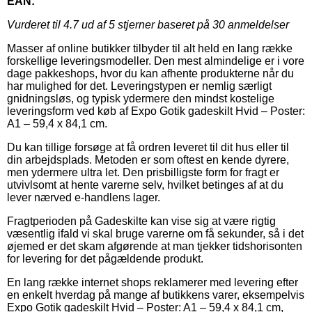
EAN:
Vurderet til
4.7
ud af 5 stjerner baseret på
30
anmeldelser
Masser af online butikker tilbyder til alt held en lang række
forskellige leveringsmodeller. Den mest almindelige er i vore
dage pakkeshops, hvor du kan afhente produkterne når du
har mulighed for det. Leveringstypen er nemlig særligt
gnidningsløs, og typisk ydermere den mindst kostelige
leveringsform ved køb af Expo Gotik gadeskilt Hvid – Poster:
A1 – 59,4 x 84,1 cm.
Du kan tillige forsøge at få ordren leveret til dit hus eller til
din arbejdsplads. Metoden er som oftest en kende dyrere,
men ydermere ultra let. Den prisbilligste form for fragt er
utvivlsomt at hente varerne selv, hvilket betinges af at du
lever nærved e-handlens lager.
Fragtperioden på Gadeskilte kan vise sig at være rigtig
væsentlig ifald vi skal bruge varerne om få sekunder, så i det
øjemed er det skam afgørende at man tjekker tidshorisonten
for levering for det pågældende produkt.
En lang række internet shops reklamerer med levering efter
en enkelt hverdag på mange af butikkens varer, eksempelvis
Expo Gotik gadeskilt Hvid – Poster: A1 – 59,4 x 84,1 cm,