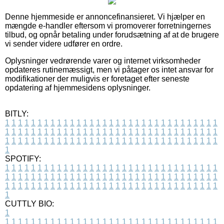
Denne hjemmeside er annoncefinansieret. Vi hjælper en
mængde e-handler eftersom vi promoverer forretningernes
tilbud, og opnår betaling under forudsætning af at de brugere
vi sender videre udfører en ordre.
Oplysninger vedrørende varer og internet virksomheder
opdateres rutinemæssigt, men vi påtager os intet ansvar for
modifikationer der muligvis er foretaget efter seneste
opdatering af hjemmesidens oplysninger.
BITLY:
1
1
1
1
1
1
1
1
1
1
1
1
1
1
1
1
1
1
1
1
1
1
1
1
1
1
1
1
1
1
1
1
1
1
1
1
1
1
1
1
1
1
1
1
1
1
1
1
1
1
1
1
1
1
1
1
1
1
1
1
1
1
1
1
1
1
1
1
1
1
1
1
1
1
1
1
1
1
1
1
1
1
1
1
1
1
1
1
1
1
1
1
1
1
1
1
1
1
1
1
SPOTIFY:
1
1
1
1
1
1
1
1
1
1
1
1
1
1
1
1
1
1
1
1
1
1
1
1
1
1
1
1
1
1
1
1
1
1
1
1
1
1
1
1
1
1
1
1
1
1
1
1
1
1
1
1
1
1
1
1
1
1
1
1
1
1
1
1
1
1
1
1
1
1
1
1
1
1
1
1
1
1
1
1
1
1
1
1
1
1
1
1
1
1
1
1
1
1
1
1
1
1
1
1
CUTTLY BIO:
1
1
1
1
1
1
1
1
1
1
1
1
1
1
1
1
1
1
1
1
1
1
1
1
1
1
1
1
1
1
1
1
1
1