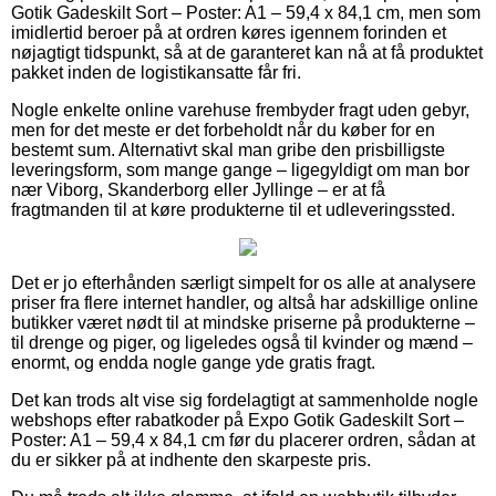
Gotik Gadeskilt Sort – Poster: A1 – 59,4 x 84,1 cm, men som
imidlertid beroer på at ordren køres igennem forinden et
nøjagtigt tidspunkt, så at de garanteret kan nå at få produktet
pakket inden de logistikansatte får fri.
Nogle enkelte online varehuse frembyder fragt uden gebyr,
men for det meste er det forbeholdt når du køber for en
bestemt sum. Alternativt skal man gribe den prisbilligste
leveringsform, som mange gange – ligegyldigt om man bor
nær Viborg, Skanderborg eller Jyllinge – er at få
fragtmanden til at køre produkterne til et udleveringssted.
Det er jo efterhånden særligt simpelt for os alle at analysere
priser fra flere internet handler, og altså har adskillige online
butikker været nødt til at mindske priserne på produkterne –
til drenge og piger, og ligeledes også til kvinder og mænd –
enormt, og endda nogle gange yde gratis fragt.
Det kan trods alt vise sig fordelagtigt at sammenholde nogle
webshops efter rabatkoder på Expo Gotik Gadeskilt Sort –
Poster: A1 – 59,4 x 84,1 cm før du placerer ordren, sådan at
du er sikker på at indhente den skarpeste pris.