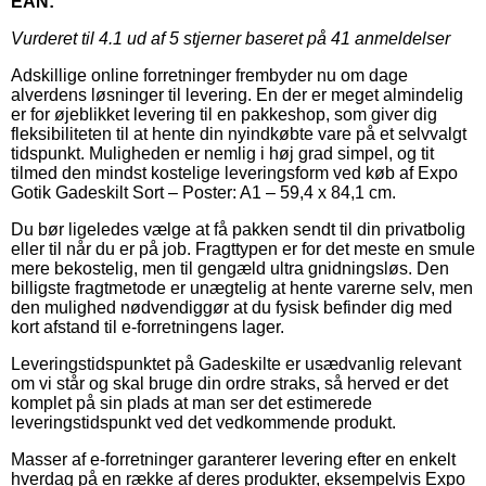
EAN:
Vurderet til
4.1
ud af 5 stjerner baseret på
41
anmeldelser
Adskillige online forretninger frembyder nu om dage
alverdens løsninger til levering. En der er meget almindelig
er for øjeblikket levering til en pakkeshop, som giver dig
fleksibiliteten til at hente din nyindkøbte vare på et selvvalgt
tidspunkt. Muligheden er nemlig i høj grad simpel, og tit
tilmed den mindst kostelige leveringsform ved køb af Expo
Gotik Gadeskilt Sort – Poster: A1 – 59,4 x 84,1 cm.
Du bør ligeledes vælge at få pakken sendt til din privatbolig
eller til når du er på job. Fragttypen er for det meste en smule
mere bekostelig, men til gengæld ultra gnidningsløs. Den
billigste fragtmetode er unægtelig at hente varerne selv, men
den mulighed nødvendiggør at du fysisk befinder dig med
kort afstand til e-forretningens lager.
Leveringstidspunktet på Gadeskilte er usædvanlig relevant
om vi står og skal bruge din ordre straks, så herved er det
komplet på sin plads at man ser det estimerede
leveringstidspunkt ved det vedkommende produkt.
Masser af e-forretninger garanterer levering efter en enkelt
hverdag på en række af deres produkter, eksempelvis Expo