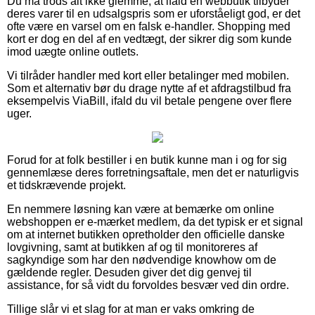
Du må trods alt ikke glemme, at ifald en webbutik tilbyder
deres varer til en udsalgspris som er uforståeligt god, er det
ofte være en varsel om en falsk e-handler. Shopping med
kort er dog en del af en vedtægt, der sikrer dig som kunde
imod uægte online outlets.
Vi tilråder handler med kort eller betalinger med mobilen.
Som et alternativ bør du drage nytte af et afdragstilbud fra
eksempelvis ViaBill, ifald du vil betale pengene over flere
uger.
Forud for at folk bestiller i en butik kunne man i og for sig
gennemlæse deres forretningsaftale, men det er naturligvis
et tidskrævende projekt.
En nemmere løsning kan være at bemærke om online
webshoppen er e-mærket medlem, da det typisk er et signal
om at internet butikken opretholder den officielle danske
lovgivning, samt at butikken af og til monitoreres af
sagkyndige som har den nødvendige knowhow om de
gældende regler. Desuden giver det dig genvej til
assistance, for så vidt du forvoldes besvær ved din ordre.
Tillige slår vi et slag for at man er vaks omkring de