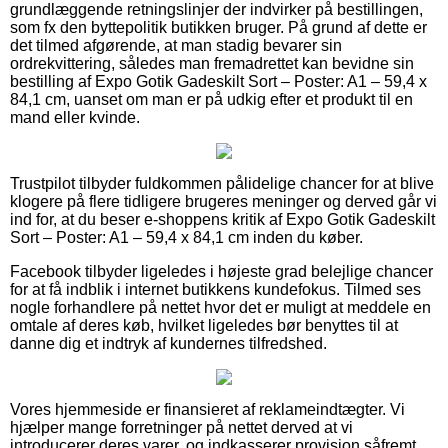
grundlæggende retningslinjer der indvirker på bestillingen,
som fx den byttepolitik butikken bruger. På grund af dette er
det tilmed afgørende, at man stadig bevarer sin
ordrekvittering, således man fremadrettet kan bevidne sin
bestilling af Expo Gotik Gadeskilt Sort – Poster: A1 – 59,4 x
84,1 cm, uanset om man er på udkig efter et produkt til en
mand eller kvinde.
Trustpilot tilbyder fuldkommen pålidelige chancer for at blive
klogere på flere tidligere brugeres meninger og derved går vi
ind for, at du beser e-shoppens kritik af Expo Gotik Gadeskilt
Sort – Poster: A1 – 59,4 x 84,1 cm inden du køber.
Facebook tilbyder ligeledes i højeste grad belejlige chancer
for at få indblik i internet butikkens kundefokus. Tilmed ses
nogle forhandlere på nettet hvor det er muligt at meddele en
omtale af deres køb, hvilket ligeledes bør benyttes til at
danne dig et indtryk af kundernes tilfredshed.
Vores hjemmeside er finansieret af reklameindtægter. Vi
hjælper mange forretninger på nettet derved at vi
introducerer deres varer, og indkasserer provision såfremt