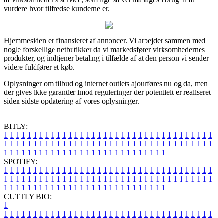
vurdere hvor tilfredse kunderne er.
Hjemmesiden er finansieret af annoncer. Vi arbejder sammen med
nogle forskellige netbutikker da vi markedsfører virksomhedernes
produkter, og indtjener betaling i tilfælde af at den person vi sender
videre fuldfører et køb.
Oplysninger om tilbud og internet outlets ajourføres nu og da, men
der gives ikke garantier imod reguleringer der potentielt er realiseret
siden sidste opdatering af vores oplysninger.
BITLY:
1
1
1
1
1
1
1
1
1
1
1
1
1
1
1
1
1
1
1
1
1
1
1
1
1
1
1
1
1
1
1
1
1
1
1
1
1
1
1
1
1
1
1
1
1
1
1
1
1
1
1
1
1
1
1
1
1
1
1
1
1
1
1
1
1
1
1
1
1
1
1
1
1
1
1
1
1
1
1
1
1
1
1
1
1
1
1
1
1
1
1
1
1
1
1
1
1
1
1
1
SPOTIFY:
1
1
1
1
1
1
1
1
1
1
1
1
1
1
1
1
1
1
1
1
1
1
1
1
1
1
1
1
1
1
1
1
1
1
1
1
1
1
1
1
1
1
1
1
1
1
1
1
1
1
1
1
1
1
1
1
1
1
1
1
1
1
1
1
1
1
1
1
1
1
1
1
1
1
1
1
1
1
1
1
1
1
1
1
1
1
1
1
1
1
1
1
1
1
1
1
1
1
1
1
CUTTLY BIO:
1
1
1
1
1
1
1
1
1
1
1
1
1
1
1
1
1
1
1
1
1
1
1
1
1
1
1
1
1
1
1
1
1
1
1
1
1