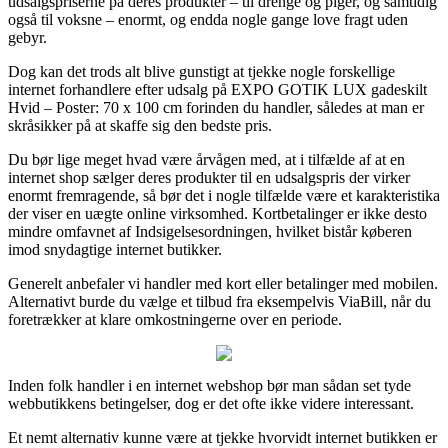
udsalgspriserne på deres produkter – til drenge og piger, og samtidig
også til voksne – enormt, og endda nogle gange love fragt uden
gebyr.
Dog kan det trods alt blive gunstigt at tjekke nogle forskellige
internet forhandlere efter udsalg på EXPO GOTIK LUX gadeskilt
Hvid – Poster: 70 x 100 cm forinden du handler, således at man er
skråsikker på at skaffe sig den bedste pris.
Du bør lige meget hvad være årvågen med, at i tilfælde af at en
internet shop sælger deres produkter til en udsalgspris der virker
enormt fremragende, så bør det i nogle tilfælde være et karakteristika
der viser en uægte online virksomhed. Kortbetalinger er ikke desto
mindre omfavnet af Indsigelsesordningen, hvilket bistår køberen
imod snydagtige internet butikker.
Generelt anbefaler vi handler med kort eller betalinger med mobilen.
Alternativt burde du vælge et tilbud fra eksempelvis ViaBill, når du
foretrækker at klare omkostningerne over en periode.
Inden folk handler i en internet webshop bør man sådan set tyde
webbutikkens betingelser, dog er det ofte ikke videre interessant.
Et nemt alternativ kunne være at tjekke hvorvidt internet butikken er