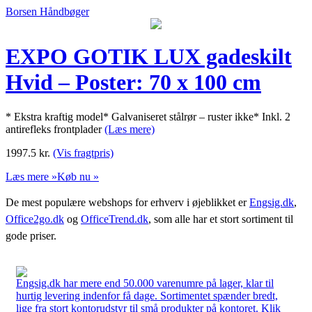
Borsen Håndbøger
EXPO GOTIK LUX gadeskilt
Hvid – Poster: 70 x 100 cm
* Ekstra kraftig model* Galvaniseret stålrør – ruster ikke* Inkl. 2
antirefleks frontplader
(Læs mere)
1997.5
kr.
(Vis fragtpris)
Læs mere »
Køb nu »
De mest populære webshops for erhverv i øjeblikket er
Engsig.dk
,
Office2go.dk
og
OfficeTrend.dk
, som alle har et stort sortiment til
gode priser.
Engsig.dk har mere end 50.000 varenumre på lager, klar til
hurtig levering indenfor få dage. Sortimentet spænder bredt,
lige fra stort kontorudstyr til små produkter på kontoret. Klik