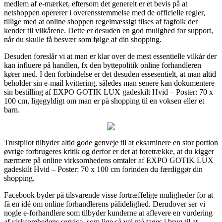
medlem af e-mærket, eftersom det generelt er et bevis på at
netshoppen opererer i overensstemmelse med de officielle regler,
tillige med at online shoppen regelmæssigt tilses af fagfolk der
kender til vilkårene. Dette er desuden en god mulighed for support,
når du skulle få besvær som følge af din shopping.
Desuden foreslår vi at man er klar over de mest essentielle vilkår der
kan influere på handlen, fx den byttepolitik online forhandleren
kører med. I den forbindelse er det desuden essesentielt, at man altid
beholder sin e-mail kvittering, således man senere kan dokumentere
sin bestilling af EXPO GOTIK LUX gadeskilt Hvid – Poster: 70 x
100 cm, ligegyldigt om man er på shopping til en voksen eller et
barn.
Trustpilot tilbyder altid gode genveje til at eksaminere en stor portion
øvrige forbrugeres kritik og derfor er det at foretrække, at du kigger
nærmere på online virksomhedens omtaler af EXPO GOTIK LUX
gadeskilt Hvid – Poster: 70 x 100 cm forinden du færdiggør din
shopping.
Facebook byder på tilsvarende visse fortræffelige muligheder for at
få en idé om online forhandlerens pålidelighed. Derudover ser vi
nogle e-forhandlere som tilbyder kunderne at aflevere en vurdering
af virksomhedens service, som lige så vel må tages i brug til at