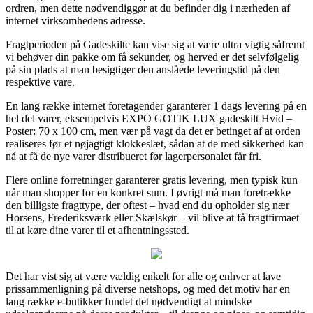
ordren, men dette nødvendiggør at du befinder dig i nærheden af
internet virksomhedens adresse.
Fragtperioden på Gadeskilte kan vise sig at være ultra vigtig såfremt
vi behøver din pakke om få sekunder, og herved er det selvfølgelig
på sin plads at man besigtiger den anslåede leveringstid på den
respektive vare.
En lang række internet foretagender garanterer 1 dags levering på en
hel del varer, eksempelvis EXPO GOTIK LUX gadeskilt Hvid –
Poster: 70 x 100 cm, men vær på vagt da det er betinget af at orden
realiseres før et nøjagtigt klokkeslæt, sådan at de med sikkerhed kan
nå at få de nye varer distribueret før lagerpersonalet får fri.
Flere online forretninger garanterer gratis levering, men typisk kun
når man shopper for en konkret sum. I øvrigt må man foretrække
den billigste fragttype, der oftest – hvad end du opholder sig nær
Horsens, Frederiksværk eller Skælskør – vil blive at få fragtfirmaet
til at køre dine varer til et afhentningssted.
Det har vist sig at være vældig enkelt for alle og enhver at lave
prissammenligning på diverse netshops, og med det motiv har en
lang række e-butikker fundet det nødvendigt at mindske