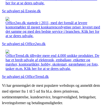
her for at se deres udvalg.
Se udvalget på Engsig.dk
Office2go.dk startede i 2011, med det formål at levere
kontormøbler til meget konkurrencedygtige priser, leveret med
det samme og med den bedste service i branchen. Klik her for
at se deres udvalg.
Se udvalget på Office2go.dk
OfficeTrend.dk tilbyder mere end 4.000 unikke produkter. De
har et bredt udvalg af elektronik, emballage, etiketter og
mærker, kontorartikler, hobby, skolestart, gæstebøger og foto,
tasker m.m. Klik her for at se deres udvalg.
Se udvalget på OfficeTrend.dk
Vi har gennemgået de mest populære webshops og anmeldt dem
med stjerner fra 1 til 5 ud fra bl.a. deres prisniveau,
sortimentstørrelse, kundeservice, brugervenlighed, betingelser,
leveringsformer og betalingsmuligheder.