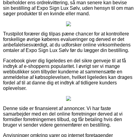
bibeholder ens ordrekvittering, så man senere kan bevise
sin bestilling af Expo Sign Lux Sølv, uden hensyn til om man
søger produkter til en kvinde eller mand.
Trustpilot forærer dig tilpas pæne chancer for at kontrollere
forskellige øvrige køberes evalueringer og derved er det
anbefalelsesværdigt, at du udforsker online virksomhedens
omtaler af Expo Sign Lux Sølv før du lægger din bestilling.
Facebook giver dig ligeledes en del sikre genveje til at få
indtryk af e-shoppens popularitet. I øvrigt ser vi mange
webbutikker som tilbyder kunderne at sammensætte en
anmeldelse af købsoplevelsen, hvilket ligeledes kan drages
fordel af til at danne dig et indtryk af tidligere kunders
oplevelser.
Denne side er finansieret af annoncer. Vi har faste
samarbejder med en del online forretninger derved at vi
formidler forretningernes tilbud, og får betaling hvis den
bruger vi sender videre gennemfører en bestilling.
Anvisninger omkring varer og internet foretagender