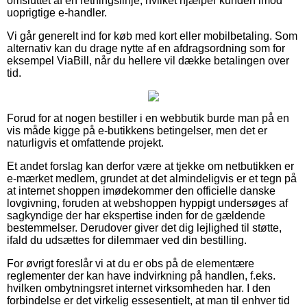
omsluttet af en retningslinje, hvilket hjælper kunden imod
uoprigtige e-handler.
Vi går generelt ind for køb med kort eller mobilbetaling. Som
alternativ kan du drage nytte af en afdragsordning som for
eksempel ViaBill, når du hellere vil dække betalingen over
tid.
Forud for at nogen bestiller i en webbutik burde man på en
vis måde kigge på e-butikkens betingelser, men det er
naturligvis et omfattende projekt.
Et andet forslag kan derfor være at tjekke om netbutikken er
e-mærket medlem, grundet at det almindeligvis er et tegn på
at internet shoppen imødekommer den officielle danske
lovgivning, foruden at webshoppen hyppigt undersøges af
sagkyndige der har ekspertise inden for de gældende
bestemmelser. Derudover giver det dig lejlighed til støtte,
ifald du udsættes for dilemmaer ved din bestilling.
For øvrigt foreslår vi at du er obs på de elementære
reglementer der kan have indvirkning på handlen, f.eks.
hvilken ombytningsret internet virksomheden har. I den
forbindelse er det virkelig essesentielt, at man til enhver tid