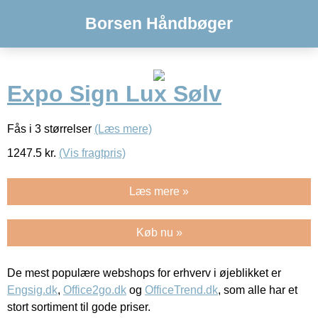
Borsen Håndbøger
Expo Sign Lux Sølv
Fås i 3 størrelser
(Læs mere)
1247.5
kr.
(Vis fragtpris)
Læs mere »
Køb nu »
De mest populære webshops for erhverv i øjeblikket er
Engsig.dk
,
Office2go.dk
og
OfficeTrend.dk
, som alle har et
stort sortiment til gode priser.