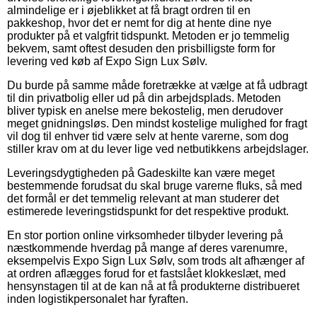
almindelige er i øjeblikket at få bragt ordren til en
pakkeshop, hvor det er nemt for dig at hente dine nye
produkter på et valgfrit tidspunkt. Metoden er jo temmelig
bekvem, samt oftest desuden den prisbilligste form for
levering ved køb af Expo Sign Lux Sølv.
Du burde på samme måde foretrække at vælge at få udbragt
til din privatbolig eller ud på din arbejdsplads. Metoden
bliver typisk en anelse mere bekostelig, men derudover
meget gnidningsløs. Den mindst kostelige mulighed for fragt
vil dog til enhver tid være selv at hente varerne, som dog
stiller krav om at du lever lige ved netbutikkens arbejdslager.
Leveringsdygtigheden på Gadeskilte kan være meget
bestemmende forudsat du skal bruge varerne fluks, så med
det formål er det temmelig relevant at man studerer det
estimerede leveringstidspunkt for det respektive produkt.
En stor portion online virksomheder tilbyder levering på
næstkommende hverdag på mange af deres varenumre,
eksempelvis Expo Sign Lux Sølv, som trods alt afhænger af
at ordren aflægges forud for et fastslået klokkeslæt, med
hensynstagen til at de kan nå at få produkterne distribueret
inden logistikpersonalet har fyraften.