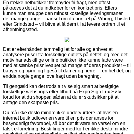
En række netbutikker frembyder fri fragt, men oftest
påkræves det at du indkøber for en konkret pris. Ellers
kunne man snuppe den mindst kostelige leveringsmanér,
der mange gange – uanset om du bor tæt på Viborg, Thisted
eller Grindsted – vil blive at få dem til at levere ordren til et
afhentningssted.
Det er efterhånden temmelig let for alle og enhver at
analysere priser fra forskellige outlets på nettet, og med det
motiv har adskillige online butikker ikke kunne lade være
med at sænke prisniveauet på mange af deres produkter – til
babyer og børn, og ligeså til damer og herrer – en hel del, og
endda nogle gange love fragt uden beregning.
Til gengæld kan det trods alt vise sig smart at besigtige
forskellige webshops efter tilbud på Expo Sign Lux Sølv
forud for at du shopper, sådan at du er skudsikker på at
antage den skarpeste pris.
Du må ikke desto mindre ikke undervurdere, at hvis en
internet butik udlover en vare til en pris der anses for
besynderligt favorabel, så bør det tit være en varsel om en
falsk e-forretning. Bestillinger med kort er ikke desto mindre