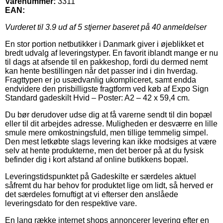
Varenummer:
3311
EAN:
Vurderet til
3.9
ud af 5 stjerner baseret på
40
anmeldelser
En stor portion netbutikker i Danmark giver i øjeblikket et
bredt udvalg af leveringstyper. En favorit iblandt mange er nu
til dags at afsende til en pakkeshop, fordi du dermed nemt
kan hente bestillingen når det passer ind i din hverdag.
Fragttypen er jo usædvanlig ukompliceret, samt endda
endvidere den prisbilligste fragtform ved køb af Expo Sign
Standard gadeskilt Hvid – Poster: A2 – 42 x 59,4 cm.
Du bør derudover udse dig at få varerne sendt til din bopæl
eller til dit arbejdes adresse. Muligheden er desværre en lille
smule mere omkostningsfuld, men tillige temmelig simpel.
Den mest letkøbte slags levering kan ikke modsiges at være
selv at hente produkterne, men det beroer på at du fysisk
befinder dig i kort afstand af online butikkens bopæl.
Leveringstidspunktet på Gadeskilte er særdeles aktuel
såfremt du har behov for produktet lige om lidt, så herved er
det særdeles fornuftigt at vi efterser den anslåede
leveringsdato for den respektive vare.
En lang række internet shops annoncerer levering efter en