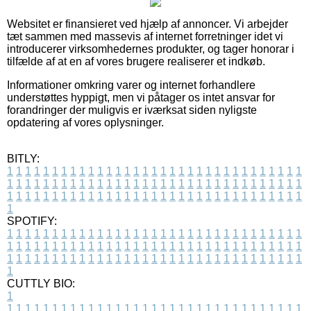
Websitet er finansieret ved hjælp af annoncer. Vi arbejder
tæt sammen med massevis af internet forretninger idet vi
introducerer virksomhedernes produkter, og tager honorar i
tilfælde af at en af vores brugere realiserer et indkøb.
Informationer omkring varer og internet forhandlere
understøttes hyppigt, men vi påtager os intet ansvar for
forandringer der muligvis er iværksat siden nyligste
opdatering af vores oplysninger.
BITLY:
1
1
1
1
1
1
1
1
1
1
1
1
1
1
1
1
1
1
1
1
1
1
1
1
1
1
1
1
1
1
1
1
1
1
1
1
1
1
1
1
1
1
1
1
1
1
1
1
1
1
1
1
1
1
1
1
1
1
1
1
1
1
1
1
1
1
1
1
1
1
1
1
1
1
1
1
1
1
1
1
1
1
1
1
1
1
1
1
1
1
1
1
1
1
1
1
1
1
1
1
SPOTIFY:
1
1
1
1
1
1
1
1
1
1
1
1
1
1
1
1
1
1
1
1
1
1
1
1
1
1
1
1
1
1
1
1
1
1
1
1
1
1
1
1
1
1
1
1
1
1
1
1
1
1
1
1
1
1
1
1
1
1
1
1
1
1
1
1
1
1
1
1
1
1
1
1
1
1
1
1
1
1
1
1
1
1
1
1
1
1
1
1
1
1
1
1
1
1
1
1
1
1
1
1
CUTTLY BIO:
1
1
1
1
1
1
1
1
1
1
1
1
1
1
1
1
1
1
1
1
1
1
1
1
1
1
1
1
1
1
1
1
1
1