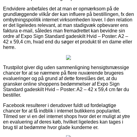
Endvidere anbefales det at man er opmærksom på de
grundlæggende vilkår der kan influere på bestillingen, fx den
ombytningspolitik internet virksomheden lover. I den relation
er det ligeledes relevant, at man stadigvæk opbevarer ens
faktura e-mail, således man fremadrettet kan bevidne sin
ordre af Expo Sign Standard gadeskilt Hvid – Poster: A2 –
42 x 59,4 cm, hvad end du søger et produkt til en dame eller
herre.
Trustpilot giver dig uden sammenligning hensigtsmæssige
chancer for at se nærmere på flere nuværende brugeres
evalueringer og på grund af dette foreslåes det, at du
gransker online shoppens bedømmelser af Expo Sign
Standard gadeskilt Hvid – Poster: A2 – 42 x 59,4 cm før du
bestiller.
Facebook resulterer i derudover fuldt ud fordelagtige
chancer for at få indblik i internet butikkens popularitet.
Tilmed ser vi en del internet shops hvor det er muligt at ytre
en evaluering af deres køb, hvilket ligeledes kan tages i
brug til at bedømme hvor glade kunderne er.