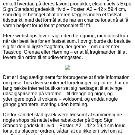
enkelt hverdag på deres favorit produkter, eksempelvis Expo
Sign Standard gadeskilt Hvid – Poster: A2 – 42 x 59,4 cm,
som dog er betinget af at ordren lægges inden et fastsat
tidspunkt, med det formål at de har en chance for at nå at få
varen betjent forud for at personalet får fri.
Flere webshops lover fragt uden beregning, men oftest kun
når der bestilles for en fastsat sum. I øvrigt burde du beslutte
sig for den billigste fragtform, der gerne – om du er nær
Taastrup, Grenaa eller Hørning – er at få fragtmanden til at
levere din ordre til et udleveringssted.
Det er i dag særligt nemt for forbrugerne at finde information
om priser hos diverse internet forretninger, og for det har en
lang række internet butikker set sig nødsaget til at tvinge
udsalgspriserne på varerne – til drenge og piger, og
yderligere også til voksne – voldsomt, og endda nogle
gange garantere levering uden betaling.
Derfor kan det stadigvæk være lønsomt at sammenligne
nogle shops på nettet efter rabatkoder på Expo Sign
Standard gadeskilt Hvid – Poster: A2 – 42 x 59,4 cm forud
for at du placerer ordren, sådan at du ikke er i tvivl om at