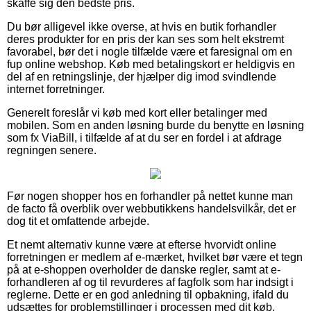
skaffe sig den bedste pris.
Du bør alligevel ikke overse, at hvis en butik forhandler
deres produkter for en pris der kan ses som helt ekstremt
favorabel, bør det i nogle tilfælde være et faresignal om en
fup online webshop. Køb med betalingskort er heldigvis en
del af en retningslinje, der hjælper dig imod svindlende
internet forretninger.
Generelt foreslår vi køb med kort eller betalinger med
mobilen. Som en anden løsning burde du benytte en løsning
som fx ViaBill, i tilfælde af at du ser en fordel i at afdrage
regningen senere.
Før nogen shopper hos en forhandler på nettet kunne man
de facto få overblik over webbutikkens handelsvilkår, det er
dog tit et omfattende arbejde.
Et nemt alternativ kunne være at efterse hvorvidt online
forretningen er medlem af e-mærket, hvilket bør være et tegn
på at e-shoppen overholder de danske regler, samt at e-
forhandleren af og til revurderes af fagfolk som har indsigt i
reglerne. Dette er en god anledning til opbakning, ifald du
udsættes for problemstillinger i processen med dit køb.