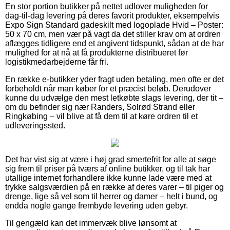
En stor portion butikker på nettet udlover muligheden for
dag-til-dag levering på deres favorit produkter, eksempelvis
Expo Sign Standard gadeskilt med logoplade Hvid – Poster:
50 x 70 cm, men vær på vagt da det stiller krav om at ordren
aflægges tidligere end et angivent tidspunkt, sådan at de har
mulighed for at nå at få produkterne distribueret før
logistikmedarbejderne får fri.
En række e-butikker yder fragt uden betaling, men ofte er det
forbeholdt når man køber for et præcist beløb. Derudover
kunne du udvælge den mest letkøbte slags levering, der tit –
om du befinder sig nær Randers, Solrød Strand eller
Ringkøbing – vil blive at få dem til at køre ordren til et
udleveringssted.
Det har vist sig at være i høj grad smertefrit for alle at søge
sig frem til priser på tværs af online butikker, og til tak har
utallige internet forhandlere ikke kunne lade være med at
trykke salgsværdien på en række af deres varer – til piger og
drenge, lige så vel som til herrer og damer – helt i bund, og
endda nogle gange frembyde levering uden gebyr.
Til gengæld kan det immervæk blive lønsomt at