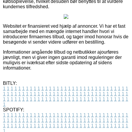
købsoplevelse, hvilket desuden bør benyttes til at vurdere
kundernes tilfredshed.
Websitet er finansieret ved hjælp af annoncer. Vi har et fast
samarbejde med en mængde internet handler hvori vi
introducerer firmaernes tilbud, og tager imod honorar hvis de
besøgende vi sender videre udfører en bestilling.
Informationer angående tilbud og netbutikker ajourføres
jævnligt, men vi giver ingen garanti imod reguleringer der
muligvis er iværksat efter sidste opdatering af sidens
informationer.
BITLY:
1
1
1
1
1
1
1
1
1
1
1
1
1
1
1
1
1
1
1
1
1
1
1
1
1
1
1
1
1
1
1
1
1
1
1
1
1
1
1
1
1
1
1
1
1
1
1
1
1
1
1
1
1
1
1
1
1
1
1
1
1
1
1
1
1
1
1
1
1
1
1
1
1
1
1
1
1
1
1
1
1
1
1
1
1
1
1
1
1
1
1
1
1
1
1
1
1
1
1
1
SPOTIFY:
1
1
1
1
1
1
1
1
1
1
1
1
1
1
1
1
1
1
1
1
1
1
1
1
1
1
1
1
1
1
1
1
1
1
1
1
1
1
1
1
1
1
1
1
1
1
1
1
1
1
1
1
1
1
1
1
1
1
1
1
1
1
1
1
1
1
1
1
1
1
1
1
1
1
1
1
1
1
1
1
1
1
1
1
1
1
1
1
1
1
1
1
1
1
1
1
1
1
1
1