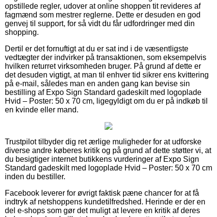
opstillede regler, udover at online shoppen tit revideres af
fagmænd som mestrer reglerne. Dette er desuden en god
genvej til support, for så vidt du får udfordringer med din
shopping.
Dertil er det fornuftigt at du er sat ind i de væsentligste
vedtægter der indvirker på transaktionen, som eksempelvis
hvilken returret virksomheden bruger. På grund af dette er
det desuden vigtigt, at man til enhver tid sikrer ens kvittering
på e-mail, således man en anden gang kan bevise sin
bestilling af Expo Sign Standard gadeskilt med logoplade
Hvid – Poster: 50 x 70 cm, ligegyldigt om du er på indkøb til
en kvinde eller mand.
Trustpilot tilbyder dig ret ærlige muligheder for at udforske
diverse andre køberes kritik og på grund af dette støtter vi, at
du besigtiger internet butikkens vurderinger af Expo Sign
Standard gadeskilt med logoplade Hvid – Poster: 50 x 70 cm
inden du bestiller.
Facebook leverer for øvrigt faktisk pæne chancer for at få
indtryk af netshoppens kundetilfredshed. Herinde er der en
del e-shops som gør det muligt at levere en kritik af deres