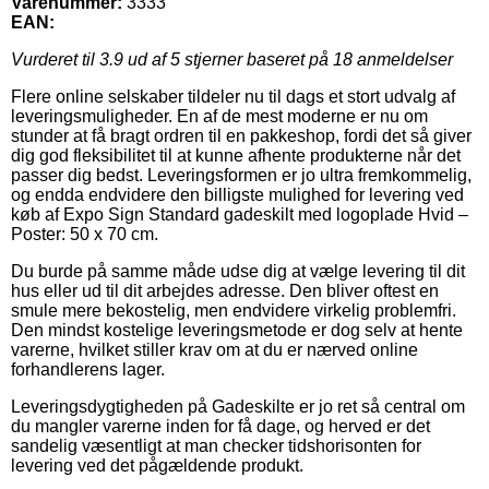
Varenummer:
3333
EAN:
Vurderet til
3.9
ud af 5 stjerner baseret på
18
anmeldelser
Flere online selskaber tildeler nu til dags et stort udvalg af
leveringsmuligheder. En af de mest moderne er nu om
stunder at få bragt ordren til en pakkeshop, fordi det så giver
dig god fleksibilitet til at kunne afhente produkterne når det
passer dig bedst. Leveringsformen er jo ultra fremkommelig,
og endda endvidere den billigste mulighed for levering ved
køb af Expo Sign Standard gadeskilt med logoplade Hvid –
Poster: 50 x 70 cm.
Du burde på samme måde udse dig at vælge levering til dit
hus eller ud til dit arbejdes adresse. Den bliver oftest en
smule mere bekostelig, men endvidere virkelig problemfri.
Den mindst kostelige leveringsmetode er dog selv at hente
varerne, hvilket stiller krav om at du er nærved online
forhandlerens lager.
Leveringsdygtigheden på Gadeskilte er jo ret så central om
du mangler varerne inden for få dage, og herved er det
sandelig væsentligt at man checker tidshorisonten for
levering ved det pågældende produkt.