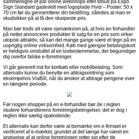
sammenligne et par online webshops efter tilbud på Expo
Sign Standard gadeskilt med logoplade Hvid – Poster: 50 x
70 cm før du gennemfører din bestilling, således at man er
skudsikker på at få den skarpeste pris.
Man bør trods alt være opmærksom på, at hvis en forhandler
på nettet annoncerer produkter til salg for en pris som virker
utopisk attraktiv, så kan det mange gange være et tegn på en
uoprigtig online virksomhed. Køb med gængse betalingskort
er heldigvis omsluttet af en lovbestemmelse, der begunstiger
dig overfor falske e-forretninger.
Vi går generelt ind for kortkøb eller mobilbetaling. Som
alternativ kunne du benytte en afdragsordning som
eksempelvis ViaBill, når du ønsker at afdrage pengene over
en længere periode.
Før nogen shopper på en e-forhandler bør de i reglen
studere forhandlerens forretningsbetingelser, det er dog i
reglen ikke særlig spændende.
Et alternativ kan derfor være at bemærke om e-firmaet er
verificeret af e-mærket, grundet at det længe har været en
angivelse af at online forretningen retter sig efter de