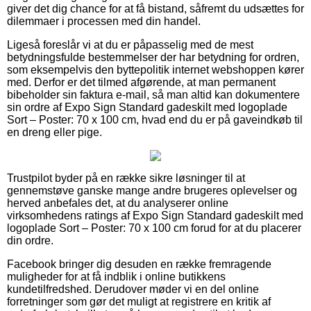
giver det dig chance for at få bistand, såfremt du udsættes for
dilemmaer i processen med din handel.
Ligeså foreslår vi at du er påpasselig med de mest
betydningsfulde bestemmelser der har betydning for ordren,
som eksempelvis den byttepolitik internet webshoppen kører
med. Derfor er det tilmed afgørende, at man permanent
bibeholder sin faktura e-mail, så man altid kan dokumentere
sin ordre af Expo Sign Standard gadeskilt med logoplade
Sort – Poster: 70 x 100 cm, hvad end du er på gaveindkøb til
en dreng eller pige.
Trustpilot byder på en række sikre løsninger til at
gennemstøve ganske mange andre brugeres oplevelser og
herved anbefales det, at du analyserer online
virksomhedens ratings af Expo Sign Standard gadeskilt med
logoplade Sort – Poster: 70 x 100 cm forud for at du placerer
din ordre.
Facebook bringer dig desuden en række fremragende
muligheder for at få indblik i online butikkens
kundetilfredshed. Derudover møder vi en del online
forretninger som gør det muligt at registrere en kritik af