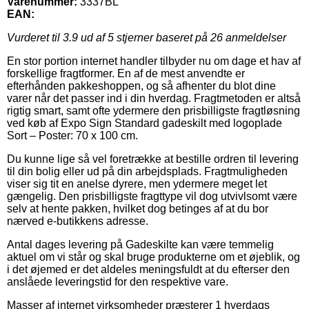
Varenummer:
3337BL
EAN:
Vurderet til
3.9
ud af 5 stjerner baseret på
26
anmeldelser
En stor portion internet handler tilbyder nu om dage et hav af
forskellige fragtformer. En af de mest anvendte er
efterhånden pakkeshoppen, og så afhenter du blot dine
varer når det passer ind i din hverdag. Fragtmetoden er altså
rigtig smart, samt ofte ydermere den prisbilligste fragtløsning
ved køb af Expo Sign Standard gadeskilt med logoplade
Sort – Poster: 70 x 100 cm.
Du kunne lige så vel foretrække at bestille ordren til levering
til din bolig eller ud på din arbejdsplads. Fragtmuligheden
viser sig tit en anelse dyrere, men ydermere meget let
gængelig. Den prisbilligste fragttype vil dog utvivlsomt være
selv at hente pakken, hvilket dog betinges af at du bor
nærved e-butikkens adresse.
Antal dages levering på Gadeskilte kan være temmelig
aktuel om vi står og skal bruge produkterne om et øjeblik, og
i det øjemed er det aldeles meningsfuldt at du efterser den
anslåede leveringstid for den respektive vare.
Masser af internet virksomheder præsterer 1 hverdags