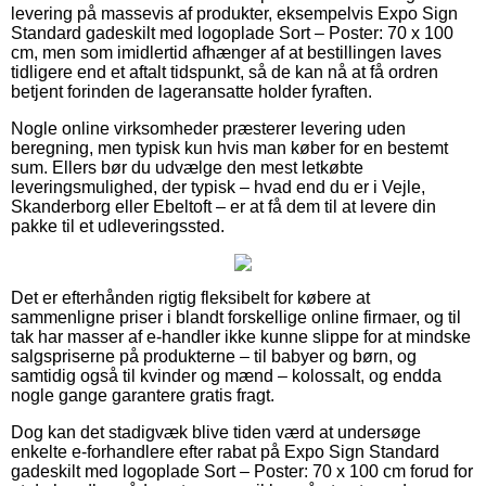
levering på massevis af produkter, eksempelvis Expo Sign
Standard gadeskilt med logoplade Sort – Poster: 70 x 100
cm, men som imidlertid afhænger af at bestillingen laves
tidligere end et aftalt tidspunkt, så de kan nå at få ordren
betjent forinden de lageransatte holder fyraften.
Nogle online virksomheder præsterer levering uden
beregning, men typisk kun hvis man køber for en bestemt
sum. Ellers bør du udvælge den mest letkøbte
leveringsmulighed, der typisk – hvad end du er i Vejle,
Skanderborg eller Ebeltoft – er at få dem til at levere din
pakke til et udleveringssted.
Det er efterhånden rigtig fleksibelt for købere at
sammenligne priser i blandt forskellige online firmaer, og til
tak har masser af e-handler ikke kunne slippe for at mindske
salgspriserne på produkterne – til babyer og børn, og
samtidig også til kvinder og mænd – kolossalt, og endda
nogle gange garantere gratis fragt.
Dog kan det stadigvæk blive tiden værd at undersøge
enkelte e-forhandlere efter rabat på Expo Sign Standard
gadeskilt med logoplade Sort – Poster: 70 x 100 cm forud for