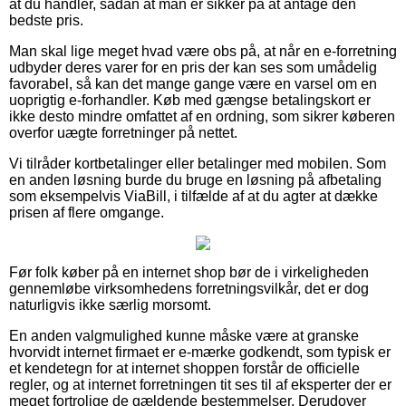
at du handler, sådan at man er sikker på at antage den
bedste pris.
Man skal lige meget hvad være obs på, at når en e-forretning
udbyder deres varer for en pris der kan ses som umådelig
favorabel, så kan det mange gange være en varsel om en
uoprigtig e-forhandler. Køb med gængse betalingskort er
ikke desto mindre omfattet af en ordning, som sikrer køberen
overfor uægte forretninger på nettet.
Vi tilråder kortbetalinger eller betalinger med mobilen. Som
en anden løsning burde du bruge en løsning på afbetaling
som eksempelvis ViaBill, i tilfælde af at du agter at dække
prisen af flere omgange.
Før folk køber på en internet shop bør de i virkeligheden
gennemløbe virksomhedens forretningsvilkår, det er dog
naturligvis ikke særlig morsomt.
En anden valgmulighed kunne måske være at granske
hvorvidt internet firmaet er e-mærke godkendt, som typisk er
et kendetegn for at internet shoppen forstår de officielle
regler, og at internet forretningen tit ses til af eksperter der er
meget fortrolige de gældende bestemmelser. Derudover