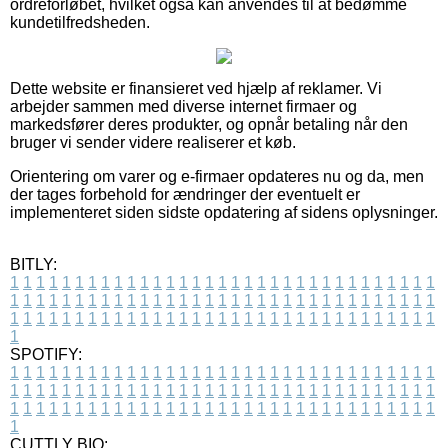
ordreforløbet, hvilket også kan anvendes til at bedømme
kundetilfredsheden.
Dette website er finansieret ved hjælp af reklamer. Vi
arbejder sammen med diverse internet firmaer og
markedsfører deres produkter, og opnår betaling når den
bruger vi sender videre realiserer et køb.
Orientering om varer og e-firmaer opdateres nu og da, men
der tages forbehold for ændringer der eventuelt er
implementeret siden sidste opdatering af sidens oplysninger.
BITLY:
1
1
1
1
1
1
1
1
1
1
1
1
1
1
1
1
1
1
1
1
1
1
1
1
1
1
1
1
1
1
1
1
1
1
1
1
1
1
1
1
1
1
1
1
1
1
1
1
1
1
1
1
1
1
1
1
1
1
1
1
1
1
1
1
1
1
1
1
1
1
1
1
1
1
1
1
1
1
1
1
1
1
1
1
1
1
1
1
1
1
1
1
1
1
1
1
1
1
1
1
SPOTIFY:
1
1
1
1
1
1
1
1
1
1
1
1
1
1
1
1
1
1
1
1
1
1
1
1
1
1
1
1
1
1
1
1
1
1
1
1
1
1
1
1
1
1
1
1
1
1
1
1
1
1
1
1
1
1
1
1
1
1
1
1
1
1
1
1
1
1
1
1
1
1
1
1
1
1
1
1
1
1
1
1
1
1
1
1
1
1
1
1
1
1
1
1
1
1
1
1
1
1
1
1
CUTTLY BIO: