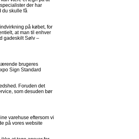
specialister der har
 du skulle få
indvirkning på købet, for
tielt, at man til enhver
d gadeskilt Sølv –
nværende brugeres
 Expo Sign Standard
lfredshed. Foruden det
service, som desuden bør
line varehuse eftersom vi
nde på vores website