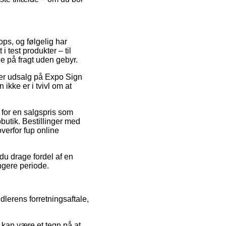
ops, og følgelig har
 test produkter – til
e på fragt uden gebyr.
fter udsalg på Expo Sign
ikke er i tvivl om at
 for en salgspris som
butik. Bestillinger med
verfor fup online
du drage fordel af en
ængere periode.
dlerens forretningsaftale,
 kan være et tegn på at