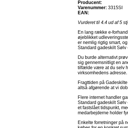
Producent:
Varenummer:
3315SI
EAN:
Vurderet til
4.4
ud af 5 st
En lang række e-forhandle
øjeblikket udleveringsste
er nemlig rigtig smart, o
Standard gadeskilt Sølv 
Du burde alternativt prøv
sig gennemsnitligt en ane
tilfælde være at du selv 
virksomhedens adresse.
Fragttiden på Gadeskilte 
altså afgørende at vi do
Flere internet handler g
Standard gadeskilt Sølv –
et fastslået tidspunkt, me
medarbejderne holder fyr
Enkelte forretninger på ne
købes for en konkret sum