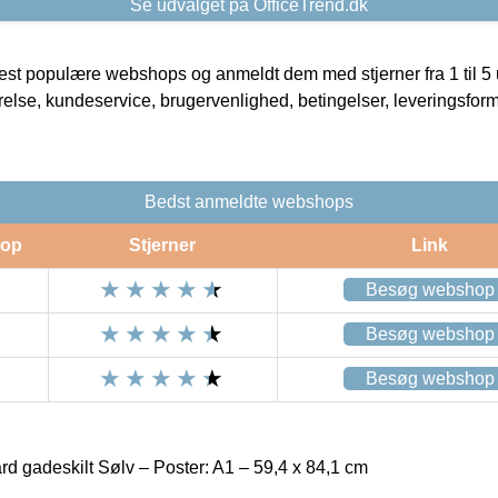
Se udvalget på OfficeTrend.dk
t populære webshops og anmeldt dem med stjerner fra 1 til 5 ud
rrelse, kundeservice, brugervenlighed, betingelser, leveringsfor
Bedst anmeldte webshops
op
Stjerner
Link
Besøg webshop
Besøg webshop
Besøg webshop
d gadeskilt Sølv – Poster: A1 – 59,4 x 84,1 cm