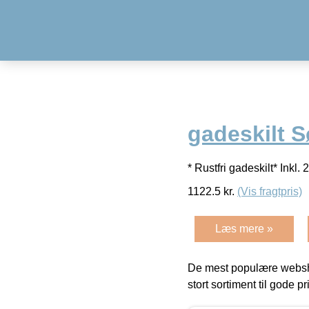
gadeskilt S
* Rustfri gadeskilt* Inkl
1122.5
kr.
(Vis fragtpris)
Læs mere »
De mest populære websho
stort sortiment til gode pr