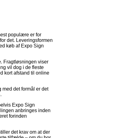
mest populære er for
 for det. Leveringsformen
 ved køb af Expo Sign
de. Fragtløsningen viser
g vil dog i de fleste
 kort afstand til online
g med det formål er det
.
pelvis Expo Sign
illingen anbringes inden
eret forinden
tiller det krav om at der
ste tilfælde – om du bor