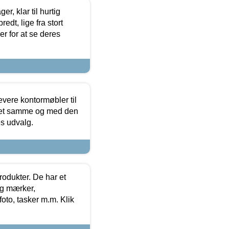
, klar til hurtig
edt, lige fra stort
er for at se deres
evere kontormøbler til
 det samme og med den
es udvalg.
rodukter. De har et
og mærker,
foto, tasker m.m. Klik