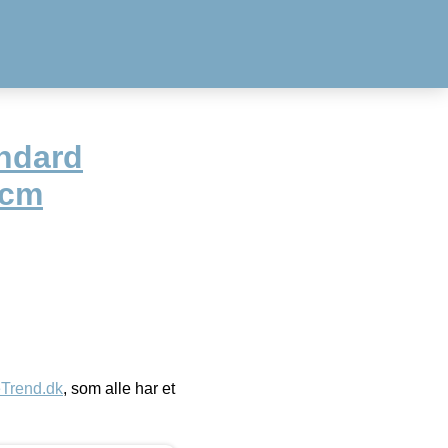
ndard
 cm
eTrend.dk
, som alle har et