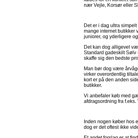
nær Vejle, Korsør eller Sk
Det er i dag ultra simpel
mange internet butikker v
juniorer, og yderligere 
Det kan dog alligevel vær
Standard gadeskilt Sølv –
skaffe sig den bedste pri
Man bør dog være årvågen
virker overordentlig tilt
kort er på den anden sid
butikker.
Vi anbefaler køb med gæn
afdragsordning fra f.eks.
Inden nogen køber hos en 
dog er det oftest ikke vid
Et andet forslag er at f