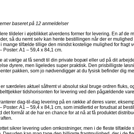
jerner baseret på
12
anmeldelser
re tildeler i øjeblikket alverdens former for levering. En af de 
der, så du nemt selv kan hente bestillingen når der er mulighed
g i mange tilfælde tillige den mindst kostelige mulighed for fragt
– Poster: A1 – 59,4 x 84,1 cm.
e at vælge at få sendt til din private bopæl eller ud på dit arbej
lse dyrere, men ligeledes super praktisk. Den prisbilligste løsnin
henter pakken, som jo nødvendiggør at du fysisk befinder dig med
er særdeles aktuel såfremt vi absolut skal bruge ordren fluks, o
bbelttjekker tidshorisonten for levering ved den pågældende vare
aranterer dag-til-dag levering på en række af deres varer, eksem
 Poster: A1 – 59,4 x 84,1 cm, som imidlertid er forudsat at best
d det formål at de har en chance for at nå at få produktet distribu
aften.
ttet sikrer levering uden omkostninger, men i de fleste tilfælde s
. Desuden kan man tage den billigste fragtmulighed, der i de fle