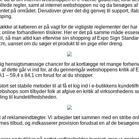
illede regler, samt at internet webshoppen nu og da besøges af 
et på området. Derudover giver det dig genvej til support, ifald
pping.
række at køberen er på vagt for de vigtigste reglementer der har 
 online forhandleren tilsikrer. Her er det på samme måde essesen
il, så man altid kan eftervise sin shopping af Expo Sign Standar
cm, uanset om du søger et produkt til en pige eller dreng.
igtig hensigtsmæssige chancer for at kortlægge ret mange forhe
af dette går vi ind for, at du gennemgår webshoppens kritik af
A1 – 59,4 x 84,1 cm forud for at du shopper.
stort set stabile metoder til at få et kig ind i e-butikkens kundeti
ebshops som tilbyder folk at afgive en kritik af virksomhedens 
illing til kundetilfredsheden.
t af reklameindtægter. Vi arbejder tæt sammen med en stribe on
rnes tilbud, og indkasserer provision forudsat en af de besøge