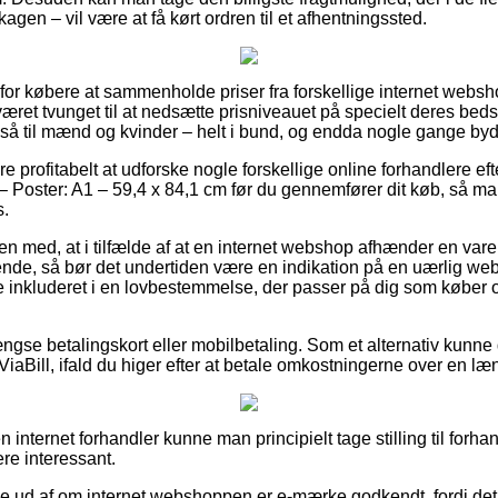
agen – vil være at få kørt ordren til et afhentningssted.
t for købere at sammenholde priser fra forskellige internet websh
æret tvunget til at nedsætte prisniveauet på specielt deres bedst i
også til mænd og kvinder – helt i bund, og endda nogle gange byd
e profitabelt at udforske nogle forskellige online forhandlere e
 Poster: A1 – 59,4 x 84,1 cm før du gennemfører dit køb, så man 
s.
 med, at i tilfælde af at en internet webshop afhænder en vare
alende, så bør det undertiden være en indikation på en uærlig web
e inkluderet i en lovbestemmelse, der passer på dig som køber o
gse betalingskort eller mobilbetaling. Som et alternativ kunne 
 ViaBill, ifald du higer efter at betale omkostningerne over en l
internet forhandler kunne man principielt tage stilling til forhan
ere interessant.
inde ud af om internet webshoppen er e-mærke godkendt, fordi det