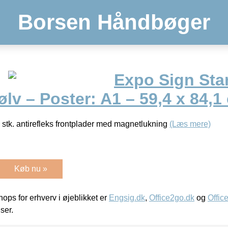
Borsen Håndbøger
Expo Sign Sta
ølv – Poster: A1 – 59,4 x 84,1
. 2 stk. antirefleks frontplader med magnetlukning
(Læs mere)
Køb nu »
ps for erhverv i øjeblikket er
Engsig.dk
,
Office2go.dk
og
Offic
iser.