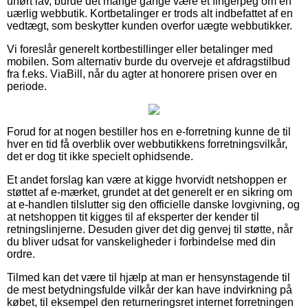
uhørt lav, burde det mange gange være et fingerpeg om en
uærlig webbutik. Kortbetalinger er trods alt indbefattet af en
vedtægt, som beskytter kunden overfor uægte webbutikker.
Vi foreslår generelt kortbestillinger eller betalinger med
mobilen. Som alternativ burde du overveje et afdragstilbud
fra f.eks. ViaBill, når du agter at honorere prisen over en
periode.
Forud for at nogen bestiller hos en e-forretning kunne de til
hver en tid få overblik over webbutikkens forretningsvilkår,
det er dog tit ikke specielt ophidsende.
Et andet forslag kan være at kigge hvorvidt netshoppen er
støttet af e-mærket, grundet at det generelt er en sikring om
at e-handlen tilslutter sig den officielle danske lovgivning, og
at netshoppen tit kigges til af eksperter der kender til
retningslinjerne. Desuden giver det dig genvej til støtte, når
du bliver udsat for vanskeligheder i forbindelse med din
ordre.
Tilmed kan det være til hjælp at man er hensynstagende til
de mest betydningsfulde vilkår der kan have indvirkning på
købet, til eksempel den returneringsret internet forretningen