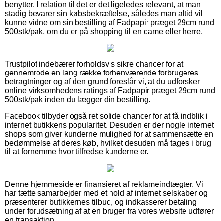
benytter. I relation til det er det ligeledes relevant, at man
stadig bevarer sin købsbekræftelse, således man altid vil
kunne vidne om sin bestilling af Fadpapir præget 29cm rund
500stk/pak, om du er på shopping til en dame eller herre.
Trustpilot indebærer forholdsvis sikre chancer for at
gennemrode en lang række forhenværende forbrugeres
betragtninger og af den grund foreslår vi, at du udforsker
online virksomhedens ratings af Fadpapir præget 29cm rund
500stk/pak inden du lægger din bestilling.
Facebook tilbyder også ret solide chancer for at få indblik i
internet butikkens popularitet. Desuden er der nogle internet
shops som giver kunderne mulighed for at sammensætte en
bedømmelse af deres køb, hvilket desuden må tages i brug
til at fornemme hvor tilfredse kunderne er.
Denne hjemmeside er finansieret af reklameindtægter. Vi
har tætte samarbejder med et hold af internet selskaber og
præsenterer butikkernes tilbud, og indkasserer betaling
under forudsætning af at en bruger fra vores website udfører
en transaktion.