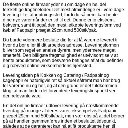
De fleste online firmaer yder nu om dage en hel del
forskellige fragtmetoder. Det mest almindelige er i vore dage
levering til et afhentningssted, fordi du så nemt kan hente
dine nye varer når der er tid til det. Denne er jo ekstremt
bekvem, samt tit også den mest letkøbte leveringsform ved
køb af Fadpapir præget 29cm rund 500stk/pak.
Du burde ydermere beslutte dig for at få varerne leveret til
hvor du bor eller til dit arbejdes adresse. Leveringsformen
bliver som regel en anelse dyrere, men ydermere meget
smertefri. Den billigste fragtmulighed er utvivlsomt selv at
hente produkterne, som desværre betinges af at du befinder
dig nærved online virksomhedens hjemsted.
Leveringstiden på Køkken og Catering / Fadpapir og
kagepapir er naturligvis ret så aktuel såfremt man har brug
for varerne nu og her, og af den grund er det fuldkommen
klogt at man finder det forventede leveringstidspunkt ved
den relevante vare.
En del online firmaer udlover levering på næstkommende
hverdag på mange af deres varer, eksempelvis Fadpapir
præget 29cm rund 500stk/pak, men vær obs på at det beroer
på at handlen gemmenføres inden et besluttet tidspunkt,
således at de garanteret kan nå at få produkterne hen til