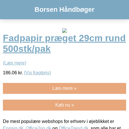
Borsen Håndbøger
Fadpapir præget 29cm rund
500stk/pak
(Læs mere)
186.06
kr.
(Vis fragtpris)
Læs mere »
Køb nu »
De mest populære webshops for erhverv i øjeblikket er
Engsig.dk
,
Office2go.dk
og
OfficeTrend.dk
, som alle har et