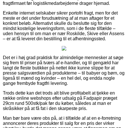
fragtfirmaet før logistikmedarbejderne drager hjemad.
Enkelte internet selskaber sikrer portofri fragt, men for det
meste er det under forudsætning af at man aftager for et
konkret beløb. Alternativt skulle du beslutte sig for den
mindst kostelige leveringsform, som i de fleste tilfælde –
uden hensyn til om man er nær Roskilde, Skive eller Assens
– er at få leveret din bestilling til et afhentningssted.
Det er i høj grad praktisk for almindelige mennesker at søge
sig frem til priser på tværs af e-handler, og til gengæld har
langt de fleste butikker på nettet ikke kunne slippe for at
presse salgsværdien på produkterne – til babyer og børn, og
ligeså til mænd og kvinder – en hel del, og endda nogle
gange frembyde fragtfri levering.
Trods dette kan det trods alt blive profitabelt at tjekke en
række online webshops efter udsalg på Fadpapir præget
29cm rund 500stk/pak før du køber, således at man er
skråsikker på at få fat i den skarpeste pris.
Man bør bare være obs på, at i tilfælde af at en e-forretning
annoncerer deres produkter til salg for en pris der virker