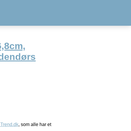
6,8cm,
 udendørs
eTrend.dk
, som alle har et