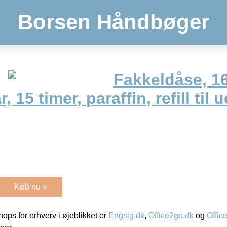
Borsen Håndbøger
Fakkeldåse, 1
, 15 timer, paraffin, refill til
Køb nu »
ps for erhverv i øjeblikket er
Engsig.dk
,
Office2go.dk
og
Offic