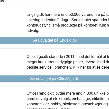
iser.
Engsig.dk har mere end 50.000 varenumre på lager
levering indenfor få dage. Sortimentet spænder br
kontorudstyr til små produkter på kontoret. Klik h
udvalg.
Se udvalget på Engsig.dk
Office2go.dk startede i 2011, med det formål at l
meget konkurrencedygtige priser, leveret med
bedste service i branchen. Klik her for at se der
Se udvalget på Office2go.dk
OfficeTrend.dk tilbyder mere end 4.000 unikke p
bredt udvalg af elektronik, emballage, etiketter 
kontorartikler, hobby, skolestart, gæstebøger og 