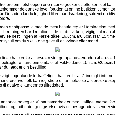
ontrollere om netshoppen er e-mærke godkendt, eftersom det kan 
terkommer de danske love, foruden at online butikken tit monito
. Desuden får du lejlighed til en håndsrækning, såfremt du bliv
ordre.
unden er påpasselig med de mest basale regler i forbindelse med
forretningen har. I relation til det er det virkelig vigtigt, at man a
ervise bestillingen af Fakkeldåse, 16,8cm, Ø6,5cm, klar, 15 timer, p
nsyn til om du skal købe gave til en kvinde eller mand.
sk fine chancer for at bese en stor gruppe nuværende køberes er
u betragter e-handlens omtaler af Fakkeldåse, 16,8cm, Ø6,5cm, kla
før du lægger din bestilling.
rigt nogenlunde fortræffelige chancer for at få indsigt i internet
rhandlere hvor folk kan registrere en anmeldelse af deres købsop
 til at afveje kundernes tilfredshed.
f annonceindtægter. Vi har samarbejder med utallige internet fore
ilbud, og indhenter godtgørelse hvis de besøgende vi sender vid