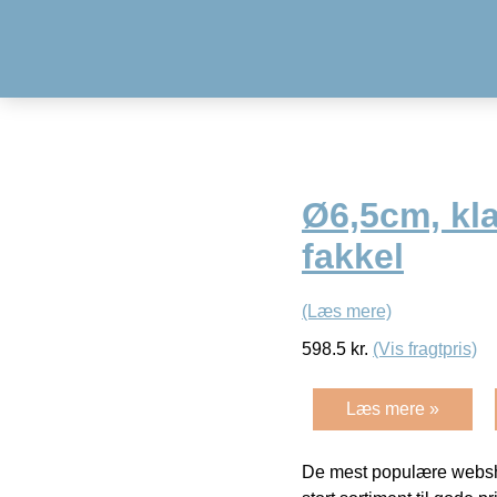
Ø6,5cm, klar
fakkel
(Læs mere)
598.5
kr.
(Vis fragtpris)
Læs mere »
De mest populære websho