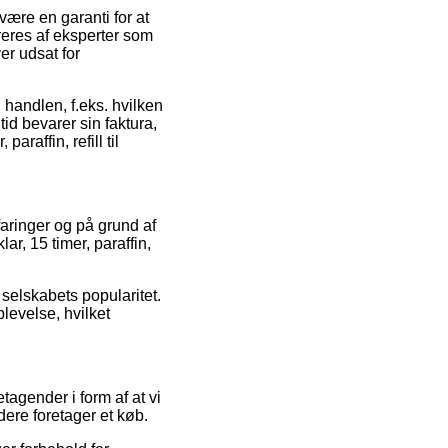
være en garanti for at
reres af eksperter som
er udsat for
 handlen, f.eks. hvilken
ltid bevarer sin faktura,
araffin, refill til
faringer og på grund af
r, 15 timer, paraffin,
 selskabets popularitet.
levelse, hvilket
tagender i form af at vi
ere foretager et køb.