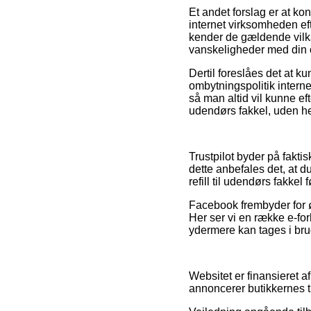
Et andet forslag er at k
internet virksomheden ef
kender de gældende vilkår
vanskeligheder med din 
Dertil foreslåes det at k
ombytningspolitik internet 
så man altid vil kunne eft
udendørs fakkel, uden he
Trustpilot byder på fakti
dette anbefales det, at d
refill til udendørs fakkel 
Facebook frembyder for øv
Her ser vi en række e-fo
ydermere kan tages i brug
Websitet er finansieret a
annoncerer butikkernes t