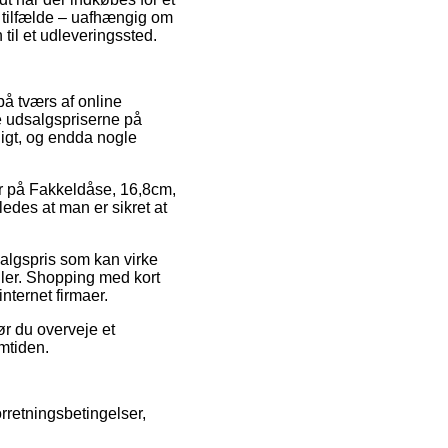
e tilfælde – uafhængig om
til et udleveringssted.
 på tværs af online
se udsalgspriserne på
eligt, og endda nogle
r på Fakkeldåse, 16,8cm,
åledes at man er sikret at
salgspris som kan virke
dler. Shopping med kort
nternet firmaer.
ør du overveje et
mtiden.
orretningsbetingelser,