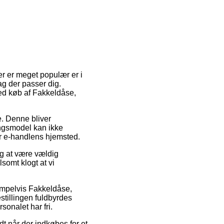
r er meget populær er i
ag der passer dig.
ved køb af Fakkeldåse,
de. Denne bliver
ringsmodel kan ikke
ær e-handlens hjemsted.
ig at være vældig
lsomt klogt at vi
sempelvis Fakkeldåse,
estillingen fuldbyrdes
sonalet har fri.
ldt når der indkøbes for et