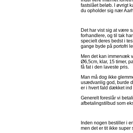
fastslået beløb. I øvrig
du opholder sig nær Aarhu
Det har vist sig at være s
forhandlere, og til tak h
specielt deres bedst i tes
gange byde på portofri le
Men det kan immervæk væ
Ø6,5cm, klar, 15 timer, pa
få fat i den laveste pris.
Man må dog ikke glemme, 
usædvanlig god, burde de
er i hvert fald dækket in
Generelt foreslår vi beta
afbetalingstilbud som ek
Inden nogen bestiller i e
men det er tit ikke supe