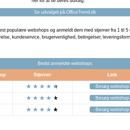
her for at se deres udvalg.
Se udvalget på OfficeTrend.dk
t populære webshops og anmeldt dem med stjerner fra 1 til 5 ud
rrelse, kundeservice, brugervenlighed, betingelser, leveringsfor
Bedst anmeldte webshops
op
Stjerner
Link
Besøg webshop
Besøg webshop
Besøg webshop