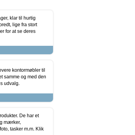
, klar til hurtig
edt, lige fra stort
er for at se deres
evere kontormøbler til
 det samme og med den
es udvalg.
rodukter. De har et
og mærker,
foto, tasker m.m. Klik