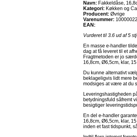
Navn:
Fakkeldåse, 16,8cm,
Kategori:
Køkken og Cate
Producent:
Øvrige
Varenummer:
1000002
EAN:
Vurderet til
3.6
ud af 5 st
En masse e-handler tilde
dag at få leveret til et 
Fragtmetoden er jo særde
16,8cm, Ø6,5cm, klar, 15 ti
Du kunne alternativt vælg
beklageligvis lidt mere b
modsiges at være at du s
Leveringshastigheden på 
betydningsfuld såfremt vi
besigtiger leveringstidsp
En del e-handler garante
16,8cm, Ø6,5cm, klar, 15 
inden et fast tidspunkt, s
Indtil flere internet forr