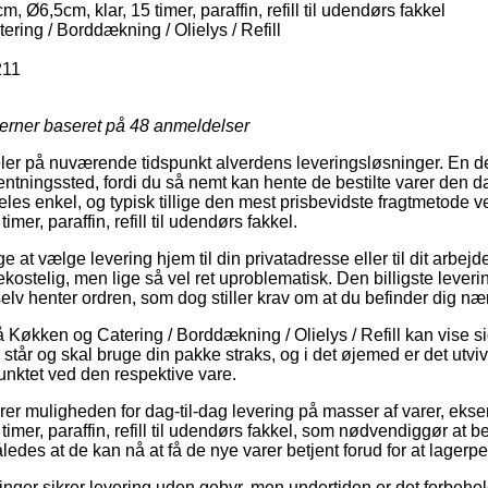
 Ø6,5cm, klar, 15 timer, paraffin, refill til udendørs fakkel
ring / Borddækning / Olielys / Refill
211
jerner baseret på
48
anmeldelser
ler på nuværende tidspunkt alverdens leveringsløsninger. En de
afhentningssted, fordi du så nemt kan hente de bestilte varer den d
les enkel, og typisk tillige den mest prisbevidste fragtmetode 
mer, paraffin, refill til udendørs fakkel.
e at vælge levering hjem til din privatadresse eller til dit arbej
ekostelig, men lige så vel ret uproblematisk. Den billigste leve
elv henter ordren, som dog stiller krav om at du befinder dig n
Køkken og Catering / Borddækning / Olielys / Refill kan vise s
 står og skal bruge din pakke straks, og i det øjemed er det utviv
unktet ved den respektive vare.
rer muligheden for dag-til-dag levering på masser af varer, ek
timer, paraffin, refill til udendørs fakkel, som nødvendiggør at b
åledes at de kan nå at få de nye varer betjent forud for at lagerper
etninger sikrer levering uden gebyr, men undertiden er det forbeho