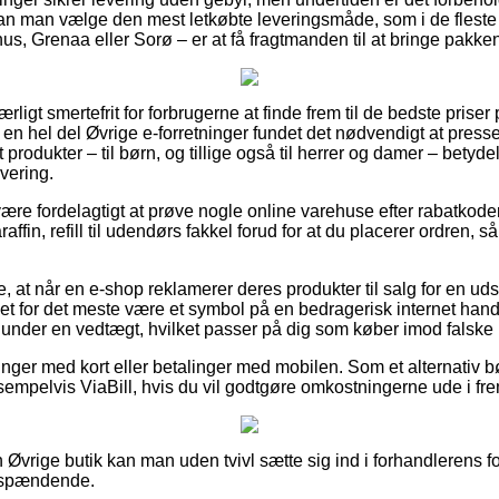
t kan man vælge den mest letkøbte leveringsmåde, som i de flest
s, Grenaa eller Sorø – er at få fragtmanden til at bringe pakken 
ærligt smertefrit for forbrugerne at finde frem til de bedste priser
ar en hel del Øvrige e-forretninger fundet det nødvendigt at pres
t produkter – til børn, og tillige også til herrer og damer – betyd
vering.
re fordelagtigt at prøve nogle online varehuse efter rabatkode
raffin, refill til udendørs fakkel forud for at du placerer ordren, s
at når en e-shop reklamerer deres produkter til salg for en ud
t for det meste være et symbol på en bedragerisk internet han
d under en vedtægt, hvilket passer på dig som køber imod falske i
linger med kort eller betalinger med mobilen. Som et alternativ b
sempelvis ViaBill, hvis du vil godtgøre omkostningerne ude i fre
n Øvrige butik kan man uden tvivl sætte sig ind i forhandlerens f
r spændende.