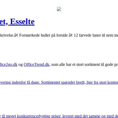
t, Esselte
krivelse.â¢ Forstærkede huller på forside â¢ 12 farvede faner til nem i
fice2go.dk
og
OfficeTrend.dk
, som alle har et stort sortiment til gode pr
ering indenfor få dage. Sortimentet spænder bredt, lige fra stort kontor
 til meget konkurrencedygtige priser, leveret med det samme og med den