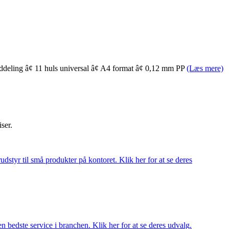
nddeling â¢ 11 huls universal â¢ A4 format â¢ 0,12 mm PP
(Læs mere)
iser.
udstyr til små produkter på kontoret. Klik her for at se deres
 bedste service i branchen. Klik her for at se deres udvalg.