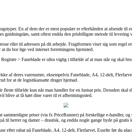
everingstyper. En af dem der er mest populær er efterhånden at afsende ti
les gnidningsløs, samt oftest endda den prisbilligste metode til levering 
resse eller til adressen på dit arbejde. Fragtformen viser sig som regel
at du bor lige ved internet forretningens hjemsted.
gistre > Faneblade er ultra vigtig i tilfælde af at man står og skal br
kke af deres varenumre, eksempelvis Faneblade, A4, 12-delt, Flerfarvet,
rud for at de logistikansatte drager hjemad.
e fleste tilfælde kun når man handler for en fastsat pris. Desuden skal 
blive at få kørt dine varer til et afhentningssted.
sammenligne priser (via fx PriceRunner) på forskellige e-handler, og så 
gså til herrer og damer – drastisk, og endda nogle gange byde på gratis l
e efter rabat på Faneblade, A4, 12-delt, Flerfarvet, Esselte før du placer