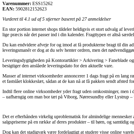
Varenummer:
ESS15262
EAN:
5902812152623
Vurderet til
4.1
ud af 5 stjerner baseret på
27
anmeldelser
En stor portion internet shops tildeler heldigvis et stort udvalg af l
lige præcis når det passer ind i din kalender. Fragttypen er altså særde
Du kan endvidere afveje for og imod at få produkterne bragt til din ad
leveringsmanér er dog at du selv henter ordren, men det nødvendiggør 
Leveringsdygtigheden på Kontorartikler > Arkivering > Faneblade og Re
besigtiger den anslåede leveringsdato for den aktuelle vare.
Masser af internet virksomheder annoncerer 1 dags fragt på en lang ræ
et fastslået klokkeslæt, sådan at de kan nå at få pakken sendt afsted fo
Indtil flere online virksomheder yder fragt uden omkostninger, men i d
– uafhængig om man bor tæt på Viborg, Nørresundby eller Lystrup – vil 
Det er efterhånden virkelig uproblematisk for almindelige mennesker at 
salgspriserne på en række af deres produkter – til børn, og samtidig o
Dog kan det stadigvæk være fordelagtigt at studere visse online varehus