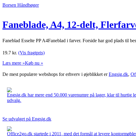
Borsen Håndbøger
Faneblade, A4, 12-delt, Flerfarve
Faneblad Esselte PP A4Faneblad i farver. Forside har god plads til bes
19.7
kr.
(Vis fragtpris)
Læs mere »
Køb nu »
De mest populære webshops for erhverv i øjeblikket er
Engsig.dk
,
Of
Engsig.dk har mere end 50.000 varenumre på lager, klar til hurtig lev
udvalg.
Se udvalget på Engsig.dk
Office2go.dk startede i 2011, med det formål at levere kontormøbler