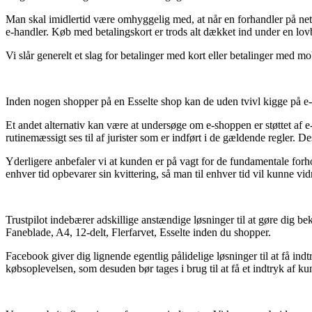
Man skal imidlertid være omhyggelig med, at når en forhandler på nett
e-handler. Køb med betalingskort er trods alt dækket ind under en lov
Vi slår generelt et slag for betalinger med kort eller betalinger med mo
Inden nogen shopper på en Esselte shop kan de uden tvivl kigge på e
Et andet alternativ kan være at undersøge om e-shoppen er støttet af 
rutinemæssigt ses til af jurister som er indført i de gældende regler. 
Yderligere anbefaler vi at kunden er på vagt for de fundamentale forhol
enhver tid opbevarer sin kvittering, så man til enhver tid vil kunne vi
Trustpilot indebærer adskillige anstændige løsninger til at gøre dig b
Faneblade, A4, 12-delt, Flerfarvet, Esselte inden du shopper.
Facebook giver dig lignende egentlig pålidelige løsninger til at få indt
købsoplevelsen, som desuden bør tages i brug til at få et indtryk af ku