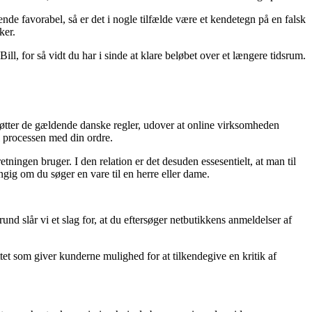
de favorabel, så er det i nogle tilfælde være et kendetegn på en falsk
ker.
ill, for så vidt du har i sinde at klare beløbet over et længere tidsrum.
støtter de gældende danske regler, udover at online virksomheden
 i processen med din ordre.
ningen bruger. I den relation er det desuden essesentielt, at man til
ngig om du søger en vare til en herre eller dame.
nd slår vi et slag for, at du eftersøger netbutikkens anmeldelser af
ettet som giver kunderne mulighed for at tilkendegive en kritik af