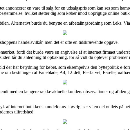
et annoncerer en vare til salg for en udsalgspris som kan ses som hamren
bestemmelse, hvilket støtter dig som køber imod uoprigtige online butik
bilen. Alternativt burde du benytte en afbetalingsordning som f.eks. ViaB
-shoppens handelsvilkår, men det er ofte en tidskrævende opgave.
e-mærket, fordi det burde være en angivelse af at internet firmaet under
Desuden får du anledning til opbakning, for så vidt du oplever problemer
d der har betydning for købet, som eksempelvis den byttepolitik e-forret
dne om bestillingen af Faneblade, A4, 12-delt, Flerfarvet, Esselte, uafhæ
ekendt med en længere række aktuelle kunders observationer og af den gru
ryk af internet butikkens kundefokus. I øvrigt ser vi en del outlets på n
ndernes tilfredshed.