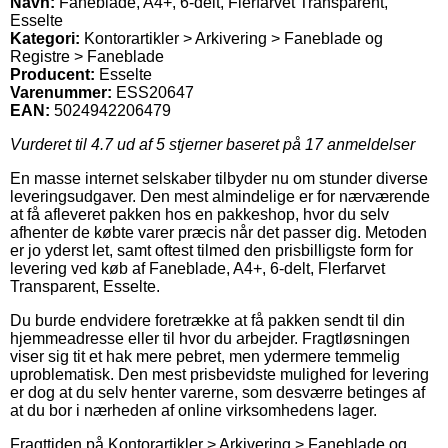
Navn:
Faneblade, A4+, 6-delt, Flerfarvet Transparent,
Esselte
Kategori:
Kontorartikler > Arkivering > Faneblade og
Registre > Faneblade
Producent:
Esselte
Varenummer:
ESS20647
EAN:
5024942206479
Vurderet til
4.7
ud af 5 stjerner baseret på
17
anmeldelser
En masse internet selskaber tilbyder nu om stunder diverse
leveringsudgaver. Den mest almindelige er for nærværende
at få afleveret pakken hos en pakkeshop, hvor du selv
afhenter de købte varer præcis når det passer dig. Metoden
er jo yderst let, samt oftest tilmed den prisbilligste form for
levering ved køb af Faneblade, A4+, 6-delt, Flerfarvet
Transparent, Esselte.
Du burde endvidere foretrække at få pakken sendt til din
hjemmeadresse eller til hvor du arbejder. Fragtløsningen
viser sig tit et hak mere pebret, men ydermere temmelig
uproblematisk. Den mest prisbevidste mulighed for levering
er dog at du selv henter varerne, som desværre betinges af
at du bor i nærheden af online virksomhedens lager.
Fragttiden på Kontorartikler > Arkivering > Faneblade og