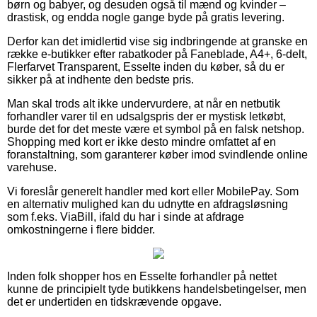
børn og babyer, og desuden også til mænd og kvinder –
drastisk, og endda nogle gange byde på gratis levering.
Derfor kan det imidlertid vise sig indbringende at granske en
række e-butikker efter rabatkoder på Faneblade, A4+, 6-delt,
Flerfarvet Transparent, Esselte inden du køber, så du er
sikker på at indhente den bedste pris.
Man skal trods alt ikke undervurdere, at når en netbutik
forhandler varer til en udsalgspris der er mystisk letkøbt,
burde det for det meste være et symbol på en falsk netshop.
Shopping med kort er ikke desto mindre omfattet af en
foranstaltning, som garanterer køber imod svindlende online
varehuse.
Vi foreslår generelt handler med kort eller MobilePay. Som
en alternativ mulighed kan du udnytte en afdragsløsning
som f.eks. ViaBill, ifald du har i sinde at afdrage
omkostningerne i flere bidder.
Inden folk shopper hos en Esselte forhandler på nettet
kunne de principielt tyde butikkens handelsbetingelser, men
det er undertiden en tidskrævende opgave.