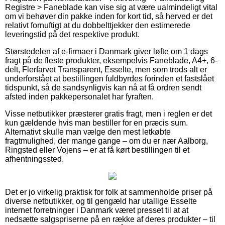
Registre > Faneblade kan vise sig at være ualmindeligt vital
om vi behøver din pakke inden for kort tid, så herved er det
relativt fornuftigt at du dobbelttjekker den estimerede
leveringstid på det respektive produkt.
Størstedelen af e-firmaer i Danmark giver løfte om 1 dags
fragt på de fleste produkter, eksempelvis Faneblade, A4+, 6-
delt, Flerfarvet Transparent, Esselte, men som trods alt er
underforstået at bestillingen fuldbyrdes forinden et fastslået
tidspunkt, så de sandsynligvis kan nå at få ordren sendt
afsted inden pakkepersonalet har fyraften.
Visse netbutikker præsterer gratis fragt, men i reglen er det
kun gældende hvis man bestiller for en præcis sum.
Alternativt skulle man vælge den mest letkøbte
fragtmulighed, der mange gange – om du er nær Aalborg,
Ringsted eller Vojens – er at få kørt bestillingen til et
afhentningssted.
Det er jo virkelig praktisk for folk at sammenholde priser på
diverse netbutikker, og til gengæld har utallige Esselte
internet forretninger i Danmark været presset til at at
nedsætte salgspriserne på en række af deres produkter – til