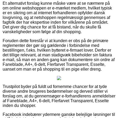
Et alternativt forslag kunne måske være at se nærmere på
om online webshoppen er e-mærket medlem, hvilket typisk
er en sikring om at internet forhandleren opfylder dansk
lovgivning, og at netshoppen regelmæssigt gennemses af
fagfolk der har ekspertise inden for vilkårene på området.
Det giver dig chance for at få bistand, når du skulle få
vanskeligheder som følge af din shopping.
Foruden dette foreslår vi at kunden er obs på de primære
reglementer der gør sig gældende i forbindelse med
bestillingen, f.eks. hvilken bytteret e-firmaet lover. Derfor er
det tillige relevant, at man stadigvæk bibeholder sin faktura
e-mail, så man en anden gang kan dokumentere sin ordre af
Faneblade, A4+, 6-delt, Flerfarvet Transparent, Esselte,
uanset om man er på shopping til en pige eller dreng.
Trustpilot byder på fuldt ud fornemme chancer for at tyde
diverse andre brugeres bedømmelser og derved stiller vi
forslag om, at du gennemsøger e-forhandlerens anmeldelser
af Faneblade, A4+, 6-delt, Flerfarvet Transparent, Esselte
inden du shopper.
Facebook indebærer ydermere ganske belejlige løsninger til