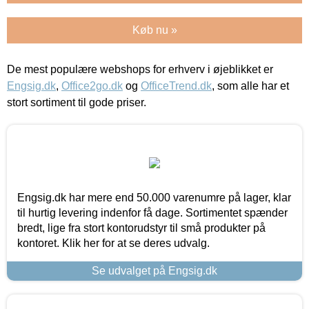
Køb nu »
De mest populære webshops for erhverv i øjeblikket er
Engsig.dk
,
Office2go.dk
og
OfficeTrend.dk
, som alle har et
stort sortiment til gode priser.
Engsig.dk har mere end 50.000 varenumre på lager, klar
til hurtig levering indenfor få dage. Sortimentet spænder
bredt, lige fra stort kontorudstyr til små produkter på
kontoret. Klik her for at se deres udvalg.
Se udvalget på Engsig.dk