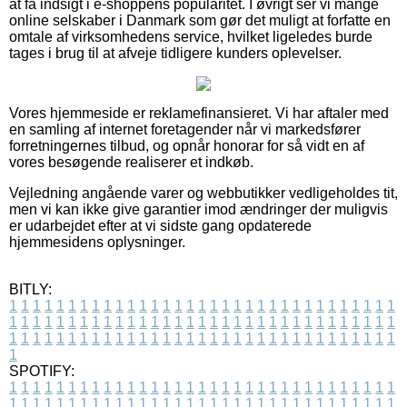
at få indsigt i e-shoppens popularitet. I øvrigt ser vi mange
online selskaber i Danmark som gør det muligt at forfatte en
omtale af virksomhedens service, hvilket ligeledes burde
tages i brug til at afveje tidligere kunders oplevelser.
Vores hjemmeside er reklamefinansieret. Vi har aftaler med
en samling af internet foretagender når vi markedsfører
forretningernes tilbud, og opnår honorar for så vidt en af
vores besøgende realiserer et indkøb.
Vejledning angående varer og webbutikker vedligeholdes tit,
men vi kan ikke give garantier imod ændringer der muligvis
er udarbejdet efter at vi sidste gang opdaterede
hjemmesidens oplysninger.
BITLY:
1
1
1
1
1
1
1
1
1
1
1
1
1
1
1
1
1
1
1
1
1
1
1
1
1
1
1
1
1
1
1
1
1
1
1
1
1
1
1
1
1
1
1
1
1
1
1
1
1
1
1
1
1
1
1
1
1
1
1
1
1
1
1
1
1
1
1
1
1
1
1
1
1
1
1
1
1
1
1
1
1
1
1
1
1
1
1
1
1
1
1
1
1
1
1
1
1
1
1
1
SPOTIFY:
1
1
1
1
1
1
1
1
1
1
1
1
1
1
1
1
1
1
1
1
1
1
1
1
1
1
1
1
1
1
1
1
1
1
1
1
1
1
1
1
1
1
1
1
1
1
1
1
1
1
1
1
1
1
1
1
1
1
1
1
1
1
1
1
1
1