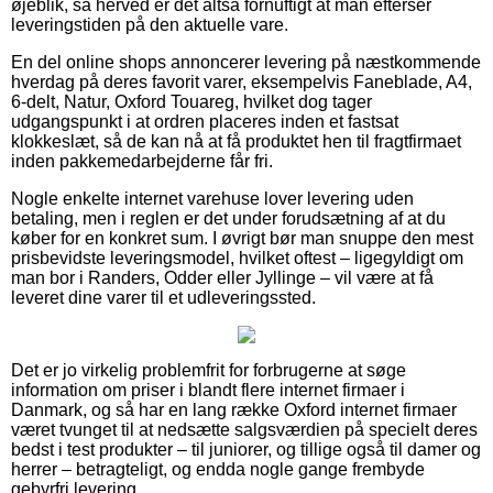
øjeblik, så herved er det altså fornuftigt at man efterser
leveringstiden på den aktuelle vare.
En del online shops annoncerer levering på næstkommende
hverdag på deres favorit varer, eksempelvis Faneblade, A4,
6-delt, Natur, Oxford Touareg, hvilket dog tager
udgangspunkt i at ordren placeres inden et fastsat
klokkeslæt, så de kan nå at få produktet hen til fragtfirmaet
inden pakkemedarbejderne får fri.
Nogle enkelte internet varehuse lover levering uden
betaling, men i reglen er det under forudsætning af at du
køber for en konkret sum. I øvrigt bør man snuppe den mest
prisbevidste leveringsmodel, hvilket oftest – ligegyldigt om
man bor i Randers, Odder eller Jyllinge – vil være at få
leveret dine varer til et udleveringssted.
Det er jo virkelig problemfrit for forbrugerne at søge
information om priser i blandt flere internet firmaer i
Danmark, og så har en lang række Oxford internet firmaer
været tvunget til at nedsætte salgsværdien på specielt deres
bedst i test produkter – til juniorer, og tillige også til damer og
herrer – betragteligt, og endda nogle gange frembyde
gebyrfri levering.