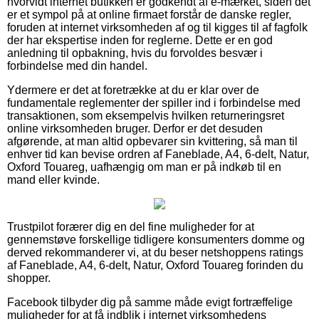
hvorvidt internet butikken er godkendt af e-mærket, siden det
er et sympol på at online firmaet forstår de danske regler,
foruden at internet virksomheden af og til kigges til af fagfolk
der har ekspertise inden for reglerne. Dette er en god
anledning til opbakning, hvis du forvoldes besvær i
forbindelse med din handel.
Ydermere er det at foretrække at du er klar over de
fundamentale reglementer der spiller ind i forbindelse med
transaktionen, som eksempelvis hvilken returneringsret
online virksomheden bruger. Derfor er det desuden
afgørende, at man altid opbevarer sin kvittering, så man til
enhver tid kan bevise ordren af Faneblade, A4, 6-delt, Natur,
Oxford Touareg, uafhængig om man er på indkøb til en
mand eller kvinde.
Trustpilot forærer dig en del fine muligheder for at
gennemstøve forskellige tidligere konsumenters domme og
derved rekommanderer vi, at du beser netshoppens ratings
af Faneblade, A4, 6-delt, Natur, Oxford Touareg forinden du
shopper.
Facebook tilbyder dig på samme måde evigt fortræffelige
muligheder for at få indblik i internet virksomhedens