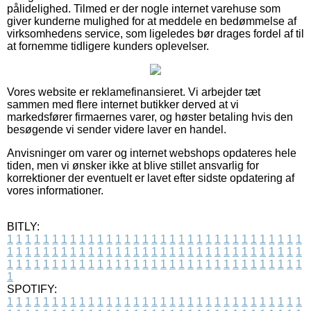
pålidelighed. Tilmed er der nogle internet varehuse som
giver kunderne mulighed for at meddele en bedømmelse af
virksomhedens service, som ligeledes bør drages fordel af til
at fornemme tidligere kunders oplevelser.
Vores website er reklamefinansieret. Vi arbejder tæt
sammen med flere internet butikker derved at vi
markedsfører firmaernes varer, og høster betaling hvis den
besøgende vi sender videre laver en handel.
Anvisninger om varer og internet webshops opdateres hele
tiden, men vi ønsker ikke at blive stillet ansvarlig for
korrektioner der eventuelt er lavet efter sidste opdatering af
vores informationer.
BITLY:
1
1
1
1
1
1
1
1
1
1
1
1
1
1
1
1
1
1
1
1
1
1
1
1
1
1
1
1
1
1
1
1
1
1
1
1
1
1
1
1
1
1
1
1
1
1
1
1
1
1
1
1
1
1
1
1
1
1
1
1
1
1
1
1
1
1
1
1
1
1
1
1
1
1
1
1
1
1
1
1
1
1
1
1
1
1
1
1
1
1
1
1
1
1
1
1
1
1
1
1
SPOTIFY:
1
1
1
1
1
1
1
1
1
1
1
1
1
1
1
1
1
1
1
1
1
1
1
1
1
1
1
1
1
1
1
1
1