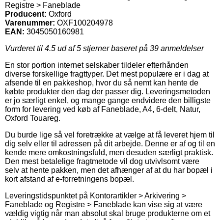
Registre > Faneblade
Producent:
Oxford
Varenummer:
OXF100204978
EAN:
3045050160981
Vurderet til
4.5
ud af 5 stjerner baseret på
39
anmeldelser
En stor portion internet selskaber tildeler efterhånden
diverse forskellige fragttyper. Det mest populære er i dag at
afsende til en pakkeshop, hvor du så nemt kan hente de
købte produkter den dag der passer dig. Leveringsmetoden
er jo særligt enkel, og mange gange endvidere den billigste
form for levering ved køb af Faneblade, A4, 6-delt, Natur,
Oxford Touareg.
Du burde lige så vel foretrække at vælge at få leveret hjem til
dig selv eller til adressen på dit arbejde. Denne er af og til en
kende mere omkostningsfuld, men desuden særligt praktisk.
Den mest betalelige fragtmetode vil dog utvivlsomt være
selv at hente pakken, men det afhænger af at du har bopæl i
kort afstand af e-forretningens bopæl.
Leveringstidspunktet på Kontorartikler > Arkivering >
Faneblade og Registre > Faneblade kan vise sig at være
vældig vigtig når man absolut skal bruge produkterne om et