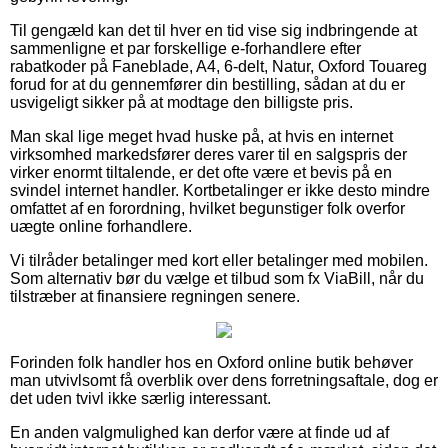
Til gengæld kan det til hver en tid vise sig indbringende at
sammenligne et par forskellige e-forhandlere efter
rabatkoder på Faneblade, A4, 6-delt, Natur, Oxford Touareg
forud for at du gennemfører din bestilling, sådan at du er
usvigeligt sikker på at modtage den billigste pris.
Man skal lige meget hvad huske på, at hvis en internet
virksomhed markedsfører deres varer til en salgspris der
virker enormt tiltalende, er det ofte være et bevis på en
svindel internet handler. Kortbetalinger er ikke desto mindre
omfattet af en forordning, hvilket begunstiger folk overfor
uægte online forhandlere.
Vi tilråder betalinger med kort eller betalinger med mobilen.
Som alternativ bør du vælge et tilbud som fx ViaBill, når du
tilstræber at finansiere regningen senere.
Forinden folk handler hos en Oxford online butik behøver
man utvivlsomt få overblik over dens forretningsaftale, dog er
det uden tvivl ikke særlig interessant.
En anden valgmulighed kan derfor være at finde ud af