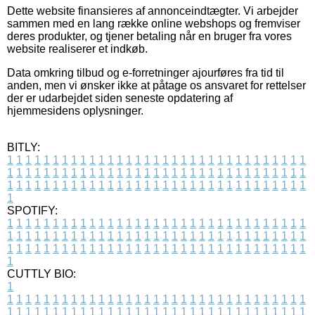
Dette website finansieres af annonceindtægter. Vi arbejder
sammen med en lang række online webshops og fremviser
deres produkter, og tjener betaling når en bruger fra vores
website realiserer et indkøb.
Data omkring tilbud og e-forretninger ajourføres fra tid til
anden, men vi ønsker ikke at påtage os ansvaret for rettelser
der er udarbejdet siden seneste opdatering af
hjemmesidens oplysninger.
BITLY:
1
1
1
1
1
1
1
1
1
1
1
1
1
1
1
1
1
1
1
1
1
1
1
1
1
1
1
1
1
1
1
1
1
1
1
1
1
1
1
1
1
1
1
1
1
1
1
1
1
1
1
1
1
1
1
1
1
1
1
1
1
1
1
1
1
1
1
1
1
1
1
1
1
1
1
1
1
1
1
1
1
1
1
1
1
1
1
1
1
1
1
1
1
1
1
1
1
1
1
1
SPOTIFY:
1
1
1
1
1
1
1
1
1
1
1
1
1
1
1
1
1
1
1
1
1
1
1
1
1
1
1
1
1
1
1
1
1
1
1
1
1
1
1
1
1
1
1
1
1
1
1
1
1
1
1
1
1
1
1
1
1
1
1
1
1
1
1
1
1
1
1
1
1
1
1
1
1
1
1
1
1
1
1
1
1
1
1
1
1
1
1
1
1
1
1
1
1
1
1
1
1
1
1
1
CUTTLY BIO:
1
1
1
1
1
1
1
1
1
1
1
1
1
1
1
1
1
1
1
1
1
1
1
1
1
1
1
1
1
1
1
1
1
1
1
1
1
1
1
1
1
1
1
1
1
1
1
1
1
1
1
1
1
1
1
1
1
1
1
1
1
1
1
1
1
1
1