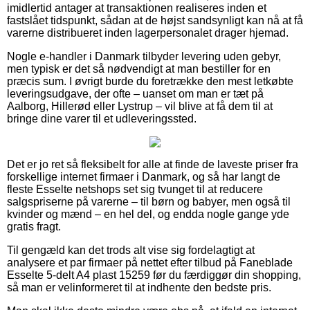
imidlertid antager at transaktionen realiseres inden et
fastslået tidspunkt, sådan at de højst sandsynligt kan nå at få
varerne distribueret inden lagerpersonalet drager hjemad.
Nogle e-handler i Danmark tilbyder levering uden gebyr,
men typisk er det så nødvendigt at man bestiller for en
præcis sum. I øvrigt burde du foretrække den mest letkøbte
leveringsudgave, der ofte – uanset om man er tæt på
Aalborg, Hillerød eller Lystrup – vil blive at få dem til at
bringe dine varer til et udleveringssted.
Det er jo ret så fleksibelt for alle at finde de laveste priser fra
forskellige internet firmaer i Danmark, og så har langt de
fleste Esselte netshops set sig tvunget til at reducere
salgspriserne på varerne – til børn og babyer, men også til
kvinder og mænd – en hel del, og endda nogle gange yde
gratis fragt.
Til gengæld kan det trods alt vise sig fordelagtigt at
analysere et par firmaer på nettet efter tilbud på Faneblade
Esselte 5-delt A4 plast 15259 før du færdiggør din shopping,
så man er velinformeret til at indhente den bedste pris.