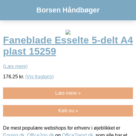
Borsen Håndbøger
Faneblade Esselte 5-delt A4
plast 15259
(Læs mere)
176.25
kr.
(Vis fragtpris)
Læs mere »
Køb nu »
De mest populære webshops for erhverv i øjeblikket er
Engsig.dk
,
Office2go.dk
og
OfficeTrend.dk
, som alle har et