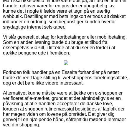
Man skal ikke desto mindre være obs på, at ifald en internet
handler udlover varer for en pris der er ubegribelig lav,
kunne det i nogle tilfælde være et tegn på en uærlig
webbutik. Bestillinger med betalingskort er trods alt dækket
ind under en ordning, som begunstiger kunden overfor
snydagtige internet selskaber.
Vi slår generelt et slag for kortbetalinger eller mobilbetaling.
Som en anden løsning burde du bruge et tilbud fra
eksempelvis ViaBill, i tilfælde af at du ser en fordel i at
dække pengene ude i fremtiden.
Forinden folk handler på en Esselte forhandler på nettet
burde de reelt tage stilling til webshoppens forretningsaftale,
dog er det bare ikke videre interessant.
Alternativet kunne måske være at tjekke om e-shoppen er
verificeret af e-mærket, grundet at det almindeligvis er en
påvisning af at e-handlen accepterer de danske love,
foruden at shoppen rutinemæssigt besigtiges af fagfolk der
har megen viden om lovene på området. Det giver dig
genvej til en hjælpende hånd, såfremt du møder dilemmaer
ved din shopping.