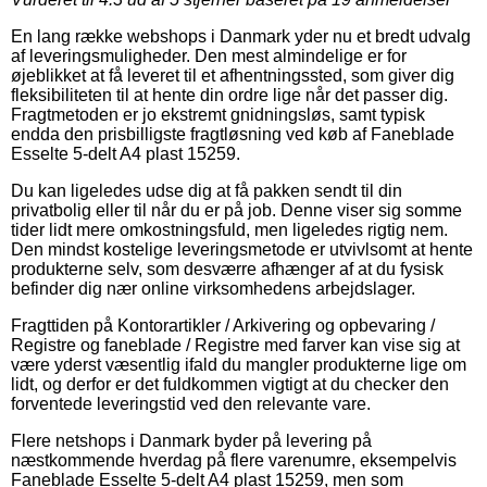
En lang række webshops i Danmark yder nu et bredt udvalg
af leveringsmuligheder. Den mest almindelige er for
øjeblikket at få leveret til et afhentningssted, som giver dig
fleksibiliteten til at hente din ordre lige når det passer dig.
Fragtmetoden er jo ekstremt gnidningsløs, samt typisk
endda den prisbilligste fragtløsning ved køb af Faneblade
Esselte 5-delt A4 plast 15259.
Du kan ligeledes udse dig at få pakken sendt til din
privatbolig eller til når du er på job. Denne viser sig somme
tider lidt mere omkostningsfuld, men ligeledes rigtig nem.
Den mindst kostelige leveringsmetode er utvivlsomt at hente
produkterne selv, som desværre afhænger af at du fysisk
befinder dig nær online virksomhedens arbejdslager.
Fragttiden på Kontorartikler / Arkivering og opbevaring /
Registre og faneblade / Registre med farver kan vise sig at
være yderst væsentlig ifald du mangler produkterne lige om
lidt, og derfor er det fuldkommen vigtigt at du checker den
forventede leveringstid ved den relevante vare.
Flere netshops i Danmark byder på levering på
næstkommende hverdag på flere varenumre, eksempelvis
Faneblade Esselte 5-delt A4 plast 15259, men som