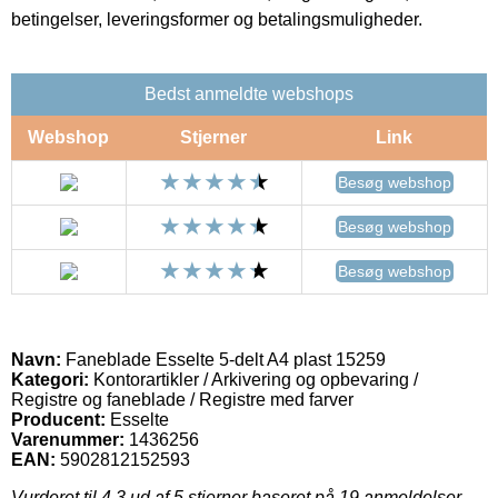
betingelser, leveringsformer og betalingsmuligheder.
Bedst anmeldte webshops
Webshop
Stjerner
Link
Besøg webshop
Besøg webshop
Besøg webshop
Navn:
Faneblade Esselte 5-delt A4 plast 15259
Kategori:
Kontorartikler / Arkivering og opbevaring /
Registre og faneblade / Registre med farver
Producent:
Esselte
Varenummer:
1436256
EAN:
5902812152593
Vurderet til
4.3
ud af 5 stjerner baseret på
19
anmeldelser