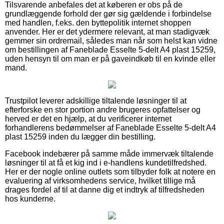
Tilsvarende anbefales det at køberen er obs på de
grundlæggende forhold der gør sig gældende i forbindelse
med handlen, f.eks. den byttepolitik internet shoppen
anvender. Her er det ydermere relevant, at man stadigvæk
gemmer sin ordremail, således man når som helst kan vidne
om bestillingen af Faneblade Esselte 5-delt A4 plast 15259,
uden hensyn til om man er på gaveindkøb til en kvinde eller
mand.
Trustpilot leverer adskillige tiltalende løsninger til at
efterforske en stor portion andre brugeres opfattelser og
herved er det en hjælp, at du verificerer internet
forhandlerens bedømmelser af Faneblade Esselte 5-delt A4
plast 15259 inden du lægger din bestilling.
Facebook indebærer på samme måde immervæk tiltalende
løsninger til at få et kig ind i e-handlens kundetilfredshed.
Her er der nogle online outlets som tilbyder folk at notere en
evaluering af virksomhedens service, hvilket tillige må
drages fordel af til at danne dig et indtryk af tilfredsheden
hos kunderne.