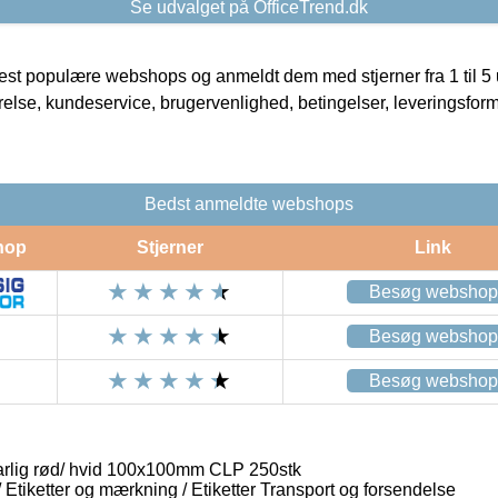
Se udvalget på OfficeTrend.dk
t populære webshops og anmeldt dem med stjerner fra 1 til 5 ud
rrelse, kundeservice, brugervenlighed, betingelser, leveringsfor
Bedst anmeldte webshops
hop
Stjerner
Link
Besøg webshop
Besøg webshop
Besøg webshop
arlig rød/ hvid 100x100mm CLP 250stk
/ Etiketter og mærkning / Etiketter Transport og forsendelse