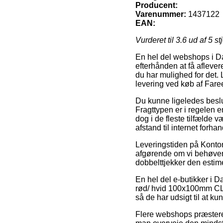
Producent:
Varenummer:
1437122
EAN:
Vurderet til
3.6
ud af 5 st
En hel del webshops i Da
efterhånden at få aflever
du har mulighed for det. 
levering ved køb af Fare
Du kunne ligeledes beslutt
Fragttypen er i regelen en
dog i de fleste tilfælde v
afstand til internet forh
Leveringstiden på Kontora
afgørende om vi behøver 
dobbelttjekker den esti
En hel del e-butikker i D
rød/ hvid 100x100mm CLP 
så de har udsigt til at 
Flere webshops præsterer