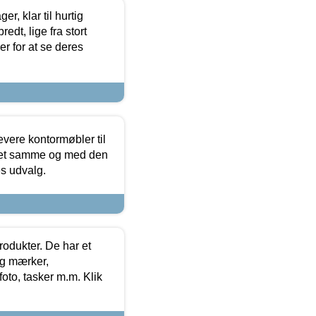
, klar til hurtig
edt, lige fra stort
er for at se deres
evere kontormøbler til
 det samme og med den
es udvalg.
rodukter. De har et
og mærker,
foto, tasker m.m. Klik