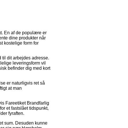
t. En af de populære er
hente dine produkter når
t kostelige form for
 til dit arbejdes adresse.
lelige leveringsform vil
ysisk befinder dig med kort
se er naturligvis ret så
tigt at man
is Fareetiket Brandfarlig
 et fastslået tidspunkt,
er fyraften.
kret sum. Desuden kunne