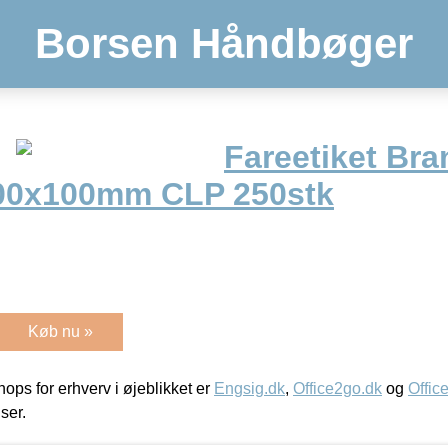
Borsen Håndbøger
Fareetiket Bra
100x100mm CLP 250stk
Køb nu »
ps for erhverv i øjeblikket er
Engsig.dk
,
Office2go.dk
og
Offic
iser.