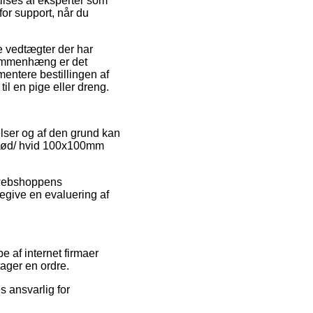
tilses af eksperter som
r support, når du
 vedtægter der har
sammenhæng er det
mentere bestillingen af
l en pige eller dreng.
elser og af den grund kan
g rød/ hvid 100x100mm
t webshoppens
degive en evaluering af
e af internet firmaer
tager en ordre.
s ansvarlig for