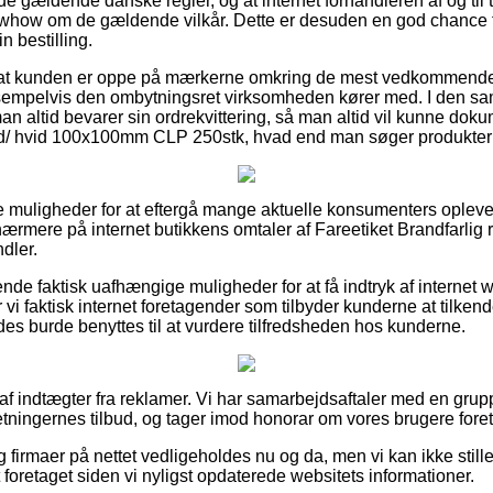
 de gældende danske regler, og at internet forhandleren af og til 
how om de gældende vilkår. Dette er desuden en god chance fo
 bestilling.
t at kunden er oppe på mærkerne omkring de mest vedkommende
ksempelvis den ombytningsret virksomheden kører med. I den 
 man altid bevarer sin ordrekvittering, så man altid vil kunne doku
ød/ hvid 100x100mm CLP 250stk, hvad end man søger produkter ti
gode muligheder for at eftergå mange aktuelle konsumenters oplev
 nærmere på internet butikkens omtaler af Fareetiket Brandfarli
dler.
rende faktisk uafhængige muligheder for at få indtryk af interne
i faktisk internet foretagender som tilbyder kunderne at tilken
des burde benyttes til at vurdere tilfredsheden hos kunderne.
 af indtægter fra reklamer. Vi har samarbejdsaftaler med en grupp
retningernes tilbud, og tager imod honorar om vores brugere fore
firmaer på nettet vedligeholdes nu og da, men vi kan ikke stille
t foretaget siden vi nyligst opdaterede websitets informationer.