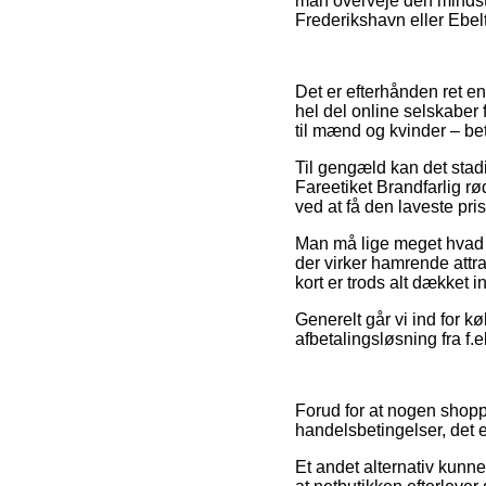
man overveje den mindst
Frederikshavn eller Ebelto
Det er efterhånden ret enk
hel del online selskaber 
til mænd og kvinder – be
Til gengæld kan det sta
Fareetiket Brandfarlig r
ved at få den laveste pris
Man må lige meget hvad v
der virker hamrende attra
kort er trods alt dækket 
Generelt går vi ind for 
afbetalingsløsning fra f.
Forud for at nogen shopp
handelsbetingelser, det e
Et andet alternativ kunne