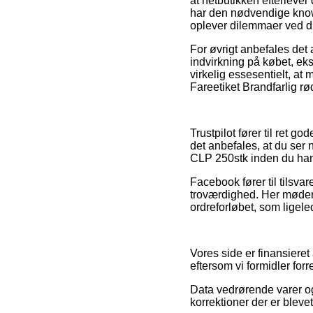
at netbutikken efterlever
har den nødvendige know
oplever dilemmaer ved din
For øvrigt anbefales de
indvirkning på købet, e
virkelig essesentielt, at
Fareetiket Brandfarlig r
Trustpilot fører til ret 
det anbefales, at du ser
CLP 250stk inden du han
Facebook fører til tilsva
troværdighed. Her møder v
ordreforløbet, som ligele
Vores side er finansieret
eftersom vi formidler for
Data vedrørende varer og 
korrektioner der er bleve