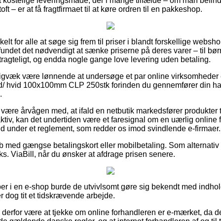
 kostelige leveringsmåde, der i mange tilfælde – om man befin
ft – er at få fragtfirmaet til at køre ordren til en pakkeshop.
elt for alle at søge sig frem til priser i blandt forskellige websh
fundet det nødvendigt at sænke priserne på deres varer – til bø
tragteligt, og endda nogle gange love levering uden betaling.
digvæk være lønnende at undersøge et par online virksomheder e
ød/ hvid 100x100mm CLP 250stk forinden du gennemfører din han
.
ære årvågen med, at ifald en netbutik markedsfører produkter ti
ktiv, kan det undertiden være et faresignal om en uærlig online
ind under et reglement, som redder os imod svindlende e-firmaer.
køb med gængse betalingskort eller mobilbetaling. Som alternati
eks. ViaBill, når du ønsker at afdrage prisen senere.
er i en e-shop burde de utvivlsomt gøre sig bekendt med indhol
r dog tit et tidskrævende arbejde.
 derfor være at tjekke om online forhandleren er e-mærket, da d