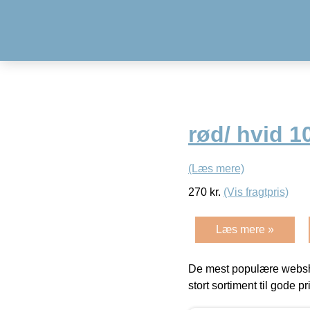
rød/ hvid 
(Læs mere)
270
kr.
(Vis fragtpris)
Læs mere »
De mest populære websho
stort sortiment til gode pr