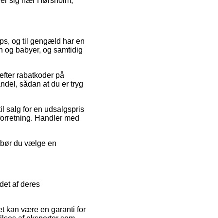
der sig nær Hørsholm,
ops, og til gengæld har en
rn og babyer, og samtidig
fter rabatkoder på
del, sådan at du er tryg
l salg for en udsalgspris
 forretning. Handler med
v bør du vælge en
det af deres
et kan være en garanti for