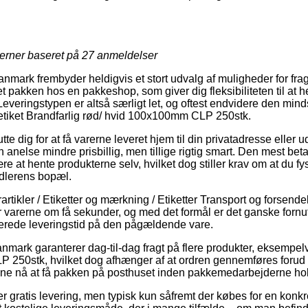
jerner baseret på
27
anmeldelser
nmark frembyder heldigvis et stort udvalg af muligheder for frag
et pakken hos en pakkeshop, som giver dig fleksibiliteten til at 
Leveringstypen er altså særligt let, og oftest endvidere den minds
etiket Brandfarlig rød/ hvid 100x100mm CLP 250stk.
e dig for at få varerne leveret hjem til din privatadresse eller ud
 anelse mindre prisbillig, men tillige rigtig smart. Den mest beta
ære at hente produkterne selv, hvilket dog stiller krav om at du f
andlerens bopæl.
rtikler / Etiketter og mærkning / Etiketter Transport og forsendel
varerne om få sekunder, og med det formål er det ganske fornuf
merede leveringstid på den pågældende vare.
anmark garanterer dag-til-dag fragt på flere produkter, eksempelv
250stk, hvilket dog afhænger af at ordren gennemføres forud for
kunne nå at få pakken på posthuset inden pakkemedarbejderne hold
 gratis levering, men typisk kun såfremt der købes for en kon