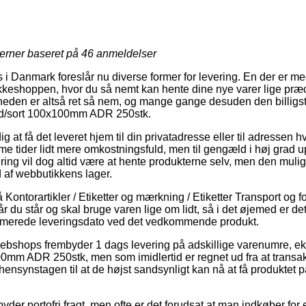
jerner baseret på
46
anmeldelser
 i Danmark foreslår nu diverse former for levering. En der er m
eshoppen, hvor du så nemt kan hente dine nye varer lige præci
heden er altså ret så nem, og mange gange desuden den billigs
rød/sort 100x100mm ADR 250stk.
 at få det leveret hjem til din privatadresse eller til adressen h
 tider lidt mere omkostningsfuld, men til gengæld i høj grad 
ering vil dog altid være at hente produkterne selv, men den mulig
nd af webbutikkens lager.
ontorartikler / Etiketter og mærkning / Etiketter Transport og f
når du står og skal bruge varen lige om lidt, så i det øjemed er d
timerede leveringsdato ved det vedkommende produkt.
webshops frembyder 1 dags levering på adskillige varenumre, e
0mm ADR 250stk, men som imidlertid er regnet ud fra at transak
 hensynstagen til at de højst sandsynligt kan nå at få produktet 
er portofri fragt, men ofte er det forudsat at man indkøber for 