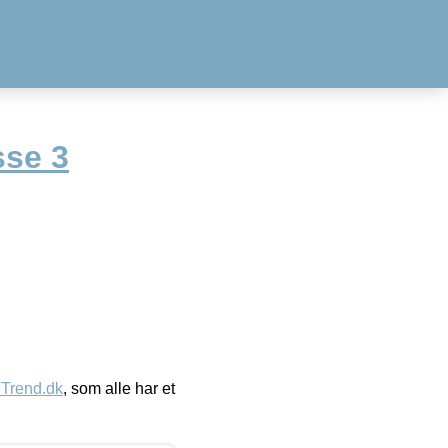
sse 3
eTrend.dk
, som alle har et