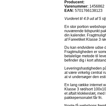
Producent:
Varenummer:
1456862
EAN:
5701766138123
Vurderet til
4.9
ud af 5 st
En stor portion webshops
nuværende tidspunkt pakk
din kalender. Fragtmulig
af Fareetiket Klasse 3 
Du kan endvidere udse dig
Fragtmuligheden er somme
betalelige metode til lev
befinder dig i kort afsta
Leveringshastigheden på K
at være virkelig central 
at vi undersøger den es
En lang række internet 
Klasse 3 rød/sort 100x10
et aftalt klokkeslæt, med
pakkepersonalet får fri.
Nogle få webshops frembyd