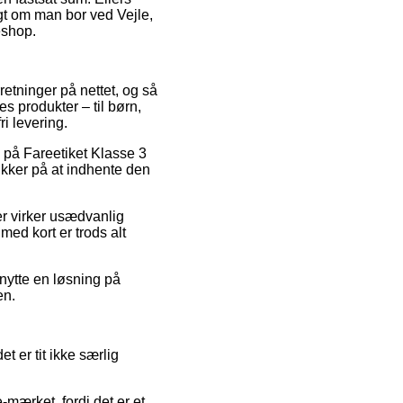
igt om man bor ved Vejle,
eshop.
rretninger på nettet, og så
es produkter – til børn,
i levering.
ud på Fareetiket Klasse 3
kker på at indhente den
der virker usædvanlig
ed kort er trods alt
nytte en løsning på
en.
 er tit ikke særlig
-mærket, fordi det er et