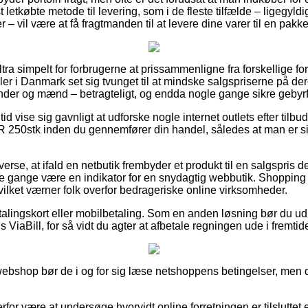
letkøbte metode til levering, som i de fleste tilfælde – ligegyld
r – vil være at få fragtmanden til at levere dine varer til en pakk
ltra simpelt for forbrugerne at prissammenligne fra forskellige fo
dler i Danmark set sig tvunget til at mindske salgspriserne på der
inder og mænd – betragteligt, og endda nogle gange sikre gebyrfr
 tid vise sig gavnligt at udforske nogle internet outlets efter tilb
250stk inden du gennemfører din handel, således at man er si
verse, at ifald en netbutik frembyder et produkt til en salgspris 
ge gange være en indikator for en snydagtig webbutik. Shopping m
hvilket værner folk overfor bedrageriske online virksomheder.
alingskort eller mobilbetaling. Som en anden løsning bør du ud
 ViaBill, for så vidt du agter at afbetale regningen ude i fremtid
bshop bør de i og for sig læse netshoppens betingelser, men det
rfor være at undersøge hvorvidt online forretningen er tilsluttet e