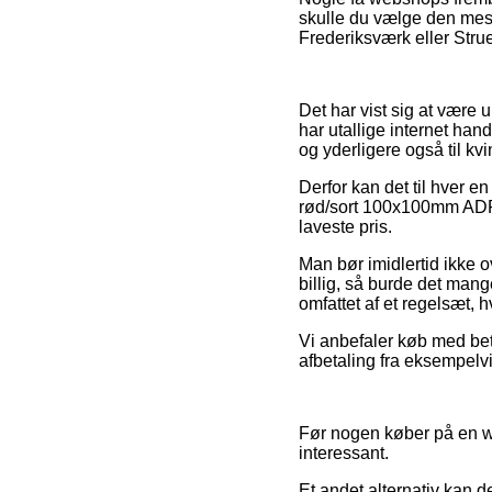
skulle du vælge den mest 
Frederiksværk eller Strue
Det har vist sig at være u
har utallige internet han
og yderligere også til kv
Derfor kan det til hver en
rød/sort 100x100mm ADR 
laveste pris.
Man bør imidlertid ikke o
billig, så burde det man
omfattet af et regelsæt, 
Vi anbefaler køb med bet
afbetaling fra eksempelvis
Før nogen køber på en we
interessant.
Et andet alternativ kan de