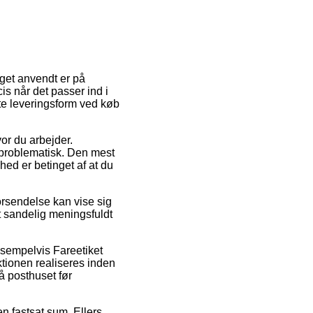
eget anvendt er på
s når det passer ind i
te leveringsform ved køb
vor du arbejder.
uproblematisk. Den mest
hed er betinget af at du
orsendelse kan vise sig
et sandelig meningsfuldt
ksempelvis Fareetiket
tionen realiseres inden
på posthuset før
en fastsat sum. Ellers