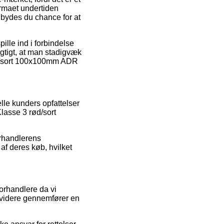
irmaet undertiden
lbydes du chance for at
lle ind i forbindelse
igtigt, at man stadigvæk
rød/sort 100x100mm ADR
lle kunders opfattelser
lasse 3 rød/sort
orhandlerens
af deres køb, hvilket
orhandlere da vi
r videre gennemfører en