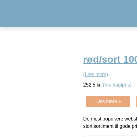
rød/sort 1
(Læs mere)
252.5
kr.
(Vis fragtpris)
Læs mere »
De mest populære websho
stort sortiment til gode pr