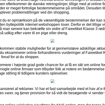
en efterkommer de danske retningslinjer, tillige med at online f
 der er meget fortrolige bestemmelserne på området. Desuden ti
 oplever problemstillinger ved din shopping.
t du er opmærksom på de væsentligste bestemmelser der kan spi
en byttepolitik internet webshoppen lover. Derfor er det tillige v
 så man senere kan bekræfte sin ordre af Fareetiket Klasse 3 
 udkig efter varer til en pige eller dreng.
uldkommen stabile muligheder for at gennemstøve adskillige aktue
 du eksaminerer online forhandlerens vurderinger af Fareetiket K
rud for at du shopper.
rmere i højeste grad gode chancer for at få en idé om online f
 nogle online firmaer som tilbyder folk at notere en bedømmelse 
ge stilling til tidligere kunders oplevelser.
nsieret af reklamer. Vi har et fast samarbejde med et hav af e-f
es varer, og tjener provision for så vidt de besøgende vi sende