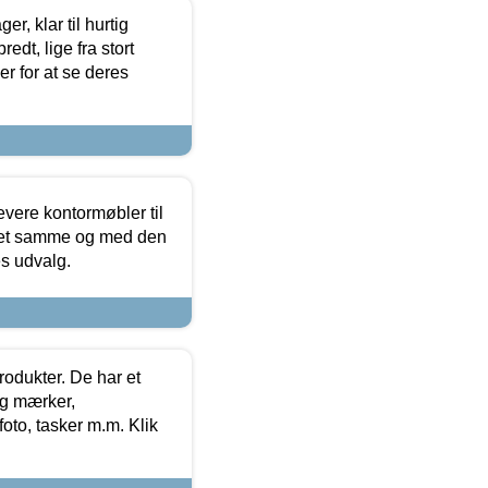
, klar til hurtig
edt, lige fra stort
er for at se deres
evere kontormøbler til
 det samme og med den
es udvalg.
rodukter. De har et
og mærker,
foto, tasker m.m. Klik