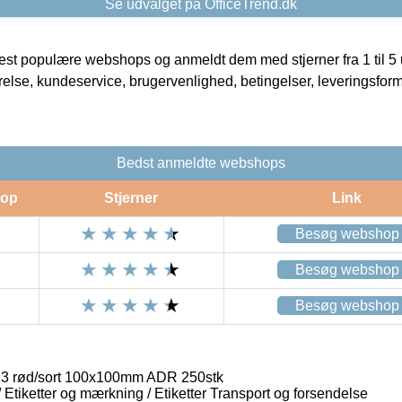
Se udvalget på OfficeTrend.dk
t populære webshops og anmeldt dem med stjerner fra 1 til 5 ud
rrelse, kundeservice, brugervenlighed, betingelser, leveringsfor
Bedst anmeldte webshops
op
Stjerner
Link
Besøg webshop
Besøg webshop
Besøg webshop
e 3 rød/sort 100x100mm ADR 250stk
/ Etiketter og mærkning / Etiketter Transport og forsendelse