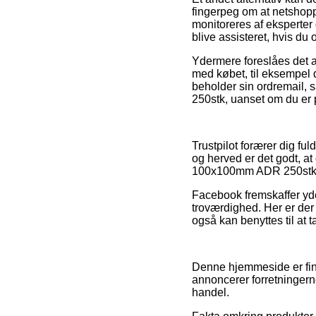
fingerpeg om at netshopp
monitoreres af eksperter
blive assisteret, hvis du
Ydermere foreslåes det a
med købet, til eksempel d
beholder sin ordremail,
250stk, uanset om du er på
Trustpilot forærer dig f
og herved er det godt, at
100x100mm ADR 250stk fo
Facebook fremskaffer yde
troværdighed. Her er der
også kan benyttes til at ta
Denne hjemmeside er fina
annoncerer forretningern
handel.