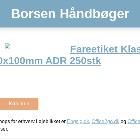
Borsen Håndbøger
Fareetiket Kla
00x100mm ADR 250stk
Køb nu »
ps for erhverv i øjeblikket er
Engsig.dk
,
Office2go.dk
og
Offic
iser.