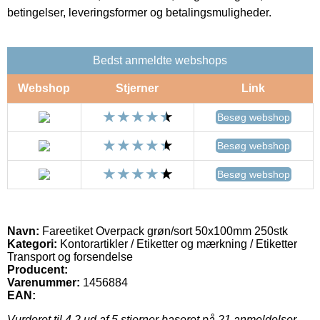
betingelser, leveringsformer og betalingsmuligheder.
Bedst anmeldte webshops
Webshop
Stjerner
Link
Besøg webshop
Besøg webshop
Besøg webshop
Navn:
Fareetiket Overpack grøn/sort 50x100mm 250stk
Kategori:
Kontorartikler / Etiketter og mærkning / Etiketter
Transport og forsendelse
Producent:
Varenummer:
1456884
EAN:
Vurderet til
4.2
ud af 5 stjerner baseret på
21
anmeldelser