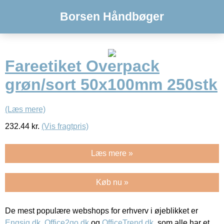
Borsen Håndbøger
Fareetiket Overpack
grøn/sort 50x100mm 250stk
(Læs mere)
232.44
kr.
(Vis fragtpris)
Læs mere »
Køb nu »
De mest populære webshops for erhverv i øjeblikket er
Engsig.dk
,
Office2go.dk
og
OfficeTrend.dk
, som alle har et