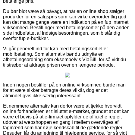
betalelige pris.
Du bør blot være så påvagt, at når en online shop sælger
produkter for en salgspris som kan virke overordentlig god,
kan det mange gange være en indikation på en fup internet
virksomhed. Bestillinger med betalingskort er på den anden
side indbefattet af Indsigelsesordningen, som bistår dig
overfor fup e-butikker.
Vi går generelt ind for køb med betalingskort eller
mobilbetaling. Som alternativ bør du udnytte en
afbetalingsordning som eksempelvis ViaBill, for så vidt du
tilstræber at afdrage prisen over en længere periode.
Inden nogen bestiller på en online virksomhed burde man
for at være sikker betragte deres vilkår, dog er det
almindeligvis ikke særlig interessant.
Et nemmere alternativ kan derfor være at tjekke hvorvidt
online forhandleren er tilsluttet e-mærket, grundet at det kan
være et bevis på at e-firmaet opfylder de officielle regler,
udover at webshoppen en gang i mellem overvåges af
fagmænd som har nøje kendskab til de gældende regler.
Desuden får du anledning til hjælpende service, for så vidt