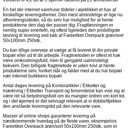
En hel del internet varehuse tildeler i øjeblikket et hav af
forskellige leveringsformer. Den mest almindelige er lige nu
afhentningssteder, så du selv har mulighed for at hente
produkterne den dag der passer dig. Fragtløsningen er
nemlig super smertefri, og oftest ligeledes den prisbilligste
løsning til levering ved køb af Fareetiket Overpack grøn/sort
50x100mm 250stk.
Du kan tillige overveje at vælge at få leveret til din private
bopæl eller ud til dit arbejde. Fragtmetoden er oftest et hak
mere omkostningsfuld, men til gengæld ualmindeligt
bekvem. Den billigste fragtmetode er uden tvivl at hente
produkterne selv, hvilket står og falder med at du har bopæl
nær internet butikkens bopæl.
Antal dages levering på Kontorartikler / Etiketter og
mærkning / Etiketter Transport og forsendelse kan vise sig at
være ret så betydningsfuld om du mangler ordren om kort tid,
og i det øjemed er det selvsagt relevant at vi dobbelttjekker
den anslåede leveringstid på den relevante vare.
Masser af online shops garanterer levering på
næstkommende hverdag på de fleste varer, eksempelvis
Fareetiket Overpack grøn/sort 50x100mm 250stk, som er