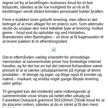
regnet ud fra at bestillingen realiseres forud for et fast
tidspunkt, således at de har mulighed for at nå at få
bestillingen sendt afsted forinden personalet holder fyraften.
Flere e-butikker lover gebyrfri levering, men oftest er det
betinget af at man aftager for en præcis sum. Som alternativ
skulle du snuppe den mest letkøbte type af levering, hvilket
gerne – hvad end du opholder sig ved Holstebro,
Brønderslev eller Bjerringbro – vil blive at få fragtmanden til
at levere pakken til et afhentningssted.
Det er efterhånden vældig smertefrit for almindelige
mennesker at sammenholde priser hos forskellige internet
handler, og for det har en hel del internet forhandlere været
presset til at at sænke udsalgspriserne på mange af deres
produkter – til drenge og piger, og tillige også til kvinder og
mænd – markant, og endda nogle gange tilbyde levering
uden gebyr.
Til gengæld kan det imidlertid være indbringende at
sammenholde visse shops på nettet efter udsalg på
Fareetiket Overpack grøn/sort 50x100mm 250stk forud for at
du placerer ordren, således at du er sikret at få den mest