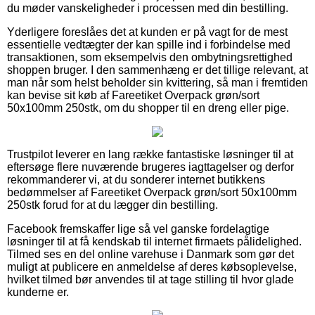
du møder vanskeligheder i processen med din bestilling.
Yderligere foreslåes det at kunden er på vagt for de mest
essentielle vedtægter der kan spille ind i forbindelse med
transaktionen, som eksempelvis den ombytningsrettighed
shoppen bruger. I den sammenhæng er det tillige relevant, at
man når som helst beholder sin kvittering, så man i fremtiden
kan bevise sit køb af Fareetiket Overpack grøn/sort
50x100mm 250stk, om du shopper til en dreng eller pige.
Trustpilot leverer en lang række fantastiske løsninger til at
eftersøge flere nuværende brugeres iagttagelser og derfor
rekommanderer vi, at du sonderer internet butikkens
bedømmelser af Fareetiket Overpack grøn/sort 50x100mm
250stk forud for at du lægger din bestilling.
Facebook fremskaffer lige så vel ganske fordelagtige
løsninger til at få kendskab til internet firmaets pålidelighed.
Tilmed ses en del online varehuse i Danmark som gør det
muligt at publicere en anmeldelse af deres købsoplevelse,
hvilket tilmed bør anvendes til at tage stilling til hvor glade
kunderne er.