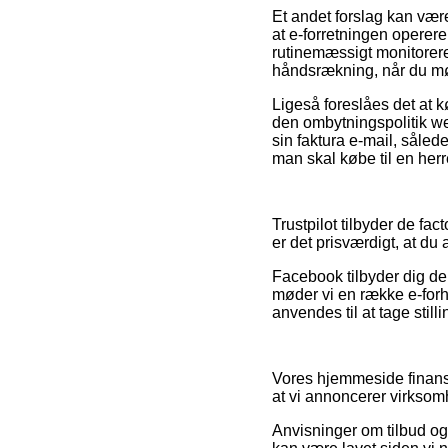
Et andet forslag kan være
at e-forretningen operer
rutinemæssigt monitorere
håndsrækning, når du mød
Ligeså foreslåes det at k
den ombytningspolitik we
sin faktura e-mail, såle
man skal købe til en herr
Trustpilot tilbyder de fa
er det prisværdigt, at du
Facebook tilbyder dig der
møder vi en række e-forh
anvendes til at tage stilli
Vores hjemmeside finansi
at vi annoncerer virksom
Anvisninger om tilbud og 