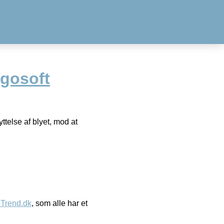
rgosoft
ttelse af blyet, mod at
eTrend.dk
, som alle har et