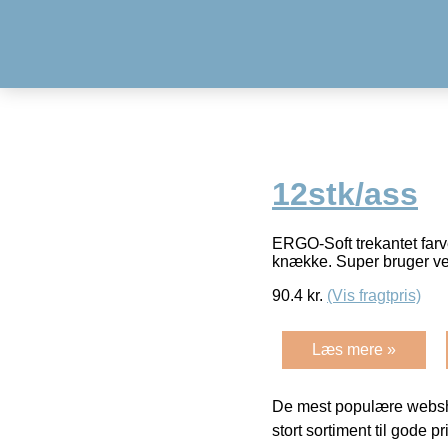
12stk/ass
ERGO-Soft trekantet farve
knække. Super bruger ve
90.4
kr.
(Vis fragtpris)
Læs mere »
De mest populære websho
stort sortiment til gode pr