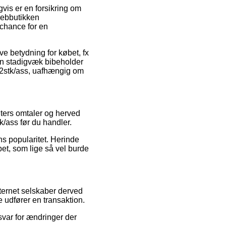
gvis er en forsikring om
webbutikken
 chance for en
ve betydning for købet, fx
man stadigvæk bibeholder
 12stk/ass, uafhængig om
nters omtaler og herved
k/ass før du handler.
ns popularitet. Herinde
et, som lige så vel burde
ternet selskaber derved
 udfører en transaktion.
svar for ændringer der