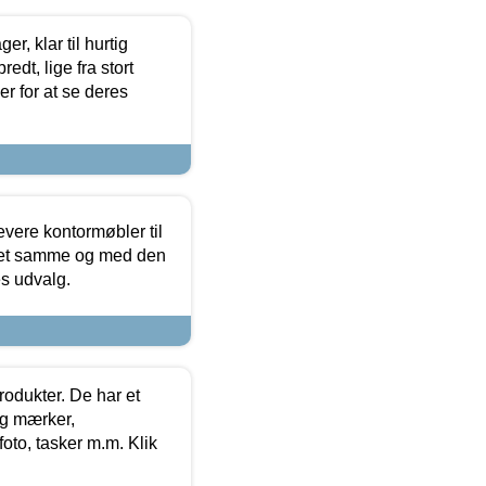
, klar til hurtig
edt, lige fra stort
er for at se deres
evere kontormøbler til
 det samme og med den
es udvalg.
rodukter. De har et
og mærker,
foto, tasker m.m. Klik