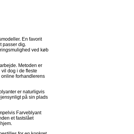
modeller. En favorit
t passer dig.
veringsmulighed ved køb
t arbejde. Metoden er
vil dog i de fleste
å online forhandlerens
lyanter er naturligvis
jensynligt på sin plads
empelvis Farveblyant
nden et fastslået
 hjem.
estilles for en konkret