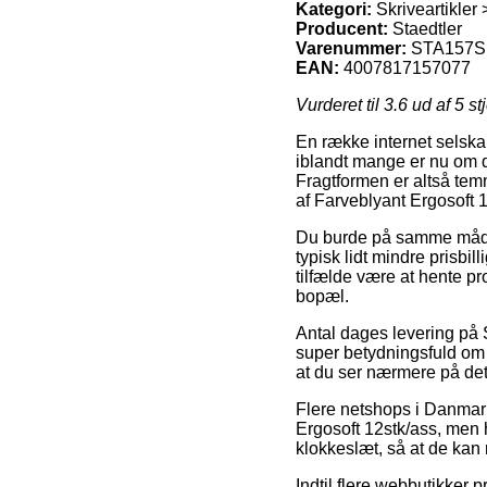
Kategori:
Skriveartikler 
Producent:
Staedtler
Varenummer:
STA157S
EAN:
4007817157077
Vurderet til
3.6
ud af 5 st
En række internet selska
iblandt mange er nu om d
Fragtformen er altså tem
af Farveblyant Ergosoft 1
Du burde på samme måde ov
typisk lidt mindre prisbil
tilfælde være at hente pr
bopæl.
Antal dages levering på S
super betydningsfuld om d
at du ser nærmere på det
Flere netshops i Danmark
Ergosoft 12stk/ass, men h
klokkeslæt, så at de kan 
Indtil flere webbutikker 