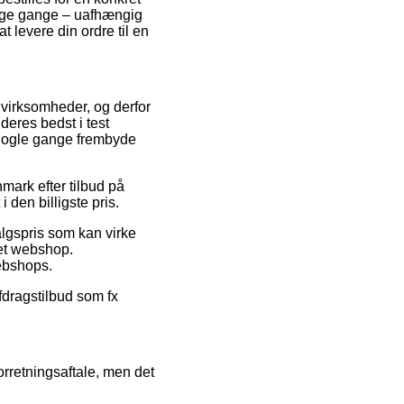
mange gange – uafhængig
t levere din ordre til en
e virksomheder, og derfor
 deres bedst i test
a nogle gange frembyde
mark efter tilbud på
 den billigste pris.
algspris som kan virke
net webshop.
webshops.
afdragstilbud som fx
rretningsaftale, men det