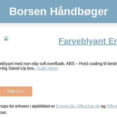
Borsen Håndbøger
Farveblyant E
blyant med non-slip soft overflade. ABS – Hvid coating til besky
nlig Stand-Up box..
(Læs mere)
Køb nu »
ps for erhverv i øjeblikket er
Engsig.dk
,
Office2go.dk
og
Offic
iser.