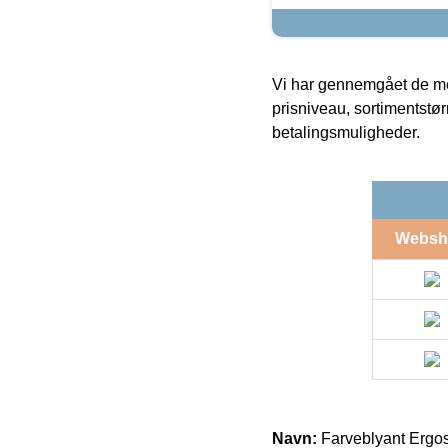
Vi har gennemgået de mes
prisniveau, sortimentstø
betalingsmuligheder.
Websh
Navn:
Farveblyant Ergos