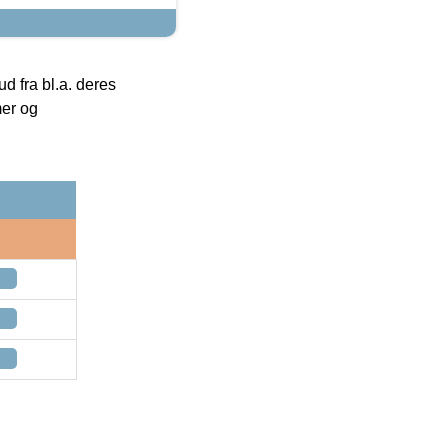
 fra bl.a. deres
mer og