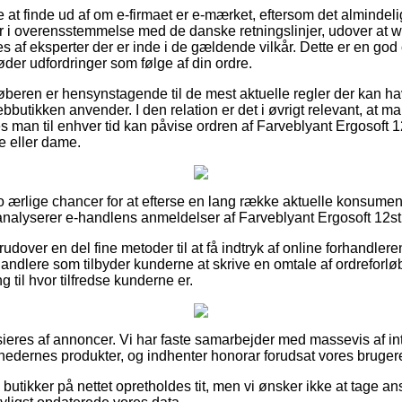
 at finde ud af om e-firmaet er e-mærket, eftersom det almindeli
er i overensstemmelse med de danske retningslinjer, udover at 
s af eksperter der er inde i de gældende vilkår. Dette er en god
er udfordringer som følge af din ordre.
øberen er hensynstagende til de mest aktuelle regler der kan ha
bbutikken anvender. I den relation er det i øvrigt relevant, at 
des man til enhver tid kan påvise ordren af Farveblyant Ergosoft
e eller dame.
cto ærlige chancer for at efterse en lang række aktuelle konsume
 analyserer e-handlens anmeldelser af Farveblyant Ergosoft 12st
udover en del fine metoder til at få indtryk af online forhandlere
andlere som tilbyder kunderne at skrive en omtale af ordreforløb
ng til hvor tilfredse kunderne er.
eres af annoncer. Vi har faste samarbejder med massevis af in
hedernes produkter, og indhenter honorar forudsat vores brugere
butikker på nettet opretholdes tit, men vi ønsker ikke at tage an