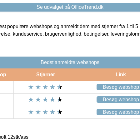
Se udvalget på OfficeTrend.dk
t populære webshops og anmeldt dem med stjerner fra 1 til 5 ud
rrelse, kundeservice, brugervenlighed, betingelser, leveringsfor
Bedst anmeldte webshops
op
Stjerner
Link
Besøg webshop
Besøg webshop
Besøg webshop
oft 12stk/ass