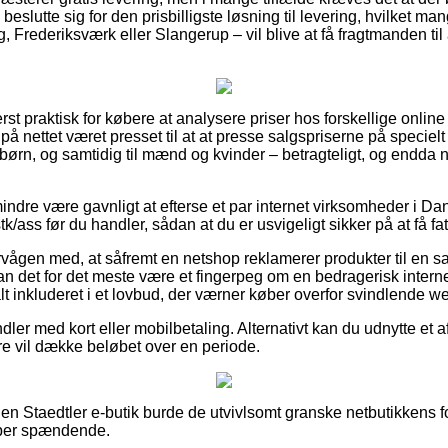
eslutte sig for den prisbilligste løsning til levering, hvilket 
 Frederiksværk eller Slangerup – vil blive at få fragtmanden til a
rst praktisk for købere at analysere priser hos forskellige onlin
på nettet været presset til at at presse salgspriserne på specielt
g børn, og samtidig til mænd og kvinder – betragteligt, og endd
ndre være gavnligt at efterse et par internet virksomheder i Dan
/ass før du handler, sådan at du er usvigeligt sikker på at få fat i
rvågen med, at såfremt en netshop reklamerer produkter til en s
kan det for det meste være et fingerpeg om en bedragerisk inter
 alt inkluderet i et lovbud, der værner køber overfor svindlende 
dler med kort eller mobilbetaling. Alternativt kan du udnytte et 
ere vil dække beløbet over en periode.
n Staedtler e-butik burde de utvivlsomt granske netbutikkens fo
per spændende.