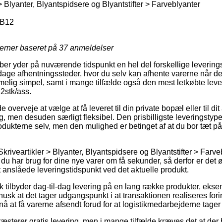
> Blyanter, Blyantspidsere og Blyantstifter > Farveblyanter
B12
jerner baseret på
37
anmeldelser
ber yder på nuværende tidspunkt en hel del forskellige leverings
age afhentningssteder, hvor du selv kan afhente varerne når de
melig simpel, samt i mange tilfælde også den mest letkøbte le
2stk/ass.
erveje at vælge at få leveret til din private bopæl eller til di
lig, men desuden særligt fleksibel. Den prisbilligste leveringstype 
odukterne selv, men den mulighed er betinget af at du bor tæt p
kriveartikler > Blyanter, Blyantspidsere og Blyantstifter > Farveb
u har brug for dine nye varer om få sekunder, så derfor er det ø
 anslåede leveringstidspunkt ved det aktuelle produkt.
 tilbyder dag-til-dag levering på en lang række produkter, eks
usk at det tager udgangspunkt i at transaktionen realiseres fori
nå at få varerne afsendt forud for at logistikmedarbejderne tager
præsterer gratis levering, men i mange tilfælde kræves det at der b