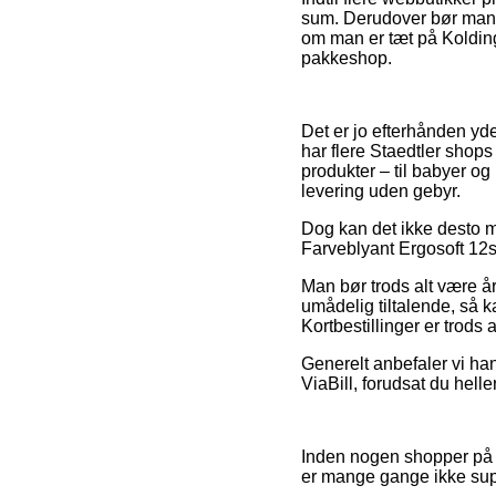
sum. Derudover bør man b
om man er tæt på Kolding,
pakkeshop.
Det er jo efterhånden yde
har flere Staedtler shops 
produkter – til babyer o
levering uden gebyr.
Dog kan det ikke desto mi
Farveblyant Ergosoft 12stk
Man bør trods alt være å
umådelig tiltalende, så 
Kortbestillinger er trods
Generelt anbefaler vi han
ViaBill, forudsat du hell
Inden nogen shopper på e
er mange gange ikke su