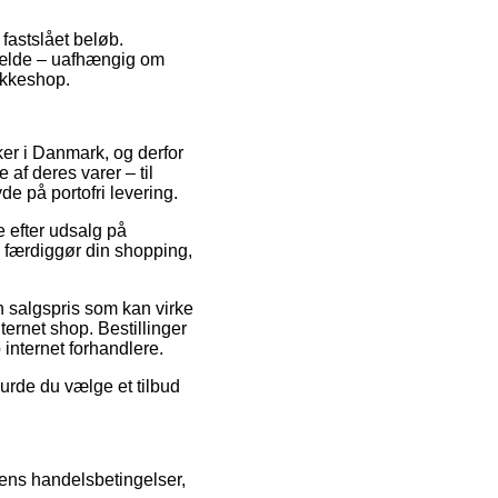
 fastslået beløb.
lfælde – uafhængig om
pakkeshop.
ker i Danmark, og derfor
 af deres varer – til
e på portofri levering.
 efter udsalg på
 færdiggør din shopping,
n salgspris som kan virke
nternet shop. Bestillinger
 internet forhandlere.
urde du vælge et tilbud
ens handelsbetingelser,