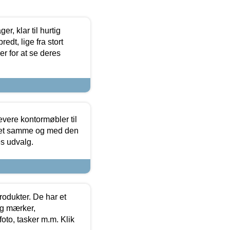
, klar til hurtig
edt, lige fra stort
er for at se deres
evere kontormøbler til
 det samme og med den
es udvalg.
rodukter. De har et
og mærker,
foto, tasker m.m. Klik