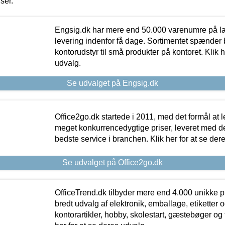
iser.
Engsig.dk har mere end 50.000 varenumre på lager
levering indenfor få dage. Sortimentet spænder br
kontorudstyr til små produkter på kontoret. Klik h
udvalg.
Se udvalget på Engsig.dk
Office2go.dk startede i 2011, med det formål at l
meget konkurrencedygtige priser, leveret med
bedste service i branchen. Klik her for at se der
Se udvalget på Office2go.dk
OfficeTrend.dk tilbyder mere end 4.000 unikke p
bredt udvalg af elektronik, emballage, etiketter 
kontorartikler, hobby, skolestart, gæstebøger og 