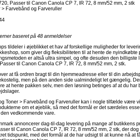
r720, Passer til Canon Canola CP 7, IR 72, 8 mm/52 mm, 2 stk
 > Farvebånd og Farveruller
44
jerner baseret på
48
anmeldelser
s tildeler i øjeblikket et hav af forskellige muligheder for lever
kkeshop, som giver dig fleksibiliteten til at hente de nyindkøbte
ingsmetoden er altså ultra simpel, og ofte desuden den billigste
, Passer til Canon Canola CP 7, IR 72, 8 mm/52 mm, 2 stk.
er at få ordren bragt til din hjemmeadresse eller til din arbejd
kostelig, men på den anden side ualmindeligt let gængelig. Den 
e at hente pakken selv, men den løsning betinges af at du har
ejdslager.
g Toner > Farvebånd og Farveruller kan i nogle tilfælde være 
rodukterne om et øjeblik, så med det formål er det særdeles essen
or den vedkommende vare.
nmark annoncerer dag-til-dag levering på mange af butikkens p
asser til Canon Canola CP 7, IR 72, 8 mm/52 mm, 2 stk, der dog 
ret tidspunkt, med det formål at de har udsigt til at kunne nå at f