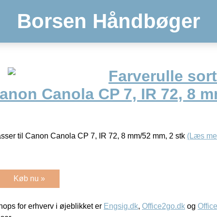
Borsen Håndbøger
Farverulle sor
Canon Canola CP 7, IR 72, 8 
asser til Canon Canola CP 7, IR 72, 8 mm/52 mm, 2 stk
(Læs me
Køb nu »
ps for erhverv i øjeblikket er
Engsig.dk
,
Office2go.dk
og
Offic