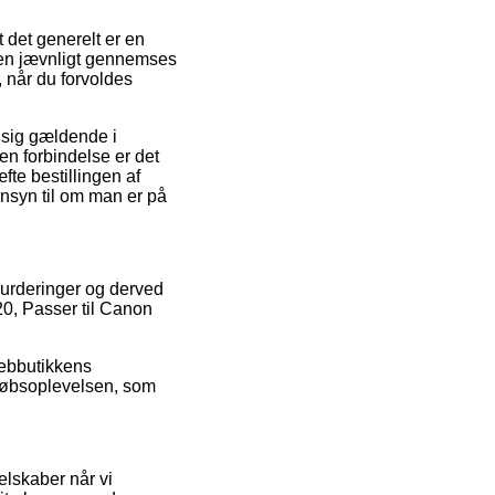
t det generelt er en
ndlen jævnligt gennemses
, når du forvoldes
 sig gældende i
n forbindelse er det
fte bestillingen af
nsyn til om man er på
 vurderinger og derved
720, Passer til Canon
webbutikkens
købsoplevelsen, som
elskaber når vi