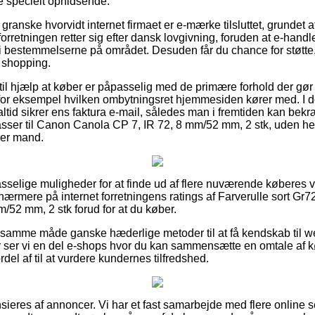
ke specielt ophidsende.
at granske hvorvidt internet firmaet er e-mærke tilsluttet, grundet a
 forretningen retter sig efter dansk lovgivning, foruden at e-ha
gt i bestemmelserne på området. Desuden får du chance for støtte
n shopping.
il hjælp at køber er påpasselig med de primære forhold der gør
for eksempel hvilken ombytningsret hjemmesiden kører med. I de
tid sikrer ens faktura e-mail, således man i fremtiden kan bekræ
asser til Canon Canola CP 7, IR 72, 8 mm/52 mm, 2 stk, uden he
ler mand.
 passelige muligheder for at finde ud af flere nuværende køberes
r nærmere på internet forretningens ratings af Farverulle sort Gr
/52 mm, 2 stk forud for at du køber.
å samme måde ganske hæderlige metoder til at få kendskab til 
 ser vi en del e-shops hvor du kan sammensætte en omtale af 
el af til at vurdere kundernes tilfredshed.
eres af annoncer. Vi har et fast samarbejde med flere online s