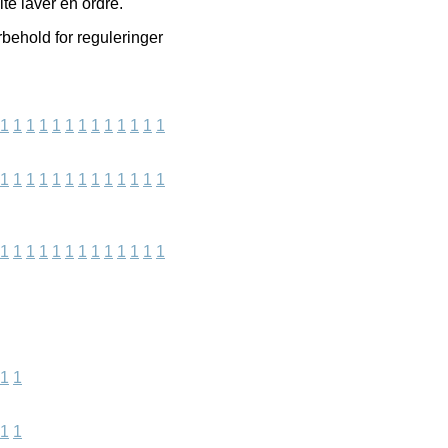
te laver en ordre.
rbehold for reguleringer
1
1
1
1
1
1
1
1
1
1
1
1
1
1
1
1
1
1
1
1
1
1
1
1
1
1
1
1
1
1
1
1
1
1
1
1
1
1
1
1
1
1
1