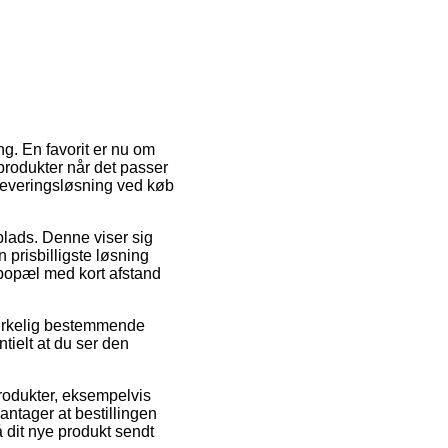
ing. En favorit er nu om
 produkter når det passer
 leveringsløsning ved køb
splads. Denne viser sig
prisbilligste løsning
 bopæl med kort afstand
virkelig bestemmende
tielt at du ser den
rodukter, eksempelvis
antager at bestillingen
å dit nye produkt sendt