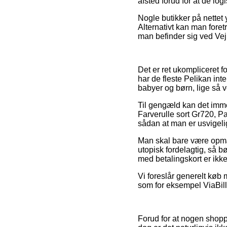
afsted forud for at de log
Nogle butikker på nettet 
Alternativt kan man fore
man befinder sig ved Vejl
Det er ret ukompliceret f
har de fleste Pelikan int
babyer og børn, lige så 
Til gengæld kan det imme
Farverulle sort Gr720, P
sådan at man er usvigelig
Man skal bare være opmær
utopisk fordelagtig, så bø
med betalingskort er ikke
Vi foreslår generelt køb
som for eksempel ViaBill,
Forud for at nogen shopp