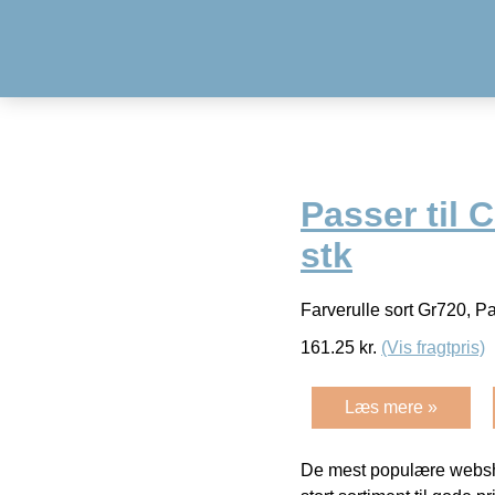
Passer til 
stk
Farverulle sort Gr720, P
161.25
kr.
(Vis fragtpris)
Læs mere »
De mest populære websho