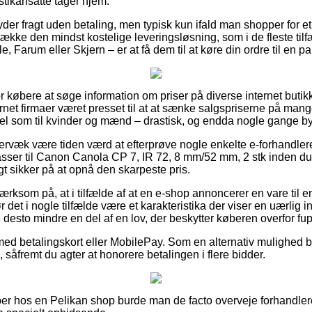
istikansatte tager hjem.
yder fragt uden betaling, men typisk kun ifald man shopper for et
trække den mindst kostelige leveringsløsning, som i de fleste ti
e, Farum eller Skjern – er at få dem til at køre din ordre til en 
or købere at søge information om priser på diverse internet butik
ernet firmaer været presset til at at sænke salgspriserne på mange
vel som til kvinder og mænd – drastisk, og endda nogle gange byd
rvæk være tiden værd at efterprøve nogle enkelte e-forhandlere
asser til Canon Canola CP 7, IR 72, 8 mm/52 mm, 2 stk inden du
t sikker på at opnå den skarpeste pris.
ksom på, at i tilfælde af at en e-shop annoncerer en vare til e
r det i nogle tilfælde være et karakteristika der viser en uærlig i
 desto mindre en del af en lov, der beskytter køberen overfor fup
 med betalingskort eller MobilePay. Som en alternativ mulighed b
 såfremt du agter at honorere betalingen i flere bidder.
er hos en Pelikan shop burde man de facto overveje forhandler