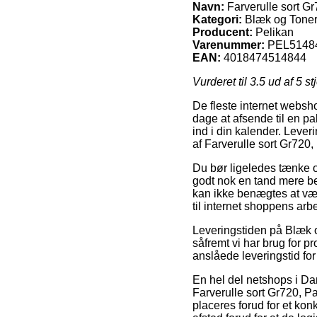
Navn:
Farverulle sort G
Kategori:
Blæk og Toner
Producent:
Pelikan
Varenummer:
PEL5148
EAN:
4018474514844
Vurderet til
3.5
ud af 5 st
De fleste internet webshop
dage at afsende til en pa
ind i din kalender. Lever
af Farverulle sort Gr720
Du bør ligeledes tænke ov
godt nok en tand mere be
kan ikke benægtes at vær
til internet shoppens arb
Leveringstiden på Blæk o
såfremt vi har brug for p
anslåede leveringstid f
En hel del netshops i Da
Farverulle sort Gr720, P
placeres forud for et konk