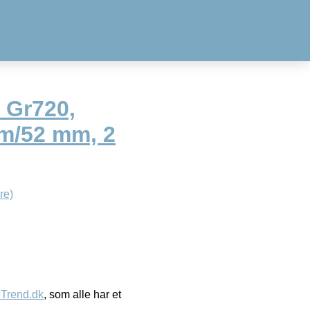
t Gr720,
mm/52 mm, 2
re)
eTrend.dk
, som alle har et