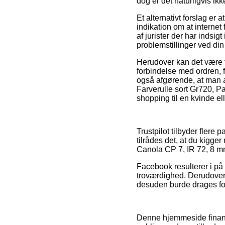
dog er det naturligvis ik
Et alternativt forslag er 
indikation om at internet
af jurister der har indsi
problemstillinger ved di
Herudover kan det være t
forbindelse med ordren, 
også afgørende, at man al
Farverulle sort Gr720, P
shopping til en kvinde el
Trustpilot tilbyder flere
tilrådes det, at du kigge
Canola CP 7, IR 72, 8 mm
Facebook resulterer i p
troværdighed. Derudover
desuden burde drages ford
Denne hjemmeside finansi