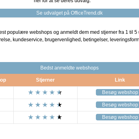
her for at se deres udvalg.
Se udvalget på OfficeTrend.dk
t populære webshops og anmeldt dem med stjerner fra 1 til 5 ud
rrelse, kundeservice, brugervenlighed, betingelser, leveringsfor
Bedst anmeldte webshops
op
Stjerner
Link
Besøg webshop
Besøg webshop
Besøg webshop