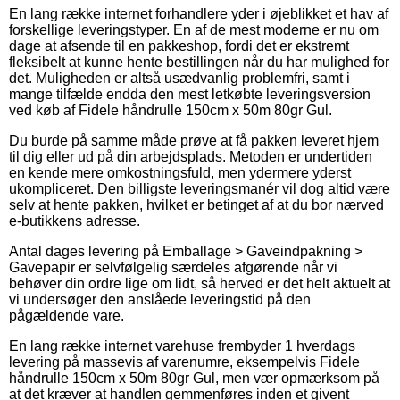
En lang række internet forhandlere yder i øjeblikket et hav af
forskellige leveringstyper. En af de mest moderne er nu om
dage at afsende til en pakkeshop, fordi det er ekstremt
fleksibelt at kunne hente bestillingen når du har mulighed for
det. Muligheden er altså usædvanlig problemfri, samt i
mange tilfælde endda den mest letkøbte leveringsversion
ved køb af Fidele håndrulle 150cm x 50m 80gr Gul.
Du burde på samme måde prøve at få pakken leveret hjem
til dig eller ud på din arbejdsplads. Metoden er undertiden
en kende mere omkostningsfuld, men ydermere yderst
ukompliceret. Den billigste leveringsmanér vil dog altid være
selv at hente pakken, hvilket er betinget af at du bor nærved
e-butikkens adresse.
Antal dages levering på Emballage > Gaveindpakning >
Gavepapir er selvfølgelig særdeles afgørende når vi
behøver din ordre lige om lidt, så herved er det helt aktuelt at
vi undersøger den anslåede leveringstid på den
pågældende vare.
En lang række internet varehuse frembyder 1 hverdags
levering på massevis af varenumre, eksempelvis Fidele
håndrulle 150cm x 50m 80gr Gul, men vær opmærksom på
at det kræver at handlen gemmenføres inden et givent