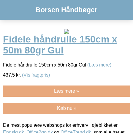
Borsen Håndbøger
Fidele håndrulle 150cm x
50m 80gr Gul
Fidele håndrulle 150cm x 50m 80gr Gul
(Læs mere)
437.5
kr.
(Vis fragtpris)
Læs mere »
Køb nu »
De mest populære webshops for erhverv i øjeblikket er
Engsig.dk
,
Office2go.dk
og
OfficeTrend.dk
, som alle har et