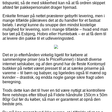
tidspunkt, så de med sikkerhed kan nå at få ordren skippet
afsted før pakkepersonalet drager hjemad.
Enkelte firmaer på nettet præsterer gebyrfri levering, men i
mange tilfælde påkræves det at du handler for et fastsat
beløb. I øvrigt kunne du snuppe den mindst kostelige
mulighed for levering, som i mange tilfælde – hvad end man
bor tæt på Esbjerg, Hobro eller Humlebæk – er at få dem til
at levere din pakke til et udleveringssted.
Det er jo efterhånden virkelig ligetil for købere at
sammenligne priser (via fx PriceRunner) i blandt diverse
internet selskaber, og af den grund har de fleste Kontorsyd
butikker på nettet været presset til at at sænke priserne på
varerne – til børn og babyer, og ligeledes også til mænd og
kvinder – drastisk, og endda nogle gange sikre fragt uden
beregning.
Trods dette kan det til hver en tid være nyttigt at kontrollere
flere netshops efter tilbud på Fidele håndrulle 150cm x 50m
80gr Gul før du køber, så man er garanteret at opnå den
bedste pris.