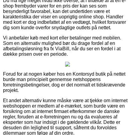
Du må lige meget hvad ikke overse, at i tilfælde af at en e-
shop frembyder varer for en pris der kan ses som
besynderligt favorabel, kan det undertiden være et
karakteristika der viser en uoprigtig online shop. Handler
med kort er dog indbefattet af en vedtægt, hvilket forsvarer
dig som kunde overfor snydagtige outlets på nettet.
Vi anbefaler køb med kort eller betalinger med mobilen.
Som en alternativ mulighed bør du drage fordel af en
afbetalingsløsning fra fx ViaBill, når du ser en fordel i at
dække prisen over en periode.
Forud for at nogen køber hos en Kontorsyd butik på nettet
burde man principielt gennemse netshoppens
forretningsbetingelser, dog er det normalt et tidskrævende
projekt.
Et andet alternativ kunne måske være at tjekke om internet
webshoppen er medlem af e-mærket, som burde være en
forsikring om at internet firmaet efterkommer de danske
regler, foruden at e-forretningen nu og da evalueres af
eksperter som har indsigt i de gældende vilkår. Dette er
desuden din lejlighed til support, såfremt du forvoldes
dilemmaer som følge af din ordre.