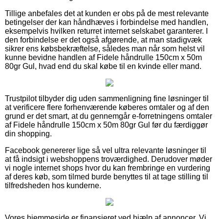
Tillige anbefales det at kunden er obs på de mest relevante
betingelser der kan håndhæves i forbindelse med handlen,
eksempelvis hvilken returret internet selskabet garanterer. I
den forbindelse er det også afgørende, at man stadigvæk
sikrer ens købsbekræftelse, således man når som helst vil
kunne bevidne handlen af Fidele håndrulle 150cm x 50m
80gr Gul, hvad end du skal købe til en kvinde eller mand.
Trustpilot tilbyder dig uden sammenligning fine løsninger til
at verificere flere forhenværende køberes omtaler og af den
grund er det smart, at du gennemgår e-forretningens omtaler
af Fidele håndrulle 150cm x 50m 80gr Gul før du færdiggør
din shopping.
Facebook genererer lige så vel ultra relevante løsninger til
at få indsigt i webshoppens troværdighed. Derudover møder
vi nogle internet shops hvor du kan frembringe en vurdering
af deres køb, som tilmed burde benyttes til at tage stilling til
tilfredsheden hos kunderne.
Vores hjemmeside er finansieret ved hjælp af annoncer. Vi