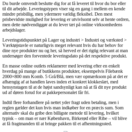
Du burde omvendt beslutte dig for at få leveret til hvor du bor eller
til dit arbejde. Leveringstypen viser sig en gang i mellem en kende
mindre prisbillig, men ydermere vældig fleksibel. Den mest
prisbevidste mulighed for levering er utvivlsomt selv at hente ordren,
men dette nødvendiggør at du lever tæt på online virksomhedens
arbejdslager.
Leveringstidspunktet på Lager og industri > Industri og værksted >
Værktøjstavle er naturligvis meget relevant hvis du har behov for
dine nye produkter nu og her, så herved er det rigtig relevant at man
undersøger den forventede leveringsdato på det respektive produkt.
En masse online outlets reklamerer med levering efter en enkelt
hverdag på mange af butikkens produkter, eksempelvis Filebænk
2000×800 mm Komb. 5 Grå/Blå, men vær opmærksom på at det er
afhængig af at handlen laves inden et konkret klokkeslæt, med
hensynstagen til at de højst sandsynligt kan nå at få dit nye produkt
ud af døren forud for at pakkepersonalet får fri.
Indtil flere forhandlere på nettet yder fragt uden betaling, men i
reglen gælder det kun hvis man indkøber for en præcis sum. Som
alternativ skal du gribe den billigste metode til levering, hvilket
typisk – om man er nær København, Birkerød eller Ribe – vil blive
at få fragtmanden til at bringe pakken til et afhentningssted.