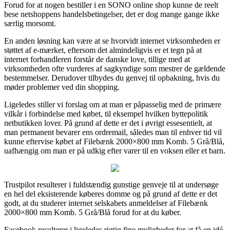
Forud for at nogen bestiller i en SONO online shop kunne de reelt
bese netshoppens handelsbetingelser, det er dog mange gange ikke
særlig morsomt.
En anden løsning kan være at se hvorvidt internet virksomheden er
støttet af e-mærket, eftersom det almindeligvis er et tegn på at
internet forhandleren forstår de danske love, tillige med at
virksomheden ofte vurderes af sagkyndige som mestrer de gældende
bestemmelser. Derudover tilbydes du genvej til opbakning, hvis du
møder problemer ved din shopping.
Ligeledes stiller vi forslag om at man er påpasselig med de primære
vilkår i forbindelse med købet, til eksempel hvilken byttepolitik
netbutikken lover. På grund af dette er det i øvrigt essesentielt, at
man permanent bevarer ens ordremail, således man til enhver tid vil
kunne eftervise købet af Filebænk 2000×800 mm Komb. 5 Grå/Blå,
uafhængig om man er på udkig efter varer til en voksen eller et barn.
Trustpilot resulterer i fuldstændig gunstige genveje til at undersøge
en hel del eksisterende køberes domme og på grund af dette er det
godt, at du studerer internet selskabets anmeldelser af Filebænk
2000×800 mm Komb. 5 Grå/Blå forud for at du køber.
Facebook resulterer i ligeledes rigtig fine muligheder for at få en idé