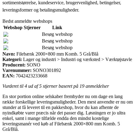
sortimentstørrelse, kundeservice, brugervenlighed, betingelser,
leveringsformer og betalingsmuligheder.
Bedst anmeldte webshops
Webshop
Stjerner
Link
Besøg webshop
Besøg webshop
Besøg webshop
Navn:
Filebænk 2000×800 mm Komb. 5 Grå/Blå
Kategori:
Lager og industri > Industri og værksted > Værktøjstavle
Producent:
SONO
Varenummer:
SONO301892
EAN:
7042423233668
Vurderet til
4
ud af 5 stjerner baseret på
19
anmeldelser
En stor portion online selskaber frembyder nu om dage en lang
række forskellige leveringsmuligheder. Den mest anvendte er nu om
stunder at få leveret til en pakkeshop, hvor du kan afhente de
nyindkøbte varer præcis når det passer dig. Løsningen er jo ultra
enkel, samt i mange tilfælde endda den mindst kostelige
leveringsmanér ved køb af Filebænk 2000×800 mm Komb. 5
Grå/Blå.