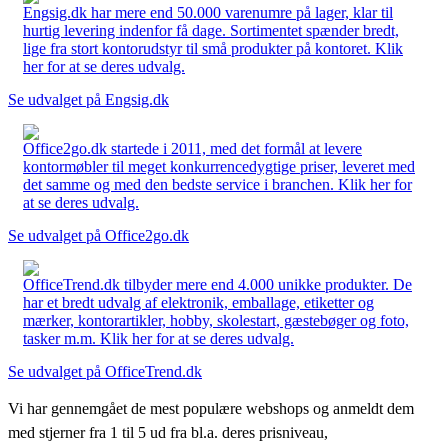
Engsig.dk har mere end 50.000 varenumre på lager, klar til
hurtig levering indenfor få dage. Sortimentet spænder bredt,
lige fra stort kontorudstyr til små produkter på kontoret. Klik
her for at se deres udvalg.
Se udvalget på Engsig.dk
Office2go.dk startede i 2011, med det formål at levere
kontormøbler til meget konkurrencedygtige priser, leveret med
det samme og med den bedste service i branchen. Klik her for
at se deres udvalg.
Se udvalget på Office2go.dk
OfficeTrend.dk tilbyder mere end 4.000 unikke produkter. De
har et bredt udvalg af elektronik, emballage, etiketter og
mærker, kontorartikler, hobby, skolestart, gæstebøger og foto,
tasker m.m. Klik her for at se deres udvalg.
Se udvalget på OfficeTrend.dk
Vi har gennemgået de mest populære webshops og anmeldt dem
med stjerner fra 1 til 5 ud fra bl.a. deres prisniveau,