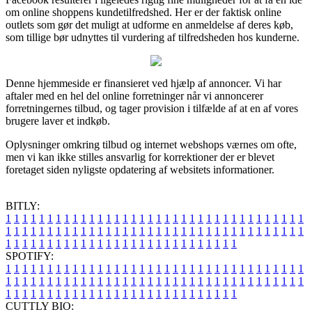
om online shoppens kundetilfredshed. Her er der faktisk online
outlets som gør det muligt at udforme en anmeldelse af deres køb,
som tillige bør udnyttes til vurdering af tilfredsheden hos kunderne.
Denne hjemmeside er finansieret ved hjælp af annoncer. Vi har
aftaler med en hel del online forretninger når vi annoncerer
forretningernes tilbud, og tager provision i tilfælde af at en af vores
brugere laver et indkøb.
Oplysninger omkring tilbud og internet webshops værnes om ofte,
men vi kan ikke stilles ansvarlig for korrektioner der er blevet
foretaget siden nyligste opdatering af websitets informationer.
BITLY:
1
1
1
1
1
1
1
1
1
1
1
1
1
1
1
1
1
1
1
1
1
1
1
1
1
1
1
1
1
1
1
1
1
1
1
1
1
1
1
1
1
1
1
1
1
1
1
1
1
1
1
1
1
1
1
1
1
1
1
1
1
1
1
1
1
1
1
1
1
1
1
1
1
1
1
1
1
1
1
1
1
1
1
1
1
1
1
1
1
1
1
1
1
1
1
1
1
1
1
1
SPOTIFY:
1
1
1
1
1
1
1
1
1
1
1
1
1
1
1
1
1
1
1
1
1
1
1
1
1
1
1
1
1
1
1
1
1
1
1
1
1
1
1
1
1
1
1
1
1
1
1
1
1
1
1
1
1
1
1
1
1
1
1
1
1
1
1
1
1
1
1
1
1
1
1
1
1
1
1
1
1
1
1
1
1
1
1
1
1
1
1
1
1
1
1
1
1
1
1
1
1
1
1
1
CUTTLY BIO: