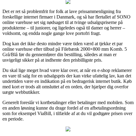
Det er ret så problemfrit for folk at lave prissammenligning fra
forskellige internet firmaer i Danmark, og så har flertallet af SONO
online varehuse set sig nødsaget til at tvinge udsalgspriserne på
produkterne – til juniorer, og ligeledes også til damer og herrer –
voldsomt, og endda nogle gange love portofri fragt.
Dog kan det ikke desto mindre være tiden værd at tjekke et par
online varehuse efter tilbud på Filebænk 2000×800 mm Komb. 5
Grå/Blå før du gennemfører din bestilling, således at man er
usvigeligt sikker på at indhente den prisbilligste pris.
Du skal lige meget hvad være klar over, at når en e-shop reklamerer
en vare til salg for en udsalgspris der kan virke ufattelig lav, kan det
undertiden være en indikation på en bedragerisk internet butik. Køb
med kort er trods alt omsluttet af en orden, der hjælper dig overfor
uægte webbutikker.
Generelt foreslår vi kortbetalinger eller betalinger med mobilen. Som
en anden løsning kunne du drage fordel af en afbetalingsordning
som for eksempel ViaBill, i tilfælde af at du vil godtgøre prisen over
en periode.