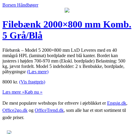
Borsen Håndbøger
Filebænk 2000×800 mm Komb.
5 Grå/Blå
Filebænk – Model 5 2000×800 mm LxD Leveres med en 40
mmågrå HPL (laminat) bordplade med blå kanter. Bordet kan
justeres i højden 700-970 mm (Ekskl. bordplade) Belastning: 500
kg, jævnt fordelt. Model 5 indeholder: 2 x Benbukke, bordplade,
påbygningsr
(Læs mere)
8000
kr.
(Vis fragtpris)
Læs mere »
Køb nu »
De mest populære webshops for erhverv i øjeblikket er
Engsig.dk
,
Office2go.dk
og
OfficeTrend.dk
, som alle har et stort sortiment til
gode priser.