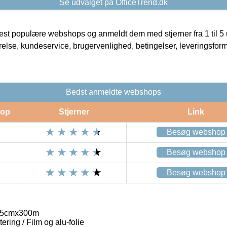
Se udvalget på OfficeTrend.dk
t populære webshops og anmeldt dem med stjerner fra 1 til 5 ud
rrelse, kundeservice, brugervenlighed, betingelser, leveringsfor
Bedst anmeldte webshops
op
Stjerner
Link
Besøg webshop
Besøg webshop
Besøg webshop
/45cmx300m
ring / Film og alu-folie