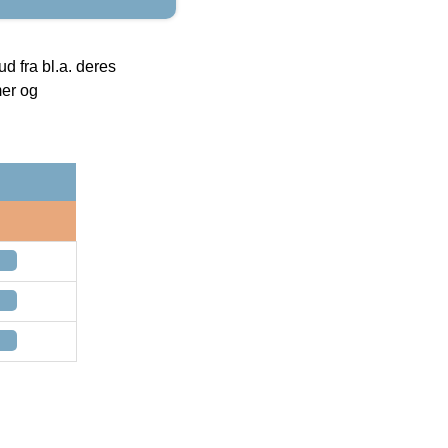
 fra bl.a. deres
mer og