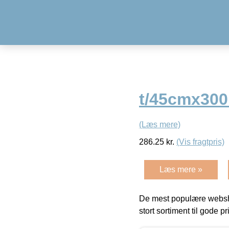
t/45cmx30
(Læs mere)
286.25
kr.
(Vis fragtpris)
Læs mere »
De mest populære websho
stort sortiment til gode pr