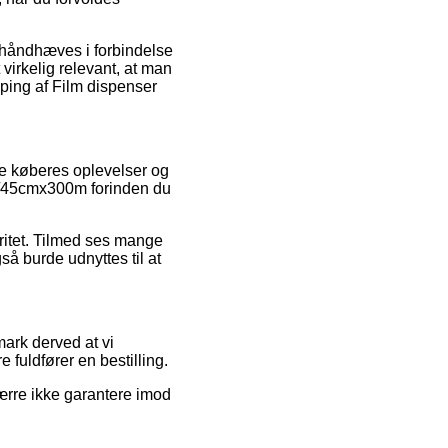
n håndhæves i forbindelse
virkelig relevant, at man
ping af Film dispenser
de køberes oplevelser og
r t/45cmx300m forinden du
aritet. Tilmed ses mange
så burde udnyttes til at
ark derved at vi
fuldfører en bestilling.
ærre ikke garantere imod