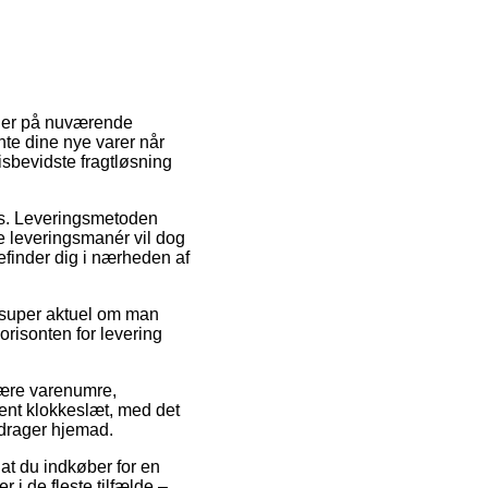
re er på nuværende
ente dine nye varer når
isbevidste fragtløsning
lads. Leveringsmetoden
ge leveringsmanér vil dog
befinder dig i nærheden af
e super aktuel om man
orisonten for levering
imære varenumre,
vent klokkeslæt, med det
 drager hjemad.
at du indkøber for en
i de fleste tilfælde –