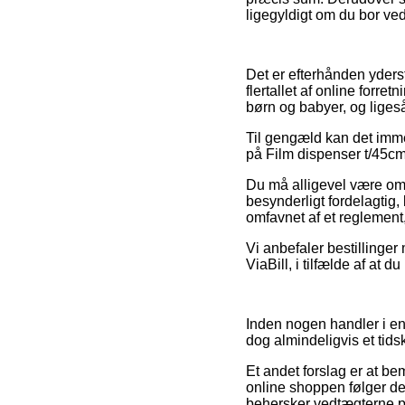
ligegyldigt om du bor ved
Det er efterhånden yderst
flertallet af online forret
børn og babyer, og liges
Til gengæld kan det imme
på Film dispenser t/45cm
Du må alligevel være omh
besynderligt fordelagtig,
omfavnet af et reglement,
Vi anbefaler bestillinger
ViaBill, i tilfælde af at 
Inden nogen handler i en 
dog almindeligvis et tid
Et andet forslag er at b
online shoppen følger de 
behersker vedtægterne p