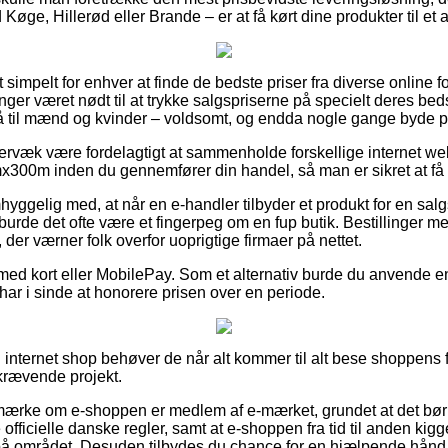
 Køge, Hillerød eller Brande – er at få kørt dine produkter til et
 simpelt for enhver at finde de bedste priser fra diverse online f
ninger været nødt til at trykke salgspriserne på specielt deres bedst
å til mænd og kvinder – voldsomt, og endda nogle gange byde på 
rvæk være fordelagtigt at sammenholde forskellige internet we
x300m inden du gennemfører din handel, så man er sikret at få f
yggelig med, at når en e-handler tilbyder et produkt for en sal
 burde det ofte være et fingerpeg om en fup butik. Bestillinger m
 der værner folk overfor uoprigtige firmaer på nettet.
 med kort eller MobilePay. Som et alternativ burde du anvende en
du har i sinde at honorere prisen over en periode.
internet shop behøver de når alt kommer til alt bese shoppens fo
skrævende projekt.
emærke om e-shoppen er medlem af e-mærket, grundet at det bør 
officielle danske regler, samt at e-shoppen fra tid til anden kig
å området. Desuden tilbydes du chance for en hjælpende hånd,