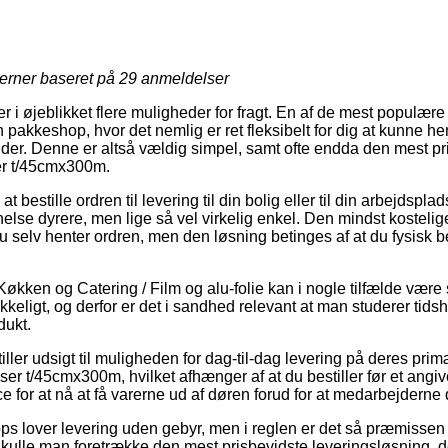
jerner baseret på
29
anmeldelser
er i øjeblikket flere muligheder for fragt. En af de mest populæ
en pakkeshop, hvor det nemlig er ret fleksibelt for dig at kunne h
ender. Denne er altså vældig simpel, samt ofte endda den mest pr
er t/45cmx300m.
at bestille ordren til levering til din bolig eller til din arbejdsp
nelse dyrere, men lige så vel virkelig enkel. Den mindst kosteli
 du selv henter ordren, men den løsning betinges af at du fysisk 
Køkken og Catering / Film og alu-folie kan i nogle tilfælde vær
kkeligt, og derfor er det i sandhed relevant at man studerer tidsh
dukt.
iller udsigt til muligheden for dag-til-dag levering på deres pr
er t/45cmx300m, hvilket afhænger af at du bestiller før et angi
e for at nå at få varerne ud af døren forud for at medarbejderne
ps lover levering uden gebyr, men i reglen er det så præmissen 
ulle man foretrække den mest prisbevidste leveringsløsning, der 