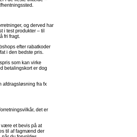
 afhentningssted.
orretninger, og derved har
 i test produkter – til
fri fragt.
bshops efter rabatkoder
at i den bedste pris.
gspris som kan virke
ed betalingskort er dog
 afdragsløsning fra fx
rretningsvilkår, det er
være et bevis på at
ges til af fagmænd der
 når du forvoldes