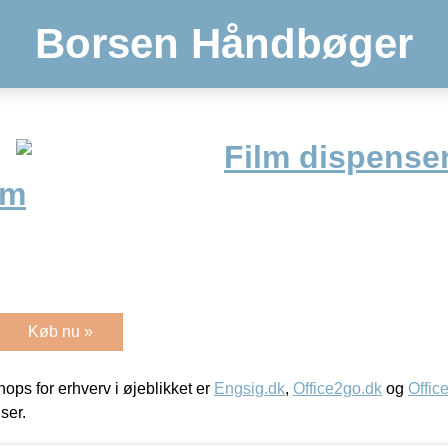
Borsen Håndbøger
Film dispense
0m
Køb nu »
ps for erhverv i øjeblikket er
Engsig.dk
,
Office2go.dk
og
Offic
iser.