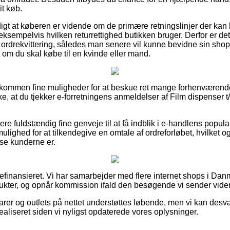
it køb.
rdigt at køberen er vidende om de primære retningslinjer der ka
sempelvis hvilken returrettighed butikken bruger. Derfor er det 
ordrekvittering, således man senere vil kunne bevidne sin shop
 om du skal købe til en kvinde eller mand.
fuldkommen fine muligheder for at beskue ret mange forhenværen
kke, at du tjekker e-forretningens anmeldelser af Film dispense
ere fuldstændig fine genveje til at få indblik i e-handlens popul
ulighed for at tilkendegive en omtale af ordreforløbet, hvilket og
redse kunderne er.
finansieret. Vi har samarbejder med flere internet shops i Danm
kter, og opnår kommission ifald den besøgende vi sender videre 
er og outlets på nettet understøttes løbende, men vi kan desv
ealiseret siden vi nyligst opdaterede vores oplysninger.