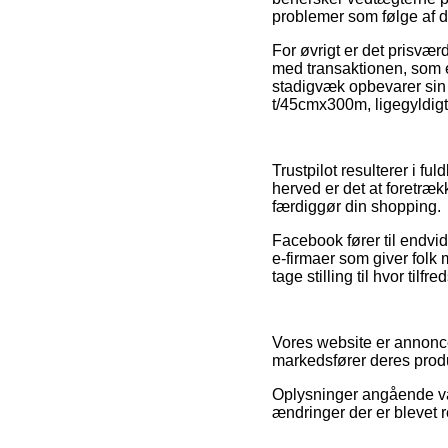
problemer som følge af d
For øvrigt er det prisvæ
med transaktionen, som ek
stadigvæk opbevarer sin 
t/45cmx300m, ligegyldigt
Trustpilot resulterer i 
herved er det at foretræ
færdiggør din shopping.
Facebook fører til endvid
e-firmaer som giver folk m
tage stilling til hvor tilf
Vores website er annonce
markedsfører deres produ
Oplysninger angående var
ændringer der er blevet r