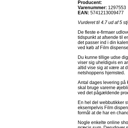
Producent:
Varenummer:
1297553
EAN:
5741213009477
Vurderet til
4.7
ud af 5 st
De fleste e-firmaer udlov
tidspunkt at afsende til 
det passer ind i din kal
ved køb af Film dispens
Du kunne tillige udse dig 
viser sig uheldigvis en a
altid vise sig at være at
netshoppens hjemsted.
Antal dages levering på 
skal bruge varerne øjebli
ved det pågældende pro
En hel del webbutikker st
eksempelvis Film dispens
formål at de har en chanc
Nogle enkelte online sho
præcis sum. Derudover sk