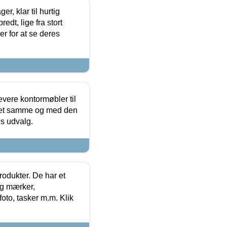
, klar til hurtig
edt, lige fra stort
er for at se deres
evere kontormøbler til
 det samme og med den
es udvalg.
rodukter. De har et
og mærker,
foto, tasker m.m. Klik