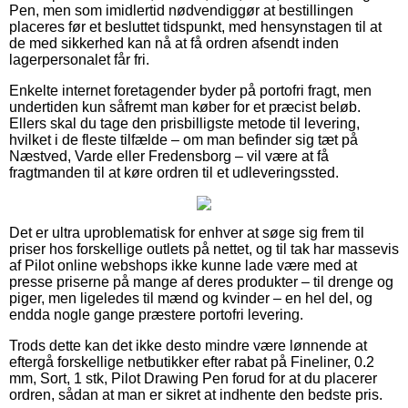
Pen, men som imidlertid nødvendiggør at bestillingen
placeres før et besluttet tidspunkt, med hensynstagen til at
de med sikkerhed kan nå at få ordren afsendt inden
lagerpersonalet får fri.
Enkelte internet foretagender byder på portofri fragt, men
undertiden kun såfremt man køber for et præcist beløb.
Ellers skal du tage den prisbilligste metode til levering,
hvilket i de fleste tilfælde – om man befinder sig tæt på
Næstved, Varde eller Fredensborg – vil være at få
fragtmanden til at køre ordren til et udleveringssted.
Det er ultra uproblematisk for enhver at søge sig frem til
priser hos forskellige outlets på nettet, og til tak har massevis
af Pilot online webshops ikke kunne lade være med at
presse priserne på mange af deres produkter – til drenge og
piger, men ligeledes til mænd og kvinder – en hel del, og
endda nogle gange præstere portofri levering.
Trods dette kan det ikke desto mindre være lønnende at
eftergå forskellige netbutikker efter rabat på Fineliner, 0.2
mm, Sort, 1 stk, Pilot Drawing Pen forud for at du placerer
ordren, sådan at man er sikret at indhente den bedste pris.