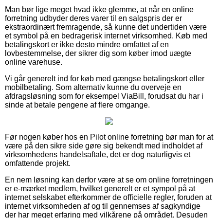
Man bør lige meget hvad ikke glemme, at når en online
forretning udbyder deres varer til en salgspris der er
ekstraordinært fremragende, så kunne det undertiden være
et symbol på en bedragerisk internet virksomhed. Køb med
betalingskort er ikke desto mindre omfattet af en
lovbestemmelse, der sikrer dig som køber imod uægte
online varehuse.
Vi går generelt ind for køb med gængse betalingskort eller
mobilbetaling. Som alternativ kunne du overveje en
afdragsløsning som for eksempel ViaBill, forudsat du har i
sinde at betale pengene af flere omgange.
Før nogen køber hos en Pilot online forretning bør man for at
være på den sikre side gøre sig bekendt med indholdet af
virksomhedens handelsaftale, det er dog naturligvis et
omfattende projekt.
En nem løsning kan derfor være at se om online forretningen
er e-mærket medlem, hvilket generelt er et sympol på at
internet selskabet efterkommer de officielle regler, foruden at
internet virksomheden af og til gennemses af sagkyndige
der har meget erfaring med vilkårene på området. Desuden