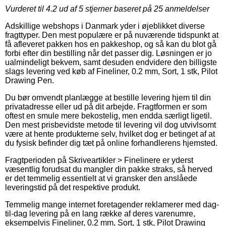
Vurderet til
4.2
ud af 5 stjerner baseret på
25
anmeldelser
Adskillige webshops i Danmark yder i øjeblikket diverse
fragttyper. Den mest populære er på nuværende tidspunkt at
få afleveret pakken hos en pakkeshop, og så kan du blot gå
forbi efter din bestilling når det passer dig. Løsningen er jo
ualmindeligt bekvem, samt desuden endvidere den billigste
slags levering ved køb af Fineliner, 0.2 mm, Sort, 1 stk, Pilot
Drawing Pen.
Du bør omvendt planlægge at bestille levering hjem til din
privatadresse eller ud på dit arbejde. Fragtformen er som
oftest en smule mere bekostelig, men endda særligt ligetil.
Den mest prisbevidste metode til levering vil dog utvivlsomt
være at hente produkterne selv, hvilket dog er betinget af at
du fysisk befinder dig tæt på online forhandlerens hjemsted.
Fragtperioden på Skriveartikler > Finelinere er yderst
væsentlig forudsat du mangler din pakke straks, så herved
er det temmelig essentielt at vi gransker den anslåede
leveringstid på det respektive produkt.
Temmelig mange internet foretagender reklamerer med dag-
til-dag levering på en lang række af deres varenumre,
eksempelvis Fineliner, 0.2 mm, Sort, 1 stk, Pilot Drawing