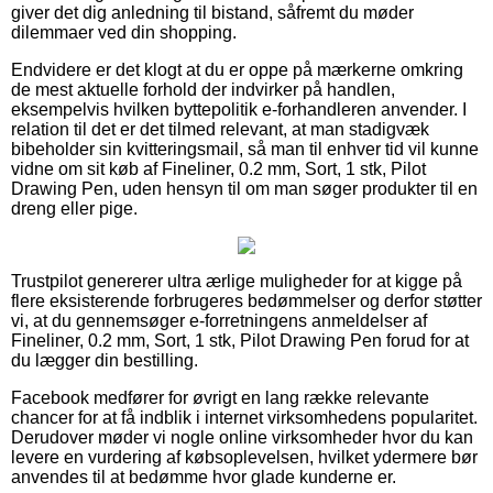
giver det dig anledning til bistand, såfremt du møder
dilemmaer ved din shopping.
Endvidere er det klogt at du er oppe på mærkerne omkring
de mest aktuelle forhold der indvirker på handlen,
eksempelvis hvilken byttepolitik e-forhandleren anvender. I
relation til det er det tilmed relevant, at man stadigvæk
bibeholder sin kvitteringsmail, så man til enhver tid vil kunne
vidne om sit køb af Fineliner, 0.2 mm, Sort, 1 stk, Pilot
Drawing Pen, uden hensyn til om man søger produkter til en
dreng eller pige.
Trustpilot genererer ultra ærlige muligheder for at kigge på
flere eksisterende forbrugeres bedømmelser og derfor støtter
vi, at du gennemsøger e-forretningens anmeldelser af
Fineliner, 0.2 mm, Sort, 1 stk, Pilot Drawing Pen forud for at
du lægger din bestilling.
Facebook medfører for øvrigt en lang række relevante
chancer for at få indblik i internet virksomhedens popularitet.
Derudover møder vi nogle online virksomheder hvor du kan
levere en vurdering af købsoplevelsen, hvilket ydermere bør
anvendes til at bedømme hvor glade kunderne er.