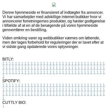
Denne hjemmeside er finansieret af indtægter fra annoncer.
Vi har samarbejder med adskillige internet butikker hvor vi
annoncerer forretningernes produkter, og høster godtgørelse
i tilfælde af at en af de besøgende på vores hjemmeside
gennemfører en bestilling.
Viden omkring varer og webbutikker værnes om løbende,
men der tages forbehold for reguleringer der er lavet efter at
vi sidste gang opdaterede vores oplysninger.
BITLY:
1
1
1
1
1
1
1
1
1
1
1
1
1
1
1
1
1
1
1
1
1
1
1
1
1
1
1
1
1
1
1
1
1
1
1
1
1
1
1
1
1
1
1
1
1
1
1
1
1
1
1
1
1
1
1
1
1
1
1
1
1
1
1
1
1
1
1
1
1
1
1
1
1
1
1
1
1
1
1
1
1
1
1
1
1
1
1
1
1
1
1
1
1
1
1
1
1
1
1
1
SPOTIFY:
1
1
1
1
1
1
1
1
1
1
1
1
1
1
1
1
1
1
1
1
1
1
1
1
1
1
1
1
1
1
1
1
1
1
1
1
1
1
1
1
1
1
1
1
1
1
1
1
1
1
1
1
1
1
1
1
1
1
1
1
1
1
1
1
1
1
1
1
1
1
1
1
1
1
1
1
1
1
1
1
1
1
1
1
1
1
1
1
1
1
1
1
1
1
1
1
1
1
1
1
CUTTLY BIO:
1