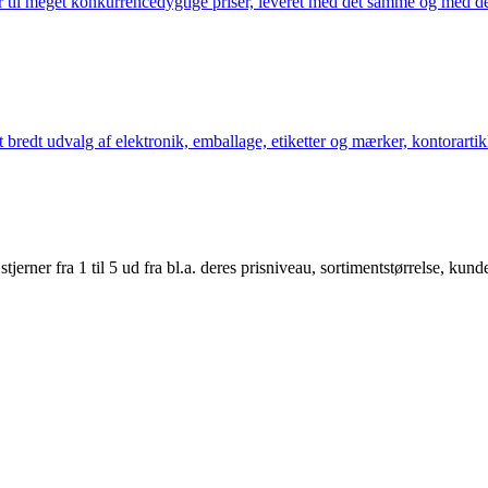
 til meget konkurrencedygtige priser, leveret med det samme og med den
bredt udvalg af elektronik, emballage, etiketter og mærker, kontorartikl
er fra 1 til 5 ud fra bl.a. deres prisniveau, sortimentstørrelse, kunde