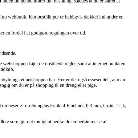
 inden du gennemfører din bestilling, således at du er sikret at
en fup webbutik. Kortbestillinger er heldigvis dækket ind under en
ser en fordel i at godtgøre regningen over tid.
hidsende.
webshoppen føjer de opstillede regler, samt at internet butikken
 indkøb.
mbytningsret netshoppen har. Her er det også essesentielt, at man
ængig om du er på shopping til en dreng eller pige.
 du beser e-forretningens kritik af Fineliner, 0.3 mm, Grøn, 1 stk,
ndlere som gør det muligt at nedfælde en bedømmelse af