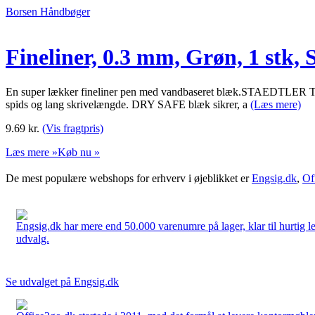
Borsen Håndbøger
Fineliner, 0.3 mm, Grøn, 1 stk, 
En super lækker fineliner pen med vandbaseret blæk.STAEDTLER Triplu
spids og lang skrivelængde. DRY SAFE blæk sikrer, a
(Læs mere)
9.69
kr.
(Vis fragtpris)
Læs mere »
Køb nu »
De mest populære webshops for erhverv i øjeblikket er
Engsig.dk
,
Of
Engsig.dk har mere end 50.000 varenumre på lager, klar til hurtig lev
udvalg.
Se udvalget på Engsig.dk