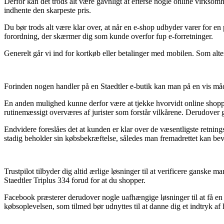
Derfor kan det trods alt være gavnligt at efterse nogle online virksomhe
indhente den skarpeste pris.
Du bør trods alt være klar over, at når en e-shop udbyder varer for en 
forordning, der skærmer dig som kunde overfor fup e-forretninger.
Generelt går vi ind for kortkøb eller betalinger med mobilen. Som altern
Forinden nogen handler på en Staedtler e-butik kan man på en vis måd
En anden mulighed kunne derfor være at tjekke hvorvidt online shoppe
rutinemæssigt overværes af jurister som forstår vilkårene. Derudover g
Endvidere foreslåes det at kunden er klar over de væsentligste retning
stadig beholder sin købsbekræftelse, således man fremadrettet kan bevi
Trustpilot tilbyder dig altid ærlige løsninger til at verificere ganske
Staedtler Triplus 334 forud for at du shopper.
Facebook præsterer derudover nogle uafhængige løsninger til at få en
købsoplevelsen, som tilmed bør udnyttes til at danne dig et indtryk af