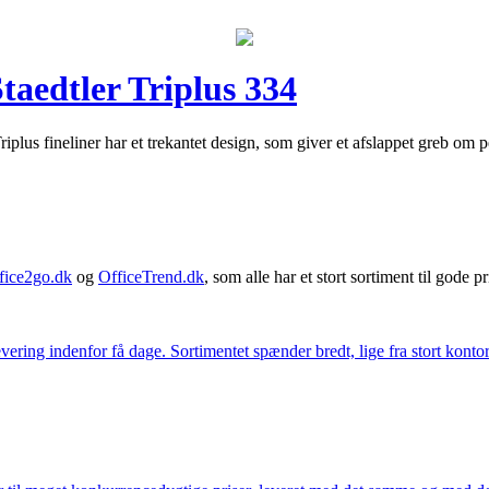
Staedtler Triplus 334
s fineliner har et trekantet design, som giver et afslappet greb om p
fice2go.dk
og
OfficeTrend.dk
, som alle har et stort sortiment til gode pr
ering indenfor få dage. Sortimentet spænder bredt, lige fra stort kontor