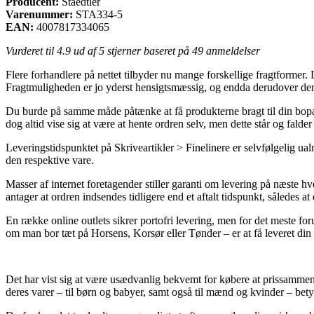
Producent:
Staedtler
Varenummer:
STA334-5
EAN:
4007817334065
Vurderet til
4.9
ud af 5 stjerner baseret på
49
anmeldelser
Flere forhandlere på nettet tilbyder nu mange forskellige fragtformer.
Fragtmuligheden er jo yderst hensigtsmæssig, og endda derudover den 
Du burde på samme måde påtænke at få produkterne bragt til din bopæl el
dog altid vise sig at være at hente ordren selv, men dette står og fald
Leveringstidspunktet på Skriveartikler > Finelinere er selvfølgelig ual
den respektive vare.
Masser af internet foretagender stiller garanti om levering på næste
antager at ordren indsendes tidligere end et aftalt tidspunkt, således at
En række online outlets sikrer portofri levering, men for det meste for
om man bor tæt på Horsens, Korsør eller Tønder – er at få leveret din 
Det har vist sig at være usædvanlig bekvemt for købere at prissammenli
deres varer – til børn og babyer, samt også til mænd og kvinder – bet