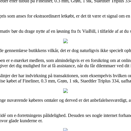
der efter tilbud på Fineliner, 0.3 mm, Grøn, 1 stk, Staedtler Triplus 334
pris som anses for ekstraordinært letkøbt, er det tit være et signal om 
ativ bør du drage nytte af en løsning fra fx ViaBill, i tilfælde af at du 
e gennemlæse butikkens vilkår, det er dog naturligvis ikke specielt op
n er e-mærket medlem, som almindeligvis er en forsikring om at online 
iver det dig mulighed for at få assistance, når du får dilemmaer ved dit
slinjer der har indvirkning på transaktionen, som eksempelvis hvilken o
se købet af Fineliner, 0.3 mm, Grøn, 1 stk, Staedtler Triplus 334, uafh
 mange nuværende køberes omtaler og derved er det anbefalelsesværdigt, at
 idé om e-forretningens pålidelighed. Desuden ses nogle internet forha
 hvor glade kunderne er.