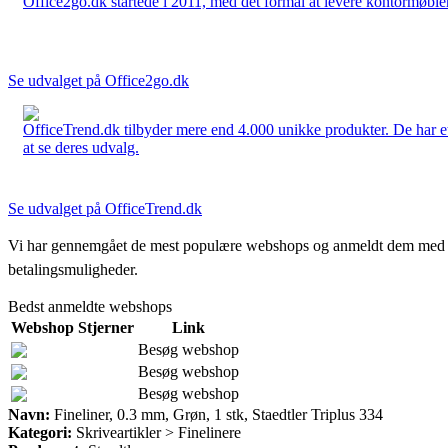
Office2go.dk startede i 2011, med det formål at levere kontormøbler
Se udvalget på Office2go.dk
OfficeTrend.dk tilbyder mere end 4.000 unikke produkter. De har et 
at se deres udvalg.
Se udvalget på OfficeTrend.dk
Vi har gennemgået de mest populære webshops og anmeldt dem med stjern
betalingsmuligheder.
Bedst anmeldte webshops
Webshop
Stjerner
Link
Besøg webshop
Besøg webshop
Besøg webshop
Navn:
Fineliner, 0.3 mm, Grøn, 1 stk, Staedtler Triplus 334
Kategori:
Skriveartikler > Finelinere