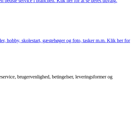
 bedste service i branchen. Klik her for at se deres udvalg.
er, hobby, skolestart, gæstebøger og foto, tasker m.m. Klik her for
service, brugervenlighed, betingelser, leveringsformer og