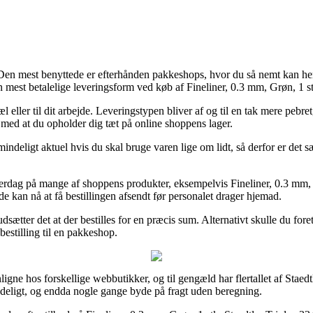
 Den mest benyttede er efterhånden pakkeshops, hvor du så nemt kan hent
mest betalelige leveringsform ved køb af Fineliner, 0.3 mm, Grøn, 1 stk
ler til dit arbejde. Leveringstypen bliver af og til en tak mere pebret, 
er med at du opholder dig tæt på online shoppens lager.
mindeligt aktuel hvis du skal bruge varen lige om lidt, så derfor er det 
 hverdag på mange af shoppens produkter, eksempelvis Fineliner, 0.3 mm
 de kan nå at få bestillingen afsendt før personalet drager hjemad.
udsætter det at der bestilles for en præcis sum. Alternativt skulle du f
bestilling til en pakkeshop.
gne hos forskellige webbutikker, og til gengæld har flertallet af Staed
ydeligt, og endda nogle gange byde på fragt uden beregning.