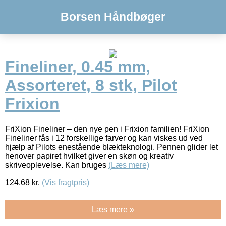
Borsen Håndbøger
Fineliner, 0.45 mm,
Assorteret, 8 stk, Pilot
Frixion
FriXion Fineliner – den nye pen i Frixion familien! FriXion
Fineliner fås i 12 forskellige farver og kan viskes ud ved
hjælp af Pilots enestående blækteknologi. Pennen glider let
henover papiret hvilket giver en skøn og kreativ
skriveoplevelse. Kan bruges
(Læs mere)
124.68
kr.
(Vis fragtpris)
Læs mere »