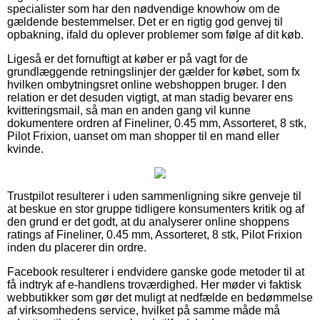
specialister som har den nødvendige knowhow om de
gældende bestemmelser. Det er en rigtig god genvej til
opbakning, ifald du oplever problemer som følge af dit køb.
Ligeså er det fornuftigt at køber er på vagt for de
grundlæggende retningslinjer der gælder for købet, som fx
hvilken ombytningsret online webshoppen bruger. I den
relation er det desuden vigtigt, at man stadig bevarer ens
kvitteringsmail, så man en anden gang vil kunne
dokumentere ordren af Fineliner, 0.45 mm, Assorteret, 8 stk,
Pilot Frixion, uanset om man shopper til en mand eller
kvinde.
Trustpilot resulterer i uden sammenligning sikre genveje til
at beskue en stor gruppe tidligere konsumenters kritik og af
den grund er det godt, at du analyserer online shoppens
ratings af Fineliner, 0.45 mm, Assorteret, 8 stk, Pilot Frixion
inden du placerer din ordre.
Facebook resulterer i endvidere ganske gode metoder til at
få indtryk af e-handlens troværdighed. Her møder vi faktisk
webbutikker som gør det muligt at nedfælde en bedømmelse
af virksomhedens service, hvilket på samme måde må