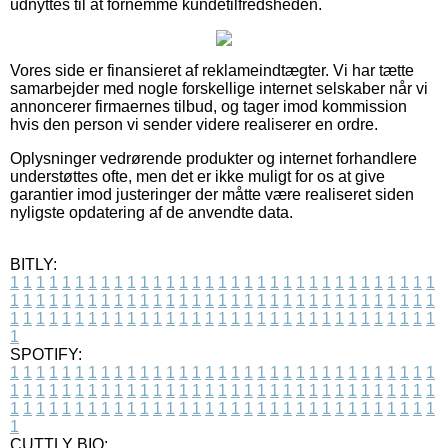
udnyttes til at fornemme kundetilfredsheden.
Vores side er finansieret af reklameindtægter. Vi har tætte
samarbejder med nogle forskellige internet selskaber når vi
annoncerer firmaernes tilbud, og tager imod kommission
hvis den person vi sender videre realiserer en ordre.
Oplysninger vedrørende produkter og internet forhandlere
understøttes ofte, men det er ikke muligt for os at give
garantier imod justeringer der måtte være realiseret siden
nyligste opdatering af de anvendte data.
BITLY:
1
1
1
1
1
1
1
1
1
1
1
1
1
1
1
1
1
1
1
1
1
1
1
1
1
1
1
1
1
1
1
1
1
1
1
1
1
1
1
1
1
1
1
1
1
1
1
1
1
1
1
1
1
1
1
1
1
1
1
1
1
1
1
1
1
1
1
1
1
1
1
1
1
1
1
1
1
1
1
1
1
1
1
1
1
1
1
1
1
1
1
1
1
1
1
1
1
1
1
1
SPOTIFY:
1
1
1
1
1
1
1
1
1
1
1
1
1
1
1
1
1
1
1
1
1
1
1
1
1
1
1
1
1
1
1
1
1
1
1
1
1
1
1
1
1
1
1
1
1
1
1
1
1
1
1
1
1
1
1
1
1
1
1
1
1
1
1
1
1
1
1
1
1
1
1
1
1
1
1
1
1
1
1
1
1
1
1
1
1
1
1
1
1
1
1
1
1
1
1
1
1
1
1
1
CUTTLY BIO: