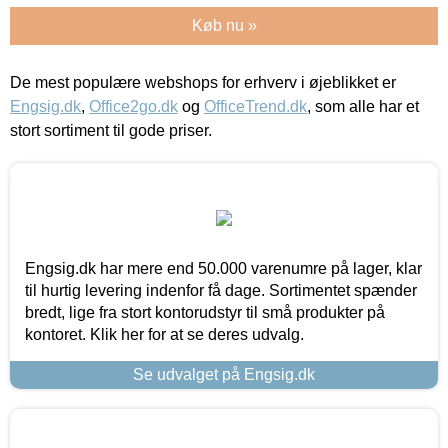
Køb nu »
De mest populære webshops for erhverv i øjeblikket er
Engsig.dk
,
Office2go.dk
og
OfficeTrend.dk
, som alle har et
stort sortiment til gode priser.
Engsig.dk har mere end 50.000 varenumre på lager, klar
til hurtig levering indenfor få dage. Sortimentet spænder
bredt, lige fra stort kontorudstyr til små produkter på
kontoret. Klik her for at se deres udvalg.
Se udvalget på Engsig.dk