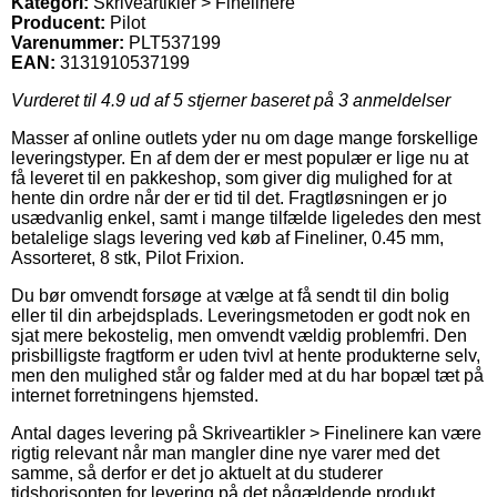
Kategori:
Skriveartikler > Finelinere
Producent:
Pilot
Varenummer:
PLT537199
EAN:
3131910537199
Vurderet til
4.9
ud af 5 stjerner baseret på
3
anmeldelser
Masser af online outlets yder nu om dage mange forskellige
leveringstyper. En af dem der er mest populær er lige nu at
få leveret til en pakkeshop, som giver dig mulighed for at
hente din ordre når der er tid til det. Fragtløsningen er jo
usædvanlig enkel, samt i mange tilfælde ligeledes den mest
betalelige slags levering ved køb af Fineliner, 0.45 mm,
Assorteret, 8 stk, Pilot Frixion.
Du bør omvendt forsøge at vælge at få sendt til din bolig
eller til din arbejdsplads. Leveringsmetoden er godt nok en
sjat mere bekostelig, men omvendt vældig problemfri. Den
prisbilligste fragtform er uden tvivl at hente produkterne selv,
men den mulighed står og falder med at du har bopæl tæt på
internet forretningens hjemsted.
Antal dages levering på Skriveartikler > Finelinere kan være
rigtig relevant når man mangler dine nye varer med det
samme, så derfor er det jo aktuelt at du studerer
tidshorisonten for levering på det pågældende produkt.