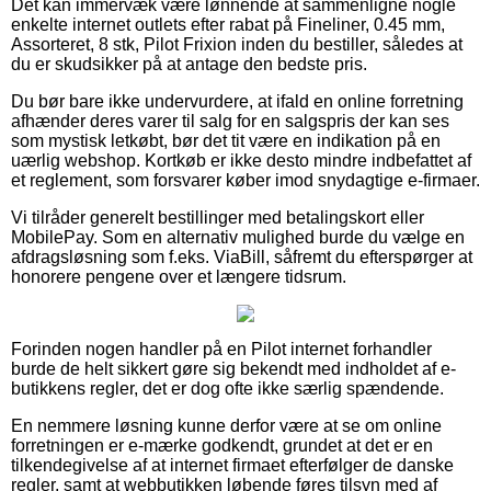
Det kan immervæk være lønnende at sammenligne nogle
enkelte internet outlets efter rabat på Fineliner, 0.45 mm,
Assorteret, 8 stk, Pilot Frixion inden du bestiller, således at
du er skudsikker på at antage den bedste pris.
Du bør bare ikke undervurdere, at ifald en online forretning
afhænder deres varer til salg for en salgspris der kan ses
som mystisk letkøbt, bør det tit være en indikation på en
uærlig webshop. Kortkøb er ikke desto mindre indbefattet af
et reglement, som forsvarer køber imod snydagtige e-firmaer.
Vi tilråder generelt bestillinger med betalingskort eller
MobilePay. Som en alternativ mulighed burde du vælge en
afdragsløsning som f.eks. ViaBill, såfremt du efterspørger at
honorere pengene over et længere tidsrum.
Forinden nogen handler på en Pilot internet forhandler
burde de helt sikkert gøre sig bekendt med indholdet af e-
butikkens regler, det er dog ofte ikke særlig spændende.
En nemmere løsning kunne derfor være at se om online
forretningen er e-mærke godkendt, grundet at det er en
tilkendegivelse af at internet firmaet efterfølger de danske
regler, samt at webbutikken løbende føres tilsyn med af