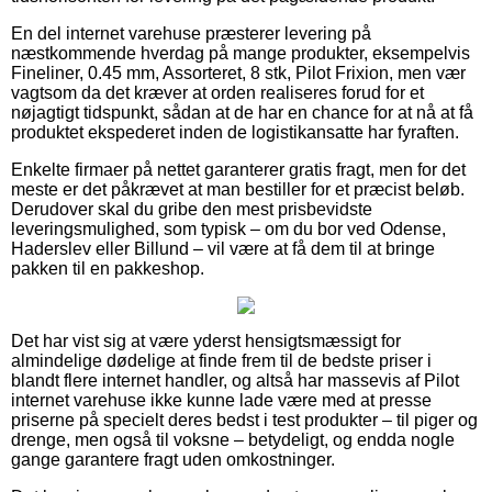
En del internet varehuse præsterer levering på
næstkommende hverdag på mange produkter, eksempelvis
Fineliner, 0.45 mm, Assorteret, 8 stk, Pilot Frixion, men vær
vagtsom da det kræver at orden realiseres forud for et
nøjagtigt tidspunkt, sådan at de har en chance for at nå at få
produktet ekspederet inden de logistikansatte har fyraften.
Enkelte firmaer på nettet garanterer gratis fragt, men for det
meste er det påkrævet at man bestiller for et præcist beløb.
Derudover skal du gribe den mest prisbevidste
leveringsmulighed, som typisk – om du bor ved Odense,
Haderslev eller Billund – vil være at få dem til at bringe
pakken til en pakkeshop.
Det har vist sig at være yderst hensigtsmæssigt for
almindelige dødelige at finde frem til de bedste priser i
blandt flere internet handler, og altså har massevis af Pilot
internet varehuse ikke kunne lade være med at presse
priserne på specielt deres bedst i test produkter – til piger og
drenge, men også til voksne – betydeligt, og endda nogle
gange garantere fragt uden omkostninger.