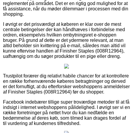
reglementet på området. Det er en rigtig god mulighed for at
få assistance, når du møder dilemmaer i processen med din
shopping.
I øvrigt er det prisværdigt at køberen er klar over de mest
centrale betingelser der kan håndhæves i forbindelse med
ordren, eksempelvis hvilken ombytningsret e-shoppen
bruger. På grund af dette er det ydermere relevant, at man
altid beholder sin kvittering på e-mail, således man altid vil
kunne eftervise handlen af Finisher Staples (008R12964),
uafhængig om du søger produkter til en pige eller dreng.
Trustpilot forærer dig relativt habile chancer for at kontrollere
en række forhenværende køberes betragtninger og derved
er det fornuftigt, at du efterforsker webshoppens anmeldelser
af Finisher Staples (008R12964) før du shopper.
Facebook indebærer tillige super troværdige metoder til at få
indsigt i internet webshoppens pålidelighed. I øvrigt ser vi en
række forretninger på nettet hvor du kan nedfælde en
bedømmelse af deres køb, som tilmed kan drages fordel af
til vurdering af kundernes tilfredshed.