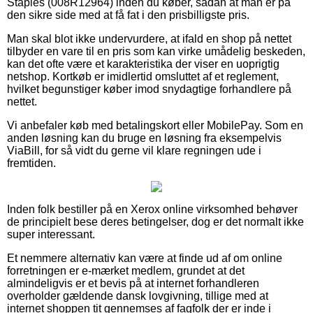
Staples (008R12964) inden du køber, sådan at man er på
den sikre side med at få fat i den prisbilligste pris.
Man skal blot ikke undervurdere, at ifald en shop på nettet
tilbyder en vare til en pris som kan virke umådelig beskeden,
kan det ofte være et karakteristika der viser en uoprigtig
netshop. Kortkøb er imidlertid omsluttet af et reglement,
hvilket begunstiger køber imod snydagtige forhandlere på
nettet.
Vi anbefaler køb med betalingskort eller MobilePay. Som en
anden løsning kan du bruge en løsning fra eksempelvis
ViaBill, for så vidt du gerne vil klare regningen ude i
fremtiden.
Inden folk bestiller på en Xerox online virksomhed behøver
de principielt bese deres betingelser, dog er det normalt ikke
super interessant.
Et nemmere alternativ kan være at finde ud af om online
forretningen er e-mærket medlem, grundet at det
almindeligvis er et bevis på at internet forhandleren
overholder gældende dansk lovgivning, tillige med at
internet shoppen tit gennemses af fagfolk der er inde i