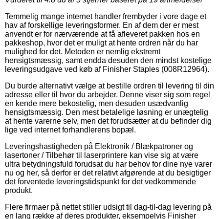
Temmelig mange internet handler frembyder i vore dage et
hav af forskellige leveringsformer. En af dem der er mest
anvendt er for nærværende at få afleveret pakken hos en
pakkeshop, hvor det er muligt at hente ordren når du har
mulighed for det. Metoden er nemlig ekstremt
hensigtsmæssig, samt endda desuden den mindst kostelige
leveringsudgave ved køb af Finisher Staples (008R12964).
Du burde alternativt vælge at bestille ordren til levering til din
adresse eller til hvor du arbejder. Denne viser sig som regel
en kende mere bekostelig, men desuden usædvanlig
hensigtsmæssig. Den mest betalelige løsning er unægtelig
at hente varerne selv, men det forudsætter at du befinder dig
lige ved internet forhandlerens bopæl.
Leveringshastigheden på Elektronik / Blækpatroner og
lasertoner / Tilbehør til laserprintere kan vise sig at være
ultra betydningsfuld forudsat du har behov for dine nye varer
nu og her, så derfor er det relativt afgørende at du besigtiger
det forventede leveringstidspunkt for det vedkommende
produkt.
Flere firmaer på nettet stiller udsigt til dag-til-dag levering på
en lang række af deres produkter, eksempelvis Finisher