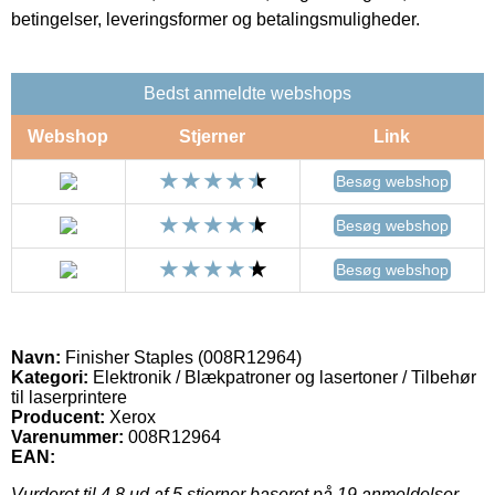
betingelser, leveringsformer og betalingsmuligheder.
Bedst anmeldte webshops
Webshop
Stjerner
Link
Besøg webshop
Besøg webshop
Besøg webshop
Navn:
Finisher Staples (008R12964)
Kategori:
Elektronik / Blækpatroner og lasertoner / Tilbehør
til laserprintere
Producent:
Xerox
Varenummer:
008R12964
EAN:
Vurderet til
4.8
ud af 5 stjerner baseret på
19
anmeldelser