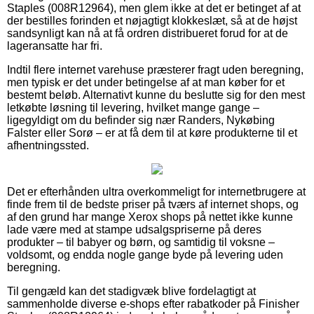
Staples (008R12964), men glem ikke at det er betinget af at
der bestilles forinden et nøjagtigt klokkeslæt, så at de højst
sandsynligt kan nå at få ordren distribueret forud for at de
lageransatte har fri.
Indtil flere internet varehuse præsterer fragt uden beregning,
men typisk er det under betingelse af at man køber for et
bestemt beløb. Alternativt kunne du beslutte sig for den mest
letkøbte løsning til levering, hvilket mange gange –
ligegyldigt om du befinder sig nær Randers, Nykøbing
Falster eller Sorø – er at få dem til at køre produkterne til et
afhentningssted.
Det er efterhånden ultra overkommeligt for internetbrugere at
finde frem til de bedste priser på tværs af internet shops, og
af den grund har mange Xerox shops på nettet ikke kunne
lade være med at stampe udsalgspriserne på deres
produkter – til babyer og børn, og samtidig til voksne –
voldsomt, og endda nogle gange byde på levering uden
beregning.
Til gengæld kan det stadigvæk blive fordelagtigt at
sammenholde diverse e-shops efter rabatkoder på Finisher