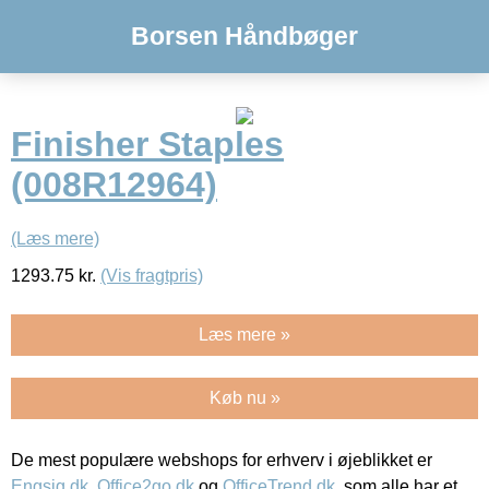
Borsen Håndbøger
Finisher Staples
(008R12964)
(Læs mere)
1293.75
kr.
(Vis fragtpris)
Læs mere »
Køb nu »
De mest populære webshops for erhverv i øjeblikket er
Engsig.dk
,
Office2go.dk
og
OfficeTrend.dk
, som alle har et