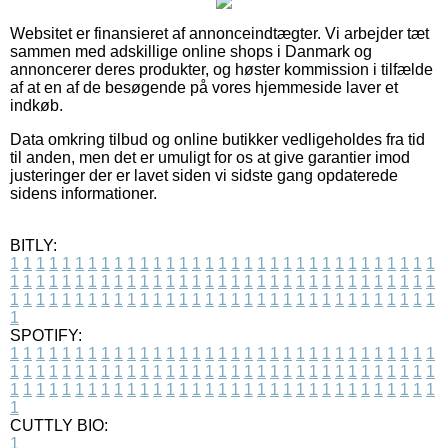
Websitet er finansieret af annonceindtægter. Vi arbejder tæt
sammen med adskillige online shops i Danmark og
annoncerer deres produkter, og høster kommission i tilfælde
af at en af de besøgende på vores hjemmeside laver et
indkøb.
Data omkring tilbud og online butikker vedligeholdes fra tid
til anden, men det er umuligt for os at give garantier imod
justeringer der er lavet siden vi sidste gang opdaterede
sidens informationer.
BITLY:
1
1
1
1
1
1
1
1
1
1
1
1
1
1
1
1
1
1
1
1
1
1
1
1
1
1
1
1
1
1
1
1
1
1
1
1
1
1
1
1
1
1
1
1
1
1
1
1
1
1
1
1
1
1
1
1
1
1
1
1
1
1
1
1
1
1
1
1
1
1
1
1
1
1
1
1
1
1
1
1
1
1
1
1
1
1
1
1
1
1
1
1
1
1
1
1
1
1
1
1
SPOTIFY:
1
1
1
1
1
1
1
1
1
1
1
1
1
1
1
1
1
1
1
1
1
1
1
1
1
1
1
1
1
1
1
1
1
1
1
1
1
1
1
1
1
1
1
1
1
1
1
1
1
1
1
1
1
1
1
1
1
1
1
1
1
1
1
1
1
1
1
1
1
1
1
1
1
1
1
1
1
1
1
1
1
1
1
1
1
1
1
1
1
1
1
1
1
1
1
1
1
1
1
1
CUTTLY BIO:
1