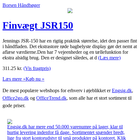
Borsen Håndbøger
Finvægt JSR150
Jennings JSR-150 har en rigtig praktisk størrelse, idet den passer fint
i håndfladen. Det ekstrastore røde bagbelyste display gør det nemt at
aflæse værdierne.Den har 7 vejeenheder og en tællefunktion for
ekstra alsidig brug. Den er designet således, at d
(Læs mere)
311.25
kr.
(Vis fragtpris)
Læs mere »
Køb nu »
De mest populære webshops for erhverv i øjeblikket er
Engsig.dk
,
Office2go.dk
og
OfficeTrend.dk
, som alle har et stort sortiment til
gode priser.
Engsig.dk har mere end 50.000 varenumre på lager, klar til
hurtig levering indenfor få dage. Sortimentet spænder bredt,
lige fra stort kontorudstyr til små produkter på kontoret. Klik