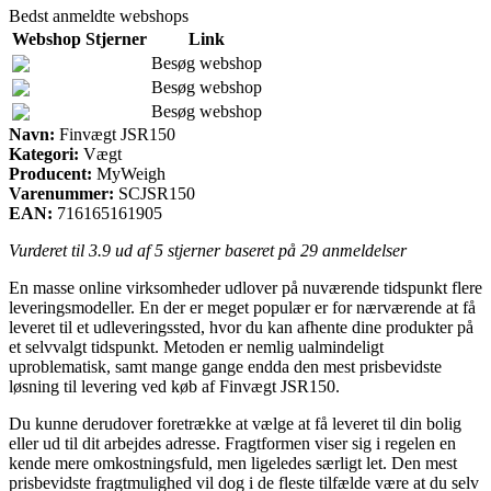
Bedst anmeldte webshops
Webshop
Stjerner
Link
Besøg webshop
Besøg webshop
Besøg webshop
Navn:
Finvægt JSR150
Kategori:
Vægt
Producent:
MyWeigh
Varenummer:
SCJSR150
EAN:
716165161905
Vurderet til
3.9
ud af 5 stjerner baseret på
29
anmeldelser
En masse online virksomheder udlover på nuværende tidspunkt flere
leveringsmodeller. En der er meget populær er for nærværende at få
leveret til et udleveringssted, hvor du kan afhente dine produkter på
et selvvalgt tidspunkt. Metoden er nemlig ualmindeligt
uproblematisk, samt mange gange endda den mest prisbevidste
løsning til levering ved køb af Finvægt JSR150.
Du kunne derudover foretrække at vælge at få leveret til din bolig
eller ud til dit arbejdes adresse. Fragtformen viser sig i regelen en
kende mere omkostningsfuld, men ligeledes særligt let. Den mest
prisbevidste fragtmulighed vil dog i de fleste tilfælde være at du selv