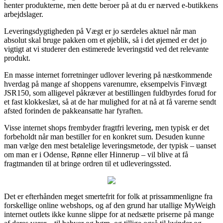
henter produkterne, men dette beroer på at du er nærved e-butikkens
arbejdslager.
Leveringsdygtigheden på Vægt er jo særdeles aktuel når man
absolut skal bruge pakken om et øjeblik, så i det øjemed er det jo
vigtigt at vi studerer den estimerede leveringstid ved det relevante
produkt.
En masse internet forretninger udlover levering på næstkommende
hverdag på mange af shoppens varenumre, eksempelvis Finvægt
JSR150, som alligevel påkræver at bestillingen fuldbyrdes forud for
et fast klokkeslæt, så at de har mulighed for at nå at få varerne sendt
afsted forinden de pakkeansatte har fyraften.
Visse internet shops frembyder fragtfri levering, men typisk er det
forbeholdt når man bestiller for en konkret sum. Desuden kunne
man vælge den mest betalelige leveringsmetode, der typisk – uanset
om man er i Odense, Rønne eller Hinnerup – vil blive at få
fragtmanden til at bringe ordren til et udleveringssted.
Det er efterhånden meget smertefrit for folk at prissammenligne fra
forskellige online webshops, og af den grund har utallige MyWeigh
internet outlets ikke kunne slippe for at nedsætte priserne på mange