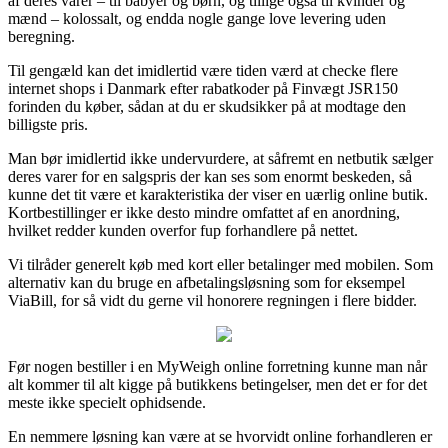
af deres varer – til babyer og børn, og tillige også til kvinder og
mænd – kolossalt, og endda nogle gange love levering uden
beregning.
Til gengæld kan det imidlertid være tiden værd at checke flere
internet shops i Danmark efter rabatkoder på Finvægt JSR150
forinden du køber, sådan at du er skudsikker på at modtage den
billigste pris.
Man bør imidlertid ikke undervurdere, at såfremt en netbutik sælger
deres varer for en salgspris der kan ses som enormt beskeden, så
kunne det tit være et karakteristika der viser en uærlig online butik.
Kortbestillinger er ikke desto mindre omfattet af en anordning,
hvilket redder kunden overfor fup forhandlere på nettet.
Vi tilråder generelt køb med kort eller betalinger med mobilen. Som
alternativ kan du bruge en afbetalingsløsning som for eksempel
ViaBill, for så vidt du gerne vil honorere regningen i flere bidder.
Før nogen bestiller i en MyWeigh online forretning kunne man når
alt kommer til alt kigge på butikkens betingelser, men det er for det
meste ikke specielt ophidsende.
En nemmere løsning kan være at se hvorvidt online forhandleren er