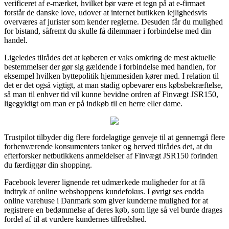
verificeret af e-mærket, hvilket bør være et tegn på at e-firmaet
forstår de danske love, udover at internet butikken lejlighedsvis
overværes af jurister som kender reglerne. Desuden får du mulighed
for bistand, såfremt du skulle få dilemmaer i forbindelse med din
handel.
Ligeledes tilrådes det at køberen er vaks omkring de mest aktuelle
bestemmelser der gør sig gældende i forbindelse med handlen, for
eksempel hvilken byttepolitik hjemmesiden kører med. I relation til
det er det også vigtigt, at man stadig opbevarer ens købsbekræftelse,
så man til enhver tid vil kunne bevidne ordren af Finvægt JSR150,
ligegyldigt om man er på indkøb til en herre eller dame.
Trustpilot tilbyder dig flere fordelagtige genveje til at gennemgå flere
forhenværende konsumenters tanker og herved tilrådes det, at du
efterforsker netbutikkens anmeldelser af Finvægt JSR150 forinden
du færdiggør din shopping.
Facebook leverer lignende ret udmærkede muligheder for at få
indtryk af online webshoppens kundefokus. I øvrigt ses endda
online varehuse i Danmark som giver kunderne mulighed for at
registrere en bedømmelse af deres køb, som lige så vel burde drages
fordel af til at vurdere kundernes tilfredshed.