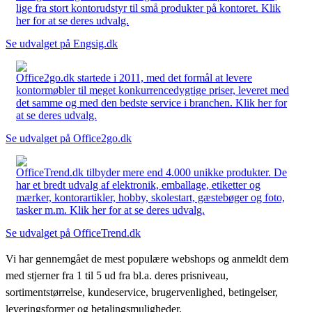
lige fra stort kontorudstyr til små produkter på kontoret. Klik
her for at se deres udvalg.
Se udvalget på Engsig.dk
Office2go.dk startede i 2011, med det formål at levere
kontormøbler til meget konkurrencedygtige priser, leveret med
det samme og med den bedste service i branchen. Klik her for
at se deres udvalg.
Se udvalget på Office2go.dk
OfficeTrend.dk tilbyder mere end 4.000 unikke produkter. De
har et bredt udvalg af elektronik, emballage, etiketter og
mærker, kontorartikler, hobby, skolestart, gæstebøger og foto,
tasker m.m. Klik her for at se deres udvalg.
Se udvalget på OfficeTrend.dk
Vi har gennemgået de mest populære webshops og anmeldt dem
med stjerner fra 1 til 5 ud fra bl.a. deres prisniveau,
sortimentstørrelse, kundeservice, brugervenlighed, betingelser,
leveringsformer og betalingsmuligheder.