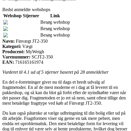
Bedst anmeldte webshops
Webshop
Stjerner
Link
Besøg webshop
Besøg webshop
Besøg webshop
Navn:
Finvægt JT2-350
Kategori:
Vægt
Producent:
MyWeigh
Varenummer:
SCJT2-350
EAN:
716165161974
Vurderet til
4.1
ud af 5 stjerner baseret på
28
anmeldelser
En del e-forretninger giver nu til dags et bredt udvalg af
fragtmetoder. En af de mest moderne er i dag at få leveret til en
pakkeshop, og så kan du blot gå forbi efter de nyindkøbte varer når
det passer dig. Fragtmetoden er jo ret så nem, samt oftest tillige den
mest betalelige fragttype ved køb af Finvægt JT2-350.
Du kan også påtænke at vælge udbringning til din bolig eller ud på
dit arbejde. Fragtformen viser sig gerne en tak mere pebret, men
endda ret uproblematisk. Den mest betalelige form for levering vil
dog til enhver tid være selv at hente produkterne, hvilket dog beroer