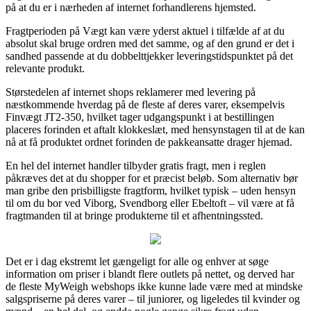
på at du er i nærheden af internet forhandlerens hjemsted.
Fragtperioden på Vægt kan være yderst aktuel i tilfælde af at du
absolut skal bruge ordren med det samme, og af den grund er det i
sandhed passende at du dobbelttjekker leveringstidspunktet på det
relevante produkt.
Størstedelen af internet shops reklamerer med levering på
næstkommende hverdag på de fleste af deres varer, eksempelvis
Finvægt JT2-350, hvilket tager udgangspunkt i at bestillingen
placeres forinden et aftalt klokkeslæt, med hensynstagen til at de kan
nå at få produktet ordnet forinden de pakkeansatte drager hjemad.
En hel del internet handler tilbyder gratis fragt, men i reglen
påkræves det at du shopper for et præcist beløb. Som alternativ bør
man gribe den prisbilligste fragtform, hvilket typisk – uden hensyn
til om du bor ved Viborg, Svendborg eller Ebeltoft – vil være at få
fragtmanden til at bringe produkterne til et afhentningssted.
Det er i dag ekstremt let gængeligt for alle og enhver at søge
information om priser i blandt flere outlets på nettet, og derved har
de fleste MyWeigh webshops ikke kunne lade være med at mindske
salgspriserne på deres varer – til juniorer, og ligeledes til kvinder og