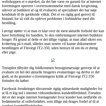
webshoppen er e-mærket, da det bør være en garanti for at internet
forretningen opererer i overensstemmelse med dansk lovgivning,
udover at butikken af og til evalueres af specialister der har nøje
kendskab til de gældende vilkår. Det er en rigtig god genvej til
bistand, for så vidt du oplever problemer i forbindelse med din
bestilling.
I øvrigt støtter vi at man er klar over de mest aktuelle forhold der kan
have betydning for handlen, fx den ombytningsret internet butikken
bruger. På grund af dette er det tillige vigtigt, at man altid sikrer ens
kvittering på e-mail, således man senere vil kunne dokumentere
bestillingen af Finvægt JT2-350, uden hensyn til om du er dreng
eller pige.
Trustpilot tilbyder dig fuldkommen hensigtsmæssige genveje til at
evaluere en hel del aktuelle brugeres evalueringer og derfor er det
godt, at du gransker e-forretningens kritik af Finvægt JT2-350
forinden du køber.
Facebook frembringer tilsvarende rigtig udmærkede muligheder for
at få et kig ind i internet virksomhedens kundetilfredshed. Foruden
det er der nogle internet foretagender hvor kunder kan nedfælde en
bedømmelse af ordreforløbet, som tillige må drages fordel af til at
vurdere kundetilfredsheden.