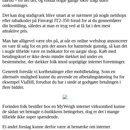
mænd – en hel del, og endda nogle gange sikre fragt uden
omkostninger.
Det kan dog stadigvæk blive smart at se nærmere på nogle netshops
efter rabatkoder på Finvægt JT2-350 forud for at du gennemfører
din bestilling, således at man er tryg ved at få fat i den mest
attraktive pris.
Man bør alligevel være obs på, at når en online webshop annoncerer
en vare til salg for en pris der anses for hamrende gunstig, så kan det
i nogle tilfælde være en indikator for en uægte shop. Køb med
betalingskort er ikke desto mindre dækket ind under en
bestemmelse, der dækker folk imod uoprigtige internet forretninger.
Generelt foreslår vi kortbetalinger eller mobilbetaling. Som en
alternativ mulighed kunne du anvende en afbetalingsløsning fra for
eksempel ViaBill, forudsat du har i sinde at godtgøre betalingen i
flere bidder.
Forinden folk bestiller hos en MyWeigh internet virksomhed kunne
de sådan set betragte e-butikkens betingelser, dog er det i mange
tilfælde ikke super spændende.
Et andet forslag kunne derfor være at bemærke om internet