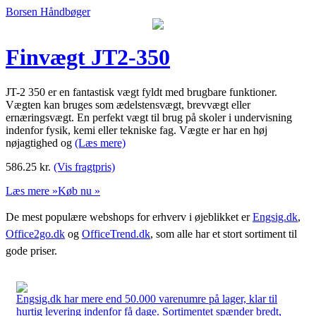
Borsen Håndbøger
Finvægt JT2-350
JT-2 350 er en fantastisk vægt fyldt med brugbare funktioner.
Vægten kan bruges som ædelstensvægt, brevvægt eller
ernæringsvægt. En perfekt vægt til brug på skoler i undervisning
indenfor fysik, kemi eller tekniske fag. Vægte er har en høj
nøjagtighed og
(Læs mere)
586.25
kr.
(Vis fragtpris)
Læs mere »
Køb nu »
De mest populære webshops for erhverv i øjeblikket er
Engsig.dk
,
Office2go.dk
og
OfficeTrend.dk
, som alle har et stort sortiment til
gode priser.
Engsig.dk har mere end 50.000 varenumre på lager, klar til
hurtig levering indenfor få dage. Sortimentet spænder bredt,