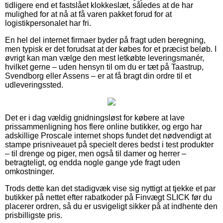
tidligere end et fastslået klokkeslæt, således at de har
mulighed for at nå at få varen pakket forud for at
logistikpersonalet har fri.
En hel del internet firmaer byder på fragt uden beregning,
men typisk er det forudsat at der købes for et præcist beløb. I
øvrigt kan man vælge den mest letkøbte leveringsmanér,
hvilket gerne – uden hensyn til om du er tæt på Taastrup,
Svendborg eller Assens – er at få bragt din ordre til et
udleveringssted.
Det er i dag vældig gnidningsløst for købere at lave
prissammenligning hos flere online butikker, og ergo har
adskillige Proscale internet shops fundet det nødvendigt at
stampe prisniveauet på specielt deres bedst i test produkter
– til drenge og piger, men også til damer og herrer –
betragteligt, og endda nogle gange yde fragt uden
omkostninger.
Trods dette kan det stadigvæk vise sig nyttigt at tjekke et par
butikker på nettet efter rabatkoder på Finvægt SLICK før du
placerer ordren, så du er usvigeligt sikker på at indhente den
prisbilligste pris.