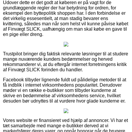
Udover dette er det godt at køberen er på vagt for de
grundlæggende regler der har betydning for ordren, for
eksempel den byttepolitik shoppen har. I den forbindelse er
det virkelig essesentielt, at man stadig bevarer ens
kvittering, således man når som helst vil kunne påvise købet
af Finvægt SLICK, uafhængig om man skal købe en gave til
en pige eller dreng.
Trustpilot bringer dig faktisk relevante løsninger til at studere
mange nuværende kunders bedømmelser og herved
rekommanderer vi, at du eftergår internet forretningens kritik
af Finvægt SLICK forinden du handler.
Facebook tilbyder lignende fuldt ud pålidelige metoder til at
få indblik i internet virksomhedens popularitet. Derudover
møder vi en række e-butikker som tilbyder kunderne at
skrive en bedømmelse af virksomhedens service, hvilket
desuden bør udnyttes til at vurdere hvor glade kunderne er.
Vores website er finansieret ved hjælp af annoncer. Vi har et
tæt samarbejde med mange e-butikker derved at vi
markedsfører deres varer, og opnår honorar når de brugere