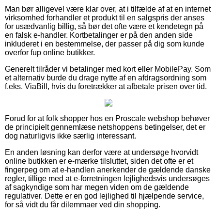
Man bør alligevel være klar over, at i tilfælde af at en internet
virksomhed forhandler et produkt til en salgspris der anses
for usædvanlig billig, så bør det ofte være et kendetegn på
en falsk e-handler. Kortbetalinger er på den anden side
inkluderet i en bestemmelse, der passer på dig som kunde
overfor fup online butikker.
Generelt tilråder vi betalinger med kort eller MobilePay. Som
et alternativ burde du drage nytte af en afdragsordning som
f.eks. ViaBill, hvis du foretrækker at afbetale prisen over tid.
Forud for at folk shopper hos en Proscale webshop behøver
de principielt gennemlæse netshoppens betingelser, det er
dog naturligvis ikke særlig interessant.
En anden løsning kan derfor være at undersøge hvorvidt
online butikken er e-mærke tilsluttet, siden det ofte er et
fingerpeg om at e-handlen anerkender de gældende danske
regler, tillige med at e-forretningen lejlighedsvis undersøges
af sagkyndige som har megen viden om de gældende
regulativer. Dette er en god lejlighed til hjælpende service,
for så vidt du får dilemmaer ved din shopping.