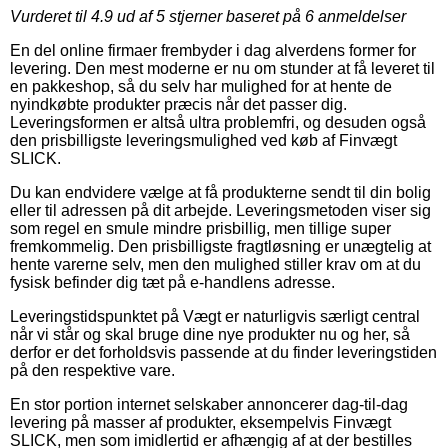
Vurderet til
4.9
ud af 5 stjerner baseret på
6
anmeldelser
En del online firmaer frembyder i dag alverdens former for
levering. Den mest moderne er nu om stunder at få leveret til
en pakkeshop, så du selv har mulighed for at hente de
nyindkøbte produkter præcis når det passer dig.
Leveringsformen er altså ultra problemfri, og desuden også
den prisbilligste leveringsmulighed ved køb af Finvægt
SLICK.
Du kan endvidere vælge at få produkterne sendt til din bolig
eller til adressen på dit arbejde. Leveringsmetoden viser sig
som regel en smule mindre prisbillig, men tillige super
fremkommelig. Den prisbilligste fragtløsning er unægtelig at
hente varerne selv, men den mulighed stiller krav om at du
fysisk befinder dig tæt på e-handlens adresse.
Leveringstidspunktet på Vægt er naturligvis særligt central
når vi står og skal bruge dine nye produkter nu og her, så
derfor er det forholdsvis passende at du finder leveringstiden
på den respektive vare.
En stor portion internet selskaber annoncerer dag-til-dag
levering på masser af produkter, eksempelvis Finvægt
SLICK, men som imidlertid er afhængig af at der bestilles