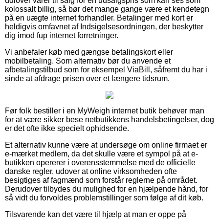
udlover varer til salg for en udsalgspris som kan ses som
kolossalt billig, så bør det mange gange være et kendetegn
på en uægte internet forhandler. Betalinger med kort er
heldigvis omfavnet af Indsigelsesordningen, der beskytter
dig imod fup internet forretninger.
Vi anbefaler køb med gængse betalingskort eller
mobilbetaling. Som alternativ bør du anvende et
afbetalingstilbud som for eksempel ViaBill, såfremt du har i
sinde at afdrage prisen over et længere tidsrum.
Før folk bestiller i en MyWeigh internet butik behøver man
for at være sikker bese netbutikkens handelsbetingelser, dog
er det ofte ikke specielt ophidsende.
Et alternativ kunne være at undersøge om online firmaet er
e-mærket medlem, da det skulle være et sympol på at e-
butikken opererer i overensstemmelse med de officielle
danske regler, udover at online virksomheden ofte
besigtiges af fagmænd som forstår reglerne på området.
Derudover tilbydes du mulighed for en hjælpende hånd, for
så vidt du forvoldes problemstillinger som følge af dit køb.
Tilsvarende kan det være til hjælp at man er oppe på