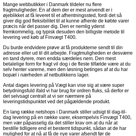
Mange webbutikker i Danmark tildeler nu flere
fragtmuligheder. En af dem der er mest anvendt er i
øjeblikket at få leveret til et afhentningssted, fordi det så
giver dig god fleksibilitet til at kunne afhente de købte varer
præcis når det passer dig. Den er nemlig yderst
fremkommelig, og typisk desuden den billigste metode til
levering ved køb af Finvægt T400.
Du burde endvidere prøve at få produkterne sendt til din
adresse eller ud til dit arbejde. Fragtmuligheden er desværre
en tand dyrere, men endda særdeles nem. Den mest
betalelige form for fragt vil dog i de fleste tilfælde være at du
selv henter varerne, men den løsning betinges af at du har
bopæl i nærheden af netbutikkens lager.
Antal dages levering på Vægt kan vise sig at være super
betydningsfuld ifald vi har brug for ordren fluks, så derfor er
det selvsagt centralt at vi ser nærmere på
leveringstidspunktet ved det pågældende produkt.
En lang række netshops i Danmark stiller udsigt til dag-til-
dag levering på en række varer, eksempelvis Finvægt T400,
men vær påpasselig da det stiller krav om at du når at
bestille tidligere end et bestemt tidspunkt, sådan at de har
mulighed for at nå at få de nye varer afsendt før de