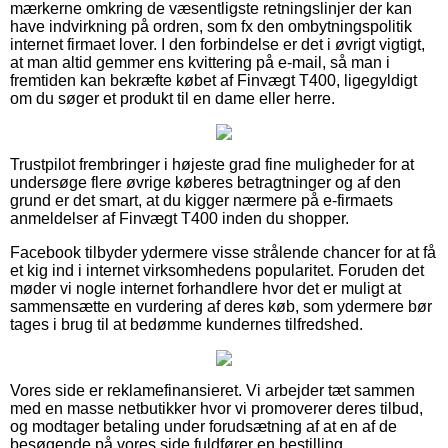
mærkerne omkring de væsentligste retningslinjer der kan
have indvirkning på ordren, som fx den ombytningspolitik
internet firmaet lover. I den forbindelse er det i øvrigt vigtigt,
at man altid gemmer ens kvittering på e-mail, så man i
fremtiden kan bekræfte købet af Finvægt T400, ligegyldigt
om du søger et produkt til en dame eller herre.
Trustpilot frembringer i højeste grad fine muligheder for at
undersøge flere øvrige køberes betragtninger og af den
grund er det smart, at du kigger nærmere på e-firmaets
anmeldelser af Finvægt T400 inden du shopper.
Facebook tilbyder ydermere visse strålende chancer for at få
et kig ind i internet virksomhedens popularitet. Foruden det
møder vi nogle internet forhandlere hvor det er muligt at
sammensætte en vurdering af deres køb, som ydermere bør
tages i brug til at bedømme kundernes tilfredshed.
Vores side er reklamefinansieret. Vi arbejder tæt sammen
med en masse netbutikker hvor vi promoverer deres tilbud,
og modtager betaling under forudsætning af at en af de
besøgende på vores side fuldfører en bestilling.