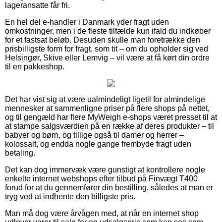
lageransatte får fri.
En hel del e-handler i Danmark yder fragt uden
omkostninger, men i de fleste tilfælde kun ifald du indkøber
for et fastsat beløb. Desuden skulle man foretrække den
prisbilligste form for fragt, som tit – om du opholder sig ved
Helsingør, Skive eller Lemvig – vil være at få kørt din ordre
til en pakkeshop.
Det har vist sig at være ualmindeligt ligetil for almindelige
mennesker at sammenligne priser på flere shops på nettet,
og til gengæld har flere MyWeigh e-shops været presset til at
at stampe salgsværdien på en række af deres produkter – til
babyer og børn, og tillige også til damer og herrer –
kolossalt, og endda nogle gange frembyde fragt uden
betaling.
Det kan dog immervæk være gunstigt at kontrollere nogle
enkelte internet webshops efter tilbud på Finvægt T400
forud for at du gennemfører din bestilling, således at man er
tryg ved at indhente den billigste pris.
Man må dog være årvågen med, at når en internet shop