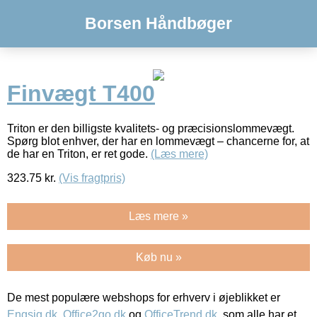
Borsen Håndbøger
Finvægt T400
Triton er den billigste kvalitets- og præcisionslommevægt.
Spørg blot enhver, der har en lommevægt – chancerne for, at
de har en Triton, er ret gode.
(Læs mere)
323.75
kr.
(Vis fragtpris)
Læs mere »
Køb nu »
De mest populære webshops for erhverv i øjeblikket er
Engsig.dk
,
Office2go.dk
og
OfficeTrend.dk
, som alle har et