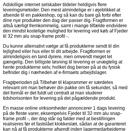
Adskillige internet selskaber tildeler heldigvis flere
leveringsmetoder. Den mest almindelige er i øjeblikket at
afsende til en pakkeshop, og så kan du bare gå forbi efter
dine nye produkter den dag der passer dig. Fragtformen er
altså særligt fremkommelig, samt i mange tilfælde endvidere
den mindst kostelige mulighed for levering ved køb af Fjeder
til 32 mm alu snap-frame profil -.
Du kunne alternativt vælge at få produkterne sendt til din
lejlighed eller hus eller til dit arbejde. Fragtformen er
almindeligvis en tand dyrere, men omvendt meget let
gængelig. Den billigste løsning til levering er unægtelig at
hente produkterne selv, hvilket dog beroer på at du fysisk
befinder dig i nærheden af e-firmaets arbejdslager.
Fragtperioden på Tilbehør til klaprammer er særdeles
relevant om man behøver din pakke om få sekunder, så med
det formål er det fuldt ud centralt at man studerer
tidshorisonten for levering på det pågældende produkt.
En masse online virksomheder annoncerer 1 dags levering
på de fleste varer, eksempelvis Fjeder til 32 mm alu snap-
frame profil -, der dog står og falder med at bestillingen
realiseres før et fastslået klokkeslæt, sådan at de garanteret
kan nå at få produkterne afsendt inden lagermedarbejderne