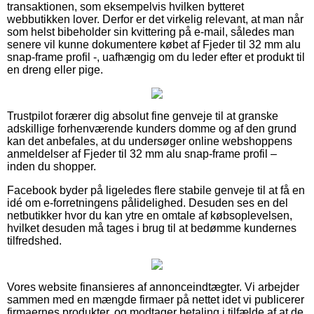
transaktionen, som eksempelvis hvilken bytteret
webbutikken lover. Derfor er det virkelig relevant, at man når
som helst bibeholder sin kvittering på e-mail, således man
senere vil kunne dokumentere købet af Fjeder til 32 mm alu
snap-frame profil -, uafhængig om du leder efter et produkt til
en dreng eller pige.
Trustpilot forærer dig absolut fine genveje til at granske
adskillige forhenværende kunders domme og af den grund
kan det anbefales, at du undersøger online webshoppens
anmeldelser af Fjeder til 32 mm alu snap-frame profil –
inden du shopper.
Facebook byder på ligeledes flere stabile genveje til at få en
idé om e-forretningens pålidelighed. Desuden ses en del
netbutikker hvor du kan ytre en omtale af købsoplevelsen,
hvilket desuden må tages i brug til at bedømme kundernes
tilfredshed.
Vores website finansieres af annonceindtægter. Vi arbejder
sammen med en mængde firmaer på nettet idet vi publicerer
firmaernes produkter, og modtager betaling i tilfælde af at de