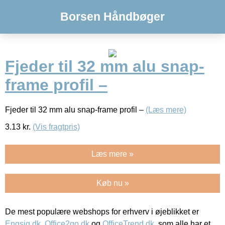
Borsen Håndbøger
Fjeder til 32 mm alu snap-
frame profil –
Fjeder til 32 mm alu snap-frame profil –
(Læs mere)
3.13
kr.
(Vis fragtpris)
Læs mere »
Køb nu »
De mest populære webshops for erhverv i øjeblikket er
Engsig.dk
,
Office2go.dk
og
OfficeTrend.dk
, som alle har et