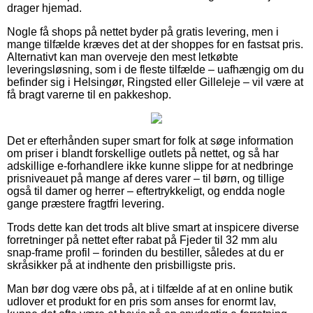
drager hjemad.
Nogle få shops på nettet byder på gratis levering, men i
mange tilfælde kræves det at der shoppes for en fastsat pris.
Alternativt kan man overveje den mest letkøbte
leveringsløsning, som i de fleste tilfælde – uafhængig om du
befinder sig i Helsingør, Ringsted eller Gilleleje – vil være at
få bragt varerne til en pakkeshop.
Det er efterhånden super smart for folk at søge information
om priser i blandt forskellige outlets på nettet, og så har
adskillige e-forhandlere ikke kunne slippe for at nedbringe
prisniveauet på mange af deres varer – til børn, og tillige
også til damer og herrer – eftertrykkeligt, og endda nogle
gange præstere fragtfri levering.
Trods dette kan det trods alt blive smart at inspicere diverse
forretninger på nettet efter rabat på Fjeder til 32 mm alu
snap-frame profil – forinden du bestiller, således at du er
skråsikker på at indhente den prisbilligste pris.
Man bør dog være obs på, at i tilfælde af at en online butik
udlover et produkt for en pris som anses for enormt lav,