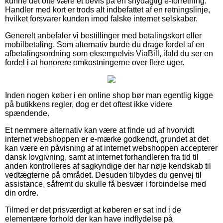
kunne det ofte være et bevis på en snydagtig e-forretning.
Handler med kort er trods alt indbefattet af en retningslinje,
hvilket forsvarer kunden imod falske internet selskaber.
Generelt anbefaler vi bestillinger med betalingskort eller
mobilbetaling. Som alternativ burde du drage fordel af en
afbetalingsordning som eksempelvis ViaBill, ifald du ser en
fordel i at honorere omkostningerne over flere uger.
Inden nogen køber i en online shop bør man egentlig kigge
på butikkens regler, dog er det oftest ikke videre
spændende.
Et nemmere alternativ kan være at finde ud af hvorvidt
internet webshoppen er e-mærke godkendt, grundet at det
kan være en påvisning af at internet webshoppen accepterer
dansk lovgivning, samt at internet forhandleren fra tid til
anden kontrolleres af sagkyndige der har nøje kendskab til
vedtægterne på området. Desuden tilbydes du genvej til
assistance, såfremt du skulle få besvær i forbindelse med
din ordre.
Tilmed er det prisværdigt at køberen er sat ind i de
elementære forhold der kan have indflydelse på