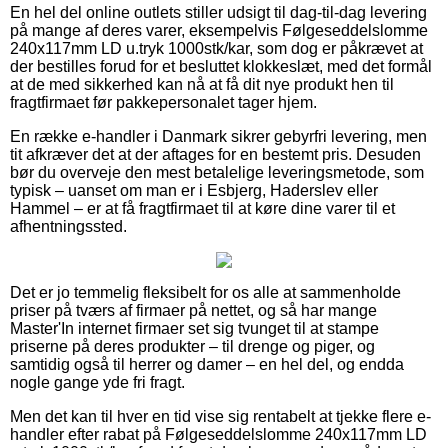
En hel del online outlets stiller udsigt til dag-til-dag levering
på mange af deres varer, eksempelvis Følgeseddelslomme
240x117mm LD u.tryk 1000stk/kar, som dog er påkrævet at
der bestilles forud for et besluttet klokkeslæt, med det formål
at de med sikkerhed kan nå at få dit nye produkt hen til
fragtfirmaet før pakkepersonalet tager hjem.
En række e-handler i Danmark sikrer gebyrfri levering, men
tit afkræver det at der aftages for en bestemt pris. Desuden
bør du overveje den mest betalelige leveringsmetode, som
typisk – uanset om man er i Esbjerg, Haderslev eller
Hammel – er at få fragtfirmaet til at køre dine varer til et
afhentningssted.
Det er jo temmelig fleksibelt for os alle at sammenholde
priser på tværs af firmaer på nettet, og så har mange
Master'In internet firmaer set sig tvunget til at stampe
priserne på deres produkter – til drenge og piger, og
samtidig også til herrer og damer – en hel del, og endda
nogle gange yde fri fragt.
Men det kan til hver en tid vise sig rentabelt at tjekke flere e-
handler efter rabat på Følgeseddelslomme 240x117mm LD