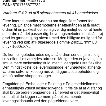
Varenummer:
P1587773
EAN:
5701766877732
Vurderet til
4.2
ud af 5 stjerner baseret på
41
anmeldelser
Flere internet handler yder nu om dage flere former for
levering. En af de mest moderne er efterhånden at få bragt
ordren til en pakkeshop, som giver dig mulighed for at hente
din ordre når det passer dig. Leveringsmetoden er altså i høj
grad let gængelig, og oftest tilmed den billigste mulighed for
levering ved køb af Følgeseddelslomme 240x117mm LD
u.tryk 1000stk/kar.
Du kunne ligeledes udse dig at få ordren sendt hjem til dig
selv eller til dit arbejdes adresse. Muligheden er jævnligt en
smule mere omkostningsfuld, men til gengæld ultra fleksibel.
Den mindst kostelige leveringsmodel er unægtelig at hente
varerne selv, hvilket dog nødvendiggør at du opholder dig
tæt på online shoppens lager.
Fragttiden på Emballage > Pakning > Følgeseddellommer
er naturligvis yderst udslagsgivende i tilfælde af at vi står og
skal bruge ordren omgående, så herved er det øjensynligt
centralt at du kigger nærmere på det estimerede
leveringstidspunkt ved den pågældende vare.