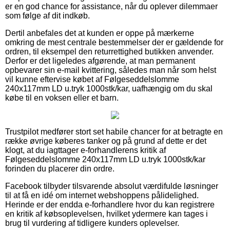
er en god chance for assistance, når du oplever dilemmaer
som følge af dit indkøb.
Dertil anbefales det at kunden er oppe på mærkerne
omkring de mest centrale bestemmelser der er gældende for
ordren, til eksempel den returrettighed butikken anvender.
Derfor er det ligeledes afgørende, at man permanent
opbevarer sin e-mail kvittering, således man når som helst
vil kunne eftervise købet af Følgeseddelslomme
240x117mm LD u.tryk 1000stk/kar, uafhængig om du skal
købe til en voksen eller et barn.
Trustpilot medfører stort set habile chancer for at betragte en
række øvrige køberes tanker og på grund af dette er det
klogt, at du iagttager e-forhandlerens kritik af
Følgeseddelslomme 240x117mm LD u.tryk 1000stk/kar
forinden du placerer din ordre.
Facebook tilbyder tilsvarende absolut værdifulde løsninger
til at få en idé om internet webshoppens pålidelighed.
Herinde er der endda e-forhandlere hvor du kan registrere
en kritik af købsoplevelsen, hvilket ydermere kan tages i
brug til vurdering af tidligere kunders oplevelser.