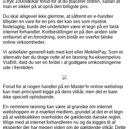
u.tryk 1000stk/kar forud for at du placerer ordren, sådan at
man er sikker på at opnå den billigste pris.
Du skal alligevel ikke glemme, at såfremt en e-handler
tilbyder en vare for en pris der kan ses som mystisk
fordelagtig, burde det undertiden være et tegn på en falsk
internet forhandler. Kortbestillinger er på den anden side
omfavnet af en forordning, som bistår en overfor falske
online virksomheder.
Vi anbefaler generelt køb med kort eller MobilePay. Som et
alternativ bør du drage nytte af en løsning fra eksempelvis
ViaBill, ifald du ser en fordel i at godtgøre omkostningerne
ude i fremtiden.
Forud for at nogen handler på en Master'In online webshop
kan man principielt kigge på dens vilkår, men det er bare
ikke specielt ophidsende.
En nemmere løsning kan være at granske om internet
webshoppen er e-mærket medlem, grundet at det er et tegn
på at webbutikken overholder de gældende danske regler,
tillige med at internet forhandleren nu og da kigges til af
eksperter der har megen viden om de gældende vilkår. Dette