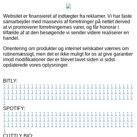
Websitet er finansieret af indtægter fra reklamer. Vi har faste
samarbejder med massevis af forretninger på nettet derved
at vi promoverer forretningernes varer, og får honorar i
tilfælde af at den besøgende vi sender videre realiserer en
handel.
Orientering om produkter og internet selskaber værnes om
rutinemæssigt, men det er ikke muligt for os at give garantier
imod modifikationer der er blevet lavet siden vi sidst
opdaterede vores oplysninger.
BITLY:
1
1
1
1
1
1
1
1
1
1
1
1
1
1
1
1
1
1
1
1
1
1
1
1
1
1
1
1
1
1
1
1
1
1
1
1
1
1
1
1
1
1
1
1
1
1
1
1
1
1
1
1
1
1
1
1
1
1
1
1
1
1
1
1
1
1
1
1
1
1
1
1
1
1
1
1
1
1
1
1
1
1
1
1
1
1
1
1
1
1
1
1
1
1
1
1
1
1
1
1
SPOTIFY:
1
1
1
1
1
1
1
1
1
1
1
1
1
1
1
1
1
1
1
1
1
1
1
1
1
1
1
1
1
1
1
1
1
1
1
1
1
1
1
1
1
1
1
1
1
1
1
1
1
1
1
1
1
1
1
1
1
1
1
1
1
1
1
1
1
1
1
1
1
1
1
1
1
1
1
1
1
1
1
1
1
1
1
1
1
1
1
1
1
1
1
1
1
1
1
1
1
1
1
1
CUTTLY BIO: