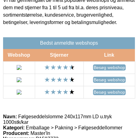
Vi har gennemgået de mest populære webshops og anmeldt
dem med stjerner fra 1 til 5 ud fra bl.a. deres prisniveau,
sortimentstørrelse, kundeservice, brugervenlighed,
betingelser, leveringsformer og betalingsmuligheder.
Bedst anmeldte webshops
Webshop
Stjerner
Link
Besøg webshop
Besøg webshop
Besøg webshop
Navn:
Følgeseddelslomme 240x117mm LD u.tryk
1000stk/kar
Kategori:
Emballage > Pakning > Følgeseddellommer
Producent:
Master'In