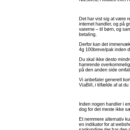
Det har vist sig at være 
internet handler, og på g
varerne – til børn, og s
betaling.
Derfor kan det immervæk 
4g 100breve/pak inden du 
Du skal ikke desto mindre
hamrende overkommelig, 
på den anden side omfatte
Vi anbefaler generelt ko
ViaBill, i tilfælde af at d
Inden nogen handler i en
dog for det meste ikke sæ
Et nemmere alternativ ku
en indikator for at websh
sagkyndige der har den 