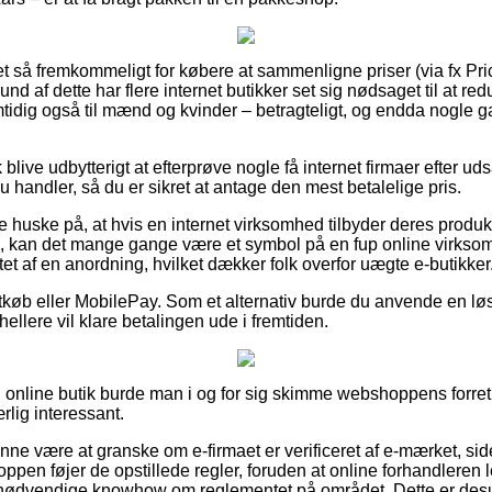
ret så fremkommeligt for købere at sammenligne priser (via fx Pri
rund af dette har flere internet butikker set sig nødsaget til at 
amtidig også til mænd og kvinder – betragteligt, og endda nogle 
blive udbytterigt at efterprøve nogle få internet firmaer efter 
handler, så du er sikret at antage den mest betalelige pris.
 huske på, at hvis en internet virksomhed tilbyder deres produkte
kan det mange gange være et symbol på en fup online virksomhe
t af en anordning, hvilket dækker folk overfor uægte e-butikker
rtkøb eller MobilePay. Som et alternativ burde du anvende en 
u hellere vil klare betalingen ude i fremtiden.
 online butik burde man i og for sig skimme webshoppens forretn
rlig interessant.
nne være at granske om e-firmaet er verificeret af e-mærket, si
oppen føjer de opstillede regler, foruden at online forhandleren 
nødvendige knowhow om reglementet på området. Dette er desude