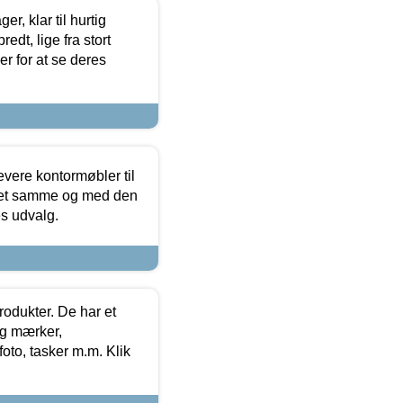
, klar til hurtig
edt, lige fra stort
er for at se deres
evere kontormøbler til
 det samme og med den
es udvalg.
rodukter. De har et
og mærker,
foto, tasker m.m. Klik