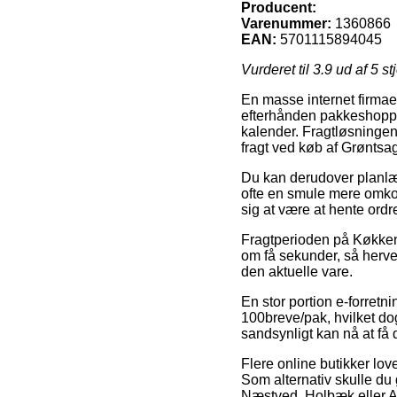
Producent:
Varenummer:
1360866
EAN:
5701115894045
Vurderet til
3.9
ud af 5 st
En masse internet firmae
efterhånden pakkeshoppen
kalender. Fragtløsningen 
fragt ved køb af Grønts
Du kan derudover planlægg
ofte en smule mere omkost
sig at være at hente ordr
Fragtperioden på Køkken 
om få sekunder, så herve
den aktuelle vare.
En stor portion e-forret
100breve/pak, hvilket dog 
sandsynligt kan nå at få 
Flere online butikker lov
Som alternativ skulle du 
Næstved, Holbæk eller Aa