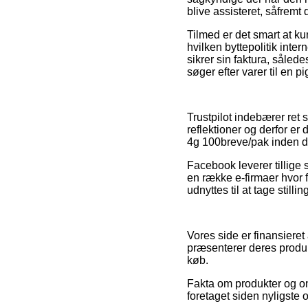
blive assisteret, såfremt
Tilmed er det smart at k
hvilken byttepolitik int
sikrer sin faktura, såle
søger efter varer til en pi
Trustpilot indebærer ret 
reflektioner og derfor er
4g 100breve/pak inden du
Facebook leverer tillige 
en række e-firmaer hvor 
udnyttes til at tage stilli
Vores side er finansieret
præsenterer deres produk
køb.
Fakta om produkter og onl
foretaget siden nyligste 