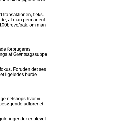
 transaktionen, f.eks.
ende, at man permanent
g 100breve/pak, om man
ende forbrugeres
atings af Grøntsagssuppe
defokus. Foruden det ses
ket ligeledes burde
lige netshops hvor vi
 besøgende udfører et
uleringer der er blevet