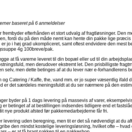
jerner baseret på
6
anmeldelser
r frembyder efterhånden et stort udvalg af fragtløsninger. Den 
, fordi du på den måde nemt kan hente din pakke lige præcis n
er jo i høj grad ukompliceret, samt oftest endvidere den mest b
agssuppe 4g 100breve/pak.
e at få varerne leveret til din bopæl eller ud til din arbejdspla
ningsfuld, men derudover ekstremt let. Den prisbilligste fragtme
en selv, men dette betinges af at du lever nær e-forhandlerens 
og Catering / Kaffe, the, vand mm. er jo super væsentlig ifald
d er det særdeles meningsfuldt at du ser nærmere på den estim
ninger byder på 1 dags levering på massevis af varer, eksempel
er betinget af at bestillingen indsendes tidligere end et fastslåe
dit nye produkt afsted før pakkemedarbejderne får fri.
er levering uden beregning, men tit er det så nødvendigt at du a
gribe den mindst kostelige leveringsløsning, hvilket ofte – hvad
rs – er at få bragt pakken til en pakkeshop.