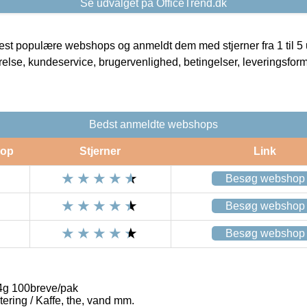
Se udvalget på OfficeTrend.dk
t populære webshops og anmeldt dem med stjerner fra 1 til 5 ud
rrelse, kundeservice, brugervenlighed, betingelser, leveringsfor
Bedst anmeldte webshops
op
Stjerner
Link
Besøg webshop
Besøg webshop
Besøg webshop
g 100breve/pak
ring / Kaffe, the, vand mm.