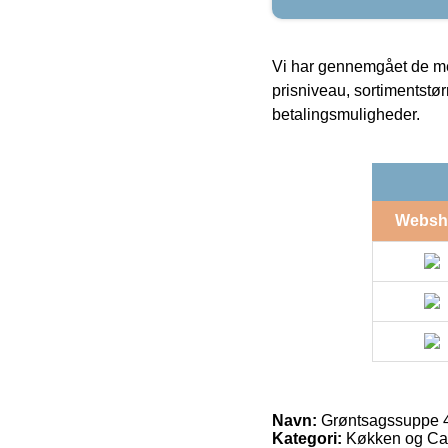
Vi har gennemgået de mes
prisniveau, sortimentstø
betalingsmuligheder.
Websh
Navn:
Grøntsagssuppe 4
Kategori:
Køkken og Cate