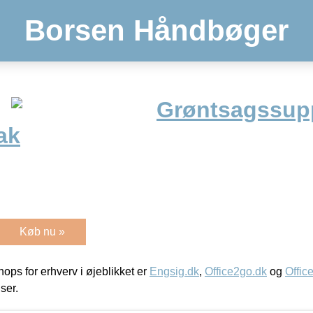
Borsen Håndbøger
Grøntsagssup
ak
Køb nu »
ps for erhverv i øjeblikket er
Engsig.dk
,
Office2go.dk
og
Offic
iser.