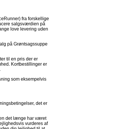
ceRunner) fra forskellige
reducere salgsværdien på
gange love levering uden
udsalg på Grøntsagssuppe
r til en pris der er
d. Kortbestillinger er
.
løsning som eksempelvis
ingsbetingelser, det er
den det længe har været
lejlighedsvis vurderes af
n din lejlighed til at