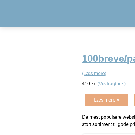
100breve/p
(Læs mere)
410
kr.
(Vis fragtpris)
Læs mere »
De mest populære websho
stort sortiment til gode pr