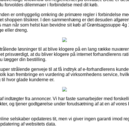
 du forvoldes dilemmaer i forbindelse med dit køb.
unden er omhyggelig omkring de primære regler i forbindelse med
ernet shoppen tilsikrer. I den sammenhæng er det desuden afgør
des man når som helst kan bevidne sit køb af Grøntsagssuppe 4
ge eller dreng.
strålende løsninger til at blive klogere på en lang række nuvær
 det prisværdigt, at du bliver klogere på internet forhandlerens r
 lægger din bestilling.
super strålende genveje til at få indtryk af e-forhandlerens kun
folk kan frembringe en vurdering af virksomhedens service, hvil
ng til hvor glade kunderne er.
 af indtægter fra annoncer. Vi har faste samarbejder med forskel
ter, og tjener godtgørelse under forudsætning af at en af vores
ine selskaber opdateres tit, men vi giver ingen garanti imod reg
opdatering af websitets data.