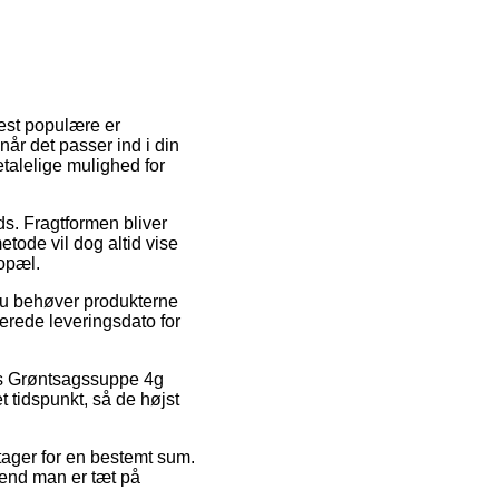
mest populære er
år det passer ind i din
etalelige mulighed for
ds. Fragtformen bliver
tode vil dog altid vise
bopæl.
 du behøver produkterne
erede leveringsdato for
vis Grøntsagssuppe 4g
t tidspunkt, så de højst
ftager for en bestemt sum.
 end man er tæt på