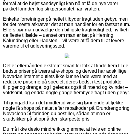
formål at de højst sandsynligt kan nå at få de nye varer
pakket forinden logistikpersonalet har fyraften.
Enkelte forretninger på nettet tilbyder fragt uden gebyr, men
for det meste afkræver det at man handler for en fastsat sum.
Ellers bør man udvælge den billigste fragtmulighed, hvilket i
de fleste tilfælde – uanset om man er tæt på Herning,
Kalundborg eller Hadsten – vil være at få dem til at levere
varerne til et udleveringssted.
Det er efterhånden ekstremt smart for folk at finde frem til de
bedste priser på tværs af e-shops, og derved har adskillige
Novadan internet outlets ikke kunne lade være med at
reducere priserne på specielt deres bedst i test produkter –
til piger og drenge, og ligeledes også til mænd og kvinder –
voldsomt, og endda nogle gange frembyde fragt uden gebyr.
Til gengæld kan det imidlertid vise sig lønnende at tjekke
nogle få shops på nettet efter rabatkoder på Grundrengøring
Novaclean 5l forinden du bestiller, sådan at man er
skudsikker på at opnå den skarpeste pris.
Du må ikke desto mindre ikke glemme, at hvis en online