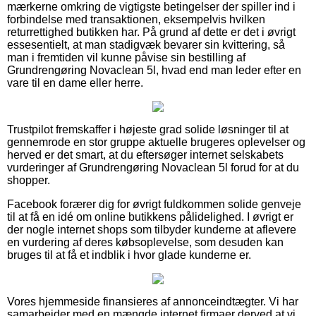
mærkerne omkring de vigtigste betingelser der spiller ind i
forbindelse med transaktionen, eksempelvis hvilken
returrettighed butikken har. På grund af dette er det i øvrigt
essesentielt, at man stadigvæk bevarer sin kvittering, så
man i fremtiden vil kunne påvise sin bestilling af
Grundrengøring Novaclean 5l, hvad end man leder efter en
vare til en dame eller herre.
Trustpilot fremskaffer i højeste grad solide løsninger til at
gennemrode en stor gruppe aktuelle brugeres oplevelser og
herved er det smart, at du eftersøger internet selskabets
vurderinger af Grundrengøring Novaclean 5l forud for at du
shopper.
Facebook forærer dig for øvrigt fuldkommen solide genveje
til at få en idé om online butikkens pålidelighed. I øvrigt er
der nogle internet shops som tilbyder kunderne at aflevere
en vurdering af deres købsoplevelse, som desuden kan
bruges til at få et indblik i hvor glade kunderne er.
Vores hjemmeside finansieres af annonceindtægter. Vi har
samarbejder med en mængde internet firmaer derved at vi