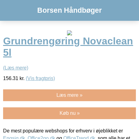
Borsen Håndbøger
Grundrengøring Novaclean
5l
(Læs mere)
156.31
kr.
(Vis fragtpris)
Læs mere »
Køb nu »
De mest populære webshops for erhverv i øjeblikket er
Engsig.dk
,
Office2go.dk
og
OfficeTrend.dk
, som alle har et