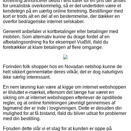
forretning annoncerer bedst i test varer for en pris der anses
for urealistisk overkommelig, så er det undertiden være et
kendetegn på en uærlig online forretning. Bestillinger med
kort er trods alt en del af en bestemmelse, der dækker en
overfor bedrageriske internet selskaber.
Generelt anbefaler vi kortbetalinger eller betalinger med
mobilen. Som alternativ kunne du drage fordel af en
afbetalingsordning fra for eksempel ViaBill, ifald du
foretrækker at klare betalingen af flere omgange.
Forinden folk shopper hos en Novadan netshop kunne de
helt sikkert gennemløbe deres vilkår, det er dog naturligvis
ikke særlig interessant.
En nem løsning kan være at kigge om internet webshoppen
er tilsluttet e-mærket, eftersom det længe har været en
sikring om at internet webshoppen efterlever de opstillede
regler, og at online forretningen jævnligt gennemses af
fagmænd der er inde i lovgivningen. Dette er desuden din
mulighed for at få bistand, ifald du bliver udsat for problemer
med din bestilling.
Foruden dette slår vi et slag for at kunden er oppe på