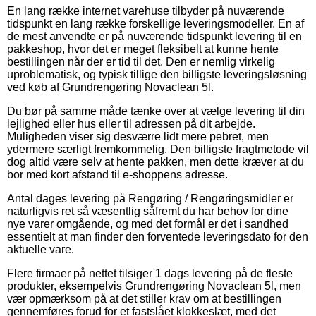
En lang række internet varehuse tilbyder på nuværende
tidspunkt en lang række forskellige leveringsmodeller. En af
de mest anvendte er på nuværende tidspunkt levering til en
pakkeshop, hvor det er meget fleksibelt at kunne hente
bestillingen når der er tid til det. Den er nemlig virkelig
uproblematisk, og typisk tillige den billigste leveringsløsning
ved køb af Grundrengøring Novaclean 5l.
Du bør på samme måde tænke over at vælge levering til din
lejlighed eller hus eller til adressen på dit arbejde.
Muligheden viser sig desværre lidt mere pebret, men
ydermere særligt fremkommelig. Den billigste fragtmetode vil
dog altid være selv at hente pakken, men dette kræver at du
bor med kort afstand til e-shoppens adresse.
Antal dages levering på Rengøring / Rengøringsmidler er
naturligvis ret så væsentlig såfremt du har behov for dine
nye varer omgående, og med det formål er det i sandhed
essentielt at man finder den forventede leveringsdato for den
aktuelle vare.
Flere firmaer på nettet tilsiger 1 dags levering på de fleste
produkter, eksempelvis Grundrengøring Novaclean 5l, men
vær opmærksom på at det stiller krav om at bestillingen
gennemføres forud for et fastslået klokkeslæt, med det