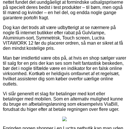
nettet fundet det uundgåeligt at formindske udsalgspriserne
på specielt deres bedst i test produkter – til børn, men også
til mænd og kvinder – en hel del, og endda nogle gange
garantere portofri fragt.
Dog kan det trods alt være udbytterigt at se nærmere på
nogle få internet butikker efter rabat på Gulvlampe,
Aluminium-sort, Symmetrisk, Touch screen, Luctra
VITAWORK 12 før du placerer ordren, så man er sikret at få
den mindst kostelige pris.
Man bør imidlertid være obs på, at hvis en shop sælger varer
til salg for en pris der kan ses som helt fantastisk beskeden,
bør det i nogle tilfælde være en indikator for en falsk online
virksomhed. Kortkøb er heldigvis omfavnet af et regelsæt,
hvilket assisterer dig som køber overfor uærlige online
outlets.
Vi slår generelt et slag for betalinger med kort eller
betalinger med mobilen. Som en alternativ mulighed kunne
du bruge en afbetalingsløsning som eksempelvis ViaBill,
forudsat du higer efter at betale regningen over flere uger.
Forinden nogen shopper i en Luctra netbutik kan man uden