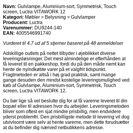
Navn:
Gulvlampe, Aluminium-sort, Symmetrisk, Touch
screen, Luctra VITAWORK 12
Kategori:
Møbler > Belysning > Gulvlamper
Producent:
Luctra
Varenummer:
DU9244-140
EAN:
4005546991740
Vurderet til
4.7
ud af 5 stjerner baseret på
48
anmeldelser
Adskillige outlets på nettet tilbyder i øjeblikket diverse
leveringsløsninger. Det mest almindelige er efterhånden at
få leveret til en pakkeshop, fordi du på den måde nemt kan
hente de nyindkøbte varer på et valgfrit tidspunkt.
Fragtmetoden er altså i høj grad praktisk, samt mange
gange desuden den mindst kostelige leveringsmulighed ved
køb af Gulvlampe, Aluminium-sort, Symmetrisk, Touch
screen, Luctra VITAWORK 12.
Du bør lige så vel beslutte dig for at få varerne leveret til din
bopæl eller til adressen hvor du arbejder. Leveringsmetoden
bliver som oftest en sjat mindre prisbillig, men endvidere
yderst problemfri. Den prisbilligste metode til levering vil dog
utvivlsomt være selv at hente varerne, men dette forudsætter
at du befinder dig nærved netbutikkens adresse.