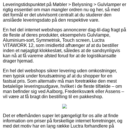
Leveringstidspunktet på Møbler > Belysning > Gulvlamper er
rigtig essentiel om man mangler ordren nu og her, så med
det formål er det utvivlsomt centralt at du studerer den
anslåede leveringsdato på den respektive vare.
En hel del internet webshops annoncerer dag-til-dag fragt på
de fleste af deres produkter, eksempelvis Gulvlampe,
Aluminium-sort, Symmetrisk, Touch screen, Luctra
VITAWORK 12, som imidlertid afhænger af at du bestiller
inden et nøjagtigt klokkeslæt, således at de sandsynligvis
kan nå at få varerne afsted forud for at de logistikansatte
drager hjemad.
En hel del webshops sikrer levering uden omkostninger,
men typisk under forudsætning af at du shopper for en
fastsat pris. Som alternativ må man foretrække den mest
betalelige leveringsudgave, hvilket i de fleste tilfælde – om
man befinder sig ved Aalborg, Frederiksværk eller Assens –
vil være at få bragt din bestilling til en pakkeshop.
Det er efterhånden super let gængeligt for os alle at finde
information om priser på forskellige internet forretninger, og
med det motiv har en lang række Luctra forhandlere på