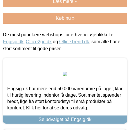
Læs mere »
Køb nu »
De mest populære webshops for erhverv i øjeblikket er
Engsig.dk
,
Office2go.dk
og
OfficeTrend.dk
, som alle har et
stort sortiment til gode priser.
Engsig.dk har mere end 50.000 varenumre på lager, klar
til hurtig levering indenfor få dage. Sortimentet spænder
bredt, lige fra stort kontorudstyr til små produkter på
kontoret. Klik her for at se deres udvalg.
Se udvalget på Engsig.dk