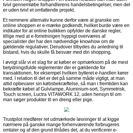
tvivl gennemløbe forhandlerens handelsbetingelser, men det
er uden tvivl et omfattende projekt.
Et nemmere alternativ kunne derfor være at granske om
online shoppen er e-mærke godkendt, hvilket burde være en
indikator for at online butikken opfylder de danske regler,
tillige med at e-forretningen hyppigt overværes af
specialister der har den nødvendige knowhow om de
gældende regulativer. Derudover tilbydes du anledning til
bistand, hvis du skulle få besvær med din shopping.
I øvrigt slår vi et slag for at køber er opmærksom på de mest
betydningsfulde reglementer der er gældende for
transaktionen, for eksempel hvilken bytteret e-handlen kører
med. I relation til det er det på samme måde vigtigt, at man
altid opbevarer sin købsbekræftelse, så man i fremtiden kan
bekræfte købet af Gulvlampe, Aluminium-sort, Symmetrisk,
Touch screen, Luctra VITAWORK 12, uden hensyn til om
man søger produkter til en dreng eller pige.
Trustpilot medfører ret udmærkede løsninger til at kigge
nærmere på ganske mange forhenværende forbrugeres
omtaler og af den grund tilrådes det, at du verificerer e-