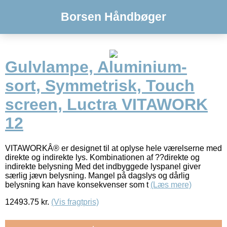
Borsen Håndbøger
Gulvlampe, Aluminium-
sort, Symmetrisk, Touch
screen, Luctra VITAWORK
12
VITAWORKÂ® er designet til at oplyse hele værelserne med
direkte og indirekte lys. Kombinationen af ??direkte og
indirekte belysning Med det indbyggede lyspanel giver
særlig jævn belysning. Mangel på dagslys og dårlig
belysning kan have konsekvenser som t
(Læs mere)
12493.75
kr.
(Vis fragtpris)