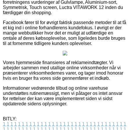
forretningens vurderinger af Gulvlampe, Aluminium-sort,
Symmetrisk, Touch screen, Luctra VITAWORK 12 inden du
færdiggør din shopping.
Facebook fører til for øvrigt faktisk passende metoder til at få
et kig ind i online forhandlerens kundefokus. I øvrigt er der
mange webbutikker hvor det er muligt at udfærdige en
omtale af deres købsoplevelse, som ligeledes burde bruges
til at fornemme tidligere kunders oplevelser.
Vores hjemmeside finansieres af reklameindtægter. Vi
arbejder sammen med utallige online virksomheder når vi
præsenterer virksomhedernes varer, og tager imod honorar
hvis en bruger fra vores side gennemfører et indkøb.
Informationer vedrørende tilbud og online varehuse
understøttes rutinemæssigt, men vi påtager os intet ansvar
for rettelser der kan være implementeret siden vi sidst
opdaterede sidens oplysninger.
BITLY:
1
1
1
1
1
1
1
1
1
1
1
1
1
1
1
1
1
1
1
1
1
1
1
1
1
1
1
1
1
1
1
1
1
1
1
1
1
1
1
1
1
1
1
1
1
1
1
1
1
1
1
1
1
1
1
1
1
1
1
1
1
1
1
1
1
1