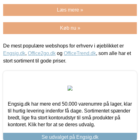
Læs mere »
Køb nu »
De mest populære webshops for erhverv i øjeblikket er
Engsig.dk
,
Office2go.dk
og
OfficeTrend.dk
, som alle har et
stort sortiment til gode priser.
Engsig.dk har mere end 50.000 varenumre på lager, klar
til hurtig levering indenfor få dage. Sortimentet spænder
bredt, lige fra stort kontorudstyr til små produkter på
kontoret. Klik her for at se deres udvalg.
Se udvalget på Engsig.dk