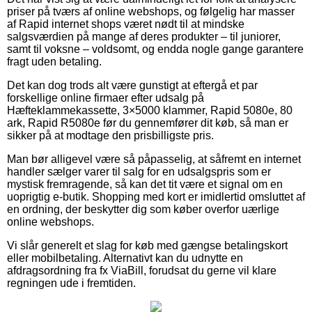
priser på tværs af online webshops, og følgelig har masser
af Rapid internet shops været nødt til at mindske
salgsværdien på mange af deres produkter – til juniorer,
samt til voksne – voldsomt, og endda nogle gange garantere
fragt uden betaling.
Det kan dog trods alt være gunstigt at eftergå et par
forskellige online firmaer efter udsalg på
Hæfteklammekassette, 3×5000 klammer, Rapid 5080e, 80
ark, Rapid R5080e før du gennemfører dit køb, så man er
sikker på at modtage den prisbilligste pris.
Man bør alligevel være så påpasselig, at såfremt en internet
handler sælger varer til salg for en udsalgspris som er
mystisk fremragende, så kan det tit være et signal om en
uoprigtig e-butik. Shopping med kort er imidlertid omsluttet af
en ordning, der beskytter dig som køber overfor uærlige
online webshops.
Vi slår generelt et slag for køb med gængse betalingskort
eller mobilbetaling. Alternativt kan du udnytte en
afdragsordning fra fx ViaBill, forudsat du gerne vil klare
regningen ude i fremtiden.