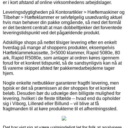
er i kort afstand af online virksomhedens arbejdslager.
Leveringsdygtigheden på Kontorartikler > Hæftemaskiner og
Tilbehør > Hæfteklammer er selvfølgelig usædvanlig aktuel
hvis man behøver din pakke omgående, så med det formål
er det bestemt centralt at man dobbelttjekker det forventede
leveringstidspunkt ved det pågældende produkt.
Adskillige shops på nettet tilsiger levering efter en enkelt
hverdag på mange af shoppens produkter, eksempelvis
Hæfteklammekassette, 3×5000 klammer, Rapid 5080e, 80
ark, Rapid R5080e, som antager at ordren køres igennem
forud for et konkret tidspunkt, så de sandsynligvis kan nå at
få varerne skippet afsted før pakkemedarbejderne tager
hjem.
Nogle enkelte netbutikker garanterer fragtfri levering, men
typisk er det så præmissen at der shoppes for et konkret
beløb. Desuden bør du udvælge den billigste mulighed for
levering, hvilket i de fleste tilfælde – hvad end du opholder
sig i Viborg, Lillerød eller Billund – vil blive at få
fragtmanden til at køre produkterne til et afhentningssted.
Det har vist sig at være ualmindeligt let for folk at analysere