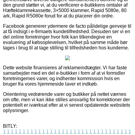
den grund støtter vi, at du verificerer e-butikkens omtaler af
Hæfteklammekassette, 3×5000 klammer, Rapid 5080e, 80
ark, Rapid R5080e forud for at du placerer din ordre.
Facebook genererer ydermere de facto pålidelige genveje til
at få indsigt i e-firmaets kundetilfredshed. Desuden ser vi en
del online forretninger hvor folk kan tilkendegive en
evaluering af købsoplevelsen, hvilket på samme måde bør
tages i brug til at tage stilling til tilfredsheden hos kunderne.
Dette website finansieres af reklameindtægter. Vi har faste
samarbejder med en del e-butikker i form af at vi formidler
forretningernes varer, og indhenter kommission hvis en
bruger fra vores hjemmeside laver et indkøb.
Orientering vedrørende varer og butikker på nettet værnes
om ofte, men vi kan ikke stilles ansvarlig for korrektioner der
potentielt er iværksat efter at vi senest opdaterede websitets
oplysninger.
BITLY:
1
1
1
1
1
1
1
1
1
1
1
1
1
1
1
1
1
1
1
1
1
1
1
1
1
1
1
1
1
1
1
1
1