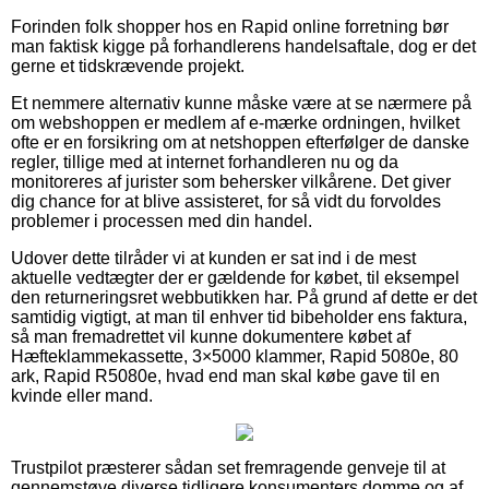
Forinden folk shopper hos en Rapid online forretning bør
man faktisk kigge på forhandlerens handelsaftale, dog er det
gerne et tidskrævende projekt.
Et nemmere alternativ kunne måske være at se nærmere på
om webshoppen er medlem af e-mærke ordningen, hvilket
ofte er en forsikring om at netshoppen efterfølger de danske
regler, tillige med at internet forhandleren nu og da
monitoreres af jurister som behersker vilkårene. Det giver
dig chance for at blive assisteret, for så vidt du forvoldes
problemer i processen med din handel.
Udover dette tilråder vi at kunden er sat ind i de mest
aktuelle vedtægter der er gældende for købet, til eksempel
den returneringsret webbutikken har. På grund af dette er det
samtidig vigtigt, at man til enhver tid bibeholder ens faktura,
så man fremadrettet vil kunne dokumentere købet af
Hæfteklammekassette, 3×5000 klammer, Rapid 5080e, 80
ark, Rapid R5080e, hvad end man skal købe gave til en
kvinde eller mand.
Trustpilot præsterer sådan set fremragende genveje til at
gennemstøve diverse tidligere konsumenters domme og af