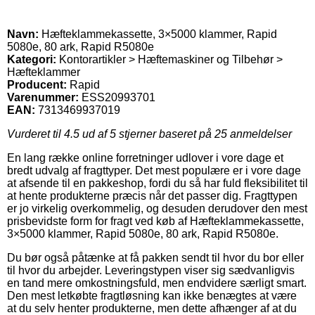
Navn:
Hæfteklammekassette, 3×5000 klammer, Rapid
5080e, 80 ark, Rapid R5080e
Kategori:
Kontorartikler > Hæftemaskiner og Tilbehør >
Hæfteklammer
Producent:
Rapid
Varenummer:
ESS20993701
EAN:
7313469937019
Vurderet til
4.5
ud af 5 stjerner baseret på
25
anmeldelser
En lang række online forretninger udlover i vore dage et
bredt udvalg af fragttyper. Det mest populære er i vore dage
at afsende til en pakkeshop, fordi du så har fuld fleksibilitet til
at hente produkterne præcis når det passer dig. Fragttypen
er jo virkelig overkommelig, og desuden derudover den mest
prisbevidste form for fragt ved køb af Hæfteklammekassette,
3×5000 klammer, Rapid 5080e, 80 ark, Rapid R5080e.
Du bør også påtænke at få pakken sendt til hvor du bor eller
til hvor du arbejder. Leveringstypen viser sig sædvanligvis
en tand mere omkostningsfuld, men endvidere særligt smart.
Den mest letkøbte fragtløsning kan ikke benægtes at være
at du selv henter produkterne, men dette afhænger af at du