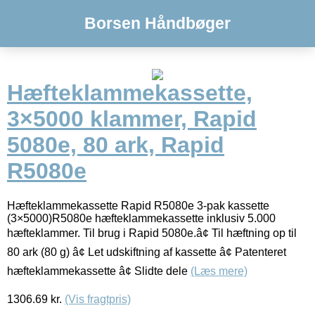
Borsen Håndbøger
Hæfteklammekassette,
3×5000 klammer, Rapid
5080e, 80 ark, Rapid
R5080e
Hæfteklammekassette Rapid R5080e 3-pak kassette
(3×5000)R5080e hæfteklammekassette inklusiv 5.000
hæfteklammer. Til brug i Rapid 5080e.â¢ Til hæftning op til
80 ark (80 g) â¢ Let udskiftning af kassette â¢ Patenteret
hæfteklammekassette â¢ Slidte dele
(Læs mere)
1306.69
kr.
(Vis fragtpris)