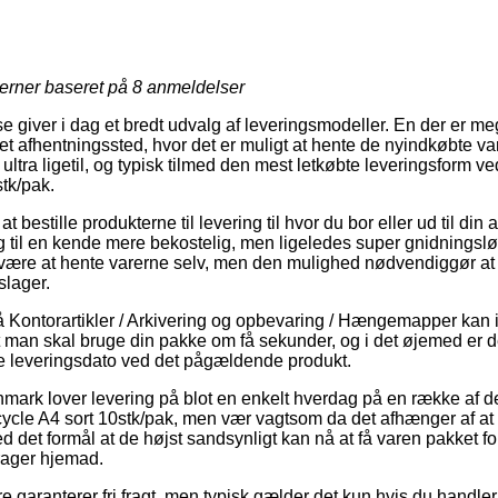
jerner baseret på
8
anmeldelser
e giver i dag et bredt udvalg af leveringsmodeller. En der er me
l et afhentningssted, hvor det er muligt at hente de nyindkøbte varer
 ultra ligetil, og typisk tilmed den mest letkøbte leveringsfor
tk/pak.
at bestille produkterne til levering til hvor du bor eller ud til din
g til en kende mere bekostelig, men ligeledes super gnidningsl
id være at hente varerne selv, men den mulighed nødvendiggør a
slager.
Kontorartikler / Arkivering og opbevaring / Hængemapper kan i
 man skal bruge din pakke om få sekunder, og i det øjemed er det
de leveringsdato ved det pågældende produkt.
mark lover levering på blot en enkelt hverdag på en række af d
e A4 sort 10stk/pak, men vær vagtsom da det afhænger af at du
d det formål at de højst sandsynligt kan nå at få varen pakket for
rager hjemad.
e garanterer fri fragt, men typisk gælder det kun hvis du handle