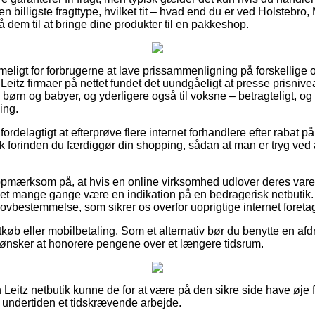
 billigste fragttype, hvilket tit – hvad end du er ved Holstebro, M
å dem til at bringe dine produkter til en pakkeshop.
eligt for forbrugerne at lave prissammenligning på forskellige o
Leitz firmaer på nettet fundet det uundgåeligt at presse prisnive
til børn og babyer, og yderligere også til voksne – betragteligt,
ing.
g fordelagtigt at efterprøve flere internet forhandlere efter raba
k forinden du færdiggør din shopping, sådan at man er tryg ved
opmærksom på, at hvis en online virksomhed udlover deres varer
det mange gange være en indikation på en bedragerisk netbutik.
 lovbestemmelse, som sikrer os overfor uoprigtige internet foreta
tkøb eller mobilbetaling. Som et alternativ bør du benytte en afdr
 du ønsker at honorere pengene over et længere tidsrum.
Leitz netbutik kunne de for at være på den sikre side have øje
g undertiden et tidskrævende arbejde.