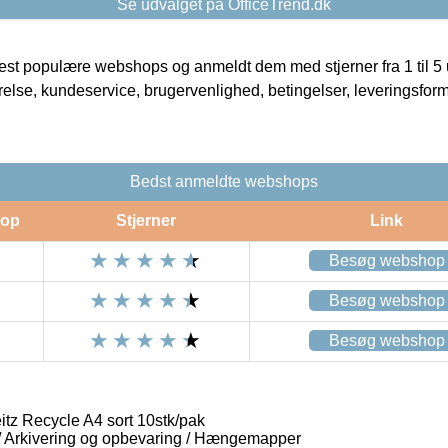
Se udvalget på OfficeTrend.dk
t populære webshops og anmeldt dem med stjerner fra 1 til 5 ud
rrelse, kundeservice, brugervenlighed, betingelser, leveringsfor
Bedst anmeldte webshops
op
Stjerner
Link
Besøg webshop
Besøg webshop
Besøg webshop
z Recycle A4 sort 10stk/pak
 / Arkivering og opbevaring / Hængemapper