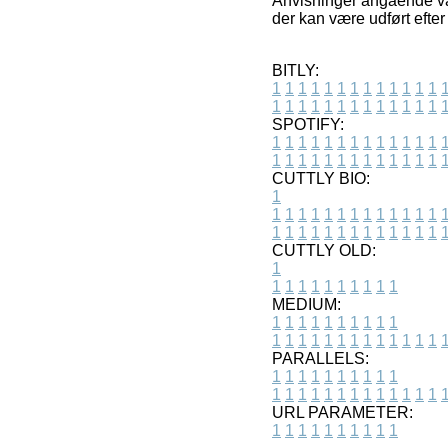
Anvisninger angående var
der kan være udført efter
BITLY:
1
1
1
1
1
1
1
1
1
1
1
1
1
1
1
1
1
1
1
1
1
1
1
1
1
1
SPOTIFY:
1
1
1
1
1
1
1
1
1
1
1
1
1
1
1
1
1
1
1
1
1
1
1
1
1
1
CUTTLY BIO:
1
1
1
1
1
1
1
1
1
1
1
1
1
1
1
1
1
1
1
1
1
1
1
1
1
1
1
CUTTLY OLD:
1
1
1
1
1
1
1
1
1
1
1
MEDIUM:
1
1
1
1
1
1
1
1
1
1
1
1
1
1
1
1
1
1
1
1
1
1
1
PARALLELS:
1
1
1
1
1
1
1
1
1
1
1
1
1
1
1
1
1
1
1
1
1
1
1
URL PARAMETER:
1
1
1
1
1
1
1
1
1
1