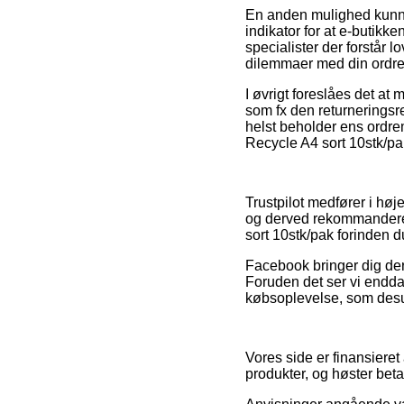
En anden mulighed kunne 
indikator for at e-butikk
specialister der forstår 
dilemmaer med din ordre
I øvrigt foreslåes det a
som fx den returneringsre
helst beholder ens ordre
Recycle A4 sort 10stk/pak
Trustpilot medfører i hø
og derved rekommanderer
sort 10stk/pak forinden 
Facebook bringer dig der
Foruden det ser vi endda
købsoplevelse, som desude
Vores side er finansieret
produkter, og høster beta