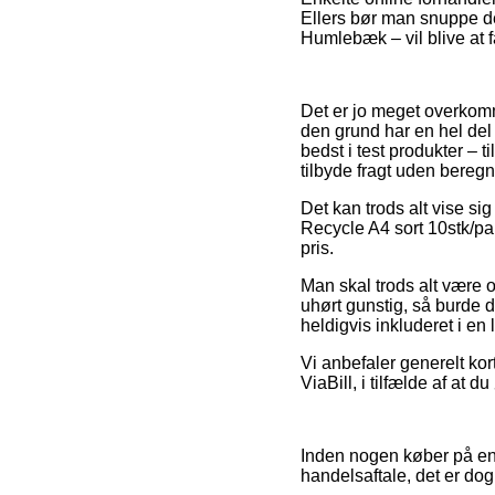
Ellers bør man snuppe den
Humlebæk – vil blive at f
Det er jo meget overkomm
den grund har en hel del 
bedst i test produkter – 
tilbyde fragt uden beregn
Det kan trods alt vise si
Recycle A4 sort 10stk/pa
pris.
Man skal trods alt være 
uhørt gunstig, så burde 
heldigvis inkluderet i en
Vi anbefaler generelt kor
ViaBill, i tilfælde af at
Inden nogen køber på en 
handelsaftale, det er do