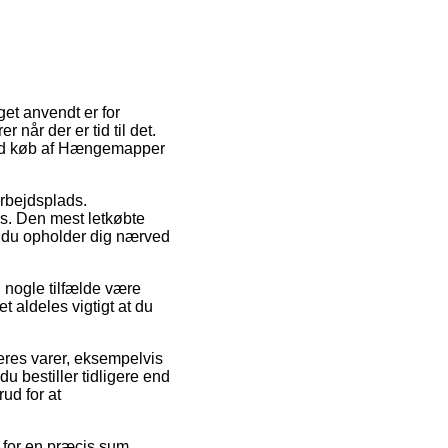
get anvendt er for
 når der er tid til det.
m ved køb af Hængemapper
 arbejdsplads.
øs. Den mest letkøbte
t du opholder dig nærved
 nogle tilfælde være
 aldeles vigtigt at du
eres varer, eksempelvis
 bestiller tidligere end
ud for at
r for en præcis sum.