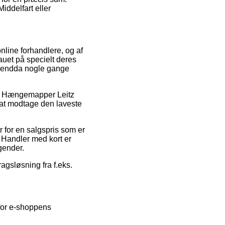
iddelfart eller
nline forhandlere, og af
auet på specielt deres
 og endda nogle gange
t på Hængemapper Leitz
 at modtage den laveste
 for en salgspris som er
 Handler med kort er
gender.
agsløsning fra f.eks.
 for e-shoppens