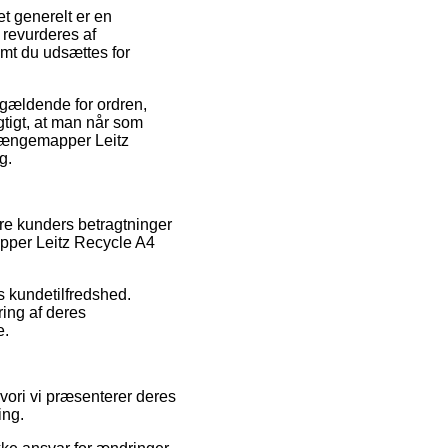
t generelt er en
t revurderes af
emt du udsættes for
 gældende for ordren,
gtigt, at man når som
 Hængemapper Leitz
g.
dre kunders betragtninger
pper Leitz Recycle A4
s kundetilfredshed.
ring af deres
e.
hvori vi præsenterer deres
ing.