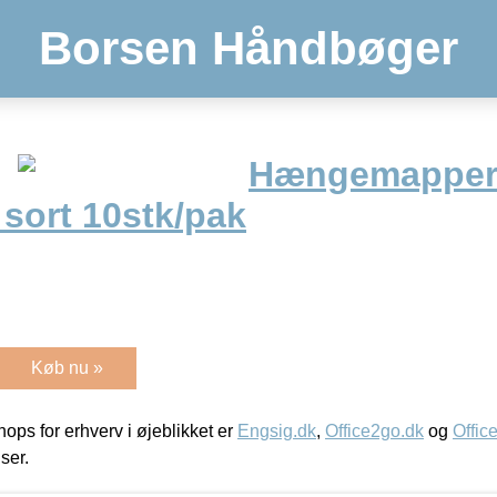
Borsen Håndbøger
Hængemapper 
sort 10stk/pak
Køb nu »
ps for erhverv i øjeblikket er
Engsig.dk
,
Office2go.dk
og
Offic
iser.