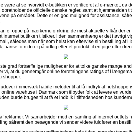
være at se hvorvidt e-butikken er verificeret af e-mærket, da de
en opretholder de officielle danske regler, samt at hjemmesiden ti
lovene på området. Dette er en god mulighed for assistance, såfr
.
t man er oppe på mærkerne omkring de mest aktuelle vilkår der er
t internet butikken tilsikrer. I den sammenhæng er det i øvrigt vi
mail, således man når som helst kan eftervise sin bestilling af
, uanset om du er på udkig efter et produkt til en pige eller dren
jeste grad fortræffelige muligheder for at tolke ganske mange an
 vi, at du gennemgår online forretningens ratings af Hængema
du shopper.
udover immervæk habile metoder til at få indtryk af netshoppen
 online varehuse i Danmark som tilbyder folk at levere en vurde
n burde bruges til at få et indblik i tilfredsheden hos kundern
 af reklamer. Vi samarbejder med en samling af internet outlets 
ling såfremt den besøgende vi sender videre fuldfører en bestill