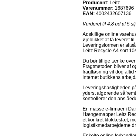
Producent:
Leitz
Varenummer:
1687696
EAN:
4002432607136
Vurderet til
4.8
ud af 5 st
Adskillige online varehus
øjeblikket at få leveret ti
Leveringsformen er altså
Leitz Recycle A4 sort 10s
Du bør tillige tænke over 
Fragtmetoden bliver af o
fragtløsning vil dog alt
internet butikkens arbejd
Leveringshastigheden på 
yderst afgørende såfremt
kontrollerer den anslåe
En masse e-firmaer i Dan
Hængemapper Leitz Recycl
et konkret klokkeslæt, me
logistikmedarbejderne d
Enkelte online forhandler