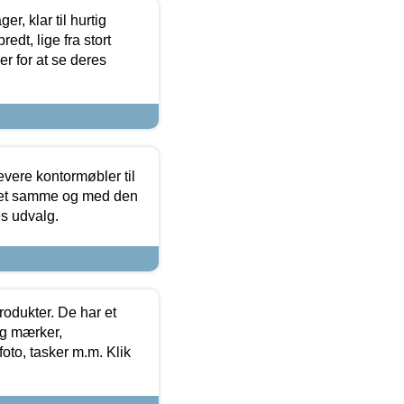
, klar til hurtig
edt, lige fra stort
er for at se deres
evere kontormøbler til
 det samme og med den
es udvalg.
rodukter. De har et
og mærker,
foto, tasker m.m. Klik