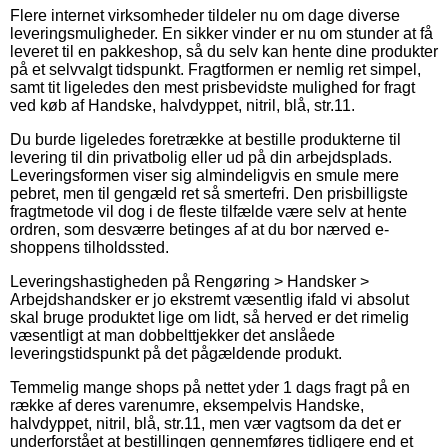
Flere internet virksomheder tildeler nu om dage diverse
leveringsmuligheder. En sikker vinder er nu om stunder at få
leveret til en pakkeshop, så du selv kan hente dine produkter
på et selvvalgt tidspunkt. Fragtformen er nemlig ret simpel,
samt tit ligeledes den mest prisbevidste mulighed for fragt
ved køb af Handske, halvdyppet, nitril, blå, str.11.
Du burde ligeledes foretrække at bestille produkterne til
levering til din privatbolig eller ud på din arbejdsplads.
Leveringsformen viser sig almindeligvis en smule mere
pebret, men til gengæld ret så smertefri. Den prisbilligste
fragtmetode vil dog i de fleste tilfælde være selv at hente
ordren, som desværre betinges af at du bor nærved e-
shoppens tilholdssted.
Leveringshastigheden på Rengøring > Handsker >
Arbejdshandsker er jo ekstremt væsentlig ifald vi absolut
skal bruge produktet lige om lidt, så herved er det rimelig
væsentligt at man dobbelttjekker det anslåede
leveringstidspunkt på det pågældende produkt.
Temmelig mange shops på nettet yder 1 dags fragt på en
række af deres varenumre, eksempelvis Handske,
halvdyppet, nitril, blå, str.11, men vær vagtsom da det er
underforstået at bestillingen gennemføres tidligere end et