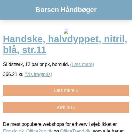
Borsen Håndbøger
Handske, halvdyppet, nitril,
blå, str.11
Slidstærk, 12 par pr pk, bomuld.
(Læs mere)
366.21
kr.
(Vis fragtpris)
Læs mere »
Køb nu »
De mest populære webshops for erhverv i øjeblikket er
Engsig.dk
,
Office2go.dk
og
OfficeTrend.dk
, som alle har et