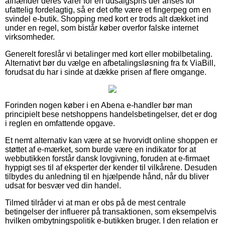
afhænder deres varer for en udsalgspris der anses for
ufattelig fordelagtig, så er det ofte være et fingerpeg om en
svindel e-butik. Shopping med kort er trods alt dækket ind
under en regel, som bistår køber overfor falske internet
virksomheder.
Generelt foreslår vi betalinger med kort eller mobilbetaling.
Alternativt bør du vælge en afbetalingsløsning fra fx ViaBill,
forudsat du har i sinde at dække prisen af flere omgange.
Forinden nogen køber i en Abena e-handler bør man
principielt bese netshoppens handelsbetingelser, det er dog
i reglen en omfattende opgave.
Et nemt alternativ kan være at se hvorvidt online shoppen er
støttet af e-mærket, som burde være en indikator for at
webbutikken forstår dansk lovgivning, foruden at e-firmaet
hyppigt ses til af eksperter der kender til vilkårene. Desuden
tilbydes du anledning til en hjælpende hånd, når du bliver
udsat for besvær ved din handel.
Tilmed tilråder vi at man er obs på de mest centrale
betingelser der influerer på transaktionen, som eksempelvis
hvilken ombytningspolitik e-butikken bruger. I den relation er