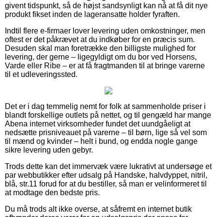
givent tidspunkt, så de højst sandsynligt kan nå at få dit nye
produkt fikset inden de lageransatte holder fyraften.
Indtil flere e-firmaer lover levering uden omkostninger, men
oftest er det påkrævet at du indkøber for en præcis sum.
Desuden skal man foretrække den billigste mulighed for
levering, der gerne – ligegyldigt om du bor ved Horsens,
Varde eller Ribe – er at få fragtmanden til at bringe varerne
til et udleveringssted.
Det er i dag temmelig nemt for folk at sammenholde priser i
blandt forskellige outlets på nettet, og til gengæld har mange
Abena internet virksomheder fundet det uundgåeligt at
nedsætte prisniveauet på varerne – til børn, lige så vel som
til mænd og kvinder – helt i bund, og endda nogle gange
sikre levering uden gebyr.
Trods dette kan det immervæk være lukrativt at undersøge et
par webbutikker efter udsalg på Handske, halvdyppet, nitril,
blå, str.11 forud for at du bestiller, så man er velinformeret til
at modtage den bedste pris.
Du må trods alt ikke overse, at såfremt en internet butik