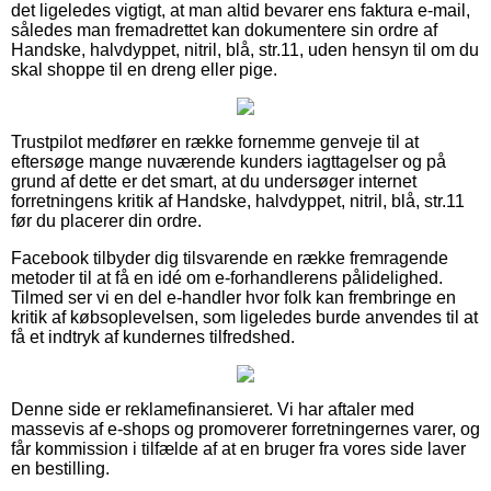
det ligeledes vigtigt, at man altid bevarer ens faktura e-mail,
således man fremadrettet kan dokumentere sin ordre af
Handske, halvdyppet, nitril, blå, str.11, uden hensyn til om du
skal shoppe til en dreng eller pige.
Trustpilot medfører en række fornemme genveje til at
eftersøge mange nuværende kunders iagttagelser og på
grund af dette er det smart, at du undersøger internet
forretningens kritik af Handske, halvdyppet, nitril, blå, str.11
før du placerer din ordre.
Facebook tilbyder dig tilsvarende en række fremragende
metoder til at få en idé om e-forhandlerens pålidelighed.
Tilmed ser vi en del e-handler hvor folk kan frembringe en
kritik af købsoplevelsen, som ligeledes burde anvendes til at
få et indtryk af kundernes tilfredshed.
Denne side er reklamefinansieret. Vi har aftaler med
massevis af e-shops og promoverer forretningernes varer, og
får kommission i tilfælde af at en bruger fra vores side laver
en bestilling.