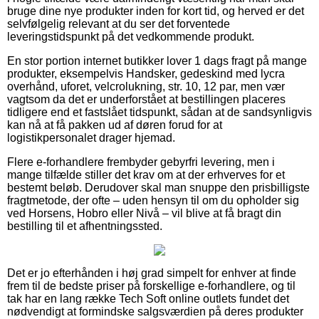
bruge dine nye produkter inden for kort tid, og herved er det
selvfølgelig relevant at du ser det forventede
leveringstidspunkt på det vedkommende produkt.
En stor portion internet butikker lover 1 dags fragt på mange
produkter, eksempelvis Handsker, gedeskind med lycra
overhånd, uforet, velcrolukning, str. 10, 12 par, men vær
vagtsom da det er underforstået at bestillingen placeres
tidligere end et fastslået tidspunkt, sådan at de sandsynligvis
kan nå at få pakken ud af døren forud for at
logistikpersonalet drager hjemad.
Flere e-forhandlere frembyder gebyrfri levering, men i
mange tilfælde stiller det krav om at der erhverves for et
bestemt beløb. Derudover skal man snuppe den prisbilligste
fragtmetode, der ofte – uden hensyn til om du opholder sig
ved Horsens, Hobro eller Nivå – vil blive at få bragt din
bestilling til et afhentningssted.
Det er jo efterhånden i høj grad simpelt for enhver at finde
frem til de bedste priser på forskellige e-forhandlere, og til
tak har en lang række Tech Soft online outlets fundet det
nødvendigt at formindske salgsværdien på deres produkter