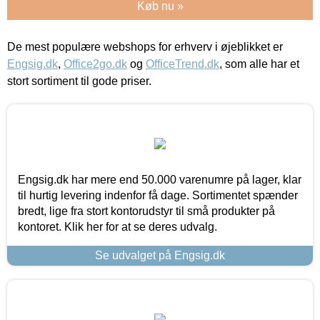
Køb nu »
De mest populære webshops for erhverv i øjeblikket er
Engsig.dk
,
Office2go.dk
og
OfficeTrend.dk
, som alle har et
stort sortiment til gode priser.
Engsig.dk har mere end 50.000 varenumre på lager, klar
til hurtig levering indenfor få dage. Sortimentet spænder
bredt, lige fra stort kontorudstyr til små produkter på
kontoret. Klik her for at se deres udvalg.
Se udvalget på Engsig.dk