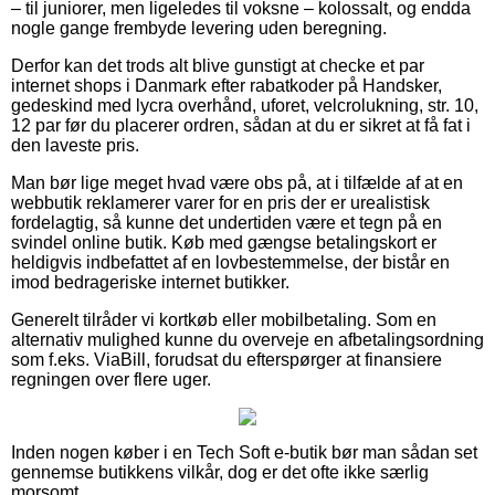
– til juniorer, men ligeledes til voksne – kolossalt, og endda
nogle gange frembyde levering uden beregning.
Derfor kan det trods alt blive gunstigt at checke et par
internet shops i Danmark efter rabatkoder på Handsker,
gedeskind med lycra overhånd, uforet, velcrolukning, str. 10,
12 par før du placerer ordren, sådan at du er sikret at få fat i
den laveste pris.
Man bør lige meget hvad være obs på, at i tilfælde af at en
webbutik reklamerer varer for en pris der er urealistisk
fordelagtig, så kunne det undertiden være et tegn på en
svindel online butik. Køb med gængse betalingskort er
heldigvis indbefattet af en lovbestemmelse, der bistår en
imod bedrageriske internet butikker.
Generelt tilråder vi kortkøb eller mobilbetaling. Som en
alternativ mulighed kunne du overveje en afbetalingsordning
som f.eks. ViaBill, forudsat du efterspørger at finansiere
regningen over flere uger.
Inden nogen køber i en Tech Soft e-butik bør man sådan set
gennemse butikkens vilkår, dog er det ofte ikke særlig
morsomt.