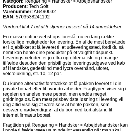
Kategori:
Rengøring > Handsker > Arbejdshandsker
Producent:
Tech Soft
Varenummer:
AB490032
EAN:
5703538241192
Vurderet til
4.7
ud af 5 stjerner baseret på
14
anmeldelser
En masse online webshops foreslår nu en lang række
forskellige muligheder for levering. En af de mest benyttede
er i øjeblikket at få leveret til et udleveringssted, fordi du så
nemt kan hente dine produkter på et valgfrit tidspunkt.
Leveringsmetoden er jo ultra uproblematisk, og i mange
tilfælde desuden den prisbilligste leveringsudgave ved køb
af Handsker, gedeskind med lycra overhånd, uforet,
velcrolukning, str. 10, 12 par.
Du kunne alternativt foretrække at få pakken leveret til din
private bopæl eller til hvor du arbejder. Fragttypen viser sig i
regelen en anelse mere pebret, men endda meget
gnidningsløs. Den mest prisbevidste løsning til levering vil
dog altid vise sig at være selv at hente pakken, som
desværre nødvendiggør at du bor med kort afstand til
internet firmaets bopæl.
Fragttiden på Rengøring > Handsker > Arbejdshandsker kan
i nogle tilfælde være ualmindeligt væsentlig når man skal