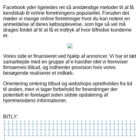
Facebook yder ligeledes ret så anstændige metoder til at få
kendskab til online forretningens popularitet. Foruden det
møder vi mange online forretninger hvor du kan notere en
anmeldelse af deres købsoplevelse, som lige så vel må
drages fordel af til at få et indtryk af hvor tilfredse kunderne
er.
Vores side er finansieret ved hjælp af annoncer. Vi har et tæt
samarbejde med en gruppe af e-handler idet vi fremviser
firmaernes tilbud, og indhenter provision hvis vores
besøgende realiserer et indkøb.
Orientering omkring tilbud og webshops opretholdes fra tid
til anden, men vi tager forbehold for forandringer der
potentielt er foretaget siden sidste opdatering af
hjemmesidens informationer.
BITLY:
1
1
1
1
1
1
1
1
1
1
1
1
1
1
1
1
1
1
1
1
1
1
1
1
1
1
1
1
1
1
1
1
1
1
1
1
1
1
1
1
1
1
1
1
1
1
1
1
1
1
1
1
1
1
1
1
1
1
1
1
1
1
1
1
1
1
1
1
1
1
1
1
1
1
1
1
1
1
1
1
1
1
1
1
1
1
1
1
1
1
1
1
1
1
1
1
1
1
1
1