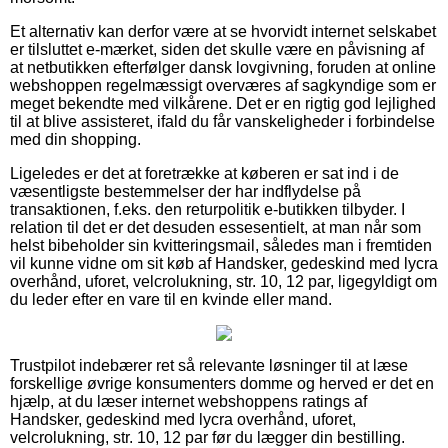
Et alternativ kan derfor være at se hvorvidt internet selskabet
er tilsluttet e-mærket, siden det skulle være en påvisning af
at netbutikken efterfølger dansk lovgivning, foruden at online
webshoppen regelmæssigt overværes af sagkyndige som er
meget bekendte med vilkårene. Det er en rigtig god lejlighed
til at blive assisteret, ifald du får vanskeligheder i forbindelse
med din shopping.
Ligeledes er det at foretrække at køberen er sat ind i de
væsentligste bestemmelser der har indflydelse på
transaktionen, f.eks. den returpolitik e-butikken tilbyder. I
relation til det er det desuden essesentielt, at man når som
helst bibeholder sin kvitteringsmail, således man i fremtiden
vil kunne vidne om sit køb af Handsker, gedeskind med lycra
overhånd, uforet, velcrolukning, str. 10, 12 par, ligegyldigt om
du leder efter en vare til en kvinde eller mand.
Trustpilot indebærer ret så relevante løsninger til at læse
forskellige øvrige konsumenters domme og herved er det en
hjælp, at du læser internet webshoppens ratings af
Handsker, gedeskind med lycra overhånd, uforet,
velcrolukning, str. 10, 12 par før du lægger din bestilling.