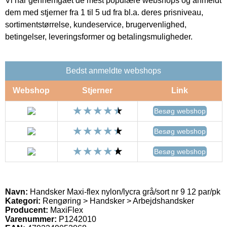
Vi har gennemgået de mest populære webshops og anmeldt
dem med stjerner fra 1 til 5 ud fra bl.a. deres prisniveau,
sortimentstørrelse, kundeservice, brugervenlighed,
betingelser, leveringsformer og betalingsmuligheder.
Bedst anmeldte webshops
Webshop
Stjerner
Link
Besøg webshop
Besøg webshop
Besøg webshop
Navn:
Handsker Maxi-flex nylon/lycra grå/sort nr 9 12 par/pk
Kategori:
Rengøring > Handsker > Arbejdshandsker
Producent:
MaxiFlex
Varenummer:
P1242010