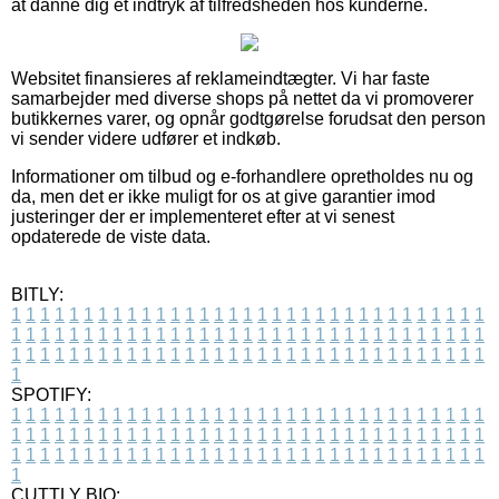
at danne dig et indtryk af tilfredsheden hos kunderne.
Websitet finansieres af reklameindtægter. Vi har faste
samarbejder med diverse shops på nettet da vi promoverer
butikkernes varer, og opnår godtgørelse forudsat den person
vi sender videre udfører et indkøb.
Informationer om tilbud og e-forhandlere opretholdes nu og
da, men det er ikke muligt for os at give garantier imod
justeringer der er implementeret efter at vi senest
opdaterede de viste data.
BITLY:
1
1
1
1
1
1
1
1
1
1
1
1
1
1
1
1
1
1
1
1
1
1
1
1
1
1
1
1
1
1
1
1
1
1
1
1
1
1
1
1
1
1
1
1
1
1
1
1
1
1
1
1
1
1
1
1
1
1
1
1
1
1
1
1
1
1
1
1
1
1
1
1
1
1
1
1
1
1
1
1
1
1
1
1
1
1
1
1
1
1
1
1
1
1
1
1
1
1
1
1
SPOTIFY:
1
1
1
1
1
1
1
1
1
1
1
1
1
1
1
1
1
1
1
1
1
1
1
1
1
1
1
1
1
1
1
1
1
1
1
1
1
1
1
1
1
1
1
1
1
1
1
1
1
1
1
1
1
1
1
1
1
1
1
1
1
1
1
1
1
1
1
1
1
1
1
1
1
1
1
1
1
1
1
1
1
1
1
1
1
1
1
1
1
1
1
1
1
1
1
1
1
1
1
1
CUTTLY BIO: