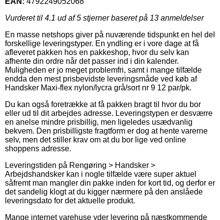
EAN:
4792249052068
Vurderet til
4.1
ud af 5 stjerner baseret på
13
anmeldelser
En masse netshops giver på nuværende tidspunkt en hel del
forskellige leveringstyper. En yndling er i vore dage at få
afleveret pakken hos en pakkeshop, hvor du selv kan
afhente din ordre når det passer ind i din kalender.
Muligheden er jo meget problemfri, samt i mange tilfælde
endda den mest prisbevidste leveringsmåde ved køb af
Handsker Maxi-flex nylon/lycra grå/sort nr 9 12 par/pk.
Du kan også foretrække at få pakken bragt til hvor du bor
eller ud til dit arbejdes adresse. Leveringstypen er desværre
en anelse mindre prisbillig, men ligeledes usædvanlig
bekvem. Den prisbilligste fragtform er dog at hente varerne
selv, men det stiller krav om at du bor lige ved online
shoppens adresse.
Leveringstiden på Rengøring > Handsker >
Arbejdshandsker kan i nogle tilfælde være super aktuel
såfremt man mangler din pakke inden for kort tid, og derfor er
det sandelig klogt at du kigger nærmere på den anslåede
leveringsdato for det aktuelle produkt.
Mange internet varehuse yder levering på næstkommende