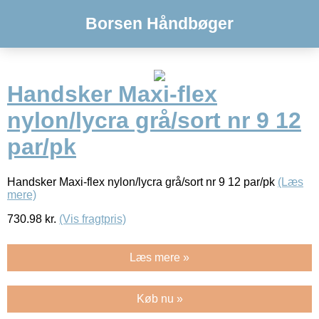
Borsen Håndbøger
Handsker Maxi-flex
nylon/lycra grå/sort nr 9 12
par/pk
Handsker Maxi-flex nylon/lycra grå/sort nr 9 12 par/pk
(Læs
mere)
730.98
kr.
(Vis fragtpris)
Læs mere »
Køb nu »