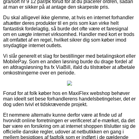
grå/sort nr 9 12 par/pk forud for at du placerer ordren, sådan
at man er sikker på at antage den skarpeste pris.
Du skal alligevel ikke glemme, at hvis en internet forhandler
afsætter deres produkter til en pris som kan virke helt
fantastisk fordelagtig, så burde det ofte være et faresignal
om en uægte internet virksomhed. Handler med kort er trods
alt omfattet af en regel, hvilket sikrer dig som køber imod
snydagtige internet outlets.
Vi slår generelt et slag for bestillinger med betalingskort eller
MobilePay. Som en anden løsning burde du drage fordel af
en afdragsløsning fra fx ViaBill, ifald du tilstræber at afbetale
omkostningerne over en periode.
Forud for at folk køber hos en MaxiFlex webshop behøver
man ideelt set bese forhandlerens handelsbetingelser, det er
dog uden tvivl et tidskrævende projekt.
Et nemmere alternativ kunne derfor være at finde ud af
hvorvidt online forretningen er verificeret af e-mærket, da det
bør være en forsikring om at internet shoppen tilslutter sig de
officielle danske regler, udover at netbutikken en gang i
mellem besigtiges af fagfolk som er indført i de gældende