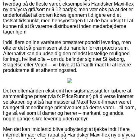
hverdag på de fleste varer, eksempelvis Handsker Maxi-flex
nylon/lycra grå/sort nr 9 12 par/pk, men vær obs på at det er
underforstået at ordren køres igennem tidligere end et
fastsat tidspunkt, med hensynstagen til at de har udsigt til at
kunne nå at få varerne distribueret inden medarbejderne
tager hjem.
Indtil flere online varehuse præsterer portofri levering, men
ofte er det så præmissen at du handler for en præcis sum.
Alternativt kan du udse dig den mindst kostelige mulighed
for fragt, hvilket ofte – om du befinder sig nær Silkeborg,
Slagelse eller Vejen – vil blive at få fragtfirmaet til at levere
produkterne til et afhentningssted.
Det er efterhånden ekstremt hensigtsmæssigt for købere at
sammenligne priser (via fx PriceRunner) på diverse internet
selskaber, og altså har masser af MaxiFlex e-firmaer været
tvunget til at nedbringe prisniveauet på deres varer – til børn,
lige så vel som til damer og herrer – markant, og endda
nogle gange sikre levering uden gebyr.
Men det kan imidlertid blive udbytterigt at tjekke indtil flere
internet firmaer efter rabat på Handsker Maxi-flex nylon/lycra