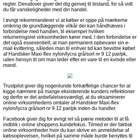
regler. Derudover giver det dig genvej til bistand, for så vidt
du får vanskeligheder med din handel.
I øvrigt rekommanderer vi at køber er oppe på mærkerne
omkring de grundlæggende vilkår der kan håndhæves i
forbindelse med handlen, til eksempel hvilken
returneringsret virksomheden kører med. I den forbindelse er
det også essesentielt, at man permanent opbevarer sin e-
mail kvittering, således man til enhver tid kan bevidne købet
af Handsker Maxi-flex nylon/lycra grå/sort nr 9 12 par/pk,
uden hensyn til om man leder efter en vare til en kvinde eller
mand.
Trustpilot giver dig nogenlunde fortræffelige chancer for at
kigge nærmere på mange eksisterende kunders reflektioner
og derfor er det anbefalelsesværdigt, at du eksaminerer
online virksomhedens omtaler af Handsker Maxi-flex
nylon/lycra grå/sort nr 9 12 par/pk inden du handler.
Facebook giver dig for øvrigt ret så pæne metoder til at få
indblik i online shoppens kundefokus. Tilmed er der faktisk
online virksomheder hvor du kan skrive en anmeldelse af
købsoplevelsen, hvilket på samme måde burde benyttes til