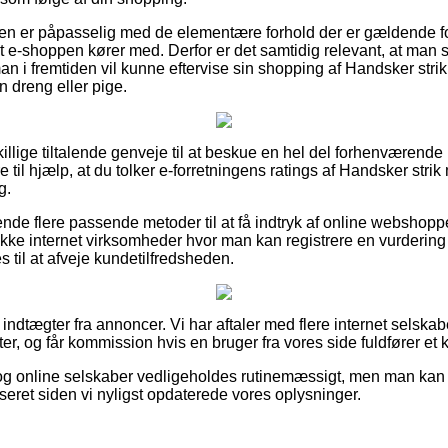
beren er påpasselig med de elementære forhold der er gældende for
t e-shoppen kører med. Derfor er det samtidig relevant, at man 
an i fremtiden vil kunne eftervise sin shopping af Handsker strik
n dreng eller pige.
killige tiltalende genveje til at beskue en hel del forhenværend
til hjælp, at du tolker e-forretningens ratings af Handsker strik 
g.
ende flere passende metoder til at få indtryk af online webshopp
kke internet virksomheder hvor man kan registrere en vurdering
es til at afveje kundetilfredsheden.
f indtægter fra annoncer. Vi har aftaler med flere internet selsk
r, og får kommission hvis en bruger fra vores side fuldfører et 
g online selskaber vedligeholdes rutinemæssigt, men man kan ik
iseret siden vi nyligst opdaterede vores oplysninger.