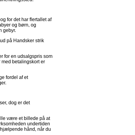
g for det har flertallet af
babyer og børn, og
n gebyr.
lbud på Handsker strik
er for en udsalgspris som
r med betalingskort er
e fordel af et
ger.
ser, dog er det
le være et billede på at
virksomheden undertiden
n hjælpende hånd, når du