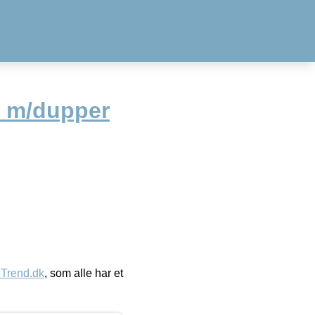
k m/dupper
eTrend.dk
, som alle har et