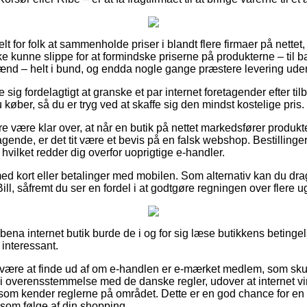
lt for folk at sammenholde priser i blandt flere firmaer på nettet, o
e kunne slippe for at formindske priserne på produkterne – til 
mænd – helt i bund, og endda nogle gange præstere levering ude
 sig fordelagtigt at granske et par internet foretagender efter ti
 køber, så du er tryg ved at skaffe sig den mindst kostelige pris.
e være klar over, at når en butik på nettet markedsfører produkt
agende, er det tit være et bevis på en falsk webshop. Bestillinge
 hvilket redder dig overfor uoprigtige e-handler.
ed kort eller betalinger med mobilen. Som alternativ kan du drag
ill, såfremt du ser en fordel i at godtgøre regningen over flere u
ena internet butik burde de i og for sig læse butikkens betingel
 interessant.
 være at finde ud af om e-handlen er e-mærket medlem, som skul
 i overensstemmelse med de danske regler, udover at internet 
 som kender reglerne på området. Dette er en god chance for e
 som følge af din shopping.