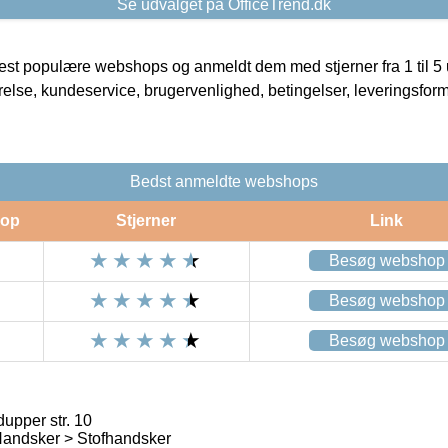
Se udvalget på OfficeTrend.dk
t populære webshops og anmeldt dem med stjerner fra 1 til 5 ud
rrelse, kundeservice, brugervenlighed, betingelser, leveringsfor
Bedst anmeldte webshops
op
Stjerner
Link
Besøg webshop
Besøg webshop
Besøg webshop
upper str. 10
andsker > Stofhandsker