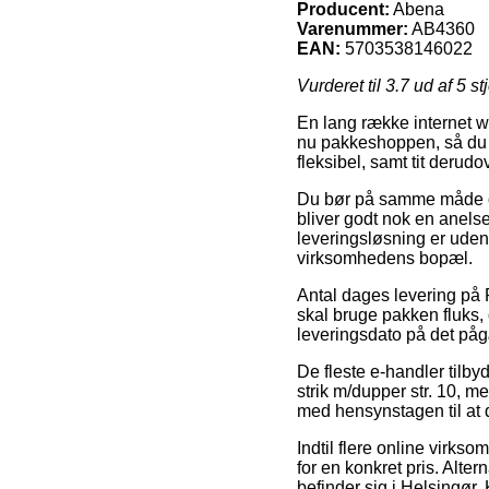
Producent:
Abena
Varenummer:
AB4360
EAN:
5703538146022
Vurderet til
3.7
ud af 5 st
En lang række internet w
nu pakkeshoppen, så du s
fleksibel, samt tit derud
Du bør på samme måde over
bliver godt nok en anels
leveringsløsning er uden 
virksomhedens bopæl.
Antal dages levering på 
skal bruge pakken fluks, 
leveringsdato på det på
De fleste e-handler tilb
strik m/dupper str. 10, m
med hensynstagen til at d
Indtil flere online virkso
for en konkret pris. Alte
befinder sig i Helsingør, K