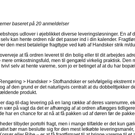
jerner baseret på
20
anmeldelser
ebshops udlover i øjeblikket diverse leveringsløsninger. En af 
elv kan hente ordren når det passer ind i din kalender. Fragtløs
over den mest betalelige fragttype ved køb af Handsker strik m/dup
veje at få ordren leveret til din bolig eller til dit arbejdes ad
e mere omkostningsfuld, men til gengæld virkelig praktisk. Den 
tvivl selv at hente varerne, som jo er betinget af at du har bopæ
Rengøring > Handsker > Stofhandsker er selvfølgelig ekstremt re
og af den grund er det naturligvis centralt at du dobbelttjekker 
gældende produkt.
yder dag-til-dag levering på en lang række af deres varenumre,
en vær på vagt da det er afhængig af at ordren aflægges tidligere
e har en chance for at nå at få pakken ud af døren før de pakkea
mheder tilbyder portofri fragt, men i mange tilfælde er det kun gæ
rnativt bør man beslutte sig for den mest letkøbte leveringsmanér
orsør eller Ribe – er at få fragtfirmaet til at bringe varerne til e