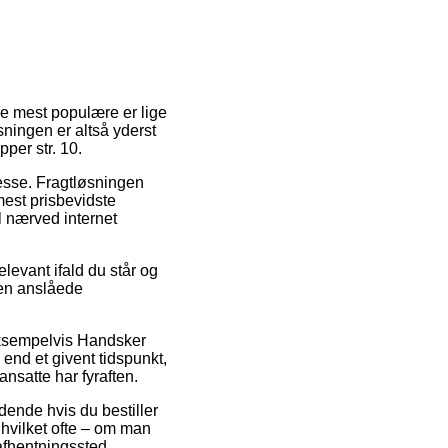
de mest populære er lige
ningen er altså yderst
per str. 10.
resse. Fragtløsningen
mest prisbevidste
l nærved internet
levant ifald du står og
den anslåede
 eksempelvis Handsker
 end et givent tidspunkt,
nsatte har fyraften.
ldende hvis du bestiller
, hvilket ofte – om man
t afhentningssted.