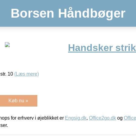
Borsen Håndbøger
Handsker stri
str. 10
(Læs mere)
Køb nu »
ps for erhverv i øjeblikket er
Engsig.dk
,
Office2go.dk
og
Offic
iser.