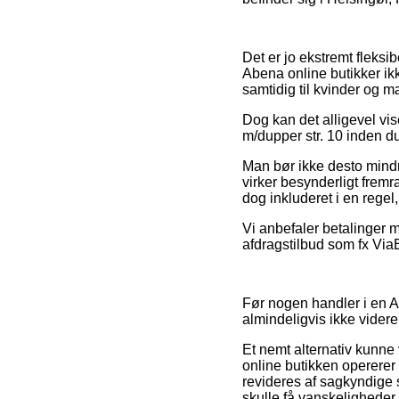
Det er jo ekstremt fleksibe
Abena online butikker ikk
samtidig til kvinder og 
Dog kan det alligevel vise
m/dupper str. 10 inden du
Man bør ikke desto mindr
virker besynderligt fremr
dog inkluderet i en regel,
Vi anbefaler betalinger m
afdragstilbud som fx ViaB
Før nogen handler i en Ab
almindeligvis ikke videre
Et nemt alternativ kunne
online butikken opererer
revideres af sagkyndige
skulle få vanskeligheder