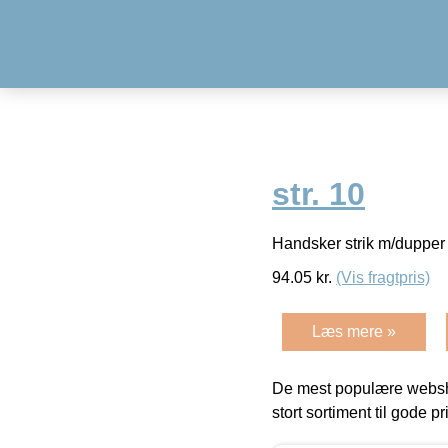
str. 10
Handsker strik m/dupper 
94.05
kr.
(Vis fragtpris)
Læs mere »
De mest populære websho
stort sortiment til gode pr