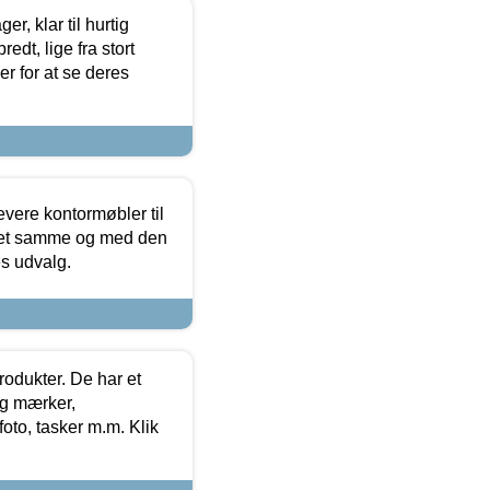
, klar til hurtig
edt, lige fra stort
er for at se deres
evere kontormøbler til
 det samme og med den
es udvalg.
rodukter. De har et
og mærker,
foto, tasker m.m. Klik