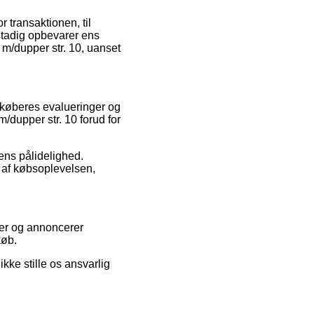
 transaktionen, til
stadig opbevarer ens
 m/dupper str. 10, uanset
e køberes evalueringer og
m/dupper str. 10 forud for
ens pålidelighed.
 af købsoplevelsen,
aber og annoncerer
køb.
ke stille os ansvarlig