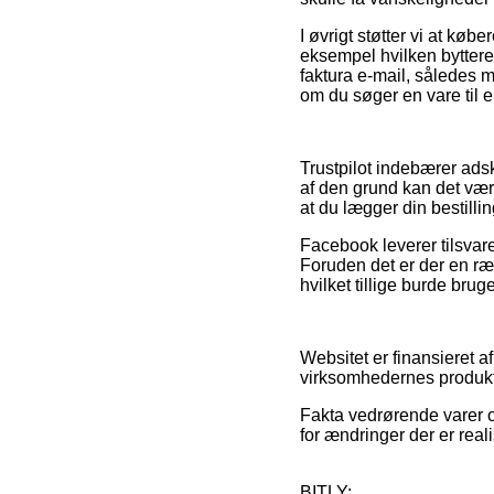
I øvrigt støtter vi at kø
eksempel hvilken byttere
faktura e-mail, således m
om du søger en vare til e
Trustpilot indebærer ads
af den grund kan det være 
at du lægger din bestillin
Facebook leverer tilsvar
Foruden det er der en ræ
hvilket tillige burde brug
Websitet er finansieret a
virksomhedernes produkte
Fakta vedrørende varer o
for ændringer der er real
BITLY: