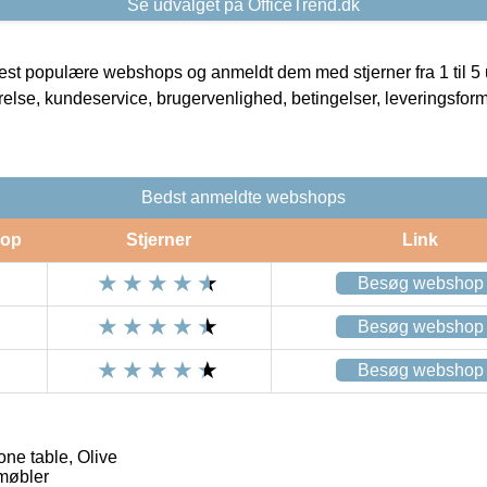
Se udvalget på OfficeTrend.dk
t populære webshops og anmeldt dem med stjerner fra 1 til 5 ud
rrelse, kundeservice, brugervenlighed, betingelser, leveringsfor
Bedst anmeldte webshops
op
Stjerner
Link
Besøg webshop
Besøg webshop
Besøg webshop
ne table, Olive
møbler