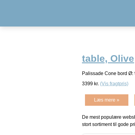
table, Olive
Palissade Cone bord Ø: 9
3399
kr.
(Vis fragtpris)
Læs mere »
De mest populære websho
stort sortiment til gode pr