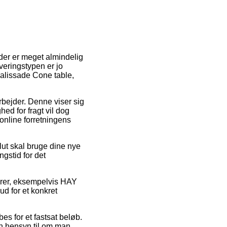
 der er meget almindelig
everingstypen er jo
Palissade Cone table,
 arbejder. Denne viser sig
ed for fragt vil dog
 online forretningens
lut skal bruge dine nye
ngstid for det
varer, eksempelvis HAY
ud for et konkret
es for et fastsat beløb.
en hensyn til om man