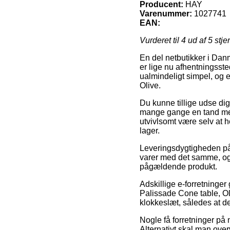
Producent:
HAY
Varenummer:
1027741
EAN:
Vurderet til
4
ud af 5 stje
En del netbutikker i Danm
er lige nu afhentningssted
ualmindeligt simpel, og 
Olive.
Du kunne tillige udse dig 
mange gange en tand mere
utvivlsomt være selv at h
lager.
Leveringsdygtigheden på 
varer med det samme, og de
pågældende produkt.
Adskillige e-forretninger
Palissade Cone table, Oli
klokkeslæt, således at de
Nogle få forretninger på 
Alternativt skal man ove