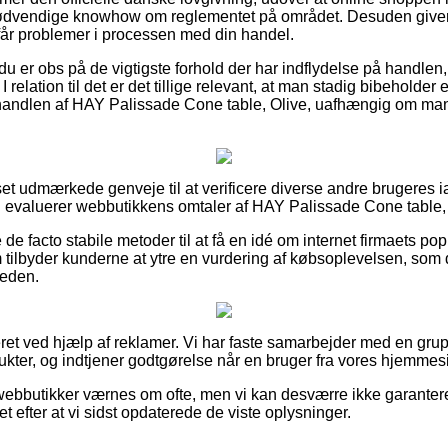
nødvendige knowhow om reglementet på området. Desuden giver d
 får problemer i processen med din handel.
 du er obs på de vigtigste forhold der har indflydelse på handlen,
. I relation til det er det tillige relevant, at man stadig bibeholder
andlen af HAY Palissade Cone table, Olive, uafhængig om man e
set udmærkede genveje til at verificere diverse andre brugeres 
 du evaluerer webbutikkens omtaler af HAY Palissade Cone table, O
 de facto stabile metoder til at få en idé om internet firmaets po
m tilbyder kunderne at ytre en vurdering af købsoplevelsen, som 
heden.
et ved hjælp af reklamer. Vi har faste samarbejder med en grupp
kter, og indtjener godtgørelse når en bruger fra vores hjemmesi
webbutikker værnes om ofte, men vi kan desværre ikke garantere
t efter at vi sidst opdaterede de viste oplysninger.