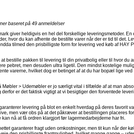
rner baseret på
49
anmeldelser
ark giver heldigvis en hel del forskellige leveringsmetoder. En
er, hvor du kan afhente de bestilte varer når der er tid til det. L
endda tilmed den prisbilligste form for levering ved køb af HAY 
at bestille pakken til levering til din privatbolig eller til hvor du
 pebret, men desuden ultra ligetil. Den mindst kostelige muligh
ente varerne, hvilket dog er betinget af at du har bopæl lige ved
Møbler > Udemøbler er jo særligt vital i tilfælde af at man abso
rfor er det faktisk vigtigt at vi besigtiger den forventede leveri
 garanterer levering på blot en enkelt hverdag på deres favorit 
ve, men vær obs på at det påkræver at bestillingen placeres for
 kan nå at få ordren klargjort før lagermedarbejderne har fri.
nettet garanterer fragt uden omkostninger, men tit kun når der køb
rveje den prisbilligste fragtmulighed, hvilket mange gange – ud