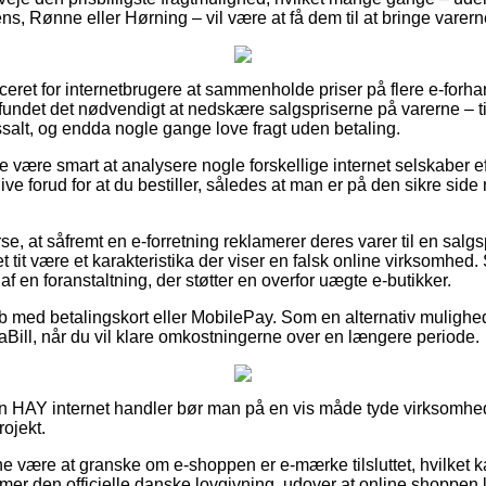
ns, Rønne eller Hørning – vil være at få dem til at bringe varerne
iceret for internetbrugere at sammenholde priser på flere e-forha
fundet det nødvendigt at nedskære salgspriserne på varerne – til
alt, og endda nogle gange love fragt uden betaling.
e være smart at analysere nogle forskellige internet selskaber 
ve forud for at du bestiller, således at man er på den sikre side
rse, at såfremt en e-forretning reklamerer deres varer til en salg
det tit være et karakteristika der viser en falsk online virksomhed
af en foranstaltning, der støtter en overfor uægte e-butikker.
køb med betalingskort eller MobilePay. Som en alternativ muligh
ViaBill, når du vil klare omkostningerne over en længere periode.
n HAY internet handler bør man på en vis måde tyde virksomhede
ojekt.
nne være at granske om e-shoppen er e-mærke tilsluttet, hvilket 
er den officielle danske lovgivning, udover at online shoppen 