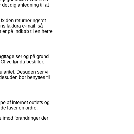
et dig anledning til at
 fx den returneringsret
 ens faktura e-mail, så
r på indkøb til en herre
iagttagelser og på grund
live før du bestiller.
pularitet. Desuden ser vi
desuden bør benyttes til
e af internet outlets og
de laver en ordre.
 imod forandringer der