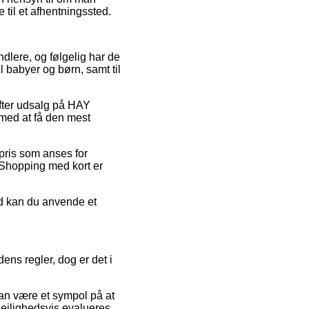
 til et afhentningssted.
ndlere, og følgelig har de
 babyer og børn, samt til
efter udsalg på HAY
 med at få den mest
spris som anses for
. Shopping med kort er
ed kan du anvende et
ns regler, dog er det i
kan være et sympol på at
lejlighedsvis evalueres