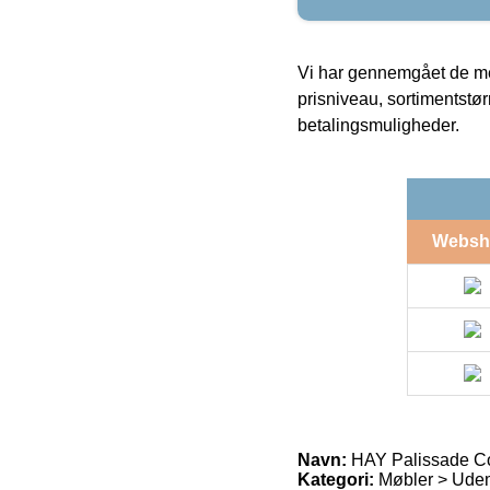
Vi har gennemgået de mes
prisniveau, sortimentstø
betalingsmuligheder.
Websh
Navn:
HAY Palissade Co
Kategori:
Møbler > Ude