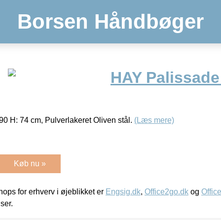
Borsen Håndbøger
HAY Palissad
0 H: 74 cm, Pulverlakeret Oliven stål.
(Læs mere)
Køb nu »
ps for erhverv i øjeblikket er
Engsig.dk
,
Office2go.dk
og
Offic
iser.