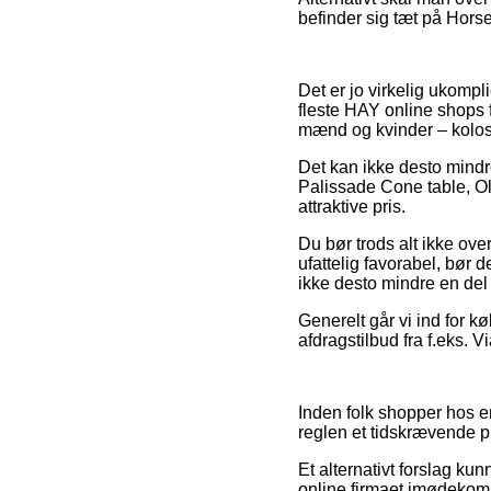
befinder sig tæt på Horse
Det er jo virkelig ukompl
fleste HAY online shops 
mænd og kvinder – koloss
Det kan ikke desto mindr
Palissade Cone table, Oli
attraktive pris.
Du bør trods alt ikke ove
ufattelig favorabel, bør 
ikke desto mindre en del 
Generelt går vi ind for 
afdragstilbud fra f.eks. 
Inden folk shopper hos e
reglen et tidskrævende pr
Et alternativt forslag ku
online firmaet imødekomm