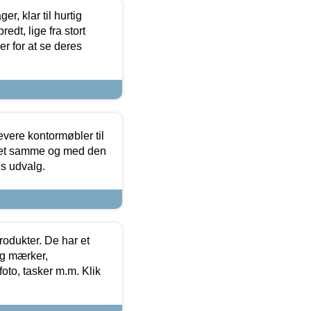
, klar til hurtig
edt, lige fra stort
er for at se deres
evere kontormøbler til
 det samme og med den
es udvalg.
rodukter. De har et
og mærker,
foto, tasker m.m. Klik