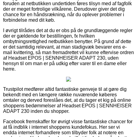
foruden at netbutikken undertiden føres tilsyn med af fagfolk
der er meget fortrolige vilkårene. Derudover giver det dig
chance for en håndsrækning, når du oplever problemer i
forbindelse med dit køb.
I øvrigt tilrådes det at du er obs på de grundlæggende regler
der er gældende for bestillingen, fx hvilken
ombytningsrettighed netbutikken benytter. På grund af dette
er det samtidig relevant, at man stadigvæk bevarer ens e-
mail kvittering, så man fremadrettet vil kunne eftervise ordren
af Headset EPOS | SENNHEISER ADAPT 230, uden
hensyn til om man er på udkig efter varer til en dame eller
herre.
Trustpilot medfører altid fantastiske genveje til at gøre dig
bekendt med en længere række nuværende køberes
omtaler og derved foreslåes det, at du tager et kig på online
shoppens bedømmelser af Headset EPOS | SENNHEISER
ADAPT 230 inden du shopper.
Facebook fremskaffer for øvrigt visse fantastiske chancer for
at få indblik i internet shoppens kundefokus. Her ser vi
endda internet forhandlere som tilbyder folk at notere en