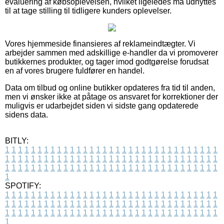
evaluering af købsoplevelsen, hvilket ligeledes må udnyttes
til at tage stilling til tidligere kunders oplevelser.
Vores hjemmeside finansieres af reklameindtægter. Vi
arbejder sammen med adskillige e-handler da vi promoverer
butikkernes produkter, og tager imod godtgørelse forudsat
en af vores brugere fuldfører en handel.
Data om tilbud og online butikker opdateres fra tid til anden,
men vi ønsker ikke at påtage os ansvaret for korrektioner der
muligvis er udarbejdet siden vi sidste gang opdaterede
sidens data.
BITLY:
1
1
1
1
1
1
1
1
1
1
1
1
1
1
1
1
1
1
1
1
1
1
1
1
1
1
1
1
1
1
1
1
1
1
1
1
1
1
1
1
1
1
1
1
1
1
1
1
1
1
1
1
1
1
1
1
1
1
1
1
1
1
1
1
1
1
1
1
1
1
1
1
1
1
1
1
1
1
1
1
1
1
1
1
1
1
1
1
1
1
1
1
1
1
1
1
1
1
1
1
SPOTIFY:
1
1
1
1
1
1
1
1
1
1
1
1
1
1
1
1
1
1
1
1
1
1
1
1
1
1
1
1
1
1
1
1
1
1
1
1
1
1
1
1
1
1
1
1
1
1
1
1
1
1
1
1
1
1
1
1
1
1
1
1
1
1
1
1
1
1
1
1
1
1
1
1
1
1
1
1
1
1
1
1
1
1
1
1
1
1
1
1
1
1
1
1
1
1
1
1
1
1
1
1