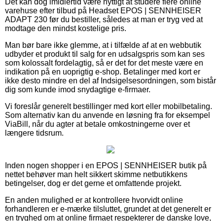
Det kan dog imidlertid være nyttigt at studere flere online
varehuse efter tilbud på Headset EPOS | SENNHEISER
ADAPT 230 før du bestiller, således at man er tryg ved at
modtage den mindst kostelige pris.
Man bør bare ikke glemme, at i tilfælde af at en webbutik
udbyder et produkt til salg for en udsalgspris som kan ses
som kolossalt fordelagtig, så er det for det meste være en
indikation på en uoprigtig e-shop. Betalinger med kort er
ikke desto mindre en del af Indsigelsesordningen, som bistår
dig som kunde imod snydagtige e-firmaer.
Vi foreslår generelt bestillinger med kort eller mobilbetaling.
Som alternativ kan du anvende en løsning fra for eksempel
ViaBill, når du agter at betale omkostningerne over et
længere tidsrum.
Inden nogen shopper i en EPOS | SENNHEISER butik på
nettet behøver man helt sikkert skimme netbutikkens
betingelser, dog er det gerne et omfattende projekt.
En anden mulighed er at kontrollere hvorvidt online
forhandleren er e-mærke tilsluttet, grundet at det generelt er
en tryghed om at online firmaet respekterer de danske love,