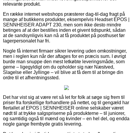
relevante produkt.
En række internet webshops præsterer dag-til-dag fragt på
mange af butikkens produkter, eksempelvis Headset EPOS |
SENNHEISER ADAPT 230, men som ikke desto mindre
betinges af at der bestilles inden et givent tidspunkt, sådan
at de sandsynligvis kan nå at få produktet på posthuset før
lagerpersonalet har fri.
Nogle få internet firmaer sikrer levering uden omkostninger,
men i reglen kun når der aftages for en præcis sum. I øvrigt
burde man snuppe den mest letkøbte leveringsmåde, som
gerne – ligegyldigt om du opholder sig nær Næstved,
Slagelse eller Jyllinge – vil blive at få dem til at bringe din
ordre til et afhentningssted.
Det har vist sig at være ret så let for folk at søge sig frem til
priser fra forskellige forhandlere på nettet, og til gengæld har
flertallet af EPOS | SENNHEISER online selskaber været
nødt til at trykke salgspriserne på produkterne – til juniorer,
og samtidig også til mænd og kvinder – en hel del, og endda
nogle gange frembyde gratis levering.