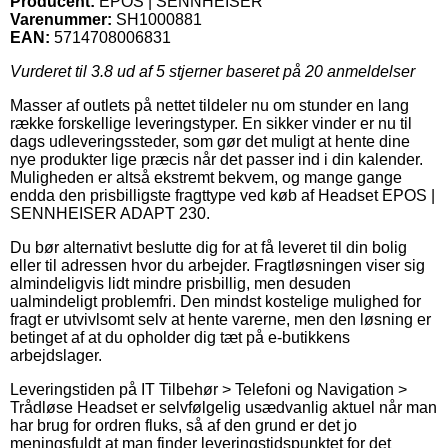
Producent:
EPOS | SENNHEISER
Varenummer:
SH1000881
EAN:
5714708006831
Vurderet til
3.8
ud af 5 stjerner baseret på
20
anmeldelser
Masser af outlets på nettet tildeler nu om stunder en lang
række forskellige leveringstyper. En sikker vinder er nu til
dags udleveringssteder, som gør det muligt at hente dine
nye produkter lige præcis når det passer ind i din kalender.
Muligheden er altså ekstremt bekvem, og mange gange
endda den prisbilligste fragttype ved køb af Headset EPOS |
SENNHEISER ADAPT 230.
Du bør alternativt beslutte dig for at få leveret til din bolig
eller til adressen hvor du arbejder. Fragtløsningen viser sig
almindeligvis lidt mindre prisbillig, men desuden
ualmindeligt problemfri. Den mindst kostelige mulighed for
fragt er utvivlsomt selv at hente varerne, men den løsning er
betinget af at du opholder dig tæt på e-butikkens
arbejdslager.
Leveringstiden på IT Tilbehør > Telefoni og Navigation >
Trådløse Headset er selvfølgelig usædvanlig aktuel når man
har brug for ordren fluks, så af den grund er det jo
meningsfuldt at man finder leveringstidspunktet for det